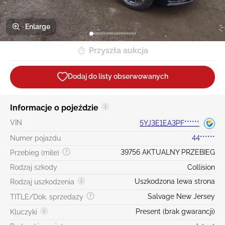
Enlarge
Przyszła aukcja
Dodaj do listy obserwowanych
Informacje o pojeździe
VIN
5YJ3E1EA3PF******
Numer pojazdu
44******
39756 AKTUALNY PRZEBIEG
Przebieg (mile)
Rodzaj szkody
Collision
Uszkodzona lewa strona
Rodzaj uszkodzenia
Salvage New Jersey
TITLE/Dok. sprzedaży
Present (brak gwarancji)
Kluczyki