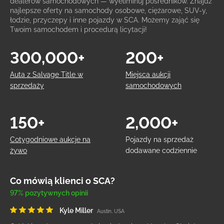
dealerów samochodowych — wyeliminuj pośredników. Znajdź
najlepsze oferty na samochody osobowe, ciężarowe, SUV-y,
łodzie, przyczepy i inne pojazdy w SCA. Możemy zająć się
Twoim samochodem i procedurą licytacji!
300,000+
200+
Auta z Salvage Title w
Miejsca aukcji
sprzedaży
samochodowych
150+
2,000+
Cotygodniowe aukcje na
Pojazdy na sprzedaż
żywo
dodawane codziennie
Co mówią klienci o SCA?
97% pozytywnych opinii
Kyle Miller
Austin, USA