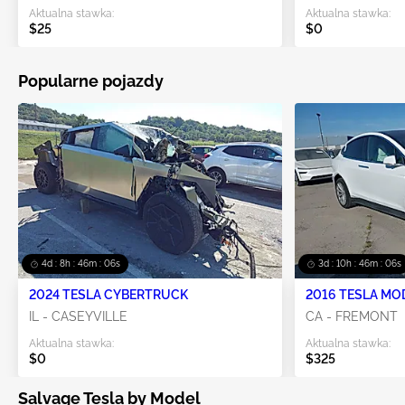
Aktualna stawka:
Aktualna stawka:
$25
$0
Popularne pojazdy
4d : 8h : 46m : 05s
3d : 10h : 46m : 05s
2024 TESLA CYBERTRUCK
2016 TESLA MO
IL - CASEYVILLE
CA - FREMONT
Aktualna stawka:
Aktualna stawka:
$0
$325
Salvage Tesla by Model