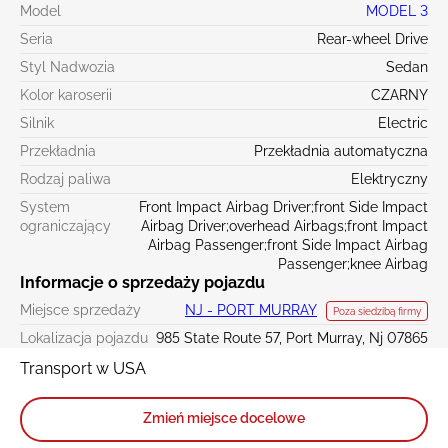
Model
MODEL 3
Seria
Rear-wheel Drive
Styl Nadwozia
Sedan
Kolor karoserii
CZARNY
Silnik
Electric
Przekładnia
Przekładnia automatyczna
Rodzaj paliwa
Elektryczny
System
Front Impact Airbag Driver;front Side Impact
ograniczający
Airbag Driver;overhead Airbags;front Impact
Airbag Passenger;front Side Impact Airbag
Passenger;knee Airbag
Informacje o sprzedaży pojazdu
Miejsce sprzedaży
NJ - PORT MURRAY
Poza siedzibą firmy
Lokalizacja pojazdu
985 State Route 57, Port Murray, Nj 07865
Transport w USA
Zmień miejsce docelowe