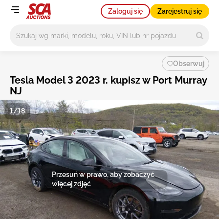
Zaloguj się
Zarejestruj się
Główne wyszukiwanie
Obserwuj
Tesla Model 3 2023 r. kupisz w Port Murray
NJ
1/18
Przesuń w prawo, aby zobaczyć
więcej zdjęć