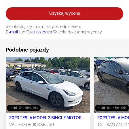
Uzyskaj wycenę
Skontaktuj się z nami za pośrednictwem
E-mail
lub
Czat na żywo
W celu dokładnej wyceny
Podobne pojazdy
3d : 7h : 46m : 05s
3d : 8h : 46m : 05s
2023 TESLA MODEL 3 SINGLE MOTOR –
2023 TESLA MO
STANDARD / PERFORMANCE 0
STANDARD 0
VA - FREDERICKSBURG
TX - SAN ANTO