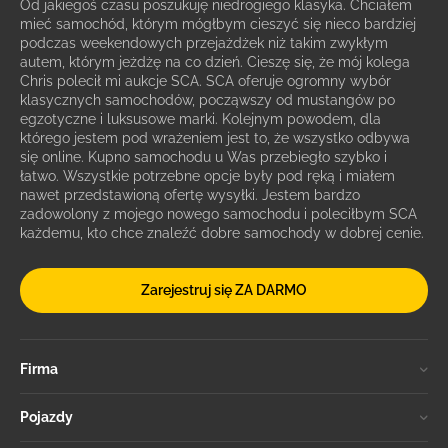
Od jakiegoś czasu poszukuję niedrogiego klasyka. Chciałem
mieć samochód, którym mógłbym cieszyć się nieco bardziej
podczas weekendowych przejażdżek niż takim zwykłym
autem, którym jeżdżę na co dzień. Cieszę się, że mój kolega
Chris polecił mi aukcje SCA. SCA oferuje ogromny wybór
klasycznych samochodów, począwszy od mustangów po
egzotyczne i luksusowe marki. Kolejnym powodem, dla
którego jestem pod wrażeniem jest to, że wszystko odbywa
się online. Kupno samochodu u Was przebiegło szybko i
łatwo. Wszystkie potrzebne opcje były pod ręką i miałem
nawet przedstawioną ofertę wysyłki. Jestem bardzo
zadowolony z mojego nowego samochodu i poleciłbym SCA
każdemu, kto chce znaleźć dobre samochody w dobrej cenie.
Zarejestruj się ZA DARMO
Firma
Pojazdy