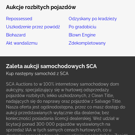
Aukcje rozbitych pojazdów
Repossessed
Odzyskany po kradzieży
Uszkodzenie przez powódź
Po gradobiciu
Biohazard
Blown Engine
Akt wandalizmu
Zdekompletowany
Zaleta aukcji samochodowych SCA
Kup następny samochód z SCA
SCA Auctions to w 100% internetowy samochodowy dom
aukcyjny, specjalizujący się w hurtowej odsprzedaży
pojazdów rozbitych, lekko uszkodzonych, z Clean Title,
nadających się do naprawy oraz pojazdów z Salvage Title.
Nasza oferta jest ogólnodostępna, przez co masz dostęp do
aukcji przedstawianych wyłącznie dla dealerów, bez
konieczności posiadania licencji dealerskiej. Weź udział w
licytacji ponad 300 000 pojazdów wystawionych na
sprzedaż IAA w tych samych cenach hurtowych, co u