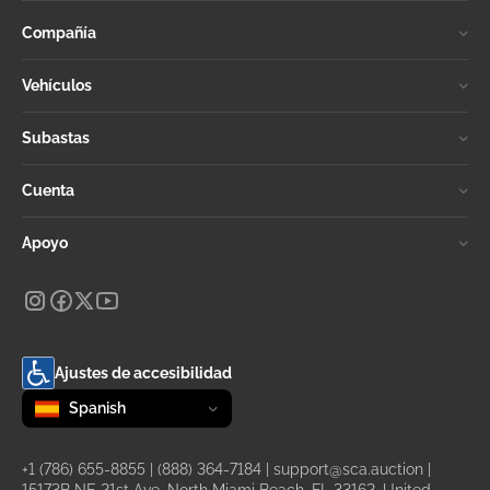
Compañía
Vehículos
Subastas
Cuenta
Apoyo
Ajustes de accesibilidad
Change language
selected
Spanish
+1 (786) 655-8855
|
(888) 364-7184
|
support@sca.auction
|