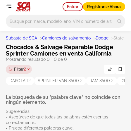
Entrar
Registrarse Ahora
Main search
Subasta de SCA
>
Camiones de salvamento
>
Dodge
>
State CA
Chocados & Salvage Reparable Dodge
Sprinter Camiones en venta California
Mostrando resultado 0 - 0 de 0
Filter
2
DAKOTA
12
SPRINTER VAN 3500
2
RAM 3500
2
D10
La búsqueda de su "palabra clave" no coincide con
ningún elemento.
Sugerencias:
- Asegúrese de que todas las palabras estén escritas
correctamente..
- Prueba diferentes palabras clave..