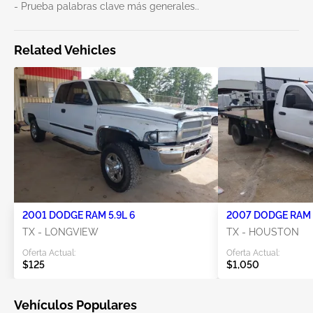
- Prueba palabras clave más generales..
Related Vehicles
2001 DODGE RAM 5.9L 6
2007 DODGE RAM 
TX - LONGVIEW
TX - HOUSTON
Oferta Actual:
Oferta Actual:
$125
$1,050
Vehículos Populares