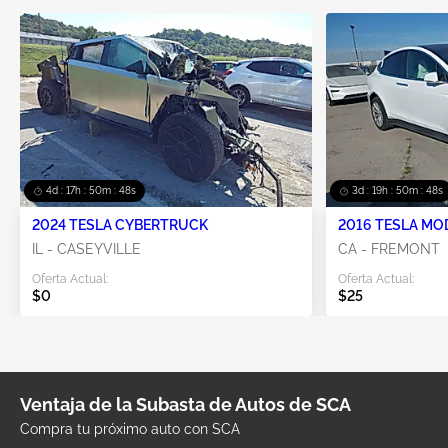
4d : 17h : 50m : 48s
3d : 19h : 50m : 48s
2024 TESLA CYBERTRUCK
2016 TESLA MO
IL - CASEYVILLE
CA - FREMONT
Oferta Actual:
Oferta Actual:
$0
$25
Ventaja de la Subasta de Autos de SCA
Compra tu próximo auto con SCA