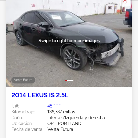
Swipe to right for more images
Venta Futura
2014 LEXUS IS 2.5L
Ít #:
45******
Kilometraje:
136,787 millas
Daño:
Interfaz/Izquierda y derecha
Ubicación:
OR - PORTLAND
Fecha de venta:
Venta Futura