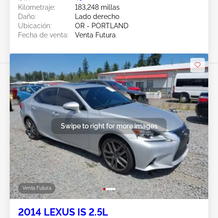
Kilometraje:
183,248 millas
Daño:
Lado derecho
Ubicación:
OR - PORTLAND
Fecha de venta:
Venta Futura
Swipe to right for more images
Venta Futura
2014 LEXUS IS 2.5L