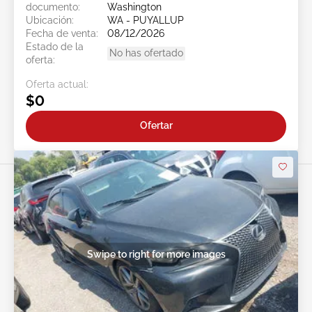
documento:
Washington
Ubicación:
WA - PUYALLUP
Fecha de venta:
08/12/2026
Estado de la
No has ofertado
oferta:
Oferta actual:
$0
Ofertar
Swipe to right for more images