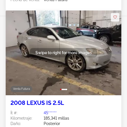
Swipe to right for more images
Venta Futura
2008 LEXUS IS 2.5L
Ít #:
45******
Kilometraje:
185,341 millas
Daño:
Posterior