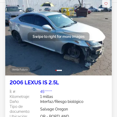
Swipe to right for more images
Venta Futura
2006 LEXUS IS 2.5L
Ít #:
45******
Kilometraje:
1 millas
Daño:
Interfaz/Riesgo biológico
Tipo de
Salvage Oregon
documento:
Ubicación:
OR - PORTLAND