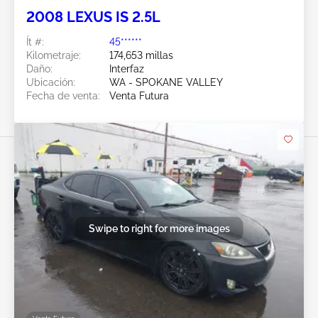
2008 LEXUS IS 2.5L
Ít #:
45******
Kilometraje:
174,653 millas
Daño:
Interfaz
Ubicación:
WA - SPOKANE VALLEY
Fecha de venta:
Venta Futura
Swipe to right for more images