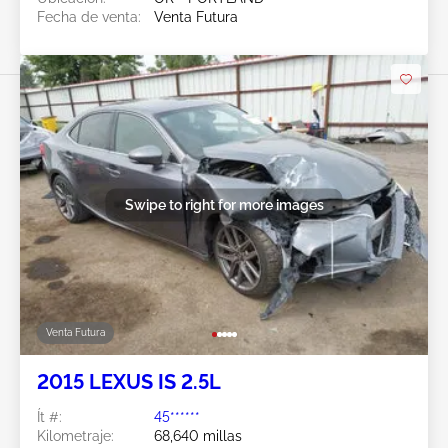
Fecha de venta:
Venta Futura
Swipe to right for more images
Venta Futura
2015 LEXUS IS 2.5L
Ít #:
45******
Kilometraje:
68,640 millas