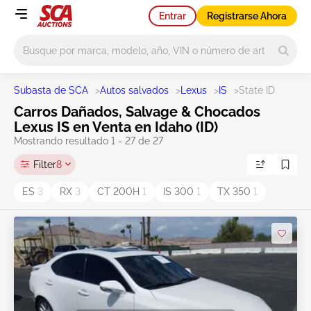
Entrar
Registrarse Ahora
Main search
Subasta de SCA
>
Autos salvados
>
Lexus
>
IS
>
State ID
Carros Dañados, Salvage & Chocados
Lexus IS en Venta en Idaho (ID)
Mostrando resultado 1 - 27 de 27
Filter
8
ES
3
RX
3
CT 200H
1
IS 300
1
TX 350
1