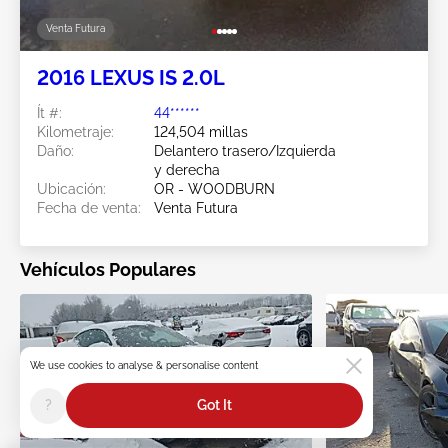
Venta Futura
2016 LEXUS IS 2.0L
Ít #:
44******
Kilometraje:
124,504 millas
Daño:
Delantero trasero/Izquierda
y derecha
Ubicación:
OR - WOODBURN
Fecha de venta:
Venta Futura
Vehículos Populares
We use cookies to analyse & personalise content
?
Got It