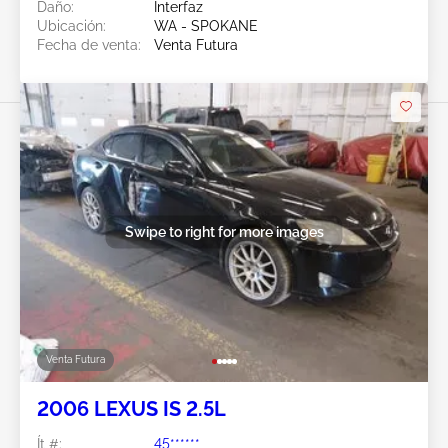
Daño:
Interfaz
Ubicación:
WA - SPOKANE
Fecha de venta:
Venta Futura
Swipe to right for more images
Venta Futura
2006 LEXUS IS 2.5L
Ít #:
45******