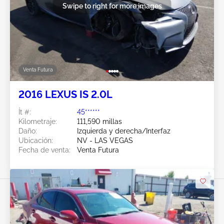
Swipe to right for more images
Venta Futura
2016 LEXUS IS 2.0L
Ít #:
45******
Kilometraje:
111,590 millas
Daño:
Izquierda y derecha/Interfaz
Ubicación:
NV - LAS VEGAS
Fecha de venta:
Venta Futura