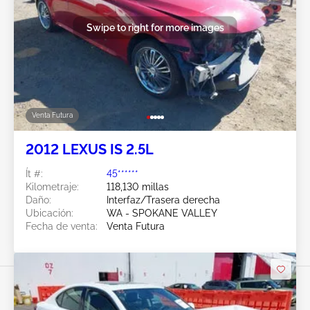
Swipe to right for more images
Venta Futura
2012 LEXUS IS 2.5L
Ít #:
45******
Kilometraje:
118,130 millas
Daño:
Interfaz/Trasera derecha
Ubicación:
WA - SPOKANE VALLEY
Fecha de venta:
Venta Futura