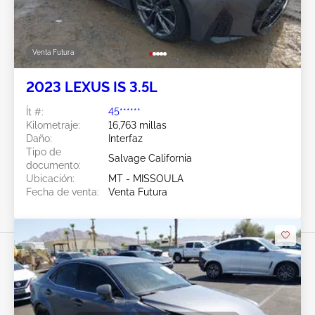
Venta Futura
2023 LEXUS IS 3.5L
Ít #:
45******
Kilometraje:
16,763 millas
Daño:
Interfaz
Tipo de
Salvage California
documento:
Ubicación:
MT - MISSOULA
Fecha de venta:
Venta Futura