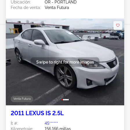
Ubicación:
OR - PORTLAND
Fecha de venta:
Venta Futura
Swipe to right for more images
Venta Futura
2011 LEXUS IS 2.5L
Ít #:
45******
Kilometraje:
156,166 millas