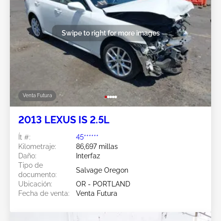
Swipe to right for more images
Venta Futura
2013 LEXUS IS 2.5L
Ít #:
45******
Kilometraje:
86,697 millas
Daño:
Interfaz
Tipo de
Salvage Oregon
documento:
Ubicación:
OR - PORTLAND
Fecha de venta:
Venta Futura