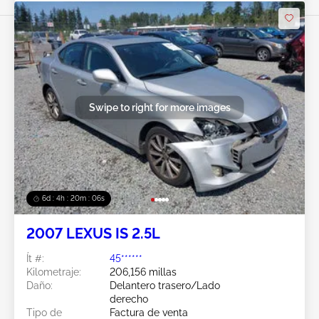
Swipe to right for more images
6d : 4h : 20m : 03s
2007 LEXUS IS 2.5L
Ít #:
45******
Kilometraje:
206,156 millas
Daño:
Delantero trasero/Lado
derecho
Tipo de
Factura de venta