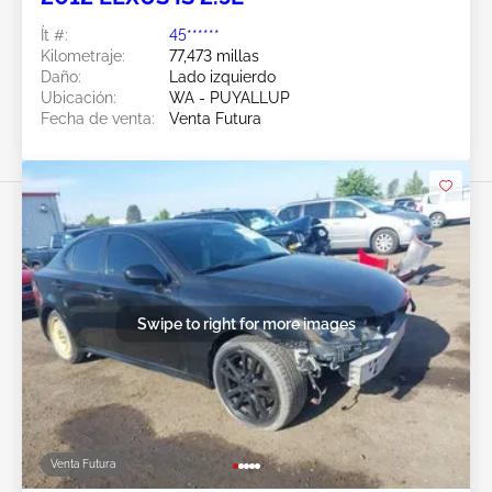
Ít #:
45******
Kilometraje:
77,473 millas
Daño:
Lado izquierdo
Ubicación:
WA - PUYALLUP
Fecha de venta:
Venta Futura
Swipe to right for more images
Venta Futura