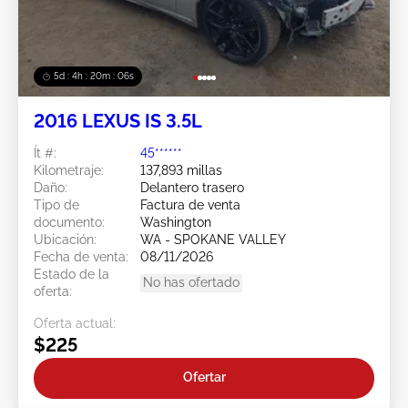
5d : 4h : 20m : 03s
2016 LEXUS IS 3.5L
Ít #:
45******
Kilometraje:
137,893 millas
Daño:
Delantero trasero
Tipo de
Factura de venta
documento:
Washington
Ubicación:
WA - SPOKANE VALLEY
Fecha de venta:
08/11/2026
Estado de la
No has ofertado
oferta:
Oferta actual:
$225
Ofertar