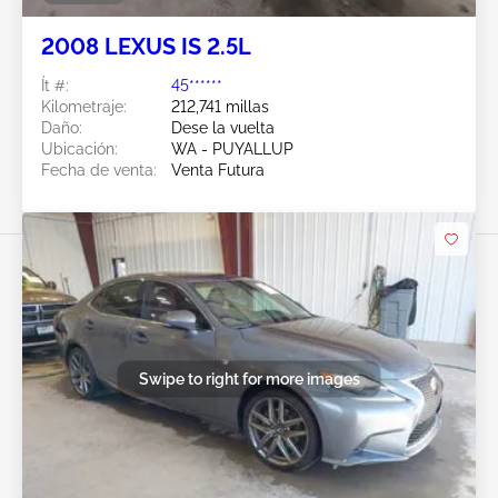
2008 LEXUS IS 2.5L
Ít #:
45******
Kilometraje:
212,741 millas
Daño:
Dese la vuelta
Ubicación:
WA - PUYALLUP
Fecha de venta:
Venta Futura
Swipe to right for more images