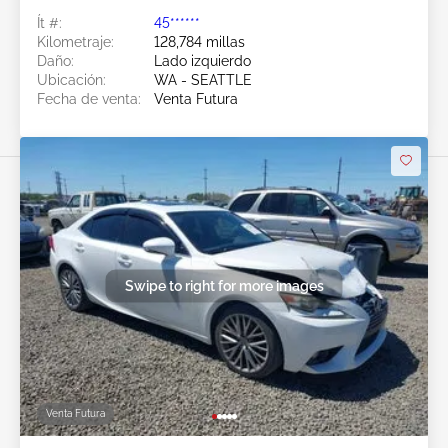
Ít #:
45******
Kilometraje:
128,784 millas
Daño:
Lado izquierdo
Ubicación:
WA - SEATTLE
Fecha de venta:
Venta Futura
Swipe to right for more images
Venta Futura