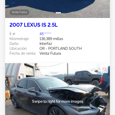
Venta Futura
2007 LEXUS IS 2.5L
Ít #:
45******
Kilometraje:
136,389 millas
Daño:
Interfaz
Ubicación:
OR - PORTLAND SOUTH
Fecha de venta:
Venta Futura
Swipe to right for more images