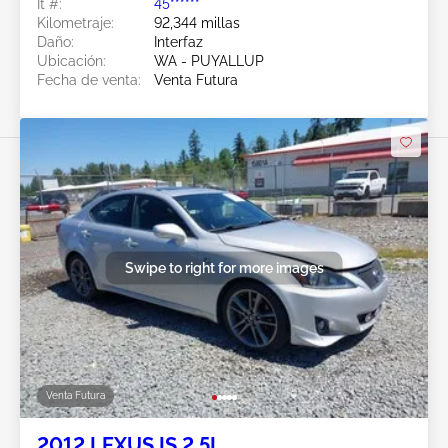
Ít #:
45******
Kilometraje:
92,344 millas
Daño:
Interfaz
Ubicación:
WA - PUYALLUP
Fecha de venta:
Venta Futura
Swipe to right for more images
Venta Futura
2012 LEXUS IS 2.5L