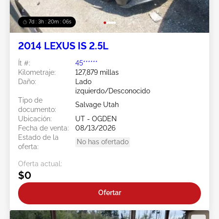
7d : 3h : 20m : 03s
2014 LEXUS IS 2.5L
Ít #:
45******
Kilometraje:
127,879 millas
Daño:
Lado
izquierdo/Desconocido
Tipo de
Salvage Utah
documento:
Ubicación:
UT - OGDEN
Fecha de venta:
08/13/2026
Estado de la
No has ofertado
oferta:
Oferta actual:
$0
Ofertar