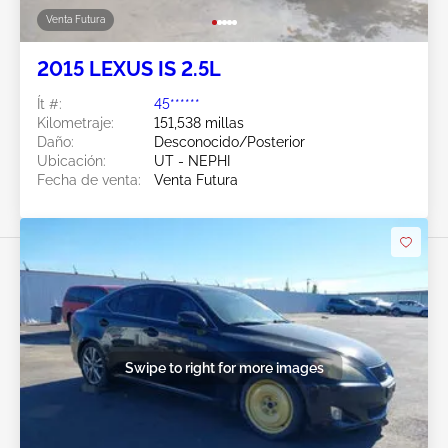
Venta Futura
2015 LEXUS IS 2.5L
Ít #:
45******
Kilometraje:
151,538 millas
Daño:
Desconocido/Posterior
Ubicación:
UT - NEPHI
Fecha de venta:
Venta Futura
Swipe to right for more images