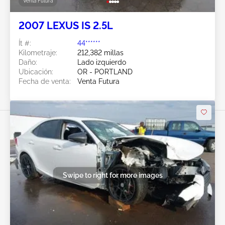
Venta Futura
2007 LEXUS IS 2.5L
Ít #:
44******
Kilometraje:
212,382 millas
Daño:
Lado izquierdo
Ubicación:
OR - PORTLAND
Fecha de venta:
Venta Futura
Swipe to right for more images