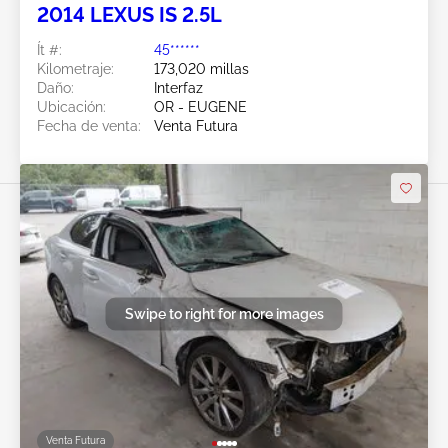
2014 LEXUS IS 2.5L
Ít #:
45******
Kilometraje:
173,020 millas
Daño:
Interfaz
Ubicación:
OR - EUGENE
Fecha de venta:
Venta Futura
Swipe to right for more images
Venta Futura