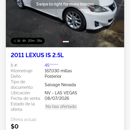
Swipe to right for more images
1d : 4h : 20m : 03s
2011 LEXUS IS 2.5L
Ít #:
45******
Kilometraje:
167,030 millas
Daño:
Posterior
Tipo de
Salvage Nevada
documento:
Ubicación:
NV - LAS VEGAS
Fecha de venta:
08/07/2026
Estado de la
No has ofertado
oferta:
Oferta actual:
$0