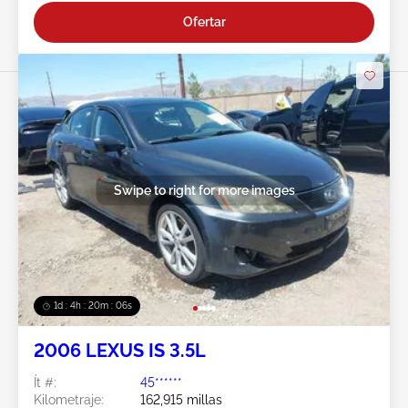
Ofertar
Swipe to right for more images
1d : 4h : 20m : 03s
2006 LEXUS IS 3.5L
Ít #:
45******
Kilometraje:
162,915 millas