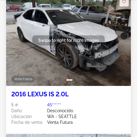
Swipe to right for more images
Venta Futura
2016 LEXUS IS 2.0L
Ít #:
45******
Daño:
Desconocido
Ubicación:
WA - SEATTLE
Fecha de venta:
Venta Futura