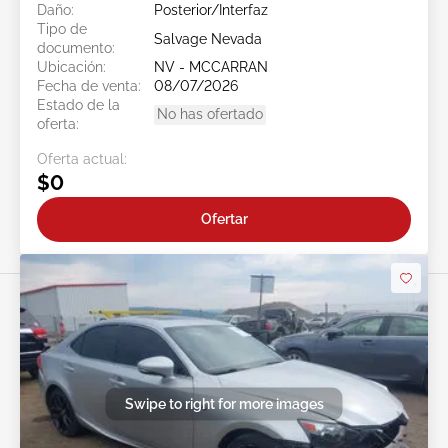
Daño:
Posterior/Interfaz
Tipo de
Salvage Nevada
documento:
Ubicación:
NV - MCCARRAN
Fecha de venta:
08/07/2026
Estado de la
No has ofertado
oferta:
Oferta actual:
$0
Ofertar
Swipe to right for more images