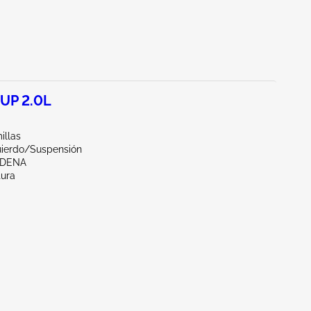
UP 2.0L
illas
uierdo/Suspensión
RDENA
tura