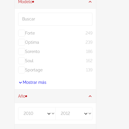
Modelo
Buscar
Forte
249
Optima
239
Sorento
186
Soul
162
Sportage
139
Mostrar más
Año
De
A