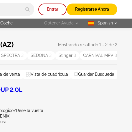
Entrar
Registrarse Ahora
 Coche
Obtener Ayuda
Spanish
selected
(AZ)
Mostrando resultado 1 - 2 de 2
SPECTRA
3
SEDONA
3
Stinger
3
CARNIVAL MPV
3
CA
a de venta
Vista de cuadrícula
Guardar Búsqueda
odo
OUP 2.0L
ológico/Dese la vuelta
OENIX
tura