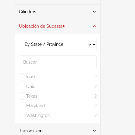
Buscar
Cilindros
Ubicación de Subasta
4
2
2.0L
2
Buscar
Iowa
2
Ohio
2
Texas
2
Maryland
2
Washington
2
Mostrar más
Transmisión