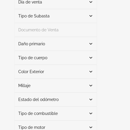
Día de venta
De
A
Tipo de Subasta
Documento de Venta
Subasta
2
Daño primario
Buscar
Tipo de cuerpo
Color Exterior
Cupé
2
Lado izquierdo
1
Buscar
Riesgo biológico
1
Millaje
Estado del odómetro
Azul
1
Mileage From
Mileage To
Blanco
1
Tipo de combustible
Real
1
Dash Digital Inoperable
1
Tipo de motor
Gasolina
2