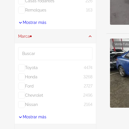
Casas rodantes
226
Remolques
163
Mostrar más
Marca
Venta Futu
Buscar
Toyota
4474
Honda
3268
Ford
2727
Chevrolet
2496
Nissan
2164
Mostrar más