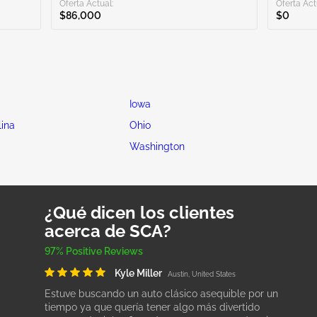
Oferta Actual:
Oferta Act
$86,000
$0
Iowa
lina
Ohio
Washington
¿Qué dicen los clientes
acerca de SCA?
97% Positive Reviews
Kyle Miller
Austin, United States
Estuve buscando un auto clásico asequible por un
tiempo ya que quería tener algo más divertido