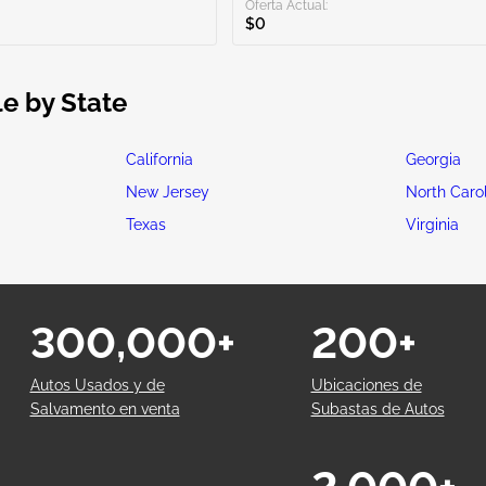
Oferta Actual:
$0
le by State
California
Georgia
New Jersey
North Caro
Texas
Virginia
300,000+
200+
Autos Usados y de
Ubicaciones de
Salvamento en venta
Subastas de Autos