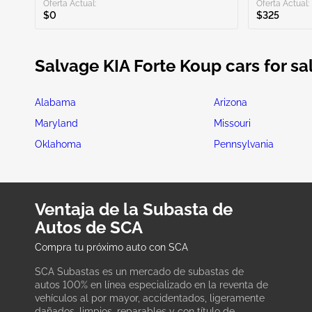
Oferta Actual:
Oferta Actual:
$0
$325
Salvage KIA Forte Koup cars for sa
Alabama
Arizona
Maryland
Missouri
Oklahoma
Pennsylvania
Ventaja de la Subasta de
Autos de SCA
Compra tu próximo auto con SCA
SCA Subastas es un mercado de subastas de
autos 100% en línea especializado en la reventa de
vehículos al por mayor, accidentados, ligeramente
dañados, limpios, reparables y con título de