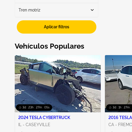
Tren motriz
Automático
2
Fwd
2
Aplicar filtros
Vehículos Populares
3d : 23h : 27m : 04s
3d : 1h : 27m 
2024 TESLA CYBERTRUCK
2016 TESLA
IL - CASEYVILLE
CA - FREM