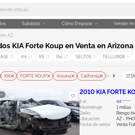
les
Subastas
Cómo Empezar
Vender mi
tate AZ
s KIA Forte Koup en Venta en Arizona 
TAGE
15
K4
14
K5
11
Rio
10
SELTOS
9
TELLURIDE
5
KIA
FORTE KOUP
Arizona
California
Dí
Restablecer t
2010 KIA FORTE K
ra
Ít #:
44******
Kilometraje:
1 millas
Daño:
Riesgo bi
Ubicación:
AZ - PH
Fecha de venta:
Venta Fu