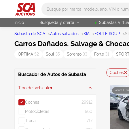
Main search
Inicio
Búsqueda y oferta
Subastas Virtua
Subasta de SCA
>
Autos salvados
>
KIA
>
FORTE KOUP
>
S
Carros Dañados, Salvage & Chocado
OPTIMA
52
Soul
35
Sorento
33
Forte
31
SPOR
Coches
Buscador de Autos de Subasta
Tipo del vehículo
Venta Futu
Coches
29912
Motocicletas
960
Troca
717