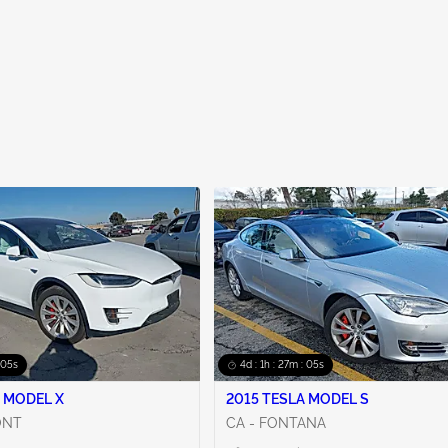
: 04s
4d : 1h : 27m : 04s
 MODEL X
2015 TESLA MODEL S
ONT
CA - FONTANA