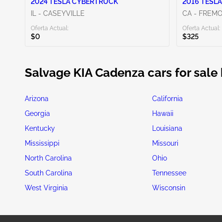
2024 TESLA CYBERTRUCK
2016 TESLA
IL - CASEYVILLE
CA - FREM
Oferta Actual:
Oferta Actual:
$0
$325
Salvage KIA Cadenza cars for sale 
Arizona
California
Georgia
Hawaii
Kentucky
Louisiana
Mississippi
Missouri
North Carolina
Ohio
South Carolina
Tennessee
West Virginia
Wisconsin