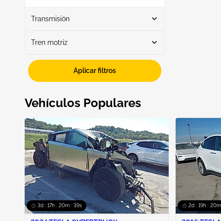
Mostrar más
Transmisión
Tren motriz
Automático
6
Fwd
6
Aplicar filtros
Vehículos Populares
3d : 17h : 20m : 38s
2d : 19h : 20m