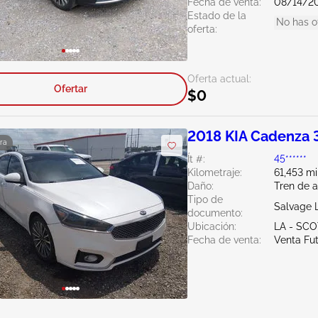
Fecha de venta:
08/14/2
Estado de la
No has o
oferta:
Oferta actual:
Ofertar
$0
2018 KIA Cadenza 
ra
Ít #:
45******
Kilometraje:
61,453 mi
Daño:
Tren de a
Tipo de
Salvage 
documento:
Ubicación:
LA - SC
Fecha de venta:
Venta Fu