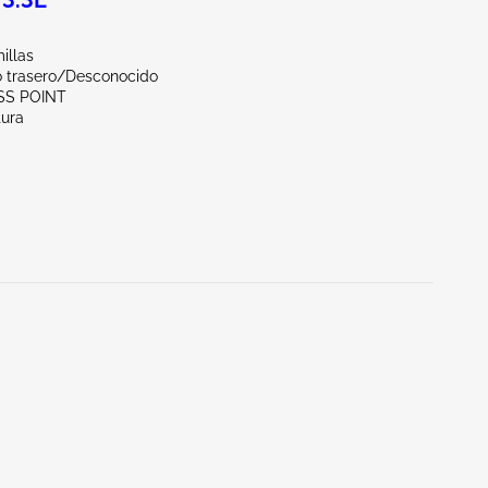
3.3L
illas
o trasero/Desconocido
SS POINT
tura