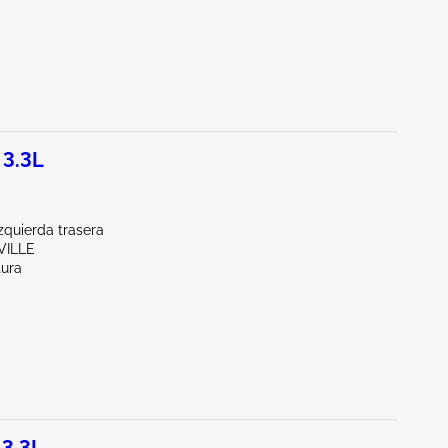
 3.3L
zquierda trasera
VILLE
tura