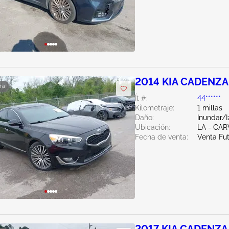
2014 KIA CADENZA
ra
Ít #:
44******
Kilometraje:
1 millas
Daño:
Inundar/I
Ubicación:
LA - CAR
Fecha de venta:
Venta Fu