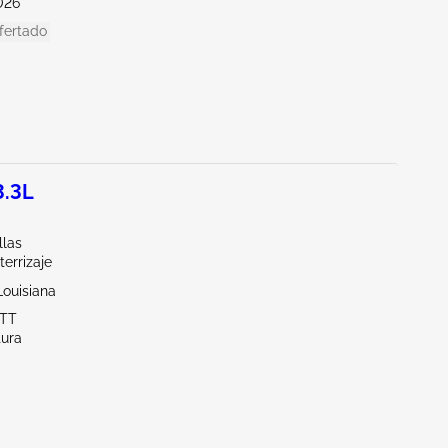
026
fertado
3.3L
llas
terrizaje
Louisiana
OTT
tura