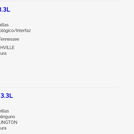
3.3L
illas
ológico/Interfaz
Tennessee
SHVILLE
tura
3.3L
illas
/Ninguno
LLINGTON
tura