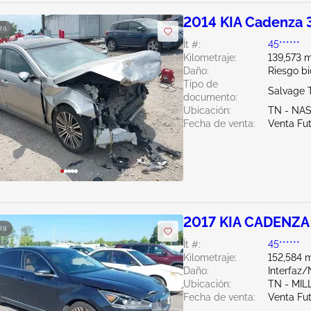
2014 KIA Cadenza 
ra
Ít #:
45******
Kilometraje:
139,573 m
Daño:
Riesgo bi
Tipo de
Salvage 
documento:
Ubicación:
TN - NA
Fecha de venta:
Venta Fu
2017 KIA CADENZA 
ra
Ít #:
45******
Kilometraje:
152,584 m
Daño:
Interfaz
Ubicación:
TN - MI
Fecha de venta:
Venta Fu