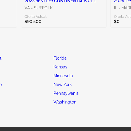
2023 BENTLEY CONTINENTAL 6.0L 1
2024 TE
VA - SUFFOLK
IL - MA
Oferta Actual:
Oferta Act
$90,500
$0
t
Florida
Kansas
Minnesota
o
New York
Pennsylvania
Washington