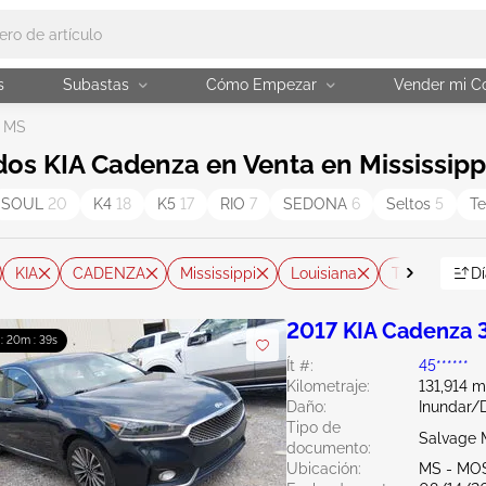
s
Subastas
Cómo Empezar
Vender mi C
e MS
os KIA Cadenza en Venta en Mississipp
SOUL
20
K4
18
K5
17
RIO
7
SEDONA
6
Seltos
5
Te
KIA
CADENZA
Mississippi
Louisiana
Tennessee
Dí
2017 KIA Cadenza 
 : 20m : 38s
Ít #:
45******
Kilometraje:
131,914 m
Daño:
Inundar/
Tipo de
Salvage M
documento:
Ubicación:
MS - MO