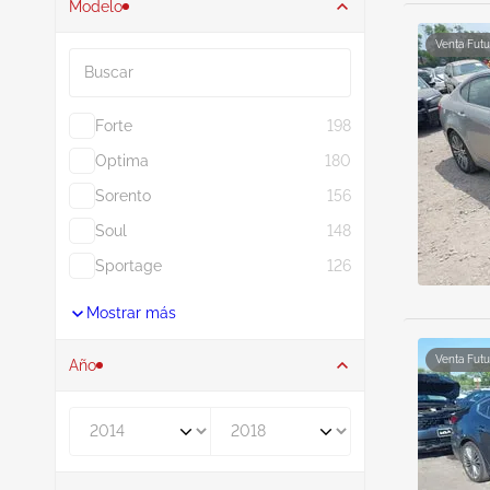
Modelo
Buscar
Venta Futu
Forte
198
Optima
180
Sorento
156
Soul
148
Sportage
126
Mostrar más
Venta Futu
Año
De
A