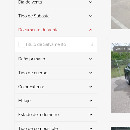
Día de venta
De
A
Tipo de Subasta
Documento de Venta
Subasta
6
Titulo de Salvamento
3
Venta Futu
Daño primario
Buscar
Tipo de cuerpo
Color Exterior
Sedán
6
Inundar
2
Buscar
Delantero trasero
1
Millaje
Interfaz
1
Estado del odómetro
Riesgo biológico
Blanco
2
1
Mileage From
Mileage To
Tren de aterrizaje
Negro
1
1
Tipo de combustible
Real
5