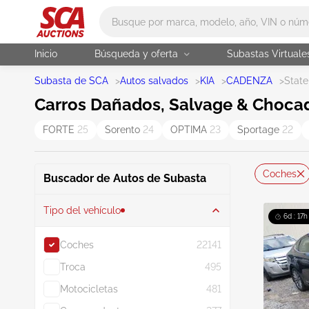
Main search
Inicio
Búsqueda y oferta
Subastas Virtuale
Subasta de SCA
>
Autos salvados
>
KIA
>
CADENZA
>
Stat
Carros Dañados, Salvage & Chocad
FORTE
25
Sorento
24
OPTIMA
23
Sportage
22
Coches
Buscador de Autos de Subasta
Tipo del vehículo
6d : 17h
Coches
22141
Troca
495
Motocicletas
481