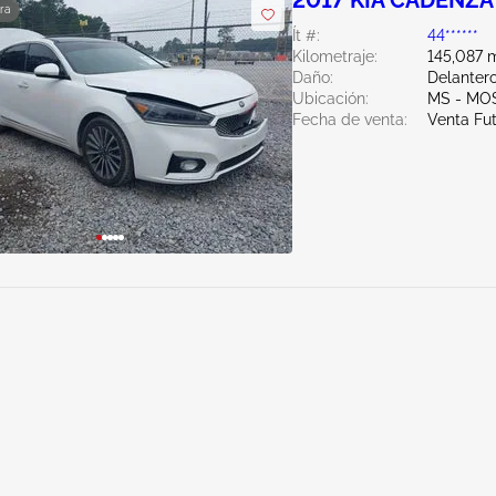
2017 KIA CADENZA 
ra
Ít #:
44******
Kilometraje:
145,087 m
Daño:
Delanter
Ubicación:
MS - MO
Fecha de venta:
Venta Fu