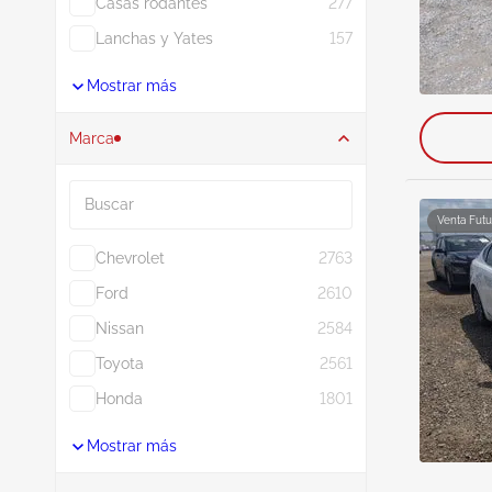
Casas rodantes
277
Lanchas y Yates
157
Mostrar más
Marca
Buscar
Venta Futu
Chevrolet
2763
Ford
2610
Nissan
2584
Toyota
2561
Honda
1801
Mostrar más