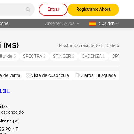
Entrar
Registrarse Ahora
oche
Obtener Ayuda
Spanish
selected
i (MS)
Mostrando resultado 1 - 6 de 6
lluride
5
SPECTRA
2
STINGER
2
CADENZA
1
OPTIMA H
a de venta
Vista de cuadrícula
Guardar Búsqueda
Restablecer todo
3.3L
illas
Desconocido
ississippi
SS POINT