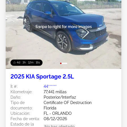
Swipe to right for more images
4d : 3h : 12m : 13s
2025 KIA Sportage 2.5L
Ít #:
44******
Kilometraje:
77,441 millas
Daño:
Posterior/Interfaz
Tipo de
Certificate OF Destruction
documento:
Florida
Ubicación:
FL - ORLANDO
Fecha de venta:
08/12/2026
Estado de la
No has ofertado