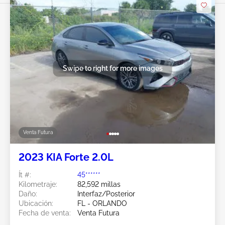
Swipe to right for more images
Venta Futura
2023 KIA Forte 2.0L
Ít #:
45******
Kilometraje:
82,592 millas
Daño:
Interfaz/Posterior
Ubicación:
FL - ORLANDO
Fecha de venta:
Venta Futura