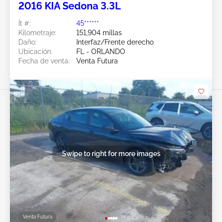
2016 KIA Sedona 3.3L
Ít #:
45******
Kilometraje:
151,904 millas
Daño:
Interfaz/Frente derecho
Ubicación:
FL - ORLANDO
Fecha de venta:
Venta Futura
Swipe to right for more images
Venta Futura