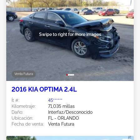
Swipe to right for more images
Venta Futura
2016 KIA OPTIMA 2.4L
Ít #:
45******
Kilometraje:
71,035 millas
Daño:
Interfaz/Desconocido
Ubicación:
FL - ORLANDO
Fecha de venta:
Venta Futura