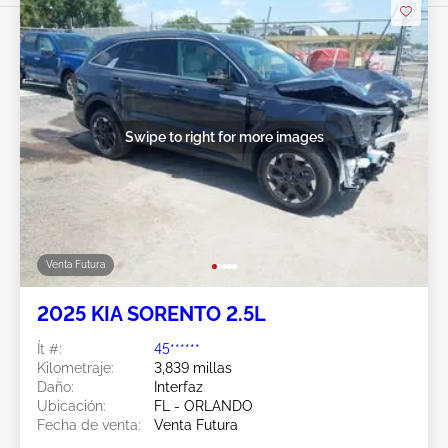
Swipe to right for more images
Venta Futura
2025 KIA SORENTO 2.5L
Ít #:
45******
Kilometraje:
3,839 millas
Daño:
Interfaz
Ubicación:
FL - ORLANDO
Fecha de venta:
Venta Futura