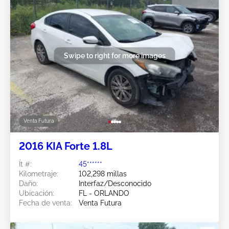
Swipe to right for more images
Venta Futura
2016 KIA Forte 1.8L
Ít #:
45******
Kilometraje:
102,298 millas
Daño:
Interfaz/Desconocido
Ubicación:
FL - ORLANDO
Fecha de venta:
Venta Futura