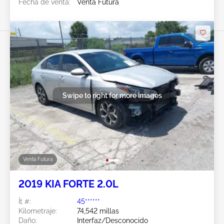
Fecha de venta:
Venta Futura
Swipe to right for more images
Venta Futura
2019 KIA FORTE 2.0L
Ít #:
45******
Kilometraje:
74,542 millas
Daño:
Interfaz/Desconocido