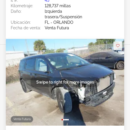
Ít #:
45******
Kilometraje:
128,737 millas
Daño:
Izquierda
trasera/Suspensión
Ubicación:
FL - ORLANDO
Fecha de venta:
Venta Futura
Swipe to right for more images
Venta Futura