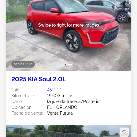
Swipe to right for more images
Venta Futura
2025 KIA Soul 2.0L
Ít #:
45******
Kilometraje:
19,502 millas
Daño:
Izquierda trasera/Posterior
Ubicación:
FL - ORLANDO
Fecha de venta:
Venta Futura