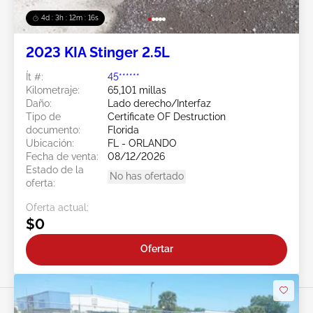
4d : 3h : 12m : 13s
2023 KIA Stinger 2.5L
Ít #:
45******
Kilometraje:
65,101 millas
Daño:
Lado derecho/Interfaz
Tipo de
Certificate OF Destruction
documento:
Florida
Ubicación:
FL - ORLANDO
Fecha de venta:
08/12/2026
Estado de la
No has ofertado
oferta:
Oferta actual:
$0
Ofertar