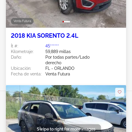
Venta Futura
2018 KIA SORENTO 2.4L
Ít #:
45******
Kilometraje:
59,889 millas
Daño:
Por todas partes/Lado
derecho
Ubicación:
FL - ORLANDO
Fecha de venta:
Venta Futura
Swipe to right for more images