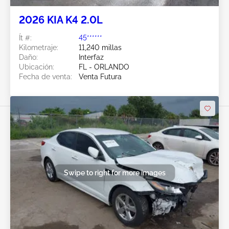
2026 KIA K4 2.0L
Ít #:
45******
Kilometraje:
11,240 millas
Daño:
Interfaz
Ubicación:
FL - ORLANDO
Fecha de venta:
Venta Futura
Swipe to right for more images