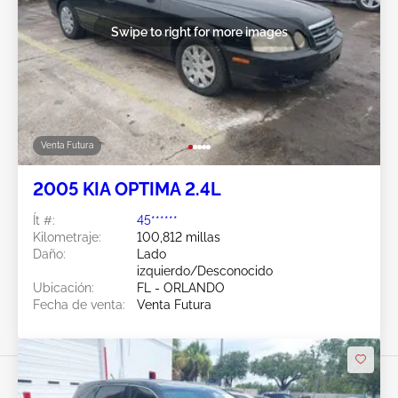
Swipe to right for more images
Venta Futura
2005 KIA OPTIMA 2.4L
Ít #:
45******
Kilometraje:
100,812 millas
Daño:
Lado
izquierdo/Desconocido
Ubicación:
FL - ORLANDO
Fecha de venta:
Venta Futura