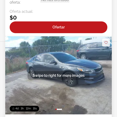
oferta:
Oferta actual:
$0
Ofertar
Swipe to right for more images
4d : 3h : 12m : 13s