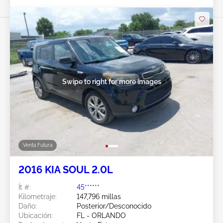
Swipe to right for more images
Venta Futura
2016 KIA SOUL 2.0L
Ít #:
45******
Kilometraje:
147,796 millas
Daño:
Posterior/Desconocido
Ubicación:
FL - ORLANDO