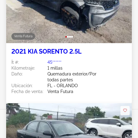
Venta Futura
2021 KIA SORENTO 2.5L
Ít #:
45******
Kilometraje:
1 millas
Daño:
Quemadura exterior/Por
todas partes
Ubicación:
FL - ORLANDO
Fecha de venta:
Venta Futura