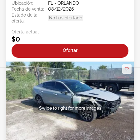
Ubicación:
FL - ORLANDO
Fecha de venta:
08/12/2026
Estado de la
No has ofertado
oferta:
Oferta actual:
$0
Ofertar
Swipe to right for more images