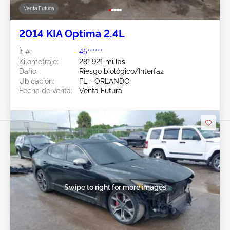
Venta Futura
2014 KIA Optima 2.4L
Ít #:
45******
Kilometraje:
281,921 millas
Daño:
Riesgo biológico/Interfaz
Ubicación:
FL - ORLANDO
Fecha de venta:
Venta Futura
Swipe to right for more images