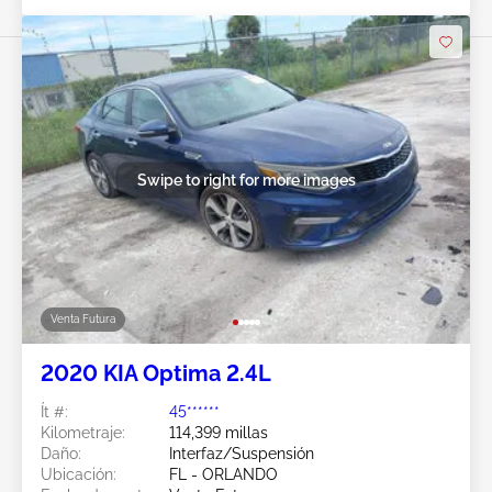
Swipe to right for more images
Venta Futura
2020 KIA Optima 2.4L
Ít #:
45******
Kilometraje:
114,399 millas
Daño:
Interfaz/Suspensión
Ubicación:
FL - ORLANDO