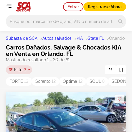
Entrar
Registrarse Ahora
Main search
Subasta de SCA
>
Autos salvados
>
KIA
>
State FL
>
Orlando
Carros Dañados, Salvage & Chocados KIA
en Venta en Orlando, FL
Mostrando resultado 1 - 30 de 61
Filter
3
FORTE
13
Sorento
12
Optima
12
SOUL
8
SEDONA