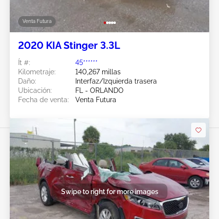
Venta Futura
2020 KIA Stinger 3.3L
Ít #:
45******
Kilometraje:
140,267 millas
Daño:
Interfaz/Izquierda trasera
Ubicación:
FL - ORLANDO
Fecha de venta:
Venta Futura
Swipe to right for more images