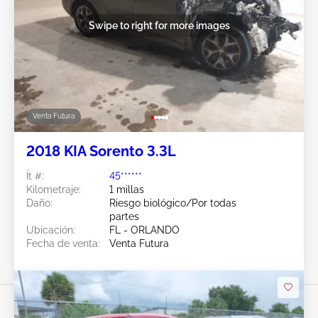
Swipe to right for more images
Venta Futura
2018 KIA Sorento 3.3L
Ít #:
45******
Kilometraje:
1 millas
Daño:
Riesgo biológico/Por todas
partes
Ubicación:
FL - ORLANDO
Fecha de venta:
Venta Futura