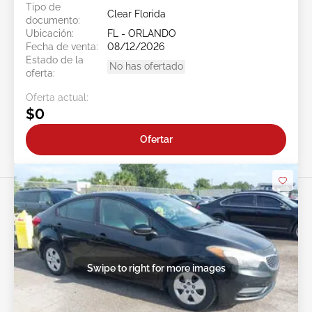
Tipo de
Clear Florida
documento:
Ubicación:
FL - ORLANDO
Fecha de venta:
08/12/2026
Estado de la
No has ofertado
oferta:
Oferta actual:
$0
Ofertar
Swipe to right for more images