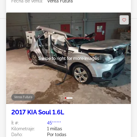
Fecha de venta:
Venta Futura
Swipe to right for more images
Venta Futura
2017 KIA Soul 1.6L
Ít #:
45******
Kilometraje:
1 millas
Daño:
Por todas