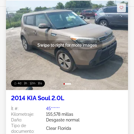
Swipe to right for more images
4d : 3h : 12m : 13s
2014 KIA Soul 2.0L
Ít #:
45******
Kilometraje:
155,578 millas
Daño:
Desgaste normal
Tipo de
Clear Florida
documento: