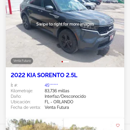
Swipe to right for more images
Venta Futura
2022 KIA SORENTO 2.5L
Ít #:
45******
Kilometraje:
83,736 millas
Daño:
Interfaz/Desconocido
Ubicación:
FL - ORLANDO
Fecha de venta:
Venta Futura