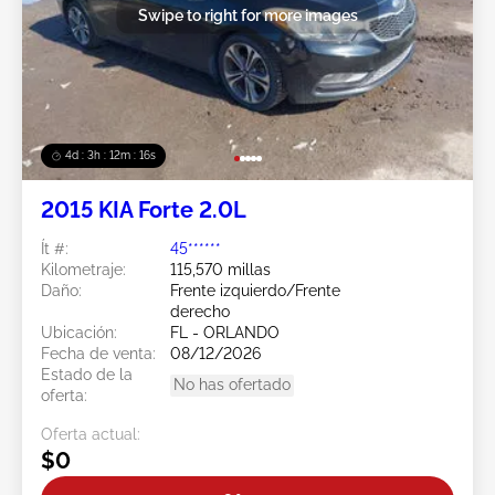
Swipe to right for more images
4d : 3h : 12m : 13s
2015 KIA Forte 2.0L
Ít #:
45******
Kilometraje:
115,570 millas
Daño:
Frente izquierdo/Frente
derecho
Ubicación:
FL - ORLANDO
Fecha de venta:
08/12/2026
Estado de la
No has ofertado
oferta:
Oferta actual:
$0