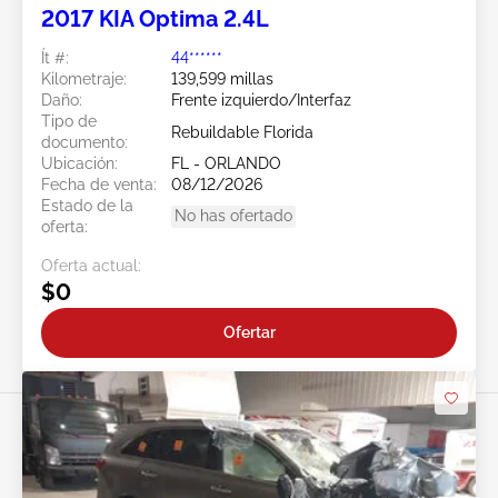
2017 KIA Optima 2.4L
Ít #:
44******
Kilometraje:
139,599 millas
Daño:
Frente izquierdo/Interfaz
Tipo de
Rebuildable Florida
documento:
Ubicación:
FL - ORLANDO
Fecha de venta:
08/12/2026
Estado de la
No has ofertado
oferta:
Oferta actual:
$0
Ofertar