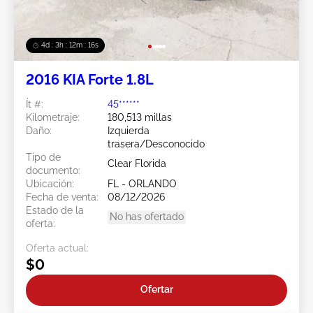
4d : 3h : 12m : 13s
2016 KIA Forte 1.8L
Ít #:
45******
Kilometraje:
180,513 millas
Daño:
Izquierda
trasera/Desconocido
Tipo de
Clear Florida
documento:
Ubicación:
FL - ORLANDO
Fecha de venta:
08/12/2026
Estado de la
No has ofertado
oferta:
Oferta actual:
$0
Ofertar