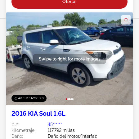
Ofertar
Swipe to right for more images
4d : 3h : 12m : 13s
2016 KIA Soul 1.6L
Ít #:
45******
Kilometraje:
117,792 millas
Daño:
Daño del motor/Interfaz