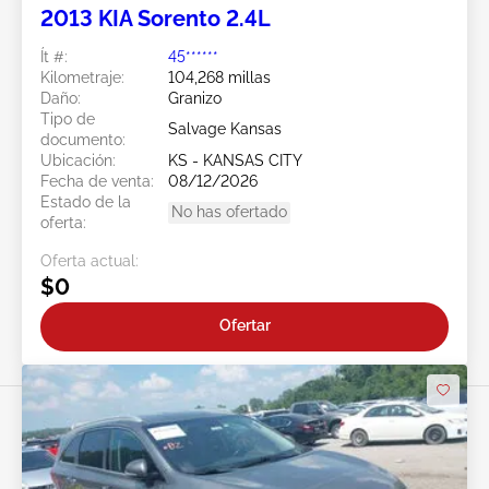
2013 KIA Sorento 2.4L
Ít #:
45******
Kilometraje:
104,268 millas
Daño:
Granizo
Tipo de
Salvage Kansas
documento:
Ubicación:
KS - KANSAS CITY
Fecha de venta:
08/12/2026
Estado de la
No has ofertado
oferta:
Oferta actual:
$0
Ofertar