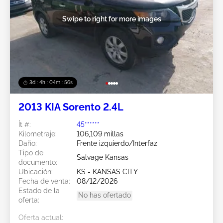
Swipe to right for more images
3d : 4h : 04m : 53s
2013 KIA Sorento 2.4L
Ít #:
45******
Kilometraje:
106,109 millas
Daño:
Frente izquierdo/Interfaz
Tipo de
Salvage Kansas
documento:
Ubicación:
KS - KANSAS CITY
Fecha de venta:
08/12/2026
Estado de la
No has ofertado
oferta:
Oferta actual: