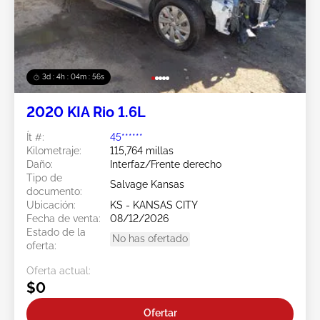
3d : 4h : 04m : 53s
2020 KIA Rio 1.6L
Ít #:
45******
Kilometraje:
115,764 millas
Daño:
Interfaz/Frente derecho
Tipo de
Salvage Kansas
documento:
Ubicación:
KS - KANSAS CITY
Fecha de venta:
08/12/2026
Estado de la
No has ofertado
oferta:
Oferta actual:
$0
Ofertar