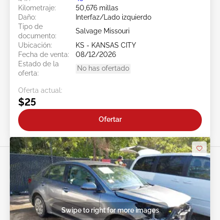
Kilometraje:
50,676 millas
Daño:
Interfaz/Lado izquierdo
Tipo de
Salvage Missouri
documento:
Ubicación:
KS - KANSAS CITY
Fecha de venta:
08/12/2026
Estado de la
No has ofertado
oferta:
Oferta actual:
$25
Ofertar
Swipe to right for more images