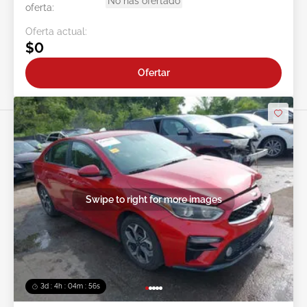
No has ofertado
oferta:
Oferta actual:
$0
Ofertar
Swipe to right for more images
3d : 4h : 04m : 53s