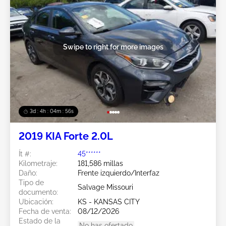
Swipe to right for more images
3d : 4h : 04m : 53s
2019 KIA Forte 2.0L
Ít #:
45******
Kilometraje:
181,586 millas
Daño:
Frente izquierdo/Interfaz
Tipo de
Salvage Missouri
documento:
Ubicación:
KS - KANSAS CITY
Fecha de venta:
08/12/2026
Estado de la
No has ofertado