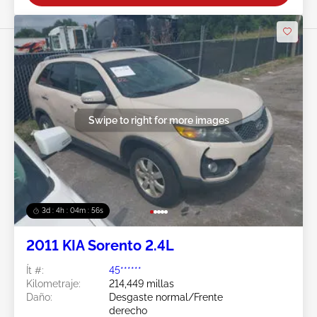
Swipe to right for more images
3d : 4h : 04m : 53s
2011 KIA Sorento 2.4L
Ít #:
45******
Kilometraje:
214,449 millas
Daño:
Desgaste normal/Frente
derecho