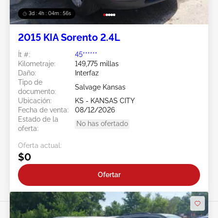
3d : 4h : 04m : 53s
2015 KIA Sorento 2.4L
Ít #:
45******
Kilometraje:
149,775 millas
Daño:
Interfaz
Tipo de
Salvage Kansas
documento:
Ubicación:
KS - KANSAS CITY
Fecha de venta:
08/12/2026
Estado de la
No has ofertado
oferta:
Oferta actual:
$0
Ofertar