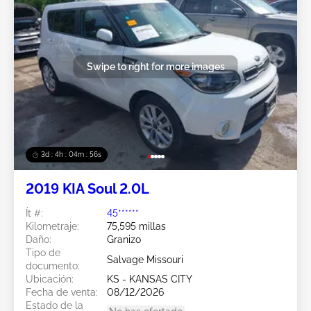
Swipe to right for more images
3d : 4h : 04m : 53s
2019 KIA Soul 2.0L
Ít #:
45******
Kilometraje:
75,595 millas
Daño:
Granizo
Tipo de
Salvage Missouri
documento:
Ubicación:
KS - KANSAS CITY
Fecha de venta:
08/12/2026
Estado de la