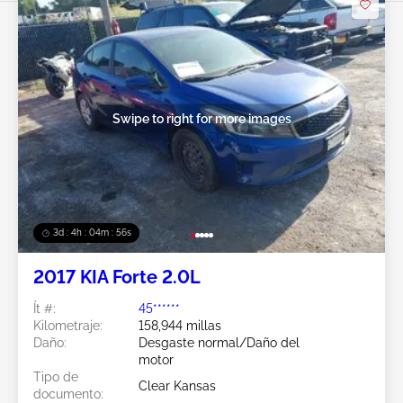
Swipe to right for more images
3d : 4h : 04m : 53s
2017 KIA Forte 2.0L
Ít #:
45******
Kilometraje:
158,944 millas
Daño:
Desgaste normal/Daño del
motor
Tipo de
Clear Kansas
documento: