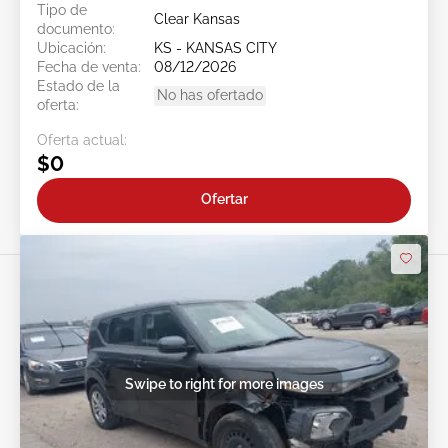
Tipo de
Clear Kansas
documento:
Ubicación:
KS - KANSAS CITY
Fecha de venta:
08/12/2026
Estado de la
No has ofertado
oferta:
Oferta actual:
$0
Ofertar
Swipe to right for more images