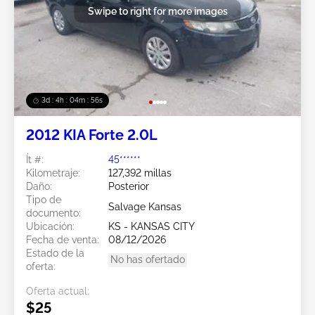
Swipe to right for more images
3d : 4h : 04m : 53s
2012 KIA Forte 2.0L
Ít #:
45******
Kilometraje:
127,392 millas
Daño:
Posterior
Tipo de
Salvage Kansas
documento:
Ubicación:
KS - KANSAS CITY
Fecha de venta:
08/12/2026
Estado de la
No has ofertado
oferta:
Oferta actual:
$25