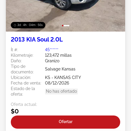
3d : 4h : 04m : 53s
2013 KIA Soul 2.0L
Ít #:
45******
Kilometraje:
123,472 millas
Daño:
Granizo
Tipo de
Salvage Kansas
documento:
Ubicación:
KS - KANSAS CITY
Fecha de venta:
08/12/2026
Estado de la
No has ofertado
oferta:
Oferta actual:
$0
Ofertar