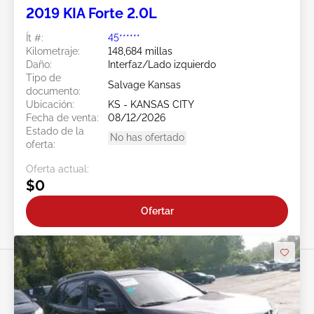
2019 KIA Forte 2.0L
Ít #:
45******
Kilometraje:
148,684 millas
Daño:
Interfaz/Lado izquierdo
Tipo de
Salvage Kansas
documento:
Ubicación:
KS - KANSAS CITY
Fecha de venta:
08/12/2026
Estado de la
No has ofertado
oferta:
Oferta actual:
$0
Ofertar