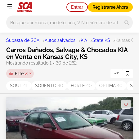
Entrar
Registrarse Ahora
Main search
Subasta de SCA
>
Autos salvados
>
KIA
>
State KS
>
Kansas Cit
Carros Dañados, Salvage & Chocados KIA
en Venta en Kansas City, KS
Mostrando resultado 1 - 30 de 262
Filter
3
SOUL
41
SORENTO
40
FORTE
40
OPTIMA
40
Spo