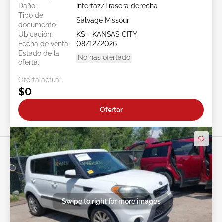
Daño:
Interfaz/Trasera derecha
Tipo de
Salvage Missouri
documento:
Ubicación:
KS - KANSAS CITY
Fecha de venta:
08/12/2026
Estado de la
No has ofertado
oferta:
Oferta actual:
$0
Ofertar
Swipe to right for more images