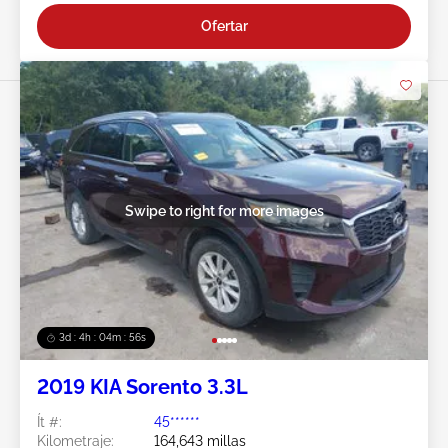
Ofertar
Swipe to right for more images
3d : 4h : 04m : 53s
2019 KIA Sorento 3.3L
Ít #:
45******
Kilometraje:
164,643 millas