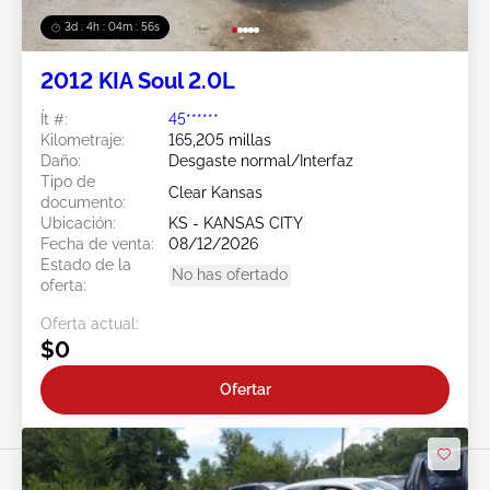
3d : 4h : 04m : 53s
2012 KIA Soul 2.0L
Ít #:
45******
Kilometraje:
165,205 millas
Daño:
Desgaste normal/Interfaz
Tipo de
Clear Kansas
documento:
Ubicación:
KS - KANSAS CITY
Fecha de venta:
08/12/2026
Estado de la
No has ofertado
oferta:
Oferta actual:
$0
Ofertar