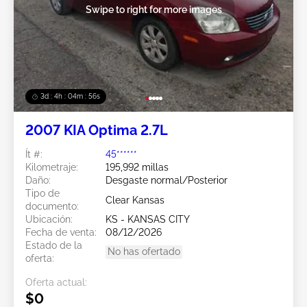
Swipe to right for more images
3d : 4h : 04m : 53s
2007 KIA Optima 2.7L
Ít #:
45******
Kilometraje:
195,992 millas
Daño:
Desgaste normal/Posterior
Tipo de
Clear Kansas
documento:
Ubicación:
KS - KANSAS CITY
Fecha de venta:
08/12/2026
Estado de la
No has ofertado
oferta:
Oferta actual:
$0