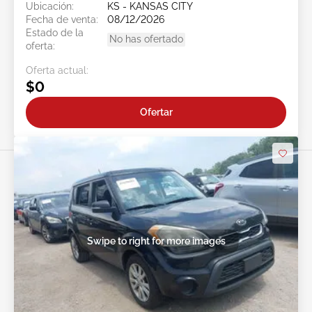
Ubicación:
KS - KANSAS CITY
Fecha de venta:
08/12/2026
Estado de la
No has ofertado
oferta:
Oferta actual:
$0
Ofertar
Swipe to right for more images