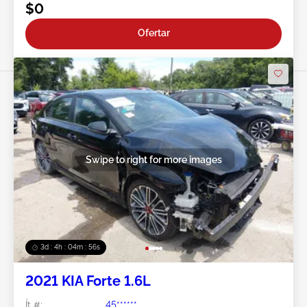
$0
Ofertar
Swipe to right for more images
3d : 4h : 04m : 53s
2021 KIA Forte 1.6L
Ít #:
45******