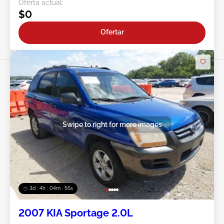
Oferta actual:
$0
Ofertar
Swipe to right for more images
3d : 4h : 04m : 53s
2007 KIA Sportage 2.0L