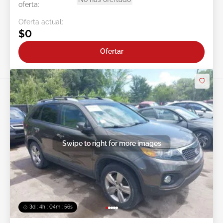
oferta:
Oferta actual:
$0
Ofertar
Swipe to right for more images
3d : 4h : 04m : 53s