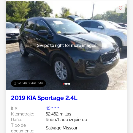
Swipe to right for more images
3d : 4h : 04m : 53s
2019 KIA Sportage 2.4L
Ít #:
45******
Kilometraje:
52,452 millas
Daño:
Robo/Lado izquierdo
Tipo de
Salvage Missouri
documento: