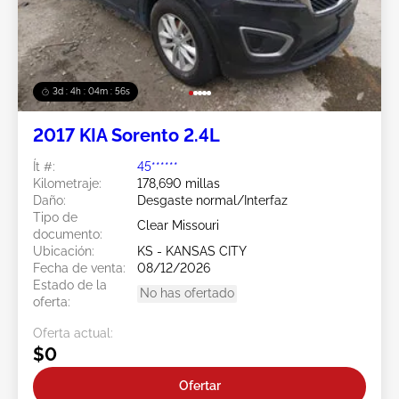
3d : 4h : 04m : 53s
2017 KIA Sorento 2.4L
Ít #:
45******
Kilometraje:
178,690 millas
Daño:
Desgaste normal/Interfaz
Tipo de
Clear Missouri
documento:
Ubicación:
KS - KANSAS CITY
Fecha de venta:
08/12/2026
Estado de la
No has ofertado
oferta:
Oferta actual:
$0
Ofertar