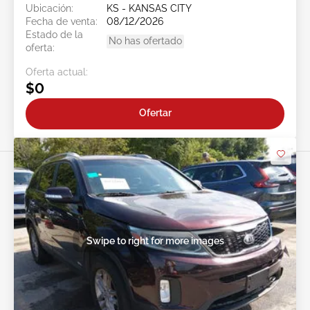
Ubicación:
KS - KANSAS CITY
Fecha de venta:
08/12/2026
Estado de la
No has ofertado
oferta:
Oferta actual:
$0
Ofertar
Swipe to right for more images