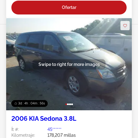
Ofertar
Swipe to right for more images
3d : 4h : 04m : 53s
2006 KIA Sedona 3.8L
Ít #:
45******
Kilometraje:
178,207 millas