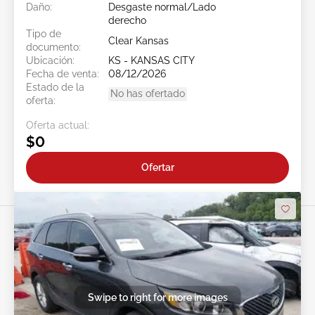
Daño:
Desgaste normal/Lado
derecho
Tipo de
Clear Kansas
documento:
Ubicación:
KS - KANSAS CITY
Fecha de venta:
08/12/2026
Estado de la
No has ofertado
oferta:
Oferta actual:
$0
Ofertar
Swipe to right for more images