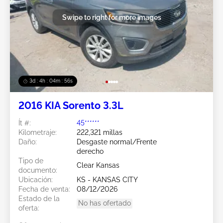
Swipe to right for more images
3d : 4h : 04m : 53s
2016 KIA Sorento 3.3L
Ít #:
45******
Kilometraje:
222,321 millas
Daño:
Desgaste normal/Frente
derecho
Tipo de
Clear Kansas
documento:
Ubicación:
KS - KANSAS CITY
Fecha de venta:
08/12/2026
Estado de la
No has ofertado
oferta: