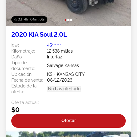
3d : 4h : 04m : 53s
2020 KIA Soul 2.0L
Ít #:
45******
Kilometraje:
12,538 millas
Daño:
Interfaz
Tipo de
Salvage Kansas
documento:
Ubicación:
KS - KANSAS CITY
Fecha de venta:
08/12/2026
Estado de la
No has ofertado
oferta:
Oferta actual:
$0
Ofertar