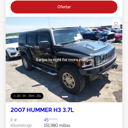
Ofertar
Swipe to right for more images
2d : 5h : 35m : 20s
2007 HUMMER H3 3.7L
Ít #:
45******
Kilometraje:
151,980 millas