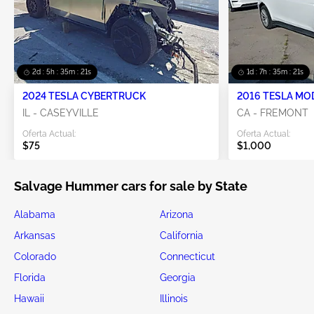
2d : 5h : 35m : 20s
1d : 7h : 35m : 20s
2024 TESLA CYBERTRUCK
2016 TESLA MO
IL - CASEYVILLE
CA - FREMONT
Oferta Actual:
Oferta Actual:
$75
$1,000
Salvage Hummer cars for sale by State
Alabama
Arizona
Arkansas
California
Colorado
Connecticut
Florida
Georgia
Hawaii
Illinois