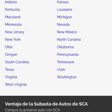
Indiana
Kansas
Kentucky
Louisiana
Maryland
Michigan
Minnesota
Nevada
New Jersey
New Mexico
New York
North Carolina
Ohio
Oklahoma
Oregon
Pennsylvania
South Carolina
Tennessee
Texas
Utah
Virginia
Washington
West Virginia
Ventaja de la Subasta de Autos de SCA
Compra tu próximo auto con SCA