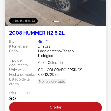
3d : 6h : 35m : 20s
2008 HUMMER H2 6.2L
Ít #:
45******
Kilometraje:
1 millas
Daño:
Lado derecho/Riesgo
biológico
Tipo de
Clear Colorado
documento:
Ubicación:
CO - COLORADO SPRINGS
Fecha de venta:
08/12/2026
Estado de la
No has ofertado
oferta:
Oferta actual:
$0
Ofertar