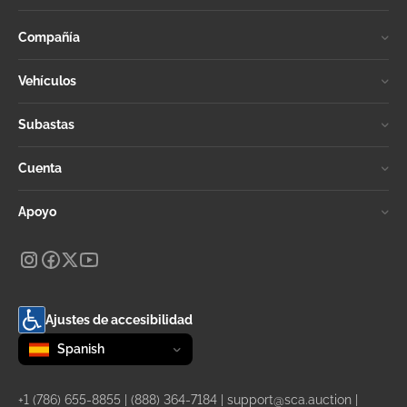
Compañía
Vehículos
Subastas
Cuenta
Apoyo
Ajustes de accesibilidad
Change language
selected
Spanish
+1 (786) 655-8855
|
(888) 364-7184
|
support@sca.auction
|