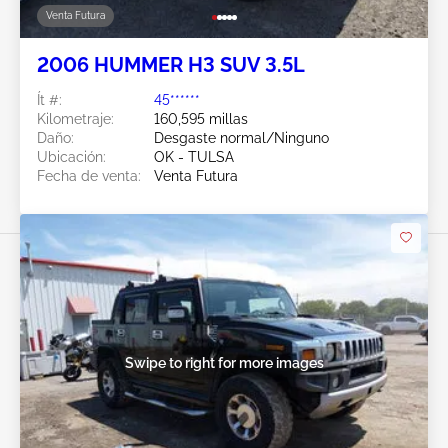
Venta Futura
2006 HUMMER H3 SUV 3.5L
Ít #:
45******
Kilometraje:
160,595 millas
Daño:
Desgaste normal/Ninguno
Ubicación:
OK - TULSA
Fecha de venta:
Venta Futura
Swipe to right for more images