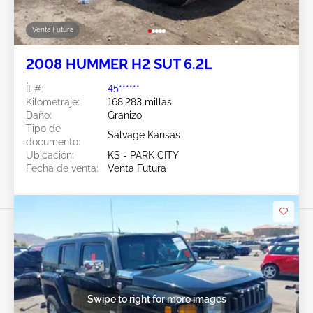
Venta Futura
2008 HUMMER H2 SUT 6.2L
Ít #:
45******
Kilometraje:
168,283 millas
Daño:
Granizo
Tipo de
Salvage Kansas
documento:
Ubicación:
KS - PARK CITY
Fecha de venta:
Venta Futura
Swipe to right for more images