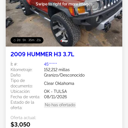
Swipe to right for more images
2d : 5h : 35m : 20s
2009 HUMMER H3 3.7L
Ít #:
45******
Kilometraje:
152,212 millas
Daño:
Granizo/Desconocido
Tipo de
Clear Oklahoma
documento:
Ubicación:
OK - TULSA
Fecha de venta:
08/11/2026
Estado de la
No has ofertado
oferta:
Oferta actual:
$3,050