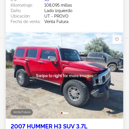
Kilometraje:
108,095 millas
Daño:
Lado izquierdo
Ubicación:
UT - PROVO
Fecha de venta:
Venta Futura
Swipe to right for more images
Venta Futura
2007 HUMMER H3 SUV 3.7L