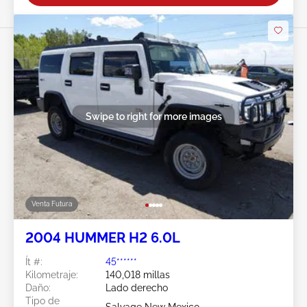
Swipe to right for more images
Venta Futura
2004 HUMMER H2 6.0L
Ít #:
45******
Kilometraje:
140,018 millas
Daño:
Lado derecho
Tipo de