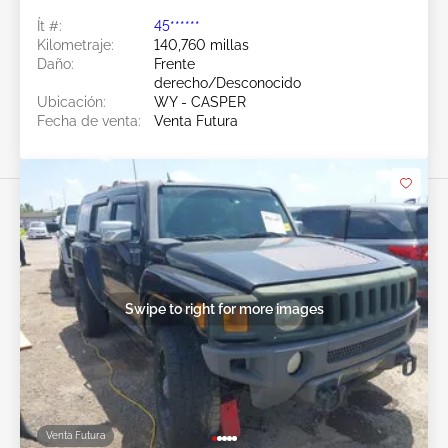
Ít #:
45******
Kilometraje:
140,760 millas
Daño:
Frente
derecho/Desconocido
Ubicación:
WY - CASPER
Fecha de venta:
Venta Futura
Swipe to right for more images
Venta Futura