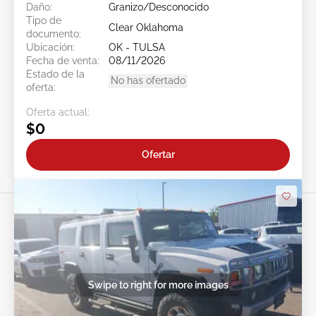
Daño:
Granizo/Desconocido
Tipo de
Clear Oklahoma
documento:
Ubicación:
OK - TULSA
Fecha de venta:
08/11/2026
Estado de la
No has ofertado
oferta:
Oferta actual:
$0
Ofertar
Swipe to right for more images