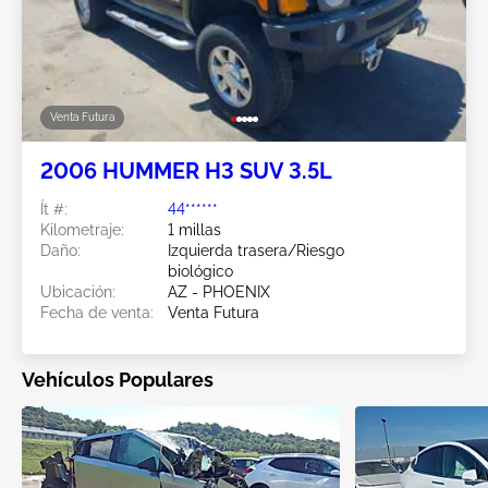
Venta Futura
2006 HUMMER H3 SUV 3.5L
Ít #:
44******
Kilometraje:
1 millas
Daño:
Izquierda trasera/Riesgo
biológico
Ubicación:
AZ - PHOENIX
Fecha de venta:
Venta Futura
Vehículos Populares