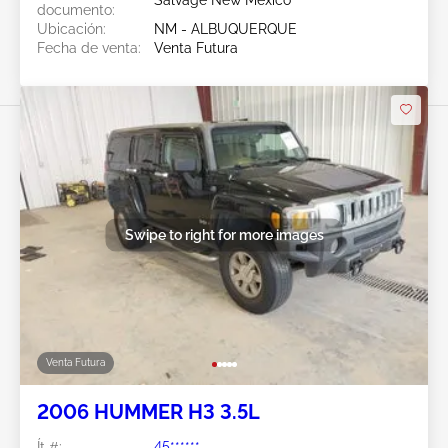
Salvage New Mexico
documento:
Ubicación:
NM - ALBUQUERQUE
Fecha de venta:
Venta Futura
Swipe to right for more images
Venta Futura
2006 HUMMER H3 3.5L
Ít #:
45******