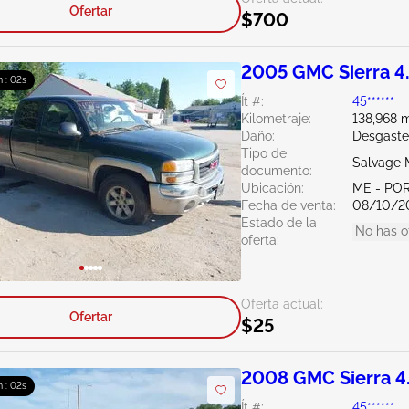
Ofertar
$700
2005 GMC Sierra 4
 : 01s
Ít #:
45******
Kilometraje:
138,968 m
Daño:
Desgaste
Tipo de
Salvage 
documento:
Ubicación:
ME - PO
Fecha de venta:
08/10/2
Estado de la
No has o
oferta:
Oferta actual:
Ofertar
$25
2008 GMC Sierra 4
 : 01s
Ít #:
45******