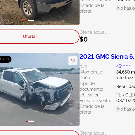
Estado de la
No has o
oferta:
Oferta actual:
Ofertar
$0
2021 GMC Sierra 6
 : 01s
Ít #:
45******
Kilometraje:
84,650 mi
Daño:
Interfaz
Tipo de
Rebuildab
documento:
Ubicación:
FL - CL
Fecha de venta:
08/10/2
Estado de la
No has o
oferta:
Oferta actual: