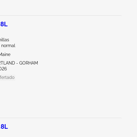
.8L
illas
 normal
Maine
RTLAND - GORHAM
026
fertado
.8L