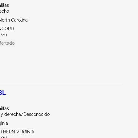
illas
echo
North Carolina
ONCORD
026
fertado
3L
illas
a y derecha/Desconocido
ginia
RTHERN VIRGINIA
026