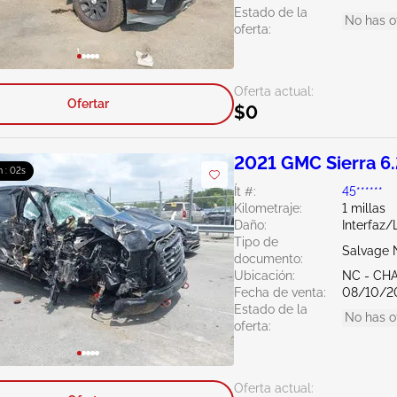
Estado de la
No has o
oferta:
Oferta actual:
Ofertar
$0
2021 GMC Sierra 6
 : 01s
Ít #:
45******
Kilometraje:
1 millas
Daño:
Interfaz
Tipo de
Salvage 
documento:
Ubicación:
NC - CH
Fecha de venta:
08/10/2
Estado de la
No has o
oferta:
Oferta actual: