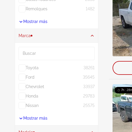
Remolques
1482
Mostrar más
Marca
Buscar
Toyota
38261
Ford
35645
Chevrolet
33937
7h : 28m
Honda
29783
Nissan
25575
Mostrar más