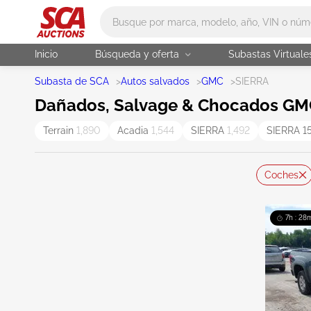
Main search
Inicio
Búsqueda y oferta
Subastas Virtuale
Subasta de SCA
>
Autos salvados
>
GMC
>
SIERRA
Dañados, Salvage & Chocados GMC 
Terrain
1,890
Acadia
1,544
SIERRA
1,492
SIERRA 
Coches
7h : 28m