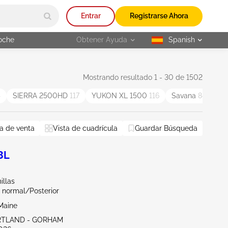
Entrar
Registrarse Ahora
oche
Obtener Ayuda
Spanish
selected
Mostrando resultado 1 - 30 de 1502
4
SIERRA 2500HD
117
YUKON XL 1500
116
Savana
84
S
a de venta
Vista de cuadrícula
Guardar Búsqueda
3L
illas
 normal/Posterior
Maine
RTLAND - GORHAM