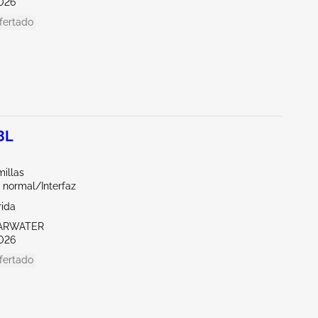
026
fertado
3L
illas
 normal/Interfaz
rida
EARWATER
026
fertado