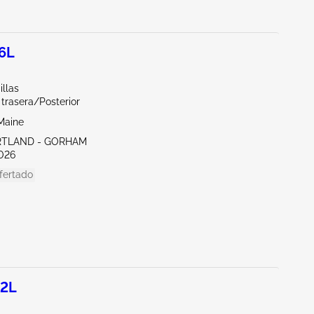
.6L
illas
 trasera/Posterior
Maine
RTLAND - GORHAM
026
fertado
.2L