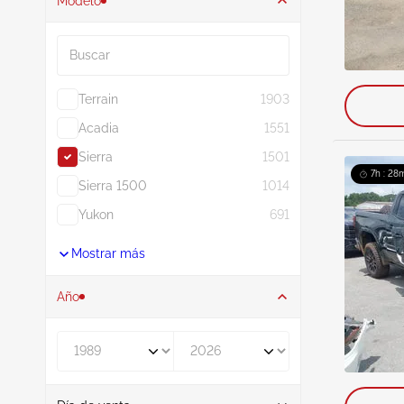
Modelo
Buscar
Terrain
1903
Acadia
1551
Sierra
1501
7h : 28m
Sierra 1500
1014
Yukon
691
Mostrar más
Año
De
A