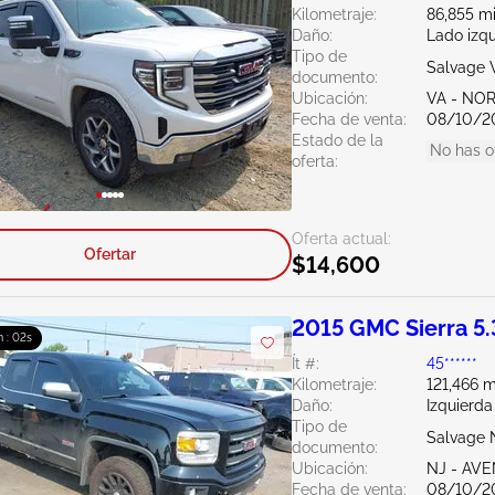
Kilometraje:
86,855 mi
Daño:
Lado izq
Tipo de
Salvage V
documento:
Ubicación:
VA - NO
Fecha de venta:
08/10/2
Estado de la
No has o
oferta:
Oferta actual:
Ofertar
$14,600
2015 GMC Sierra 5.
 : 01s
Ít #:
45******
Kilometraje:
121,466 m
Daño:
Izquierda
Tipo de
Salvage 
documento:
Ubicación:
NJ - AV
Fecha de venta:
08/10/2