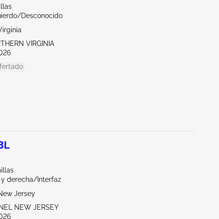
llas
uierdo/Desconocido
irginia
RTHERN VIRGINIA
026
fertado
3L
illas
 y derecha/Interfaz
New Jersey
ENEL NEW JERSEY
026