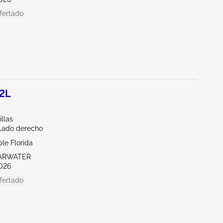
fertado
.2L
llas
/Lado derecho
le Florida
EARWATER
026
fertado