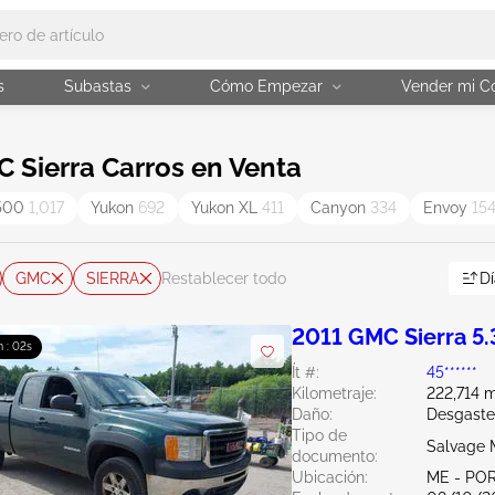
s
Subastas
Cómo Empezar
Vender mi C
Sierra Carros en Venta
1500
1,017
Yukon
692
Yukon XL
411
Canyon
334
Envoy
15
GMC
SIERRA
Dí
Restablecer todo
2011 GMC Sierra 5.
 : 01s
Ít #:
45******
Kilometraje:
222,714 m
Daño:
Desgaste
Tipo de
Salvage 
documento:
Ubicación:
ME - PO