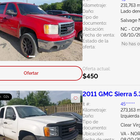
Kilometraje:
231,763 m
Daño:
Lado der
Tipo de
Salvage 
documento:
Ubicación:
NC - C
Fecha de venta:
08/10/2
Estado de la
No has o
oferta:
Oferta actual:
Ofertar
$450
2011 GMC Sierra 5.
 : 01s
Ít #:
45******
Kilometraje:
273,163 m
Daño:
Izquierd
Tipo de
Clear Vir
documento:
Ubicación:
VA - NO
Fecha de venta:
08/10/2