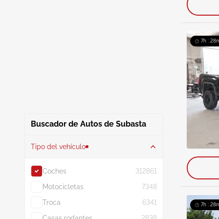
7h : 28m
Buscador de Autos de Subasta
Tipo del vehículo
Coches
312861
Motocicletas
7348
Troca
6341
7h : 28m
Casas rodantes
2838