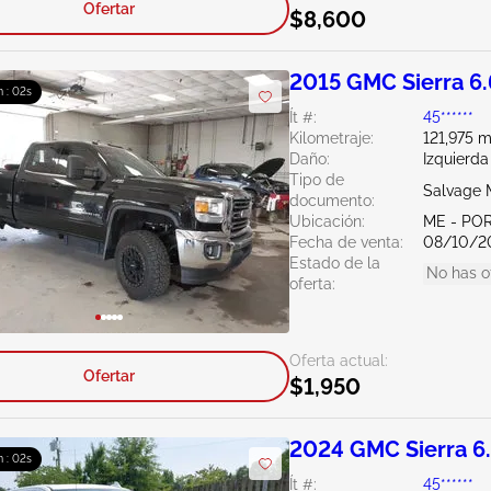
Ofertar
$8,600
2015 GMC Sierra 6
 : 01s
Ít #:
45******
Kilometraje:
121,975 m
Daño:
Izquierda
Tipo de
Salvage 
documento:
Ubicación:
ME - PO
Fecha de venta:
08/10/2
Estado de la
No has o
oferta:
Oferta actual:
Ofertar
$1,950
2024 GMC Sierra 6
 : 01s
Ít #:
45******