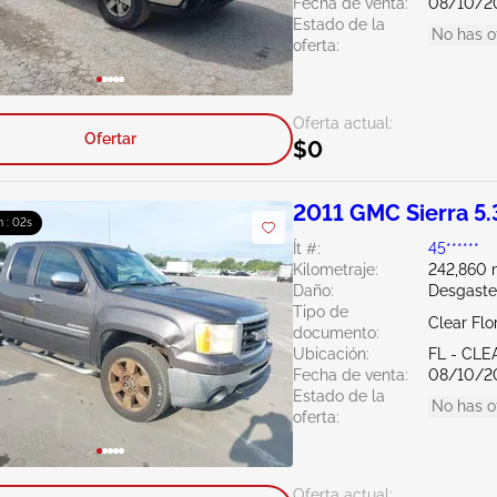
Fecha de venta:
08/10/2
Estado de la
No has o
oferta:
Oferta actual:
Ofertar
$0
2011 GMC Sierra 5.
 : 01s
Ít #:
45******
Kilometraje:
242,860 m
Daño:
Desgaste
Tipo de
Clear Flo
documento:
Ubicación:
FL - CL
Fecha de venta:
08/10/2
Estado de la
No has o
oferta:
Oferta actual: