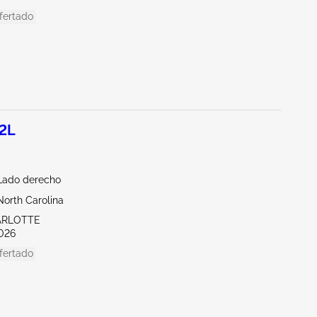
fertado
.2L
/Lado derecho
North Carolina
ARLOTTE
026
fertado