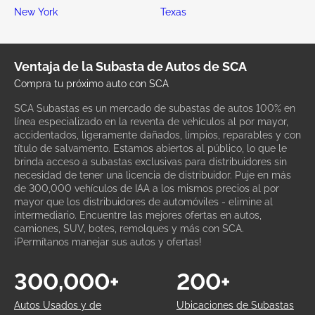
New York
Texas
Ventaja de la Subasta de Autos de SCA
Compra tu próximo auto con SCA
SCA Subastas es un mercado de subastas de autos 100% en
línea especializado en la reventa de vehículos al por mayor,
accidentados, ligeramente dañados, limpios, reparables y con
título de salvamento. Estamos abiertos al público, lo que le
brinda acceso a subastas exclusivas para distribuidores sin
necesidad de tener una licencia de distribuidor. Puje en más
de 300,000 vehículos de IAA a los mismos precios al por
mayor que los distribuidores de automóviles - elimine al
intermediario. Encuentre las mejores ofertas en autos,
camiones, SUV, botes, remolques y más con SCA.
¡Permítanos manejar sus autos y ofertas!
300,000+
200+
Autos Usados y de
Ubicaciones de Subastas