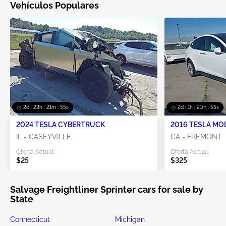
Vehículos Populares
2d : 23h : 21m : 55s
2d : 1h : 21m : 55s
2024 TESLA CYBERTRUCK
2016 TESLA MO
IL - CASEYVILLE
CA - FREMONT
Oferta Actual:
Oferta Actual:
$25
$325
Salvage Freightliner Sprinter cars for sale by
State
Connecticut
Michigan