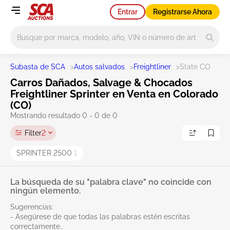
Entrar
Registrarse Ahora
Main search
Subasta de SCA
>
Autos salvados
>
Freightliner
>
State CO
Carros Dañados, Salvage & Chocados
Freightliner Sprinter en Venta en Colorado
(CO)
Mostrando resultado 0 - 0 de 0
Filter
2
SPRINTER 2500
1
La búsqueda de su "palabra clave" no coincide con
ningún elemento.
Sugerencias:
- Asegúrese de que todas las palabras estén escritas
correctamente..