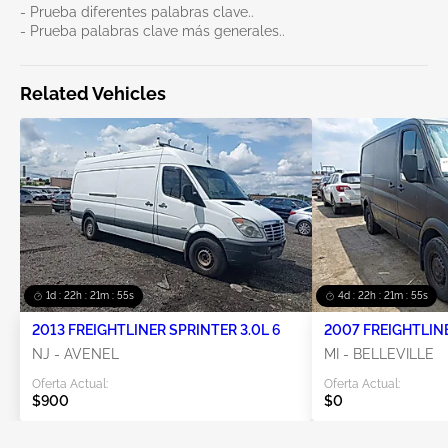
- Prueba diferentes palabras clave..
- Prueba palabras clave más generales..
Related Vehicles
1d : 22h : 21m : 55s
4d : 22h : 21m : 55s
2013 FREIGHTLINER SPRINTER 3.0L 6
2007 FREIGHTLINE
NJ - AVENEL
MI - BELLEVILLE
Oferta Actual:
Oferta Actual:
$900
$0