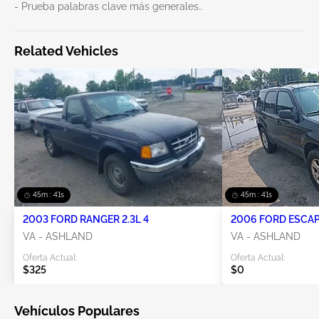
- Prueba palabras clave más generales..
Related Vehicles
45m : 41s
45m : 41s
2003 FORD RANGER 2.3L 4
2006 FORD ESCAPE
VA - ASHLAND
VA - ASHLAND
Oferta Actual:
Oferta Actual:
$325
$0
Vehículos Populares