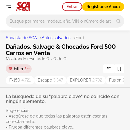
Entrar
Registrarse Ahora
Main search
Subasta de SCA
>
Autos salvados
>
Ford
Dañados, Salvage & Chocados Ford 500
Carros en Venta
Mostrando resultado 0 - 0 de 0
Filter
2
F-150
4,721
Escape
3,347
EXPLORER
2,732
Fusion
2,5
La búsqueda de su "palabra clave" no coincide con
ningún elemento.
Sugerencias:
- Asegúrese de que todas las palabras estén escritas
correctamente..
- Prueba diferentes palabras clave..