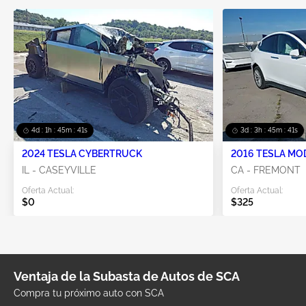
4d : 1h : 45m : 41s
3d : 3h : 45m : 41s
2024 TESLA CYBERTRUCK
2016 TESLA MO
IL - CASEYVILLE
CA - FREMONT
Oferta Actual:
Oferta Actual:
$0
$325
Ventaja de la Subasta de Autos de SCA
Compra tu próximo auto con SCA