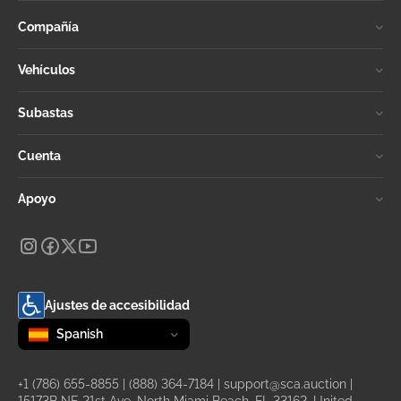
Compañía
Vehículos
Subastas
Cuenta
Apoyo
Ajustes de accesibilidad
Change language
selected
Spanish
+1 (786) 655-8855
|
(888) 364-7184
|
support@sca.auction
|