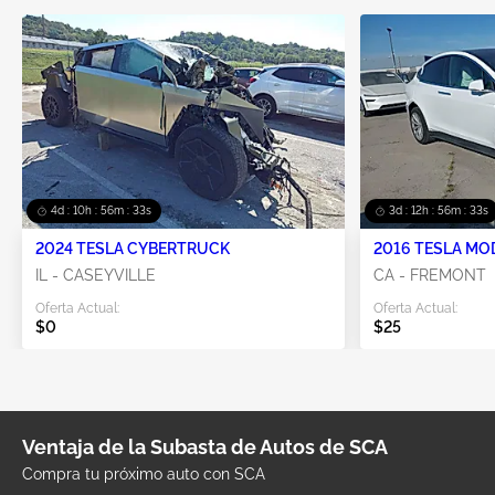
4d : 10h : 56m : 33s
3d : 12h : 56m : 33s
2024 TESLA CYBERTRUCK
2016 TESLA MO
IL - CASEYVILLE
CA - FREMONT
Oferta Actual:
Oferta Actual:
$0
$25
Ventaja de la Subasta de Autos de SCA
Compra tu próximo auto con SCA