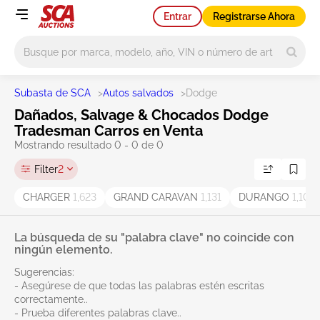
Entrar
Registrarse Ahora
Main search
Subasta de SCA
>
Autos salvados
>
Dodge
Dañados, Salvage & Chocados Dodge
Tradesman Carros en Venta
Mostrando resultado 0 - 0 de 0
Filter
2
CHARGER
1,623
GRAND CARAVAN
1,131
DURANGO
1,106
La búsqueda de su "palabra clave" no coincide con
ningún elemento.
Sugerencias:
- Asegúrese de que todas las palabras estén escritas
correctamente..
- Prueba diferentes palabras clave..