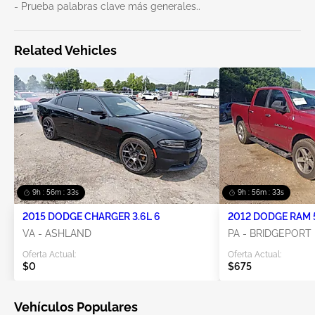
- Prueba palabras clave más generales..
Related Vehicles
9h : 56m : 33s
9h : 56m : 33s
2015 DODGE CHARGER 3.6L 6
2012 DODGE RAM 5
VA - ASHLAND
PA - BRIDGEPORT
Oferta Actual:
Oferta Actual:
$0
$675
Vehículos Populares