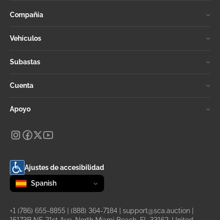
Compañía
Vehículos
Subastas
Cuenta
Apoyo
Ajustes de accesibilidad
Change language
selected
Spanish
+1 (786) 655-8855
|
(888) 364-7184
|
support@sca.auction
|