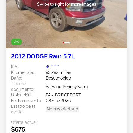
Swipe to right for more images
Live
2012 DODGE Ram 5.7L
Ít #:
45******
Kilometraje:
95,292 millas
Daño:
Desconocido
Tipo de
Salvage Pennsylvania
documento:
Ubicación:
PA - BRIDGEPORT
Fecha de venta:
08/07/2026
Estado de la
No has ofertado
oferta:
Oferta actual:
$675