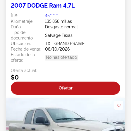
2007 DODGE Ram 4.7L
Ít #:
45******
Kilometraje:
135,858 millas
Daño:
Desgaste normal
Tipo de
Salvage Texas
documento:
Ubicación:
TX - GRAND PRAIRIE
Fecha de venta:
08/10/2026
Estado de la
No has ofertado
oferta:
Oferta actual:
$0
Ofertar