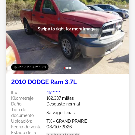
Swipe to right for more images
2d : 20h : 32m : 32s
2010 DODGE Ram 3.7L
Ít #:
45******
Kilometraje:
182,337 millas
Daño:
Desgaste normal
Tipo de
Salvage Texas
documento:
Ubicación:
TX - GRAND PRAIRIE
Fecha de venta:
08/10/2026
Estado de la