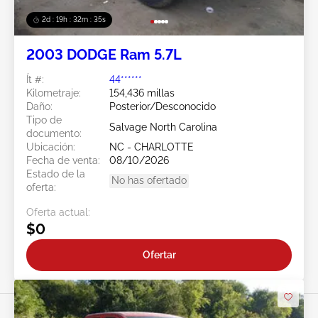
2d : 19h : 32m : 32s
2003 DODGE Ram 5.7L
Ít #:
44******
Kilometraje:
154,436 millas
Daño:
Posterior/Desconocido
Tipo de
Salvage North Carolina
documento:
Ubicación:
NC - CHARLOTTE
Fecha de venta:
08/10/2026
Estado de la
No has ofertado
oferta:
Oferta actual:
$0
Ofertar