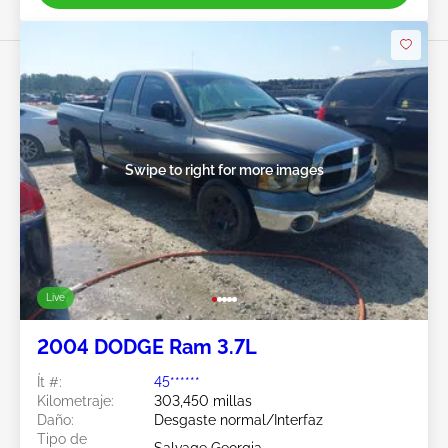
Swipe to right for more images
Live
2004 DODGE Ram 3.7L
Ít #:
45******
Kilometraje:
303,450 millas
Daño:
Desgaste normal/Interfaz
Tipo de