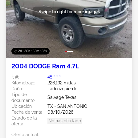
Swipe to right for more images
2d : 20h : 32m : 32s
2004 DODGE Ram 4.7L
Ít #:
45******
Kilometraje:
226,192 millas
Daño:
Lado izquierdo
Tipo de
Salvage Texas
documento:
Ubicación:
TX - SAN ANTONIO
Fecha de venta:
08/10/2026
Estado de la
No has ofertado
oferta:
Oferta actual: