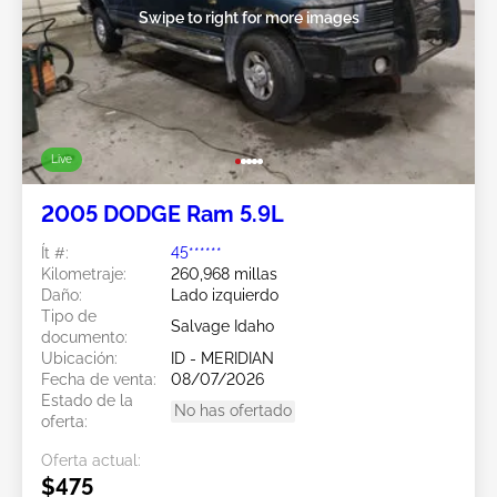
Swipe to right for more images
Live
2005 DODGE Ram 5.9L
Ít #:
45******
Kilometraje:
260,968 millas
Daño:
Lado izquierdo
Tipo de
Salvage Idaho
documento:
Ubicación:
ID - MERIDIAN
Fecha de venta:
08/07/2026
Estado de la
No has ofertado
oferta:
Oferta actual:
$475