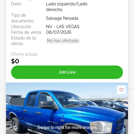
Daño:
Lado izquierdo/Lado
derecho
Tipo de
Salvage Nevada
documento:
Ubicación:
NV - LAS VEGAS
Fecha de venta:
08/07/2026
Estado de la
No has ofertado
oferta:
Oferta actual:
$0
Join Live
Swipe to right for more images