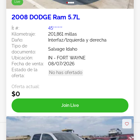
Live
2008 DODGE Ram 5.7L
Ít #:
45******
Kilometraje:
201,861 millas
Daño:
Interfaz/Izquierda y derecha
Tipo de
Salvage Idaho
documento:
Ubicación:
IN - FORT WAYNE
Fecha de venta:
08/07/2026
Estado de la
No has ofertado
oferta:
Oferta actual:
$0
Join Live