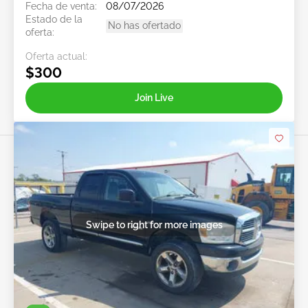
Fecha de venta:
08/07/2026
Estado de la
No has ofertado
oferta:
Oferta actual:
$300
Join Live
Swipe to right for more images