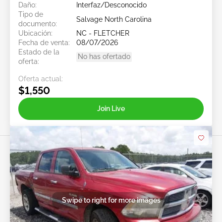
Daño:
Interfaz/Desconocido
Tipo de
Salvage North Carolina
documento:
Ubicación:
NC - FLETCHER
Fecha de venta:
08/07/2026
Estado de la
No has ofertado
oferta:
Oferta actual:
$1,550
Join Live
Swipe to right for more images