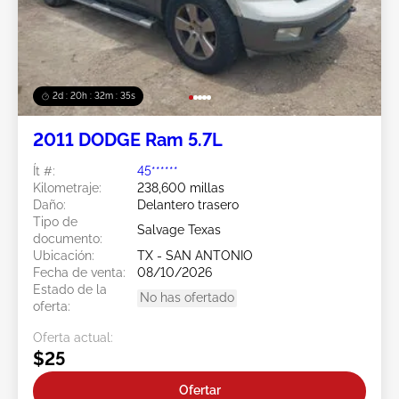
2d : 20h : 32m : 32s
2011 DODGE Ram 5.7L
Ít #:
45******
Kilometraje:
238,600 millas
Daño:
Delantero trasero
Tipo de
Salvage Texas
documento:
Ubicación:
TX - SAN ANTONIO
Fecha de venta:
08/10/2026
Estado de la
No has ofertado
oferta:
Oferta actual:
$25
Ofertar