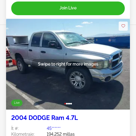
Join Live
Swipe to right for more images
Live
2004 DODGE Ram 4.7L
Ít #:
45******
Kilometraje:
194,252 millas