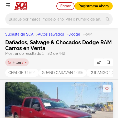
Entrar
Registrarse Ahora
Main search
Subasta de SCA
>
Autos salvados
>
Dodge
>
RAM
Dañados, Salvage & Chocados Dodge RAM
Carros en Venta
Mostrando resultado 1 - 30 de 442
Filter
3
CHARGER
1,594
GRAND CARAVAN
1,095
DURANGO
1,06