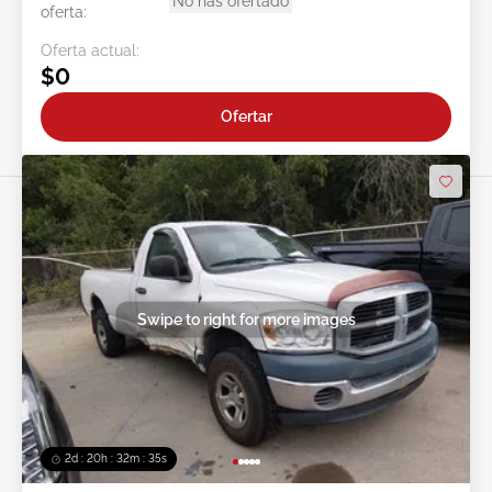
No has ofertado
oferta:
Oferta actual:
$0
Ofertar
Swipe to right for more images
2d : 20h : 32m : 32s