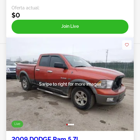
Oferta actual:
$0
Join Live
Swipe to right for more images
Live
2009 DODGE Ram 5.7L