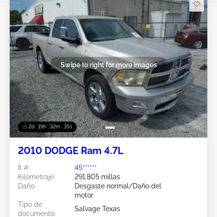
Swipe to right for more images
2d : 19h : 32m : 32s
2010 DODGE Ram 4.7L
Ít #:
45******
Kilometraje:
291,805 millas
Daño:
Desgaste normal/Daño del
motor
Tipo de
Salvage Texas
documento: