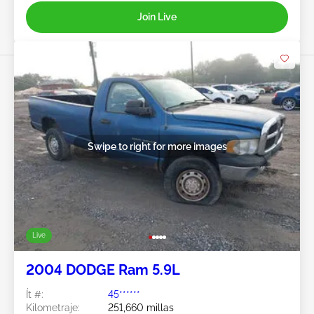
Join Live
Swipe to right for more images
Live
2004 DODGE Ram 5.9L
Ít #:
45******
Kilometraje:
251,660 millas