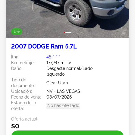
Live
2007 DODGE Ram 5.7L
Ít #:
45******
Kilometraje:
177,747 millas
Daño:
Desgaste normal/Lado
izquierdo
Tipo de
Clear Utah
documento:
Ubicación:
NV - LAS VEGAS
Fecha de venta:
08/07/2026
Estado de la
No has ofertado
oferta:
Oferta actual:
$0