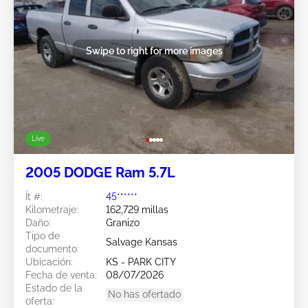
Swipe to right for more images
Live
2005 DODGE Ram 5.7L
Ít #:
45******
Kilometraje:
162,729 millas
Daño:
Granizo
Tipo de
Salvage Kansas
documento:
Ubicación:
KS - PARK CITY
Fecha de venta:
08/07/2026
Estado de la
No has ofertado
oferta: