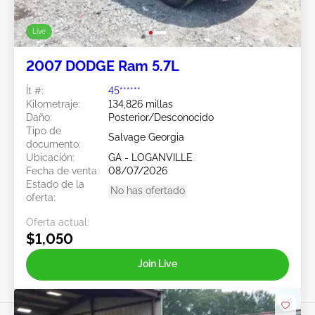
Live
2007 DODGE Ram 5.7L
Ít #:
45******
Kilometraje:
134,826 millas
Daño:
Posterior/Desconocido
Tipo de
Salvage Georgia
documento:
Ubicación:
GA - LOGANVILLE
Fecha de venta:
08/07/2026
Estado de la
No has ofertado
oferta:
Oferta actual:
$1,050
Join Live