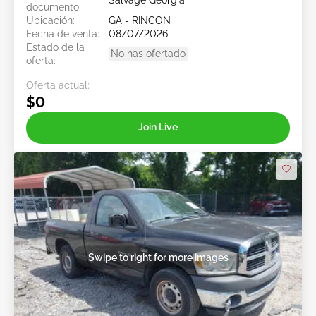
Salvage Georgia
documento:
Ubicación:
GA - RINCON
Fecha de venta:
08/07/2026
Estado de la
No has ofertado
oferta:
Oferta actual:
$0
Join Live
Swipe to right for more images