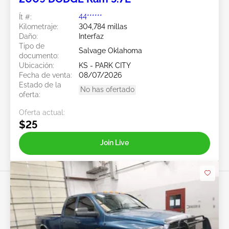
Ít #:
44******
Kilometraje:
304,784 millas
Daño:
Interfaz
Tipo de
Salvage Oklahoma
documento:
Ubicación:
KS - PARK CITY
Fecha de venta:
08/07/2026
Estado de la
No has ofertado
oferta:
Oferta actual:
$25
Join Live