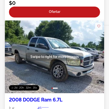
$0
Ofertar
Swipe to right for more images
2d : 20h : 32m : 32s
2008 DODGE Ram 6.7L
Ít #:
45******