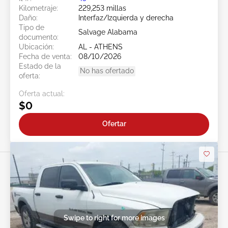
Kilometraje:
229,253 millas
Daño:
Interfaz/Izquierda y derecha
Tipo de
Salvage Alabama
documento:
Ubicación:
AL - ATHENS
Fecha de venta:
08/10/2026
Estado de la
No has ofertado
oferta:
Oferta actual:
$0
Ofertar
Swipe to right for more images