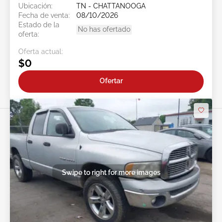
Ubicación:
TN - CHATTANOOGA
Fecha de venta:
08/10/2026
Estado de la
No has ofertado
oferta:
Oferta actual:
$0
Ofertar
Swipe to right for more images