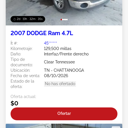
2d : 19h : 32m : 32s
2007 DODGE Ram 4.7L
Ít #:
45******
Kilometraje:
129,500 millas
Daño:
Interfaz/Frente derecho
Tipo de
Clear Tennessee
documento:
Ubicación:
TN - CHATTANOOGA
Fecha de venta:
08/10/2026
Estado de la
No has ofertado
oferta:
Oferta actual:
$0
Ofertar