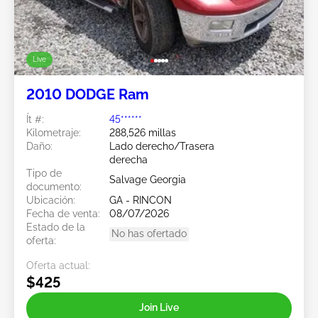
Live
2010 DODGE Ram
Ít #:
45******
Kilometraje:
288,526 millas
Daño:
Lado derecho/Trasera
derecha
Tipo de
Salvage Georgia
documento:
Ubicación:
GA - RINCON
Fecha de venta:
08/07/2026
Estado de la
No has ofertado
oferta:
Oferta actual:
$425
Join Live