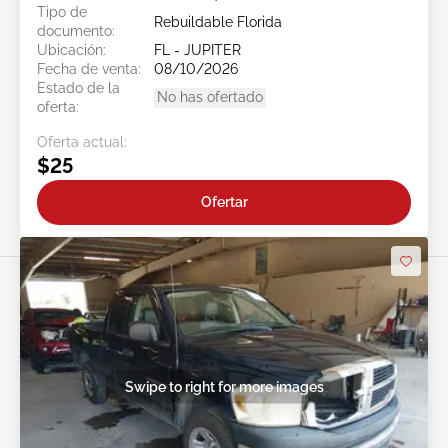
Tipo de
Rebuildable Florida
documento:
Ubicación:
FL - JUPITER
Fecha de venta:
08/10/2026
Estado de la
No has ofertado
oferta:
Oferta actual:
$25
Ofertar
Swipe to right for more images