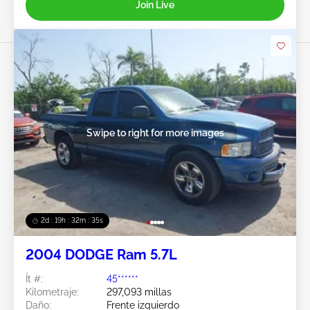
Join Live
Swipe to right for more images
2d : 19h : 32m : 32s
2004 DODGE Ram 5.7L
Ít #:
45******
Kilometraje:
297,093 millas
Daño:
Frente izquierdo