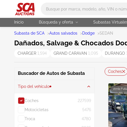
Main search
Inicio
Búsqueda y oferta
Subastas Virtuale
Subasta de SCA
>
Autos salvados
>
Dodge
>
SEDAN
Dañados, Salvage & Chocados Dod
CHARGER
1,594
GRAND CARAVAN
1,095
DURANGO
Coches
Buscador de Autos de Subasta
Tipo del vehículo
Venta Futu
Coches
227599
Motocicletas
5476
Troca
4780