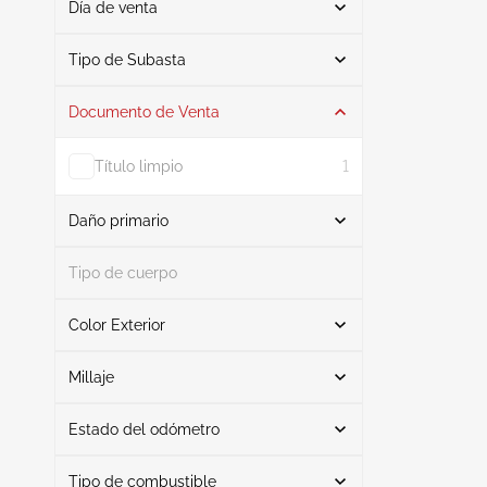
Día de venta
De
A
Tipo de Subasta
Documento de Venta
Subasta
1
Título limpio
1
Daño primario
Buscar
Tipo de cuerpo
Color Exterior
Interfaz
1
Buscar
Millaje
Estado del odómetro
Verde
1
Mileage From
Mileage To
Tipo de combustible
Real
1