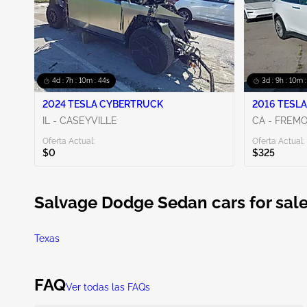
4d : 7h : 10m : 43s
3d : 9h : 10m 
2024 TESLA CYBERTRUCK
2016 TESLA
IL - CASEYVILLE
CA - FREM
Oferta Actual:
Oferta Actual:
$0
$325
Salvage Dodge Sedan cars for sale
Texas
FAQ
Ver todas las FAQs