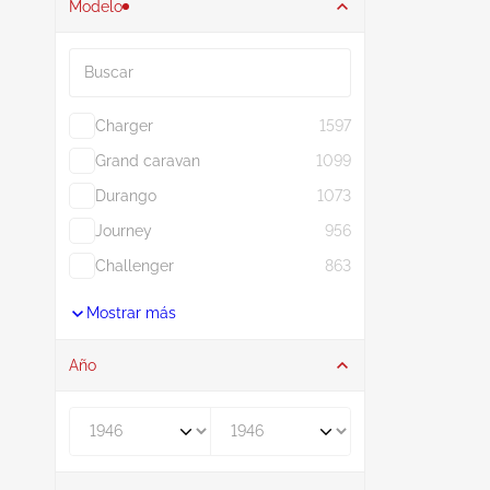
Modelo
Buscar
Charger
1597
Grand caravan
1099
Durango
1073
Journey
956
Challenger
863
Mostrar más
Año
De
A