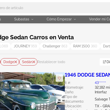
s
Subastas
Cómo Empezar
Vender mi C
ge Sedan Carros en Venta
1,069
JOURNEY
959
Challenger
863
RAM 1500
360
Dar
Dodge
Sedán
Dí
Restablecer todo
1946 DODGE SEDA
ra
Ít #:
43******
Kilometraje:
32,182 mi
Daño:
Interfaz
Tipo de
Salvage 
documento:
Ubicación:
TX - GRA