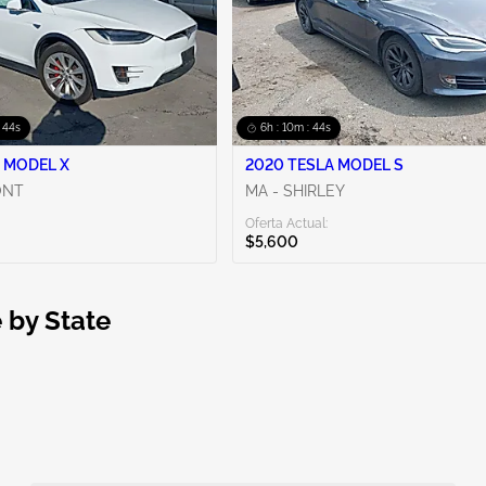
: 43s
6h : 10m : 43s
 MODEL X
2020 TESLA MODEL S
ONT
MA - SHIRLEY
Oferta Actual:
$5,600
 by State