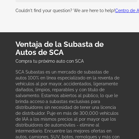
Couldn't find your question? We are here to help!
Centro de 
Ventaja de la Subasta de
Autos de SCA
Compra tu próximo auto con SCA
SCA Subastas es un mercado de subastas de
autos 100% en línea especializado en la reventa de
vehículos al por mayor, accidentados, ligeramente
dañados, limpios, reparables y con título de
salvamento. Estamos abiertos al público, lo que le
brinda acceso a subastas exclusivas para
distribuidores sin necesidad de tener una licencia
de distribuidor. Puje en más de 300,000 vehículos
de IAA a los mismos precios al por mayor que los
distribuidores de automóviles - elimine al
intermediario. Encuentre las mejores ofertas en
autos, camiones, SUV, botes, remolques y más con