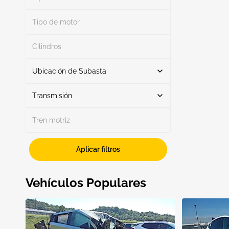
Tipo de motor
Otro
1
Buscar
Cilindros
Ubicación de Subasta
Transmisión
Buscar
Tren motriz
Automático
1
Aplicar filtros
TX - DALLAS/FT WORTH
1
Mostrar más
Vehículos Populares