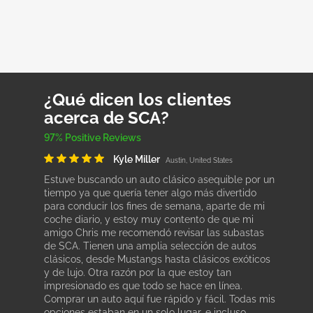
¿Qué dicen los clientes
acerca de SCA?
97% Positive Reviews
Kyle Miller
Austin, United States
Estuve buscando un auto clásico asequible por un
tiempo ya que quería tener algo más divertido
para conducir los fines de semana, aparte de mi
coche diario, y estoy muy contento de que mi
amigo Chris me recomendó revisar las subastas
de SCA. Tienen una amplia selección de autos
clásicos, desde Mustangs hasta clásicos exóticos
y de lujo. Otra razón por la que estoy tan
impresionado es que todo se hace en línea.
Comprar un auto aquí fue rápido y fácil. Todas mis
opciones estaban en un solo lugar, e incluso