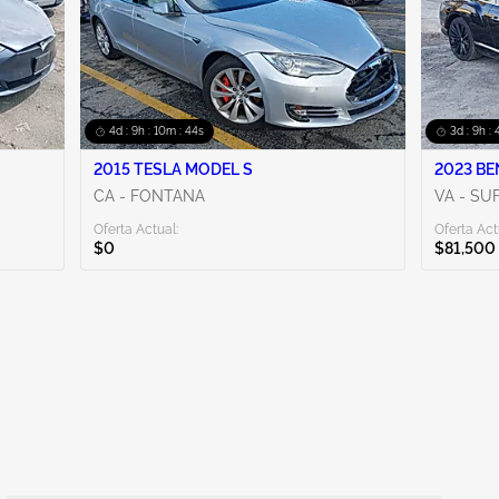
4d : 9h : 10m : 43s
3d : 9h :
2015 TESLA MODEL S
2023 BE
CA - FONTANA
VA - SU
Oferta Actual:
Oferta Act
$0
$81,500