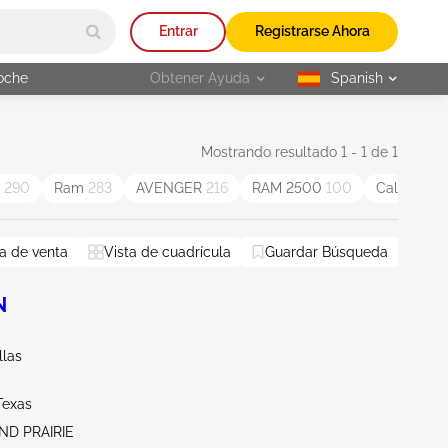
Entrar
Registrarse Ahora
oche
Obtener Ayuda
Spanish
selected
Mostrando resultado 1 - 1 de 1
t
290
Ram
283
AVENGER
216
RAM 2500
100
Caliber
81
a de venta
Vista de cuadrícula
Guardar Búsqueda
N
llas
Texas
ND PRAIRIE