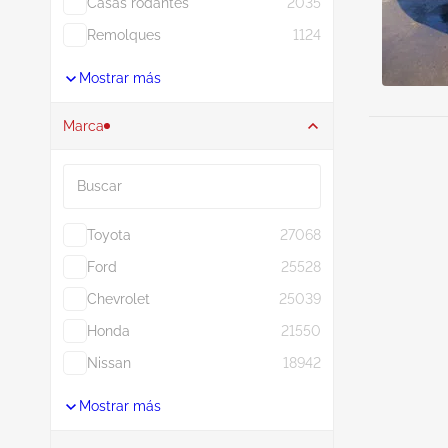
Casas rodantes
2035
Remolques
1124
Mostrar más
Marca
Buscar
Toyota
27068
Ford
25528
Chevrolet
25039
Honda
21550
Nissan
18942
Mostrar más