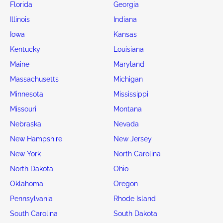
Florida
Georgia
Illinois
Indiana
Iowa
Kansas
Kentucky
Louisiana
Maine
Maryland
Massachusetts
Michigan
Minnesota
Mississippi
Missouri
Montana
Nebraska
Nevada
New Hampshire
New Jersey
New York
North Carolina
North Dakota
Ohio
Oklahoma
Oregon
Pennsylvania
Rhode Island
South Carolina
South Dakota