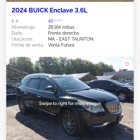
2024 BUICK Enclave 3.6L
Ít #:
45******
Kilometraje:
28,164 millas
Daño:
Frente derecho
Ubicación:
MA - EAST TAUNTON
Fecha de venta:
Venta Futura
Swipe to right for more images