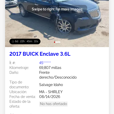
Swipe to right for more images
6d : 22h : 45m : 09s
2017 BUICK Enclave 3.6L
Ít #:
45******
Kilometraje:
69,807 millas
Daño:
Frente
derecho/Desconocido
Tipo de
Salvage Idaho
documento:
Ubicación:
MA - SHIRLEY
Fecha de venta:
08/14/2026
Estado de la
No has ofertado
oferta: