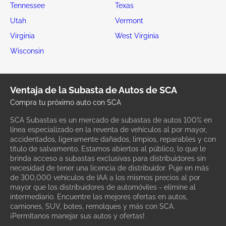
Tennessee
Texas
Utah
Vermont
Virginia
West Virginia
Wisconsin
Ventaja de la Subasta de Autos de SCA
Compra tu próximo auto con SCA
SCA Subastas es un mercado de subastas de autos 100% en
línea especializado en la reventa de vehículos al por mayor,
accidentados, ligeramente dañados, limpios, reparables y con
título de salvamento. Estamos abiertos al público, lo que le
brinda acceso a subastas exclusivas para distribuidores sin
necesidad de tener una licencia de distribuidor. Puje en más
de 300,000 vehículos de IAA a los mismos precios al por
mayor que los distribuidores de automóviles - elimine al
intermediario. Encuentre las mejores ofertas en autos,
camiones, SUV, botes, remolques y más con SCA.
¡Permítanos manejar sus autos y ofertas!