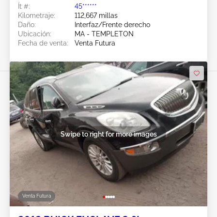
Ít #:
45******
Kilometraje:
112,667 millas
Daño:
Interfaz/Frente derecho
Ubicación:
MA - TEMPLETON
Fecha de venta:
Venta Futura
Swipe to right for more images
Venta Futura