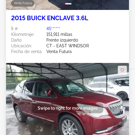
Venta Futura
2015 BUICK ENCLAVE 3.6L
Ít #:
45******
Kilometraje:
151,911 millas
Daño:
Frente izquierdo
Ubicación:
CT - EAST WINDSOR
Fecha de venta:
Venta Futura
Swipe to right for more images