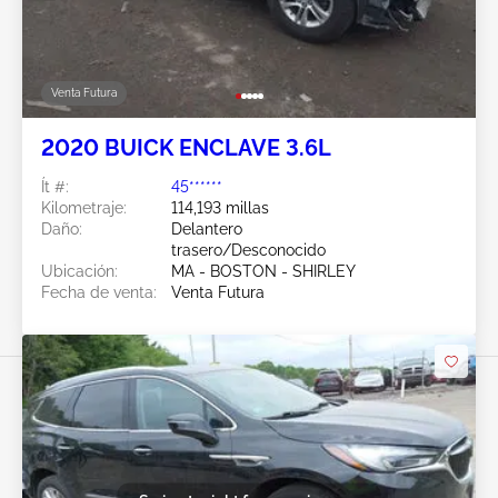
Venta Futura
2020 BUICK ENCLAVE 3.6L
Ít #:
45******
Kilometraje:
114,193 millas
Daño:
Delantero
trasero/Desconocido
Ubicación:
MA - BOSTON - SHIRLEY
Fecha de venta:
Venta Futura