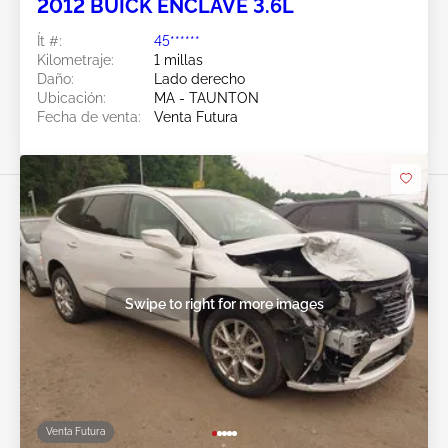
2012 BUICK ENCLAVE 3.6L
Ít #:
45******
Kilometraje:
1 millas
Daño:
Lado derecho
Ubicación:
MA - TAUNTON
Fecha de venta:
Venta Futura
Swipe to right for more images
Venta Futura