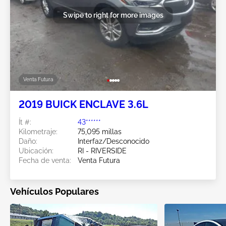
Swipe to right for more images
Venta Futura
2019 BUICK ENCLAVE 3.6L
Ít #:
43******
Kilometraje:
75,095 millas
Daño:
Interfaz/Desconocido
Ubicación:
RI - RIVERSIDE
Fecha de venta:
Venta Futura
Vehículos Populares