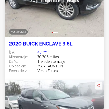
Swipe to right for more images
Venta Futura
2020 BUICK ENCLAVE 3.6L
Ít #:
45******
Kilometraje:
70,706 millas
Daño:
Tren de aterrizaje
Ubicación:
MA - TAUNTON
Fecha de venta:
Venta Futura