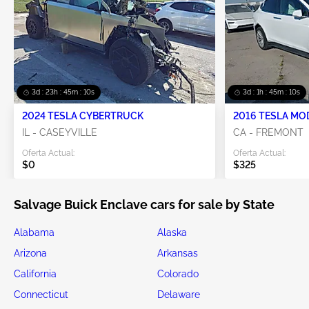
3d : 23h : 45m : 09s
3d : 1h : 45m : 09s
2024 TESLA CYBERTRUCK
2016 TESLA MO
IL - CASEYVILLE
CA - FREMONT
Oferta Actual:
Oferta Actual:
$0
$325
Salvage Buick Enclave cars for sale by State
Alabama
Alaska
Arizona
Arkansas
California
Colorado
Connecticut
Delaware