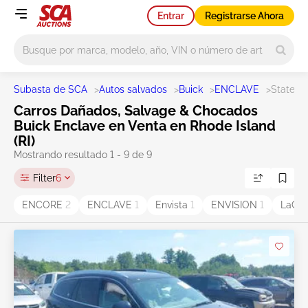
Entrar
Registrarse Ahora
Main search
Subasta de SCA
>
Autos salvados
>
Buick
>
ENCLAVE
>
State RI
Carros Dañados, Salvage & Chocados
Buick Enclave en Venta en Rhode Island
(RI)
Mostrando resultado 1 - 9 de 9
Filter
6
ENCORE
2
ENCLAVE
1
Envista
1
ENVISION
1
LaCr