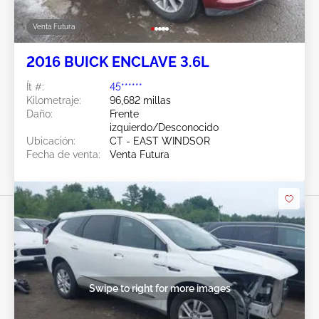
Venta Futura
2016 BUICK ENCLAVE 3.6L
Ít #:
45******
Kilometraje:
96,682 millas
Daño:
Frente
izquierdo/Desconocido
Ubicación:
CT - EAST WINDSOR
Fecha de venta:
Venta Futura
Swipe to right for more images