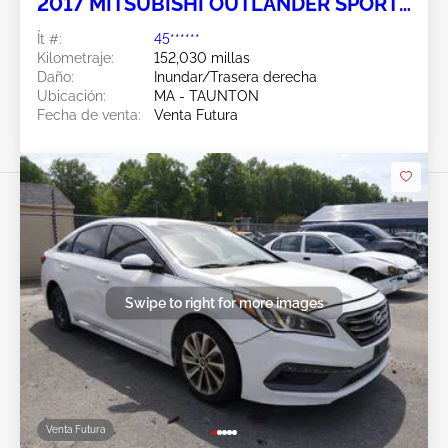
2017 MITSUBISHI OUTLANDER SPORT
2.4L
Ít #:
45******
Kilometraje:
152,030 millas
Daño:
Inundar/Trasera derecha
Ubicación:
MA - TAUNTON
Fecha de venta:
Venta Futura
Swipe to right for more images
Venta Futura