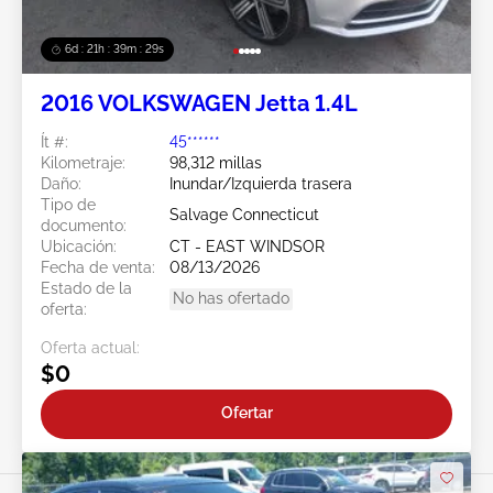
6d : 21h : 39m : 26s
2016 VOLKSWAGEN Jetta 1.4L
Ít #:
45******
Kilometraje:
98,312 millas
Daño:
Inundar/Izquierda trasera
Tipo de
Salvage Connecticut
documento:
Ubicación:
CT - EAST WINDSOR
Fecha de venta:
08/13/2026
Estado de la
No has ofertado
oferta:
Oferta actual:
$0
Ofertar