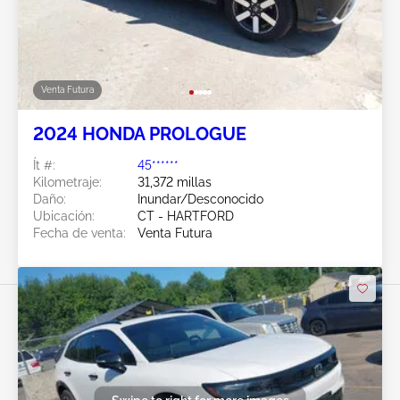
Venta Futura
2024 HONDA PROLOGUE
Ít #:
45******
Kilometraje:
31,372 millas
Daño:
Inundar/Desconocido
Ubicación:
CT - HARTFORD
Fecha de venta:
Venta Futura