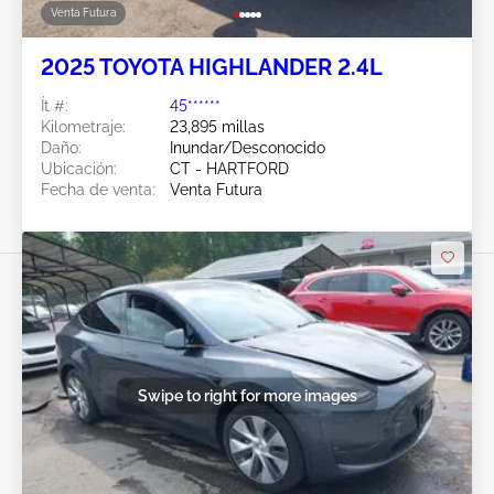
Venta Futura
2025 TOYOTA HIGHLANDER 2.4L
Ít #:
45******
Kilometraje:
23,895 millas
Daño:
Inundar/Desconocido
Ubicación:
CT - HARTFORD
Fecha de venta:
Venta Futura
Swipe to right for more images