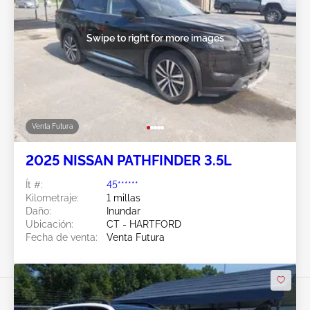
Swipe to right for more images
Venta Futura
2025 NISSAN PATHFINDER 3.5L
Ít #:
45******
Kilometraje:
1 millas
Daño:
Inundar
Ubicación:
CT - HARTFORD
Fecha de venta:
Venta Futura