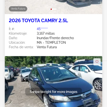
Venta Futura
2026 TOYOTA CAMRY 2.5L
Ít #:
45******
Kilometraje:
3,167 millas
Daño:
Inundar/Frente derecho
Ubicación:
MA - TEMPLETON
Fecha de venta:
Venta Futura
Swipe to right for more images