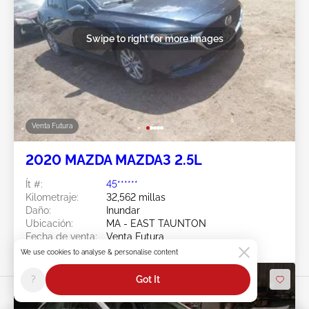
Swipe to right for more images
Venta Futura
2020 MAZDA MAZDA3 2.5L
Ít #:
45******
Kilometraje:
32,562 millas
Daño:
Inundar
Ubicación:
MA - EAST TAUNTON
Fecha de venta:
Venta Futura
We use cookies to analyse & personalise content
?
Got It