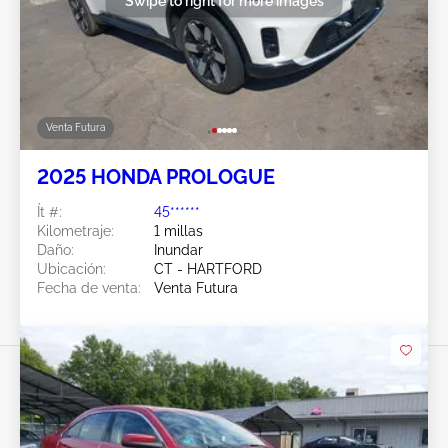
Swipe to right for more images
Venta Futura
2025 HONDA PROLOGUE
Ít #:
45******
Kilometraje:
1 millas
Daño:
Inundar
Ubicación:
CT - HARTFORD
Fecha de venta:
Venta Futura