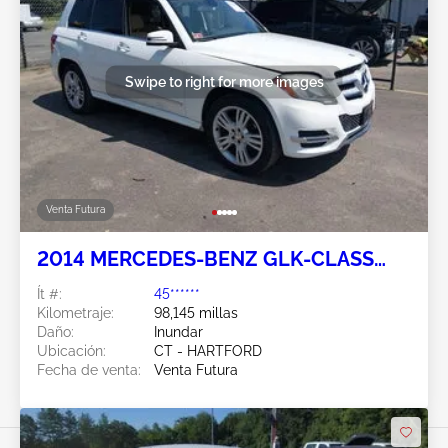
Swipe to right for more images
Venta Futura
2014 MERCEDES-BENZ GLK-CLASS
3.5L
Ít #:
45******
Kilometraje:
98,145 millas
Daño:
Inundar
Ubicación:
CT - HARTFORD
Fecha de venta:
Venta Futura