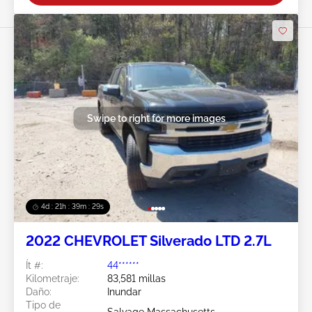
Swipe to right for more images
4d : 21h : 39m : 26s
2022 CHEVROLET Silverado LTD 2.7L
Ít #:
44******
Kilometraje:
83,581 millas
Daño:
Inundar
Tipo de
Salvage Massachusetts