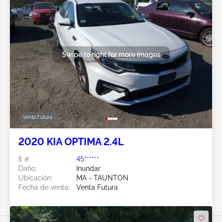
Swipe to right for more images
Venta Futura
2020 KIA OPTIMA 2.4L
Ít #:
45******
Daño:
Inundar
Ubicación:
MA - TAUNTON
Fecha de venta:
Venta Futura