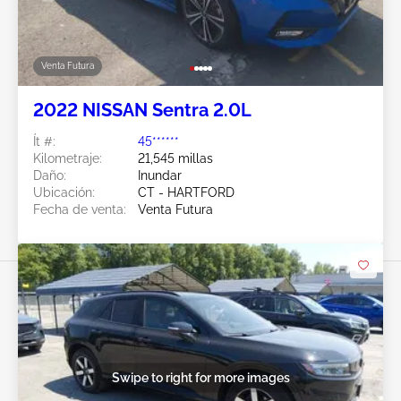
Venta Futura
2022 NISSAN Sentra 2.0L
Ít #:
45******
Kilometraje:
21,545 millas
Daño:
Inundar
Ubicación:
CT - HARTFORD
Fecha de venta:
Venta Futura
Swipe to right for more images