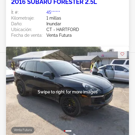
2016 SUBARU FORESTER 2.5L
Ít #:
45******
Kilometraje:
1 millas
Daño:
Inundar
Ubicación:
CT - HARTFORD
Fecha de venta:
Venta Futura
Swipe to right for more images
Venta Futura