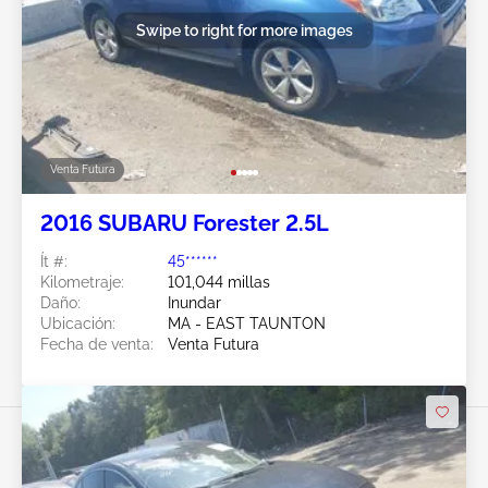
Swipe to right for more images
Venta Futura
2016 SUBARU Forester 2.5L
Ít #:
45******
Kilometraje:
101,044 millas
Daño:
Inundar
Ubicación:
MA - EAST TAUNTON
Fecha de venta:
Venta Futura