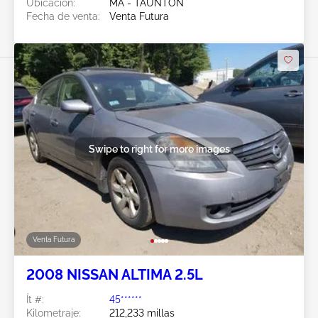
Ubicación:
MA - TAUNTON
Fecha de venta:
Venta Futura
Swipe to right for more images
Venta Futura
2008 NISSAN ALTIMA 2.5L
Ít #:
45******
Kilometraje:
212,233 millas