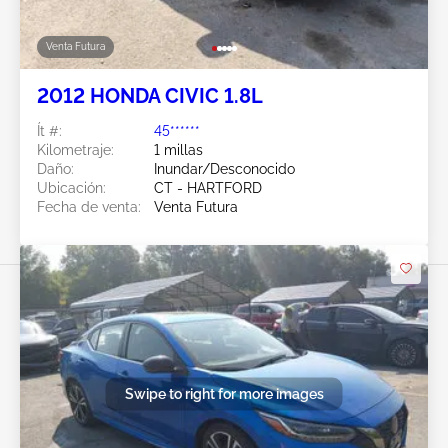
Venta Futura
2012 HONDA CIVIC 1.8L
Ít #:
45******
Kilometraje:
1 millas
Daño:
Inundar/Desconocido
Ubicación:
CT - HARTFORD
Fecha de venta:
Venta Futura
Swipe to right for more images