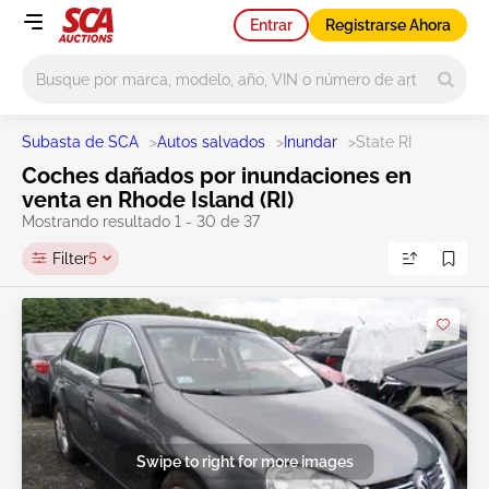
Entrar
Registrarse Ahora
Main search
Subasta de SCA
>
Autos salvados
>
Inundar
>
State RI
Coches dañados por inundaciones en
venta en Rhode Island (RI)
Mostrando resultado 1 - 30 de 37
Filter
5
Swipe to right for more images