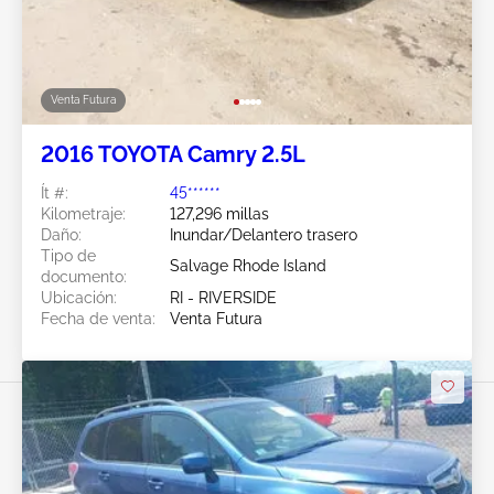
Venta Futura
2016 TOYOTA Camry 2.5L
Ít #:
45******
Kilometraje:
127,296 millas
Daño:
Inundar/Delantero trasero
Tipo de
Salvage Rhode Island
documento:
Ubicación:
RI - RIVERSIDE
Fecha de venta:
Venta Futura