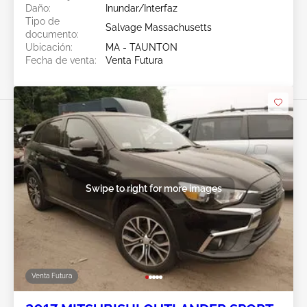
Daño:
Inundar/Interfaz
Tipo de
Salvage Massachusetts
documento:
Ubicación:
MA - TAUNTON
Fecha de venta:
Venta Futura
Swipe to right for more images
Venta Futura