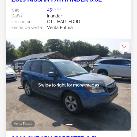
Ít #:
45******
Daño:
Inundar
Ubicación:
CT - HARTFORD
Fecha de venta:
Venta Futura
Swipe to right for more images
Venta Futura