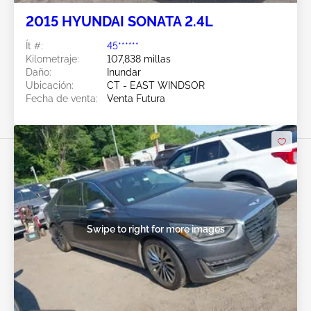
2015 HYUNDAI SONATA 2.4L
Ít #:
45******
Kilometraje:
107,838 millas
Daño:
Inundar
Ubicación:
CT - EAST WINDSOR
Fecha de venta:
Venta Futura
Swipe to right for more images