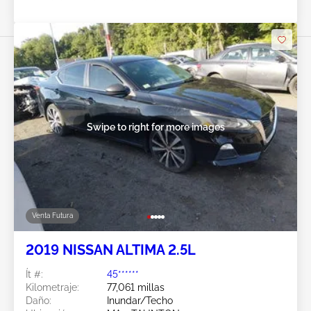
Swipe to right for more images
Venta Futura
2019 NISSAN ALTIMA 2.5L
Ít #:
45******
Kilometraje:
77,061 millas
Daño:
Inundar/Techo