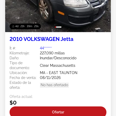
4d : 21h : 39m : 26s
2010 VOLKSWAGEN Jetta
Ít #:
44******
Kilometraje:
227,090 millas
Daño:
Inundar/Desconocido
Tipo de
Clear Massachusetts
documento:
Ubicación:
MA - EAST TAUNTON
Fecha de venta:
08/11/2026
Estado de la
No has ofertado
oferta:
Oferta actual:
$0
Ofertar