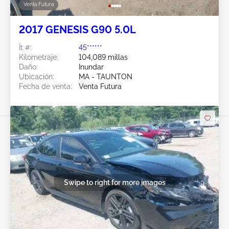
Venta Futura
2017 GENESIS G90 5.0L
Ít #:
45******
Kilometraje:
104,089 millas
Daño:
Inundar
Ubicación:
MA - TAUNTON
Fecha de venta:
Venta Futura
Swipe to right for more images