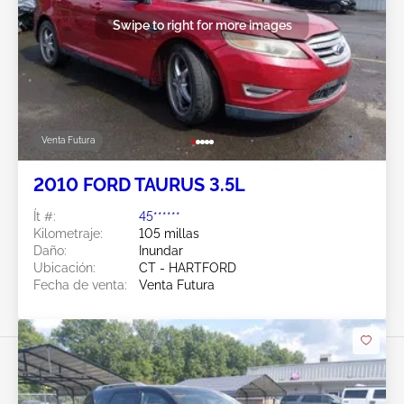
Swipe to right for more images
Venta Futura
2010 FORD TAURUS 3.5L
Ít #:
45******
Kilometraje:
105 millas
Daño:
Inundar
Ubicación:
CT - HARTFORD
Fecha de venta:
Venta Futura