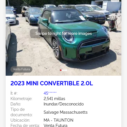
Swipe to right for more images
Venta Futura
2023 MINI CONVERTIBLE 2.0L
Ít #:
45******
Kilometraje:
2,541 millas
Daño:
Inundar/Desconocido
Tipo de
Salvage Massachusetts
documento:
Ubicación:
MA - TAUNTON
Fecha de venta:
Venta Futura