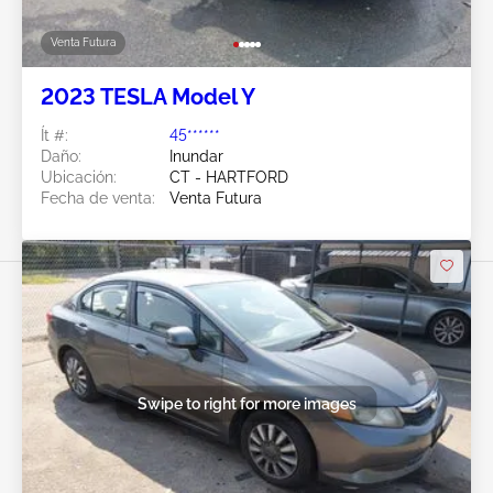
Venta Futura
2023 TESLA Model Y
Ít #:
45******
Daño:
Inundar
Ubicación:
CT - HARTFORD
Fecha de venta:
Venta Futura
Swipe to right for more images