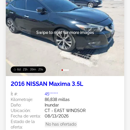
Swipe to right for more images
6d : 21h : 39m : 26s
2016 NISSAN Maxima 3.5L
Ít #:
45******
Kilometraje:
86,838 millas
Daño:
Inundar
Ubicación:
CT - EAST WINDSOR
Fecha de venta:
08/13/2026
Estado de la
No has ofertado
oferta: