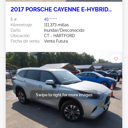
2017 PORSCHE CAYENNE E-HYBRID
3.0L
Ít #:
45******
Kilometraje:
111,373 millas
Daño:
Inundar/Desconocido
Ubicación:
CT - HARTFORD
Fecha de venta:
Venta Futura
Swipe to right for more images