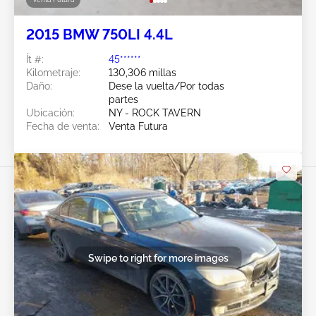
2015 BMW 750LI 4.4L
Ít #:
45******
Kilometraje:
130,306 millas
Daño:
Dese la vuelta/Por todas
partes
Ubicación:
NY - ROCK TAVERN
Fecha de venta:
Venta Futura
Swipe to right for more images