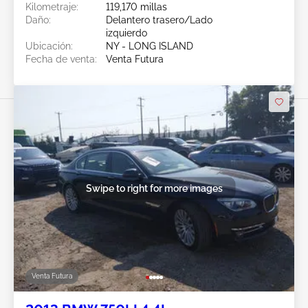
Kilometraje:
119,170 millas
Daño:
Delantero trasero/Lado
izquierdo
Ubicación:
NY - LONG ISLAND
Fecha de venta:
Venta Futura
Swipe to right for more images
Venta Futura