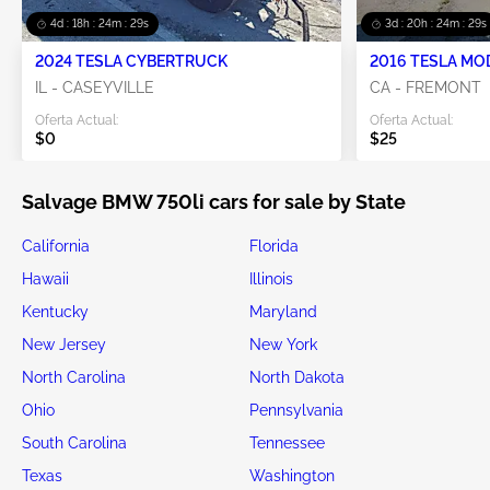
4d : 18h : 24m : 29s
3d : 20h : 24m : 29s
2024 TESLA CYBERTRUCK
2016 TESLA MO
IL - CASEYVILLE
CA - FREMONT
Oferta Actual:
Oferta Actual:
$0
$25
Salvage BMW 750li cars for sale by State
California
Florida
Hawaii
Illinois
Kentucky
Maryland
New Jersey
New York
North Carolina
North Dakota
Ohio
Pennsylvania
South Carolina
Tennessee
Texas
Washington