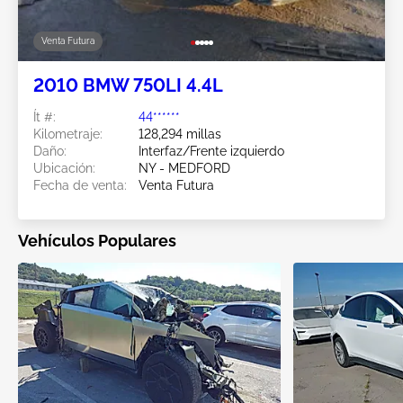
Venta Futura
2010 BMW 750LI 4.4L
Ít #:
44******
Kilometraje:
128,294 millas
Daño:
Interfaz/Frente izquierdo
Ubicación:
NY - MEDFORD
Fecha de venta:
Venta Futura
Vehículos Populares