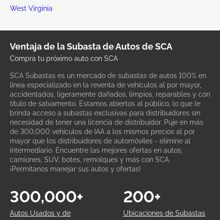
West Virginia
Ventaja de la Subasta de Autos de SCA
Compra tu próximo auto con SCA
SCA Subastas es un mercado de subastas de autos 100% en
línea especializado en la reventa de vehículos al por mayor,
accidentados, ligeramente dañados, limpios, reparables y con
título de salvamento. Estamos abiertos al público, lo que le
brinda acceso a subastas exclusivas para distribuidores sin
necesidad de tener una licencia de distribuidor. Puje en más
de 300,000 vehículos de IAA a los mismos precios al por
mayor que los distribuidores de automóviles - elimine al
intermediario. Encuentre las mejores ofertas en autos,
camiones, SUV, botes, remolques y más con SCA.
¡Permítanos manejar sus autos y ofertas!
300,000+
200+
Autos Usados y de
Ubicaciones de Subastas