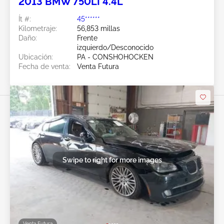
2013 BMW 750LI 4.4L
Ít #:
45******
Kilometraje:
56,853 millas
Daño:
Frente
izquierdo/Desconocido
Ubicación:
PA - CONSHOHOCKEN
Fecha de venta:
Venta Futura
Swipe to right for more images
Venta Futura