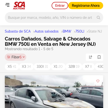
Entrar
Registrarse Ahora
Main search
Subasta de SCA
>
Autos salvados
>
BMW
>
750LI
>
State NJ
Carros Dañados, Salvage & Chocados
BMW 750li en Venta en New Jersey (NJ)
Mostrando resultado 1 - 5 de 5
Filter
6
X5
41
X3
34
330I
31
X1
20
328I
19
X7
8
430I