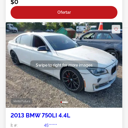
$0
Ofertar
Swipe to right for more images
Venta Futura
2013 BMW 750LI 4.4L
Ít #:
45******