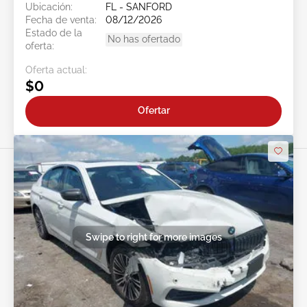
Ubicación:
FL - SANFORD
Fecha de venta:
08/12/2026
Estado de la
No has ofertado
oferta:
Oferta actual:
$0
Ofertar
Swipe to right for more images