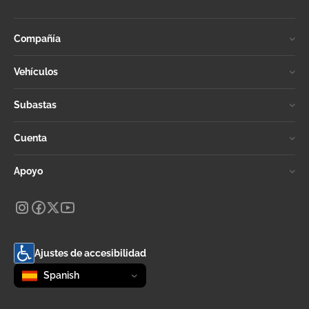
Compañía
Vehículos
Subastas
Cuenta
Apoyo
Ajustes de accesibilidad
Change language
selected
Spanish