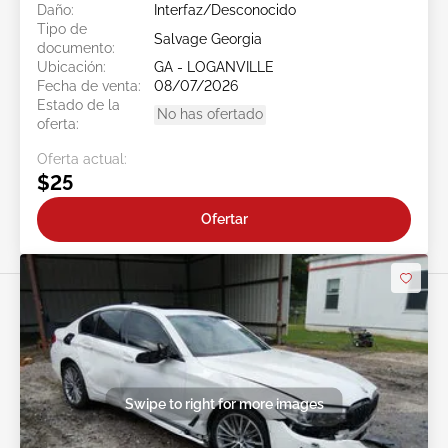
Daño:
Interfaz/Desconocido
Tipo de
Salvage Georgia
documento:
Ubicación:
GA - LOGANVILLE
Fecha de venta:
08/07/2026
Estado de la
No has ofertado
oferta:
Oferta actual:
$25
Ofertar
Swipe to right for more images