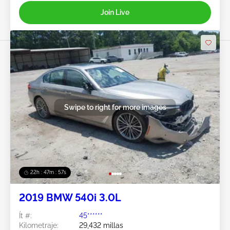
Join Live
Swipe to right for more images
22h : 47m : 56s
2019 BMW 540i 3.0L
Ít #:
45******
Kilometraje:
29,432 millas