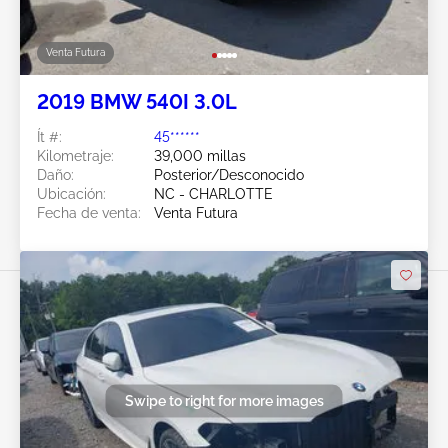
Venta Futura
2019 BMW 540I 3.0L
Ít #:
45******
Kilometraje:
39,000 millas
Daño:
Posterior/Desconocido
Ubicación:
NC - CHARLOTTE
Fecha de venta:
Venta Futura
Swipe to right for more images