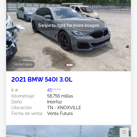
Swipe to right for more images
Venta Futura
2021 BMW 540I 3.0L
Ít #:
45******
Kilometraje:
58,756 millas
Daño:
Interfaz
Ubicación:
TN - KNOXVILLE
Fecha de venta:
Venta Futura