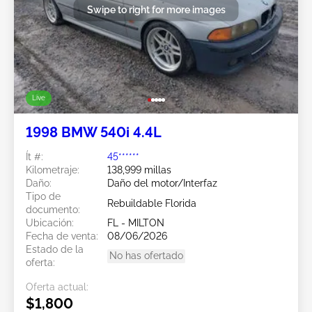
Swipe to right for more images
Live
1998 BMW 540i 4.4L
Ít #:
45******
Kilometraje:
138,999 millas
Daño:
Daño del motor/Interfaz
Tipo de
Rebuildable Florida
documento:
Ubicación:
FL - MILTON
Fecha de venta:
08/06/2026
Estado de la
No has ofertado
oferta:
Oferta actual:
$1,800