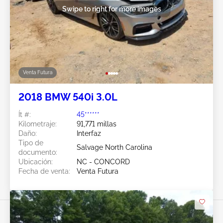
Swipe to right for more images
Venta Futura
2018 BMW 540i 3.0L
Ít #:
45******
Kilometraje:
91,771 millas
Daño:
Interfaz
Tipo de
Salvage North Carolina
documento:
Ubicación:
NC - CONCORD
Fecha de venta:
Venta Futura