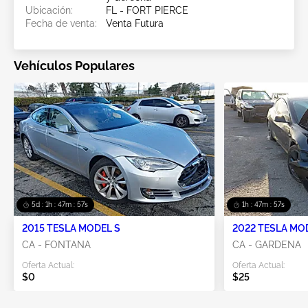
Ubicación:
FL - FORT PIERCE
Fecha de venta:
Venta Futura
Vehículos Populares
5d : 1h : 47m : 56s
1h : 47m : 56s
2015 TESLA MODEL S
2022 TESLA MO
CA - FONTANA
CA - GARDENA
Oferta Actual:
Oferta Actual:
$0
$25