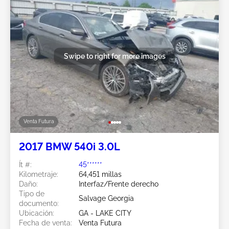
Swipe to right for more images
Venta Futura
2017 BMW 540i 3.0L
Ít #:
45******
Kilometraje:
64,451 millas
Daño:
Interfaz/Frente derecho
Tipo de
Salvage Georgia
documento:
Ubicación:
GA - LAKE CITY
Fecha de venta:
Venta Futura