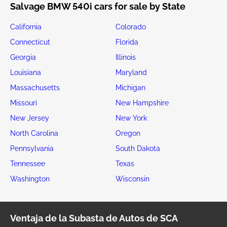
Salvage BMW 540i cars for sale by State
California
Colorado
Connecticut
Florida
Georgia
Illinois
Louisiana
Maryland
Massachusetts
Michigan
Missouri
New Hampshire
New Jersey
New York
North Carolina
Oregon
Pennsylvania
South Dakota
Tennessee
Texas
Washington
Wisconsin
Ventaja de la Subasta de Autos de SCA