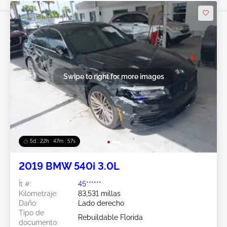
Swipe to right for more images
5d : 22h : 47m : 56s
2019 BMW 540i 3.0L
Ít #:
45******
Kilometraje:
83,531 millas
Daño:
Lado derecho
Tipo de
Rebuildable Florida
documento: