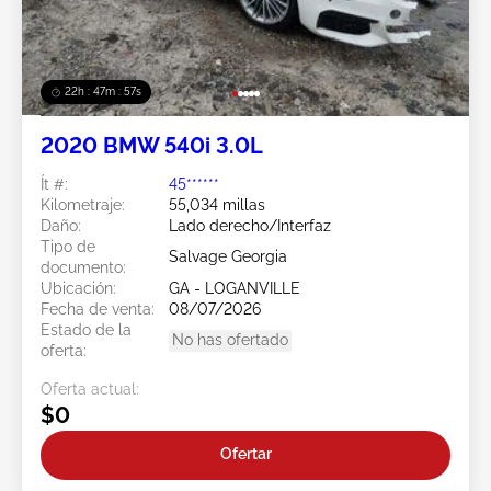
22h : 47m : 56s
2020 BMW 540i 3.0L
Ít #:
45******
Kilometraje:
55,034 millas
Daño:
Lado derecho/Interfaz
Tipo de
Salvage Georgia
documento:
Ubicación:
GA - LOGANVILLE
Fecha de venta:
08/07/2026
Estado de la
No has ofertado
oferta:
Oferta actual:
$0
Ofertar