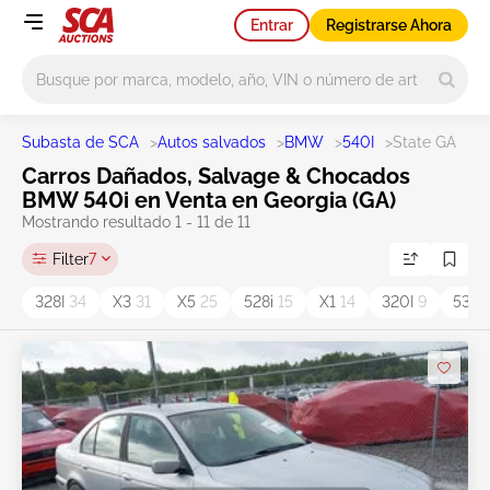
Entrar
Registrarse Ahora
Main search
Subasta de SCA
>
Autos salvados
>
BMW
>
540I
>
State GA
Carros Dañados, Salvage & Chocados
BMW 540i en Venta en Georgia (GA)
Mostrando resultado 1 - 11 de 11
Filter
7
328I
34
X3
31
X5
25
528i
15
X1
14
320I
9
530I