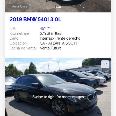
Venta Futura
2019 BMW 540I 3.0L
Ít #:
45******
Kilometraje:
57,918 millas
Daño:
Interfaz/Frente derecho
Ubicación:
GA - ATLANTA SOUTH
Fecha de venta:
Venta Futura
Swipe to right for more images