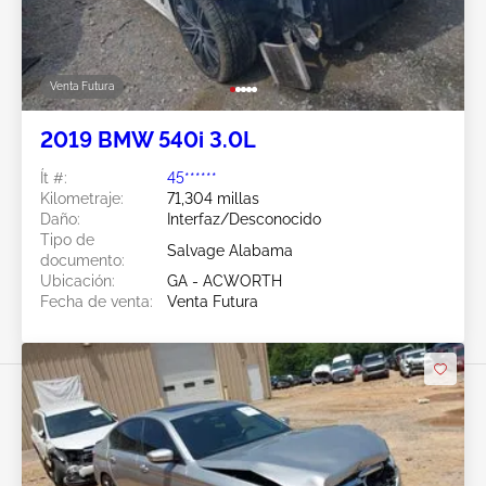
Venta Futura
2019 BMW 540i 3.0L
Ít #:
45******
Kilometraje:
71,304 millas
Daño:
Interfaz/Desconocido
Tipo de
Salvage Alabama
documento:
Ubicación:
GA - ACWORTH
Fecha de venta:
Venta Futura