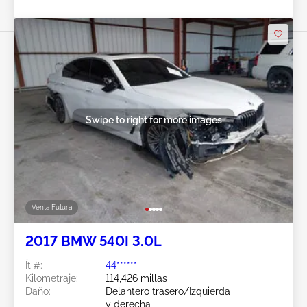
Swipe to right for more images
Venta Futura
2017 BMW 540I 3.0L
Ít #:
44******
Kilometraje:
114,426 millas
Daño:
Delantero trasero/Izquierda
y derecha