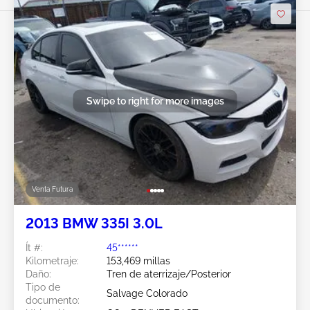
Swipe to right for more images
Venta Futura
2013 BMW 335I 3.0L
Ít #:
45******
Kilometraje:
153,469 millas
Daño:
Tren de aterrizaje/Posterior
Tipo de
Salvage Colorado
documento: