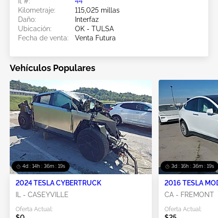
Ít #:
44******
Kilometraje:
115,025 millas
Daño:
Interfaz
Ubicación:
OK - TULSA
Fecha de venta:
Venta Futura
Vehículos Populares
4d : 14h : 36m : 18s
3d : 16h : 36m : 18s
2024 TESLA CYBERTRUCK
2016 TESLA MO
IL - CASEYVILLE
CA - FREMONT
Oferta Actual:
Oferta Actual:
$0
$25