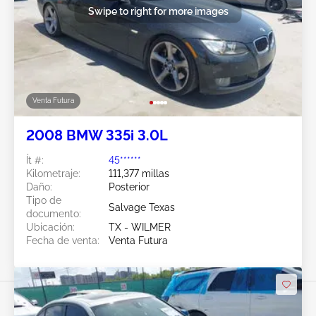
Swipe to right for more images
Venta Futura
2008 BMW 335i 3.0L
Ít #:
45******
Kilometraje:
111,377 millas
Daño:
Posterior
Tipo de
Salvage Texas
documento:
Ubicación:
TX - WILMER
Fecha de venta:
Venta Futura