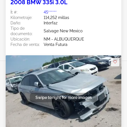
2008 BMW 335i 3.0L
Ít #:
45******
Kilometraje:
114,252 millas
Daño:
Interfaz
Tipo de
Salvage New Mexico
documento:
Ubicación:
NM - ALBUQUERQUE
Fecha de venta:
Venta Futura
Swipe to right for more images