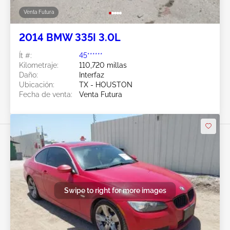
Venta Futura
2014 BMW 335I 3.0L
Ít #:
45******
Kilometraje:
110,720 millas
Daño:
Interfaz
Ubicación:
TX - HOUSTON
Fecha de venta:
Venta Futura
Swipe to right for more images