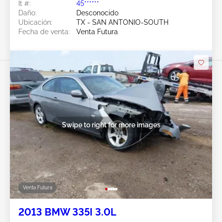
Ít #:
45******
Daño:
Desconocido
Ubicación:
TX - SAN ANTONIO-SOUTH
Fecha de venta:
Venta Futura
Swipe to right for more images
Venta Futura
2013 BMW 335I 3.0L