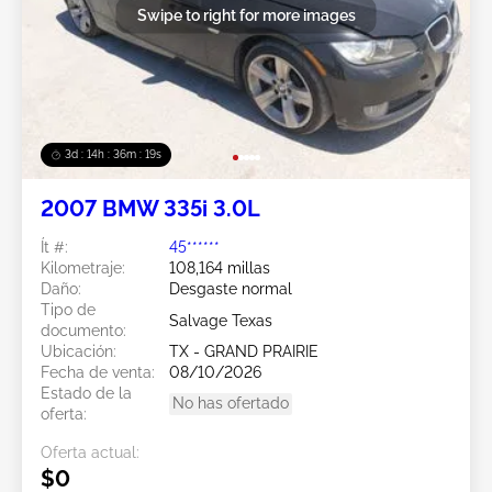
Swipe to right for more images
3d : 14h : 36m : 18s
2007 BMW 335i 3.0L
Ít #:
45******
Kilometraje:
108,164 millas
Daño:
Desgaste normal
Tipo de
Salvage Texas
documento:
Ubicación:
TX - GRAND PRAIRIE
Fecha de venta:
08/10/2026
Estado de la
No has ofertado
oferta:
Oferta actual:
$0