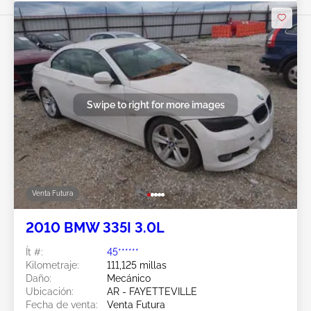
Swipe to right for more images
Venta Futura
2010 BMW 335I 3.0L
Ít #:
45******
Kilometraje:
111,125 millas
Daño:
Mecánico
Ubicación:
AR - FAYETTEVILLE
Fecha de venta:
Venta Futura