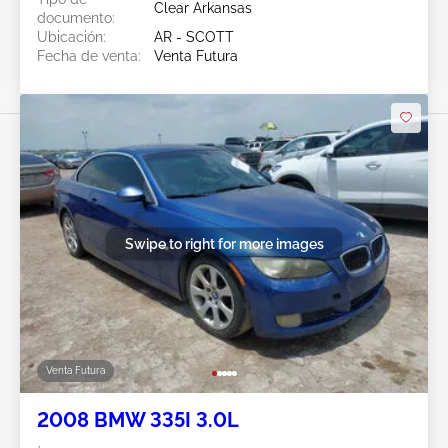
Clear Arkansas
documento:
Ubicación:
AR - SCOTT
Fecha de venta:
Venta Futura
Swipe to right for more images
Venta Futura
2008 BMW 335I 3.0L