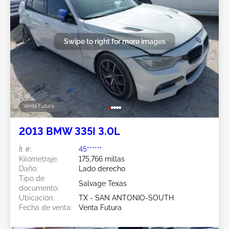
Swipe to right for more images
Venta Futura
2013 BMW 335I 3.0L
Ít #:
45******
Kilometraje:
175,766 millas
Daño:
Lado derecho
Tipo de
Salvage Texas
documento:
Ubicación:
TX - SAN ANTONIO-SOUTH
Fecha de venta:
Venta Futura