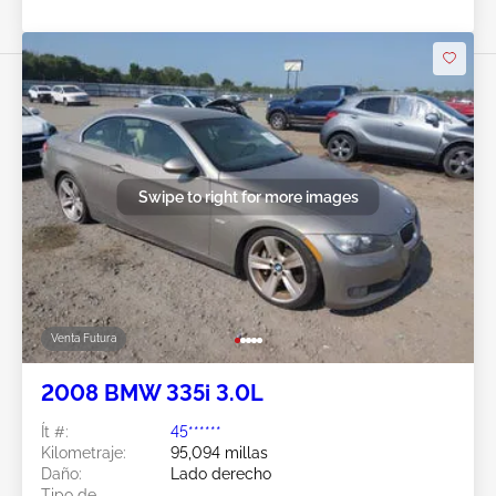
Swipe to right for more images
Venta Futura
2008 BMW 335i 3.0L
Ít #:
45******
Kilometraje:
95,094 millas
Daño:
Lado derecho
Tipo de