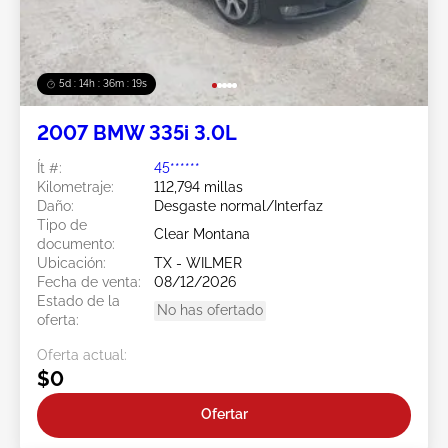
5d : 14h : 36m : 18s
2007 BMW 335i 3.0L
Ít #:
45******
Kilometraje:
112,794 millas
Daño:
Desgaste normal/Interfaz
Tipo de
Clear Montana
documento:
Ubicación:
TX - WILMER
Fecha de venta:
08/12/2026
Estado de la
No has ofertado
oferta:
Oferta actual:
$0
Ofertar