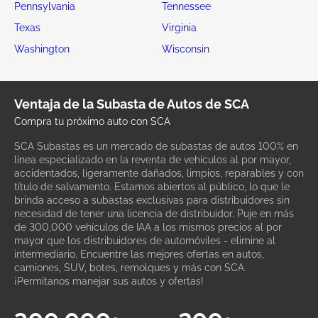
Pennsylvania
Tennessee
Texas
Virginia
Washington
Wisconsin
Ventaja de la Subasta de Autos de SCA
Compra tu próximo auto con SCA
SCA Subastas es un mercado de subastas de autos 100% en
línea especializado en la reventa de vehículos al por mayor,
accidentados, ligeramente dañados, limpios, reparables y con
título de salvamento. Estamos abiertos al público, lo que le
brinda acceso a subastas exclusivas para distribuidores sin
necesidad de tener una licencia de distribuidor. Puje en más
de 300,000 vehículos de IAA a los mismos precios al por
mayor que los distribuidores de automóviles - elimine al
intermediario. Encuentre las mejores ofertas en autos,
camiones, SUV, botes, remolques y más con SCA.
¡Permítanos manejar sus autos y ofertas!