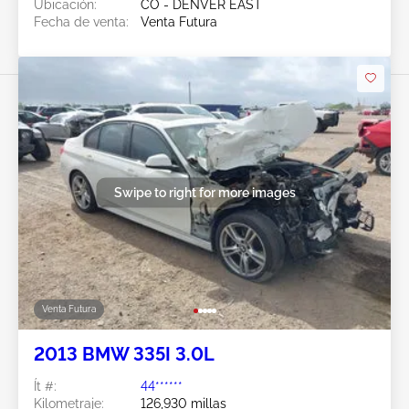
Ubicación:
CO - DENVER EAST
Fecha de venta:
Venta Futura
Swipe to right for more images
Venta Futura
2013 BMW 335I 3.0L
Ít #:
44******
Kilometraje:
126,930 millas