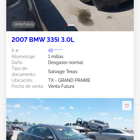
Venta Futura
2007 BMW 335I 3.0L
Ít #:
45******
Kilometraje:
1 millas
Daño:
Desgaste normal
Tipo de
Salvage Texas
documento:
Ubicación:
TX - GRAND PRAIRIE
Fecha de venta:
Venta Futura