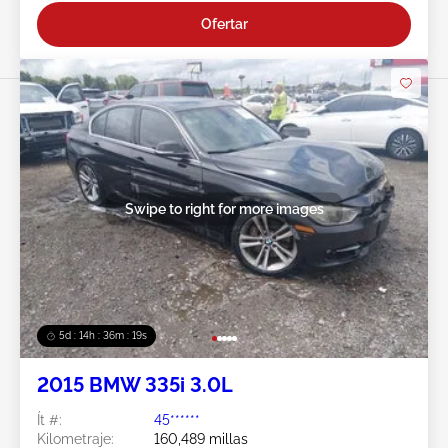
Ofertar
Swipe to right for more images
5d : 14h : 36m : 18s
2015 BMW 335i 3.0L
Ít #:
45******
Kilometraje:
160,489 millas