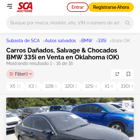
Entrar
Registrarse Ahora
Main search
Subasta de SCA
>
Autos salvados
>
BMW
>
335I
>
State OK
Carros Dañados, Salvage & Chocados
BMW 335i en Venta en Oklahoma (OK)
Mostrando resultado 1 - 16 de 16
Filter
9
X5
15
X3
6
328I
6
320I
5
325i
4
X1
4
330I
4