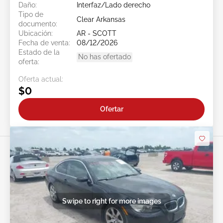
Daño:
Interfaz/Lado derecho
Tipo de
Clear Arkansas
documento:
Ubicación:
AR - SCOTT
Fecha de venta:
08/12/2026
Estado de la
No has ofertado
oferta:
Oferta actual:
$0
Ofertar
Swipe to right for more images