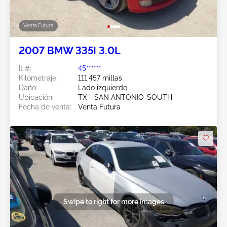
Venta Futura
2007 BMW 335I 3.0L
Ít #:
45******
Kilometraje:
111,457 millas
Daño:
Lado izquierdo
Ubicación:
TX - SAN ANTONIO-SOUTH
Fecha de venta:
Venta Futura
Swipe to right for more images