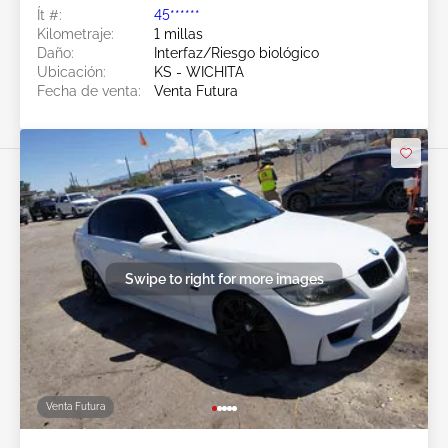
Ít #:
45******
Kilometraje:
1 millas
Daño:
Interfaz/Riesgo biológico
Ubicación:
KS - WICHITA
Fecha de venta:
Venta Futura
Swipe to right for more images
Venta Futura