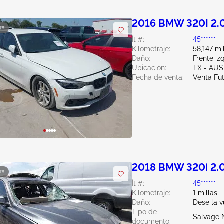
2016 BMW 320I 2.
ra
Ít #:
45******
Kilometraje:
58,147 mi
Daño:
Frente iz
Ubicación:
TX - AUS
Fecha de venta:
Venta Fu
2018 BMW 320i 2.
ra
Ít #:
45******
Kilometraje:
1 millas
Daño:
Dese la v
Tipo de
Salvage 
documento: