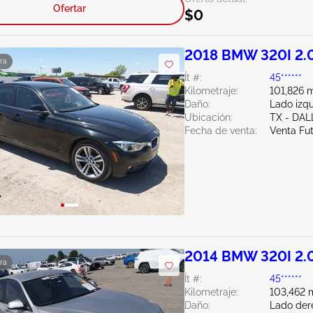
Ofertar
$0
2018 BMW 320I 2.
ra
Ít #:
45******
Kilometraje:
101,826 m
Daño:
Lado izqu
Ubicación:
TX - DAL
Fecha de venta:
Venta Fu
2014 BMW 320I 2.
ra
Ít #:
45******
Kilometraje:
103,462 m
Daño:
Lado der