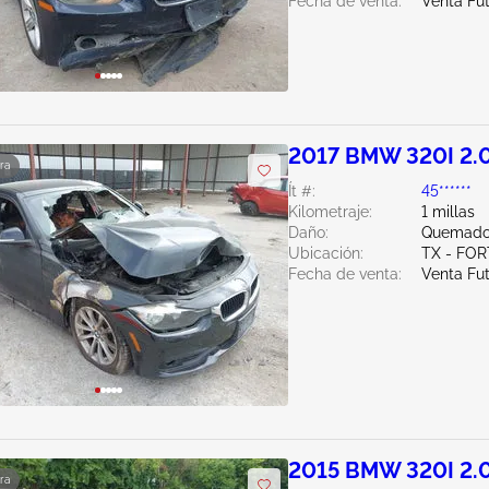
Fecha de venta:
Venta Fu
2017 BMW 320I 2.
ra
Ít #:
45******
Kilometraje:
1 millas
Daño:
Quemado 
Ubicación:
TX - FO
Fecha de venta:
Venta Fu
2015 BMW 320I 2.
ra