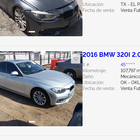
Ubicación:
TX - EL 
Fecha de venta:
Venta Fu
2016 BMW 320I 2.
ra
Ít #:
45******
Kilometraje:
107,797 m
Daño:
Mecánic
Ubicación:
OK - OK
Fecha de venta:
Venta Fu