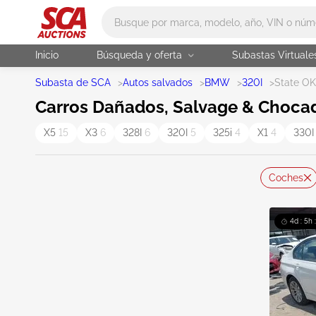
Main search
Inicio
Búsqueda y oferta
Subastas Virtuale
Subasta de SCA
>
Autos salvados
>
BMW
>
320I
>
State OK
Carros Dañados, Salvage & Choca
X5
15
X3
6
328I
6
320I
5
325i
4
X1
4
330
Coches
4d : 5h 