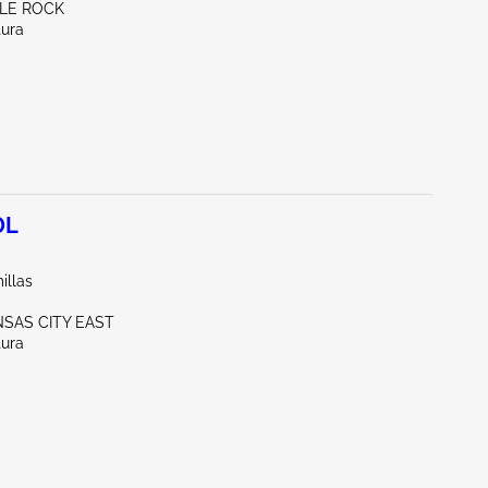
TLE ROCK
tura
0L
illas
NSAS CITY EAST
tura