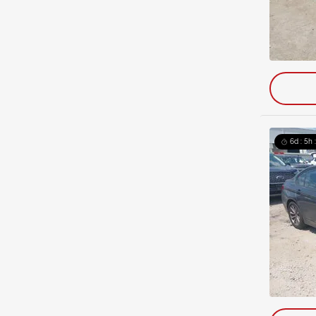
6d : 5h 