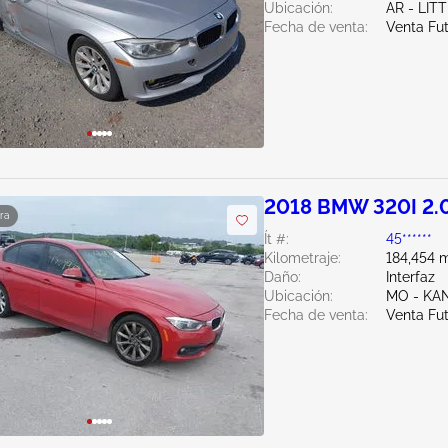
Ubicación:
AR - LIT
Fecha de venta:
Venta Fu
2018 BMW 320I 2.
ra
Ít #:
45******
Kilometraje:
184,454 m
Daño:
Interfaz
Ubicación:
MO - KA
Fecha de venta:
Venta Fu