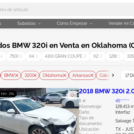
s
Subastas
Cómo Empezar
Vender mi C
dos BMW 320i en Venta en Oklahoma (
I
4
750I
3
X4
3
430I GRAN COUPE
2
X2
2
128I
1
335
BMW
320I
Oklahoma
Arkansas
Colorado
Ka
Dí
2018 BMW 320i 2.
: 51m : 27s
Ít #:
45******
Kilometraje:
128,413 m
Daño:
Interfaz
Tipo de
Salvage 
documento:
Ubicación:
TX - JUS