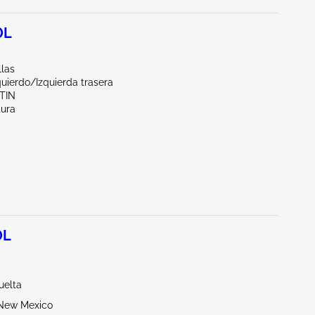
0L
llas
quierdo/Izquierda trasera
TIN
tura
0L
uelta
New Mexico