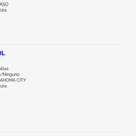
PASO
tura
0L
illas
o/Ninguno
LAHOMA CITY
tura