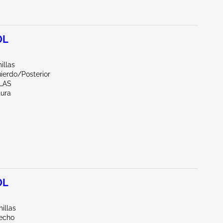
0L
illas
ierdo/Posterior
LAS
tura
0L
illas
echo