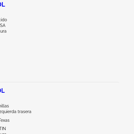
0L
ido
LSA
tura
0L
illas
Izquierda trasera
Texas
TIN