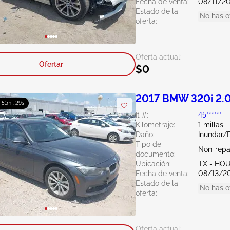
Fecha de venta:
08/11/2
Estado de la
No has o
oferta:
Oferta actual:
Ofertar
$0
2017 BMW 320i 2.
: 51m : 27s
Ít #:
45******
Kilometraje:
1 millas
Daño:
Inundar/
Tipo de
Non-repa
documento:
Ubicación:
TX - HO
Fecha de venta:
08/13/2
Estado de la
No has o
oferta:
Oferta actual: