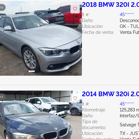
2018 BMW 320I 2.
ra
Ít #:
45******
Daño:
Desconoc
Ubicación:
OK - TU
Fecha de venta:
Venta Fu
2014 BMW 320i 2.
ra
Ít #:
45******
Kilometraje:
125,283 m
Daño:
Interfaz/
Tipo de
Salvage 
documento:
Ubicación:
TX - JUS