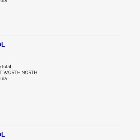
tura
0L
total
RT WORTH NORTH
tura
0L