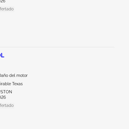
026
fertado
0L
Daño del motor
irable Texas
USTON
026
fertado