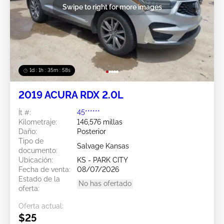
Swipe to right for more images
1d : 1h : 35m : 55s
2019 ACURA RDX 2.0L
Ít #:
45******
Kilometraje:
146,576 millas
Daño:
Posterior
Tipo de
Salvage Kansas
documento:
Ubicación:
KS - PARK CITY
Fecha de venta:
08/07/2026
Estado de la
No has ofertado
oferta:
Oferta actual:
$25