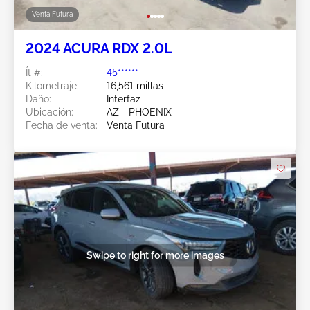
Venta Futura
2024 ACURA RDX 2.0L
Ít #:
45******
Kilometraje:
16,561 millas
Daño:
Interfaz
Ubicación:
AZ - PHOENIX
Fecha de venta:
Venta Futura
Swipe to right for more images