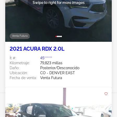
Swipe to right for more images
Venta Futura
2021 ACURA RDX 2.0L
Ít #:
45******
Kilometraje:
79,823 millas
Daño:
Posterior/Desconocido
Ubicación:
CO - DENVER EAST
Fecha de venta:
Venta Futura