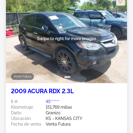
Swipe to right for more images
Venta Futura
2009 ACURA RDX 2.3L
Ít #:
45******
Kilometraje:
151,769 millas
Daño:
Granizo
Ubicación:
KS - KANSAS CITY
Fecha de venta:
Venta Futura