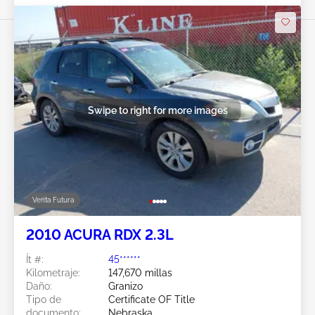
Swipe to right for more images
Venta Futura
2010 ACURA RDX 2.3L
Ít #:
45******
Kilometraje:
147,670 millas
Daño:
Granizo
Tipo de
Certificate OF Title
documento:
Nebraska