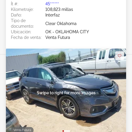
Ít #:
45******
Kilometraje:
108,823 millas
Daño:
Interfaz
Tipo de
Clear Oklahoma
documento:
Ubicación:
OK - OKLAHOMA CITY
Fecha de venta:
Venta Futura
Swipe to right for more images
Venta Futura