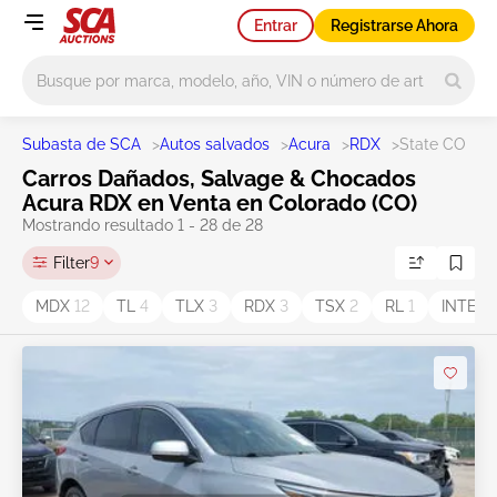
Entrar
Registrarse Ahora
Main search
Subasta de SCA
>
Autos salvados
>
Acura
>
RDX
>
State CO
Carros Dañados, Salvage & Chocados
Acura RDX en Venta en Colorado (CO)
Mostrando resultado 1 - 28 de 28
Filter
9
MDX
12
TL
4
TLX
3
RDX
3
TSX
2
RL
1
INTEG