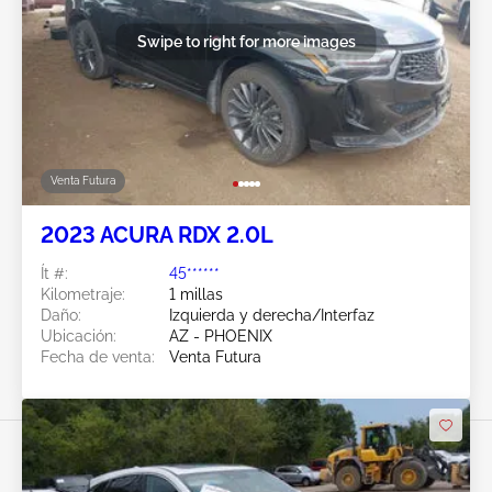
Swipe to right for more images
Venta Futura
2023 ACURA RDX 2.0L
Ít #:
45******
Kilometraje:
1 millas
Daño:
Izquierda y derecha/Interfaz
Ubicación:
AZ - PHOENIX
Fecha de venta:
Venta Futura