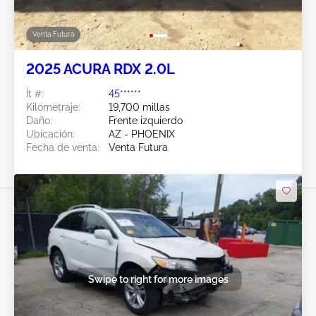
Venta Futura
2025 ACURA RDX 2.0L
Ít #:
45******
Kilometraje:
19,700 millas
Daño:
Frente izquierdo
Ubicación:
AZ - PHOENIX
Fecha de venta:
Venta Futura
Swipe to right for more images