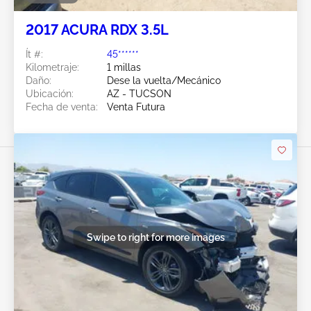
2017 ACURA RDX 3.5L
Ít #:
45******
Kilometraje:
1 millas
Daño:
Dese la vuelta/Mecánico
Ubicación:
AZ - TUCSON
Fecha de venta:
Venta Futura
Swipe to right for more images