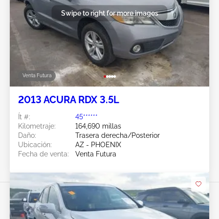
Swipe to right for more images
Venta Futura
2013 ACURA RDX 3.5L
Ít #:
45******
Kilometraje:
164,690 millas
Daño:
Trasera derecha/Posterior
Ubicación:
AZ - PHOENIX
Fecha de venta:
Venta Futura