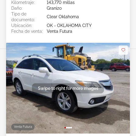
Kilometraje:
143,770 millas
Daño:
Granizo
Tipo de
Clear Oklahoma
documento:
Ubicación:
OK - OKLAHOMA CITY
Fecha de venta:
Venta Futura
Swipe to right for more images
Venta Futura