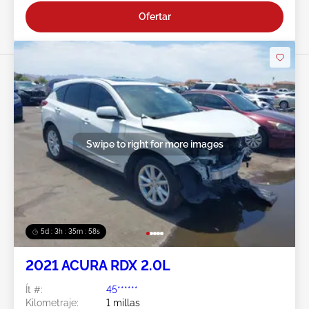
Ofertar
Swipe to right for more images
5d : 3h : 35m : 55s
2021 ACURA RDX 2.0L
Ít #:
45******
Kilometraje:
1 millas