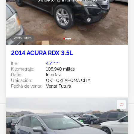
Venta Futura
2014 ACURA RDX 3.5L
Ít #:
45******
Kilometraje:
105,940 millas
Daño:
Interfaz
Ubicación:
OK - OKLAHOMA CITY
Fecha de venta:
Venta Futura