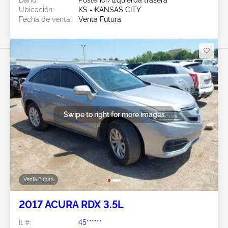
Ubicación:
KS - KANSAS CITY
Fecha de venta:
Venta Futura
Swipe to right for more images
Venta Futura
2017 ACURA RDX 3.5L
Ít #:
45******