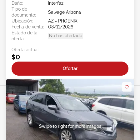
Daño:
Interfaz
Tipo de
Salvage Arizona
documento:
Ubicación:
AZ - PHOENIX
Fecha de venta:
08/11/2026
Estado de la
No has ofertado
oferta:
Oferta actual:
$0
Ofertar
Swipe to right for more images