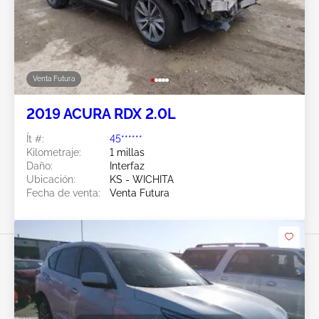
Venta Futura
2019 ACURA RDX 2.0L
Ít #:
45******
Kilometraje:
1 millas
Daño:
Interfaz
Ubicación:
KS - WICHITA
Fecha de venta:
Venta Futura