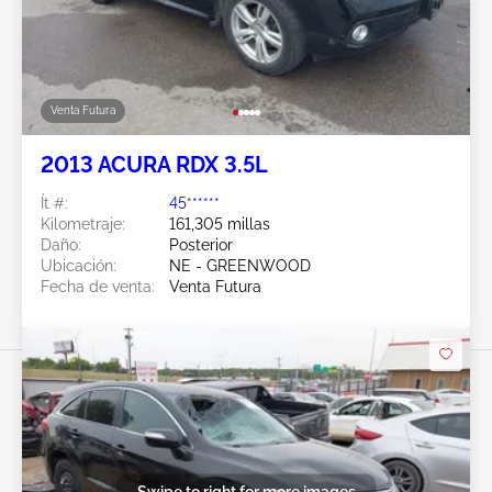
Venta Futura
2013 ACURA RDX 3.5L
Ít #:
45******
Kilometraje:
161,305 millas
Daño:
Posterior
Ubicación:
NE - GREENWOOD
Fecha de venta:
Venta Futura
Swipe to right for more images