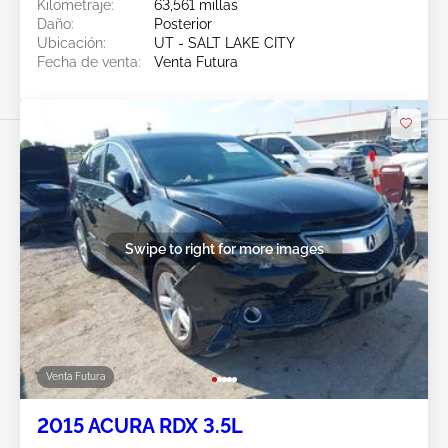
Kilometraje:
63,561 millas
Daño:
Posterior
Ubicación:
UT - SALT LAKE CITY
Fecha de venta:
Venta Futura
Swipe to right for more images
Venta Futura
2015 ACURA RDX 3.5L