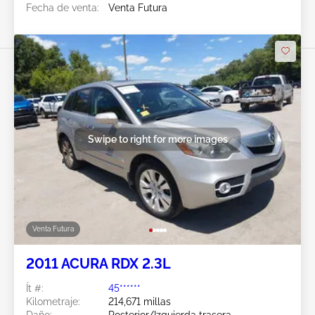
Fecha de venta:
Venta Futura
Swipe to right for more images
Venta Futura
2011 ACURA RDX 2.3L
Ít #:
45******
Kilometraje:
214,671 millas
Daño:
Posterior/Izquierda trasera