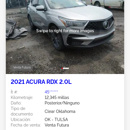
Swipe to right for more images
Venta Futura
2021 ACURA RDX 2.0L
Ít #:
45******
Kilometraje:
12,345 millas
Daño:
Posterior/Ninguno
Tipo de
Clear Oklahoma
documento:
Ubicación:
OK - TULSA
Fecha de venta:
Venta Futura