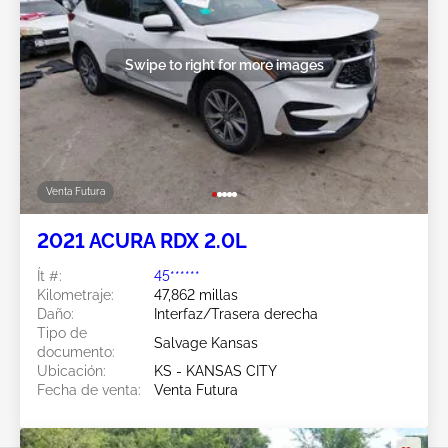
Swipe to right for more images
Venta Futura
2021 ACURA RDX 2.0L
Ít #:
45******
Kilometraje:
47,862 millas
Daño:
Interfaz/Trasera derecha
Tipo de
Salvage Kansas
documento:
Ubicación:
KS - KANSAS CITY
Fecha de venta:
Venta Futura