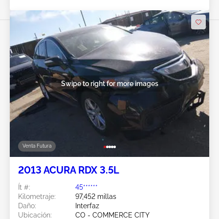
Swipe to right for more images
Venta Futura
2013 ACURA RDX 3.5L
Ít #:
45******
Kilometraje:
97,452 millas
Daño:
Interfaz
Ubicación:
CO - COMMERCE CITY