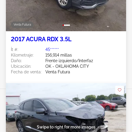
Venta Futura
2017 ACURA RDX 3.5L
Ít #:
45******
Kilometraje:
156,914 millas
Daño:
Frente izquierdo/Interfaz
Ubicación:
OK - OKLAHOMA CITY
Fecha de venta:
Venta Futura
Swipe to right for more images