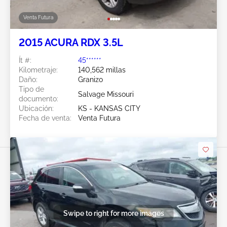
Venta Futura
2015 ACURA RDX 3.5L
Ít #:
45******
Kilometraje:
140,562 millas
Daño:
Granizo
Tipo de
Salvage Missouri
documento:
Ubicación:
KS - KANSAS CITY
Fecha de venta:
Venta Futura
Swipe to right for more images