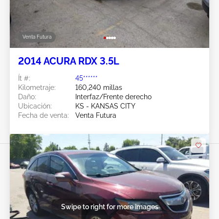
Venta Futura
2014 ACURA RDX 3.5L
Ít #:
45******
Kilometraje:
160,240 millas
Daño:
Interfaz/Frente derecho
Ubicación:
KS - KANSAS CITY
Fecha de venta:
Venta Futura
Swipe to right for more images