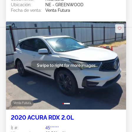
Ubicación:
NE - GREENWOOD
Fecha de venta:
Venta Futura
Swipe to right for more images
Venta Futura
2020 ACURA RDX 2.0L
Ít #:
45******