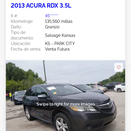
2013 ACURA RDX 3.5L
Ít #:
45******
Kilometraje:
135,560 millas
Daño:
Granizo
Tipo de
Salvage Kansas
documento:
Ubicación:
KS - PARK CITY
Fecha de venta:
Venta Futura
Swipe to right for more images