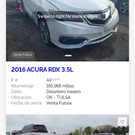
Swipe to right for more images
Venta Futura
2016 ACURA RDX 3.5L
Ít #:
44******
Kilometraje:
165,968 millas
Daño:
Delantero trasero
Ubicación:
OK - TULSA
Fecha de venta:
Venta Futura