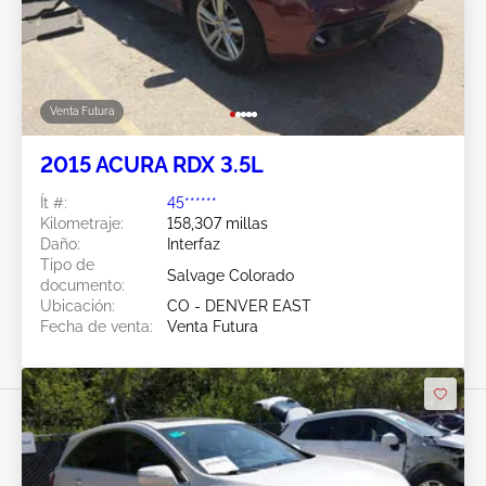
Venta Futura
2015 ACURA RDX 3.5L
Ít #:
45******
Kilometraje:
158,307 millas
Daño:
Interfaz
Tipo de
Salvage Colorado
documento:
Ubicación:
CO - DENVER EAST
Fecha de venta:
Venta Futura