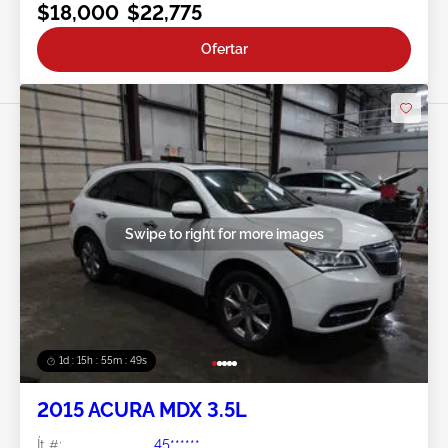
$18,000
$22,775
Ofertar
Swipe to right for more images
1d : 15h : 55m : 46s
2015 ACURA MDX 3.5L
Ít #:
45******