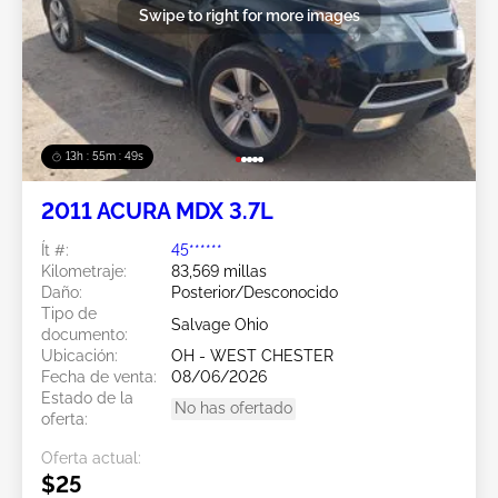
Swipe to right for more images
13h : 55m : 46s
2011 ACURA MDX 3.7L
Ít #:
45******
Kilometraje:
83,569 millas
Daño:
Posterior/Desconocido
Tipo de
Salvage Ohio
documento:
Ubicación:
OH - WEST CHESTER
Fecha de venta:
08/06/2026
Estado de la
No has ofertado
oferta:
Oferta actual:
$25