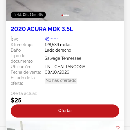
4d : 13h : 55m : 46s
2020 ACURA MDX 3.5L
Ít #:
45******
Kilometraje:
128,539 millas
Daño:
Lado derecho
Tipo de
Salvage Tennessee
documento:
Ubicación:
TN - CHATTANOOGA
Fecha de venta:
08/10/2026
Estado de la
No has ofertado
oferta:
Oferta actual:
$25
Ofertar