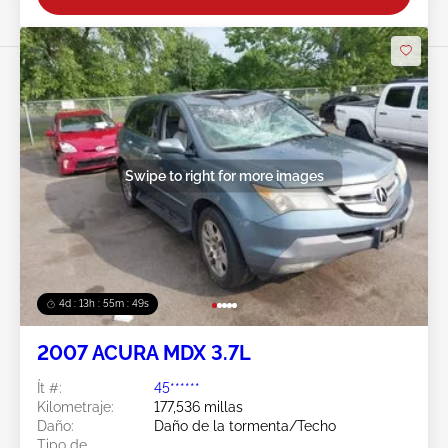
Swipe to right for more images
4d : 13h : 55m : 46s
2007 ACURA MDX 3.7L
Ít #:
45******
Kilometraje:
177,536 millas
Daño:
Daño de la tormenta/Techo
Tipo de