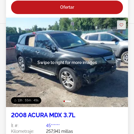
Ofertar
Swipe to right for more images
13h : 55m : 46s
2008 ACURA MDX 3.7L
Ít #:
45******
Kilometraje:
257,941 millas