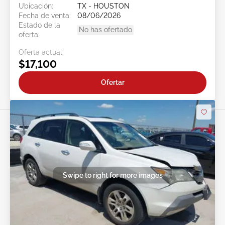
Ubicación:
TX - HOUSTON
Fecha de venta:
08/06/2026
Estado de la
No has ofertado
oferta:
Oferta actual:
$17,100
Ofertar
Swipe to right for more images