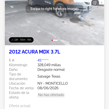
Swipe to right for more images
13h : 55m : 46s
2012 ACURA MDX 3.7L
Ít #:
45******
Kilometraje:
328,049 millas
Daño:
Desgaste normal
Tipo de
Salvage Texas
documento:
Ubicación:
NY - MONTICELLO
Fecha de venta:
08/06/2026
Estado de la
No has ofertado
oferta:
Oferta actual: