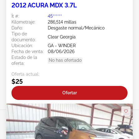
2012 ACURA MDX 3.7L
Ít #:
45******
Kilometraje:
286,514 millas
Daño:
Desgaste normal/Mecánico
Tipo de
Clear Georgia
documento:
Ubicación:
GA - WINDER
Fecha de venta:
08/06/2026
Estado de la
No has ofertado
oferta:
Oferta actual:
$25
Ofertar