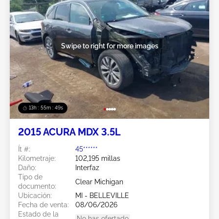
Swipe to right for more images
13h : 55m : 46s
2015 ACURA MDX 3.5L
Ít #:
45******
Kilometraje:
102,195 millas
Daño:
Interfaz
Tipo de
Clear Michigan
documento:
Ubicación:
MI - BELLEVILLE
Fecha de venta:
08/06/2026
Estado de la
No has ofertado