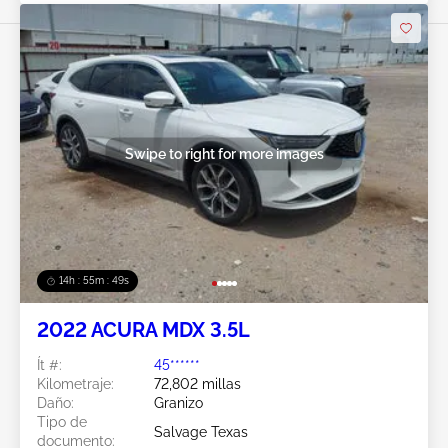
Swipe to right for more images
14h : 55m : 46s
2022 ACURA MDX 3.5L
Ít #:
45******
Kilometraje:
72,802 millas
Daño:
Granizo
Tipo de
Salvage Texas
documento: