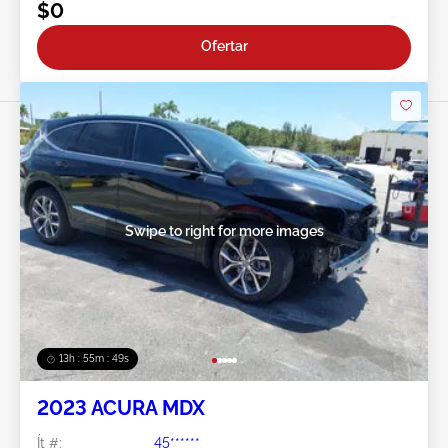
$0
Ofertar
Swipe to right for more images
13h : 55m : 46s
2023 ACURA MDX
Ít #:
45******