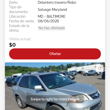
Daño:
Delantero trasero/Robo
Tipo de
Salvage Maryland
documento:
Ubicación:
MD - BALTIMORE
Fecha de venta:
08/06/2026
Estado de la
No has ofertado
oferta:
Oferta actual:
$0
Ofertar
Swipe to right for more images