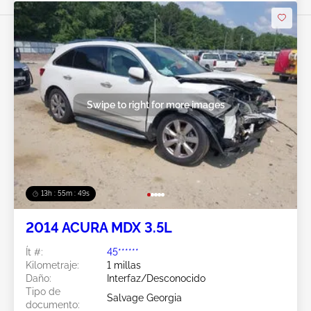
Swipe to right for more images
13h : 55m : 46s
2014 ACURA MDX 3.5L
Ít #:
45******
Kilometraje:
1 millas
Daño:
Interfaz/Desconocido
Tipo de
Salvage Georgia
documento: