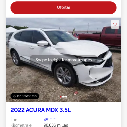
Ofertar
Swipe to right for more images
14h : 55m : 46s
2022 ACURA MDX 3.5L
Ít #:
45******
Kilometraje:
98,636 millas