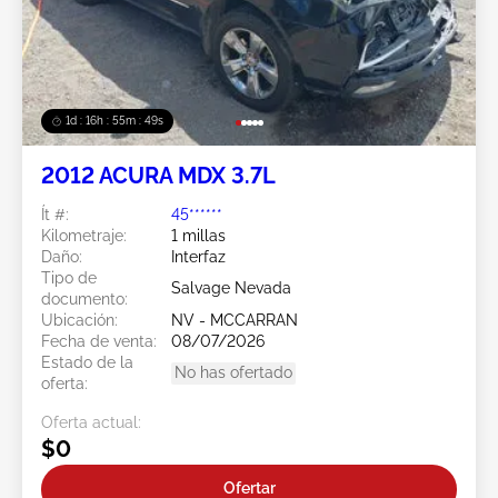
1d : 16h : 55m : 46s
2012 ACURA MDX 3.7L
Ít #:
45******
Kilometraje:
1 millas
Daño:
Interfaz
Tipo de
Salvage Nevada
documento:
Ubicación:
NV - MCCARRAN
Fecha de venta:
08/07/2026
Estado de la
No has ofertado
oferta:
Oferta actual:
$0
Ofertar