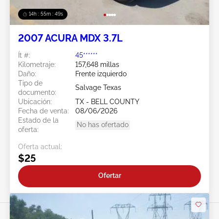
14h : 55m : 46s
2007 ACURA MDX 3.7L
Ít #:
45******
Kilometraje:
157,648 millas
Daño:
Frente izquierdo
Tipo de
Salvage Texas
documento:
Ubicación:
TX - BELL COUNTY
Fecha de venta:
08/06/2026
Estado de la
No has ofertado
oferta:
Oferta actual:
$25
Ofertar