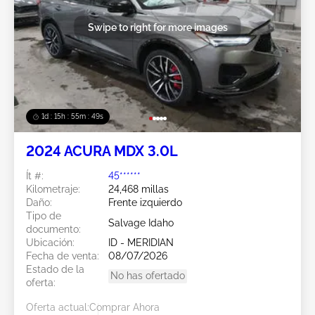
Swipe to right for more images
1d : 15h : 55m : 46s
2024 ACURA MDX 3.0L
Ít #:
45******
Kilometraje:
24,468 millas
Daño:
Frente izquierdo
Tipo de
Salvage Idaho
documento:
Ubicación:
ID - MERIDIAN
Fecha de venta:
08/07/2026
Estado de la
No has ofertado
oferta:
Oferta actual:
Comprar Ahora