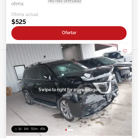
No has ofertado
oferta:
Oferta actual:
$525
Ofertar
Swipe to right for more images
1d : 14h : 55m : 46s