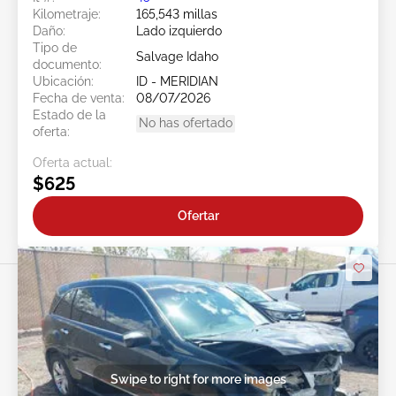
Kilometraje:
165,543 millas
Daño:
Lado izquierdo
Tipo de
Salvage Idaho
documento:
Ubicación:
ID - MERIDIAN
Fecha de venta:
08/07/2026
Estado de la
No has ofertado
oferta:
Oferta actual:
$625
Ofertar
Swipe to right for more images