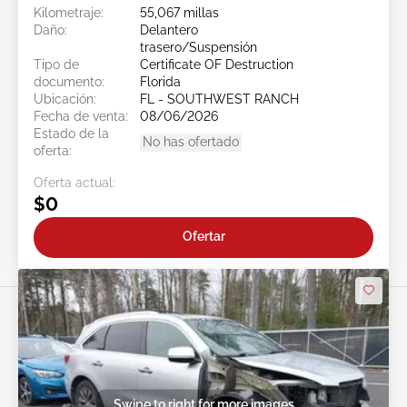
Kilometraje:
55,067 millas
Daño:
Delantero
trasero/Suspensión
Tipo de
Certificate OF Destruction
documento:
Florida
Ubicación:
FL - SOUTHWEST RANCH
Fecha de venta:
08/06/2026
Estado de la
No has ofertado
oferta:
Oferta actual:
$0
Ofertar
Swipe to right for more images