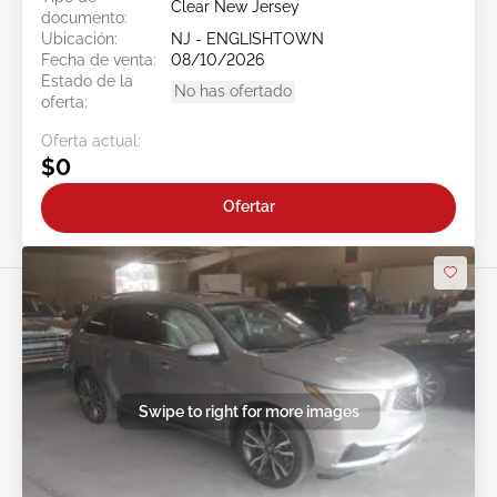
Clear New Jersey
documento:
Ubicación:
NJ - ENGLISHTOWN
Fecha de venta:
08/10/2026
Estado de la
No has ofertado
oferta:
Oferta actual:
$0
Ofertar
Swipe to right for more images