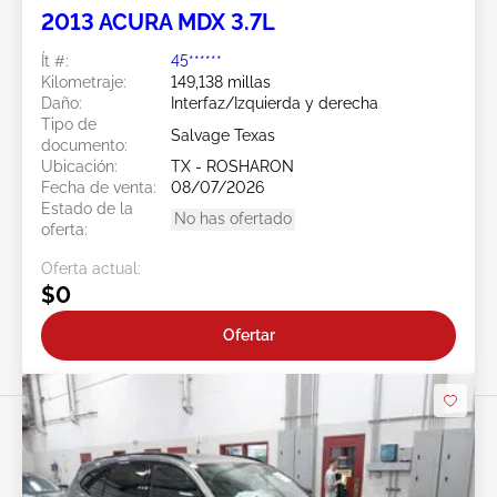
2013 ACURA MDX 3.7L
Ít #:
45******
Kilometraje:
149,138 millas
Daño:
Interfaz/Izquierda y derecha
Tipo de
Salvage Texas
documento:
Ubicación:
TX - ROSHARON
Fecha de venta:
08/07/2026
Estado de la
No has ofertado
oferta:
Oferta actual:
$0
Ofertar