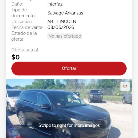
Daño:
Interfaz
Tipo de
Salvage Arkansas
documento:
Ubicación:
AR - LINCOLN
Fecha de venta:
08/06/2026
Estado de la
No has ofertado
oferta:
Oferta actual:
$0
Ofertar
Swipe to right for more images