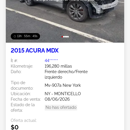
13h : 55m : 46s
2015 ACURA MDX
Ít #:
44******
Kilometraje:
196,280 millas
Daño:
Frente derecho/Frente
izquierdo
Tipo de
Mv-907a New York
documento:
Ubicación:
NY - MONTICELLO
Fecha de venta:
08/06/2026
Estado de la
No has ofertado
oferta:
Oferta actual:
$0