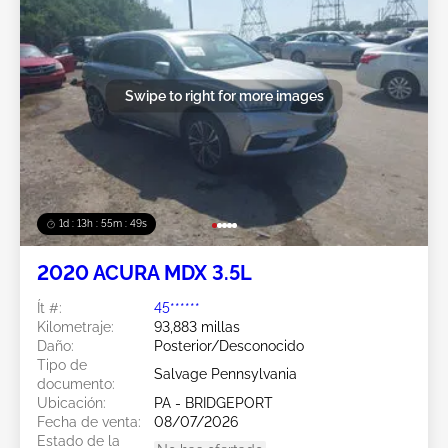
Swipe to right for more images
1d : 13h : 55m : 46s
2020 ACURA MDX 3.5L
Ít #:
45******
Kilometraje:
93,883 millas
Daño:
Posterior/Desconocido
Tipo de
Salvage Pennsylvania
documento:
Ubicación:
PA - BRIDGEPORT
Fecha de venta:
08/07/2026
Estado de la