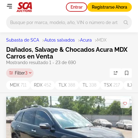
Entrar
Registrarse Ahora
Main search
Subasta de SCA
>
Autos salvados
>
Acura
>
MDX
Dañados, Salvage & Chocados Acura MDX
Carros en Venta
Mostrando resultado 1 - 23 de 690
Filter
3
MDX
711
RDX
452
TLX
388
TL
338
TSX
217
ILX
2