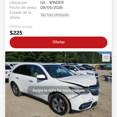
Ubicación:
GA - WINDER
Fecha de venta:
08/06/2026
Estado de la
No has ofertado
oferta:
Oferta actual:
$225
Ofertar
Swipe to right for more images