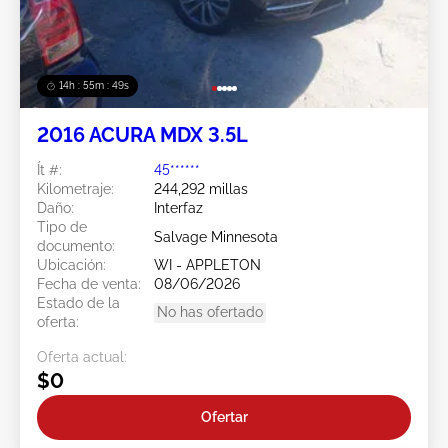
14h : 55m : 46s
2016 ACURA MDX 3.5L
Ít #:
45******
Kilometraje:
244,292 millas
Daño:
Interfaz
Tipo de
Salvage Minnesota
documento:
Ubicación:
WI - APPLETON
Fecha de venta:
08/06/2026
Estado de la
No has ofertado
oferta:
Oferta actual:
$0
Ofertar