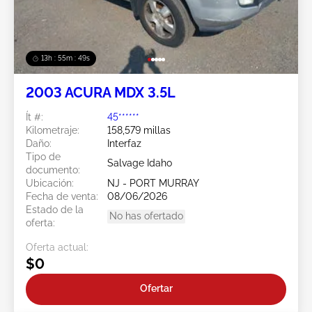
13h : 55m : 46s
2003 ACURA MDX 3.5L
Ít #:
45******
Kilometraje:
158,579 millas
Daño:
Interfaz
Tipo de
Salvage Idaho
documento:
Ubicación:
NJ - PORT MURRAY
Fecha de venta:
08/06/2026
Estado de la
No has ofertado
oferta:
Oferta actual:
$0
Ofertar