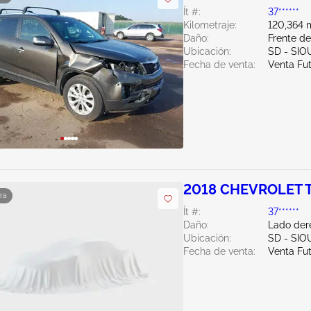
Ít #:
37******
Kilometraje:
120,364 m
Daño:
Frente d
Ubicación:
SD - SIO
Fecha de venta:
Venta Fu
2018 CHEVROLET T
ra
Ít #:
37******
Daño:
Lado der
Ubicación:
SD - SIO
Fecha de venta:
Venta Fu