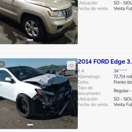
Ubicación:
SD - SIO
Fecha de venta:
Venta Fu
2014 FORD Edge 3
ra
Ít #:
34******
Kilometraje:
72,714 mi
Daño:
Frente d
Tipo de
Regular 
documento:
Ubicación:
SD - SIO
Fecha de venta:
Venta Fu