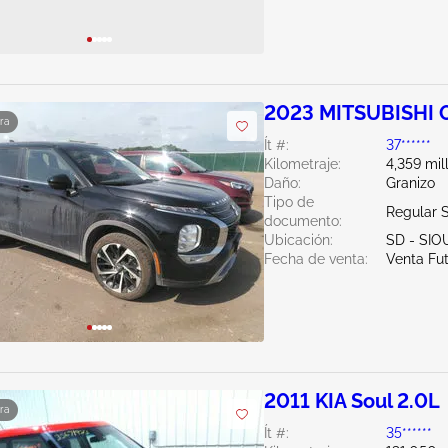
2023 MITSUBISHI O
ra
Ít #:
37******
Kilometraje:
4,359 mil
Daño:
Granizo
Tipo de
Regular 
documento:
Ubicación:
SD - SIO
Fecha de venta:
Venta Fu
2011 KIA Soul 2.0L
ra
Ít #:
35******