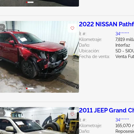
2022 NISSAN Pathf
ra
Ít #:
34******
Kilometraje:
7,819 mill
Daño:
Interfaz
Ubicación:
SD - SIO
Fecha de venta:
Venta Fu
2011 JEEP Grand C
ra
Ít #:
34******
Kilometraje:
165,070 m
Daño:
Reposesi