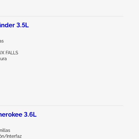
inder 3.5L
as
UX FALLS
tura
herokee 3.6L
illas
ón/Interfaz