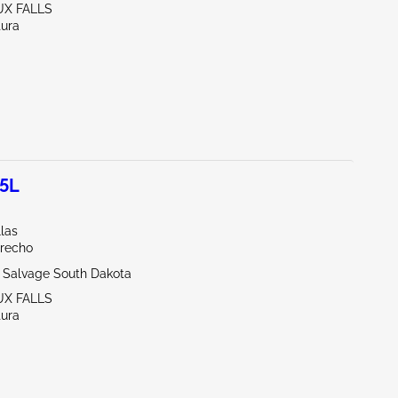
UX FALLS
tura
.5L
llas
erecho
- Salvage South Dakota
UX FALLS
tura