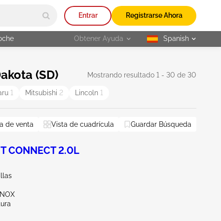
Entrar
Registrarse Ahora
oche
Obtener Ayuda
Spanish
selected
akota (SD)
Mostrando resultado 1 - 30 de 30
aru
1
Mitsubishi
2
Lincoln
1
a de venta
Vista de cuadrícula
Guardar Búsqueda
IT CONNECT 2.0L
llas
NNOX
tura