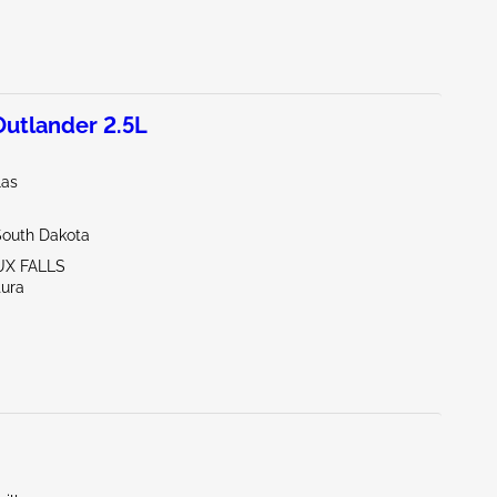
utlander 2.5L
las
South Dakota
UX FALLS
tura