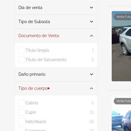
Día de venta
Venta Futu
De
A
Tipo de Subasta
Documento de Venta
Subasta
30
Título limpio
1
Titulo de Salvamento
2
Daño primario
Buscar
Tipo de cuerpo
Venta Futu
Cabrio
6
Interfaz
16
Cupé
15
Lado izquierdo
3
Hatchback
36
Delantero trasero
2
Camioneta
27