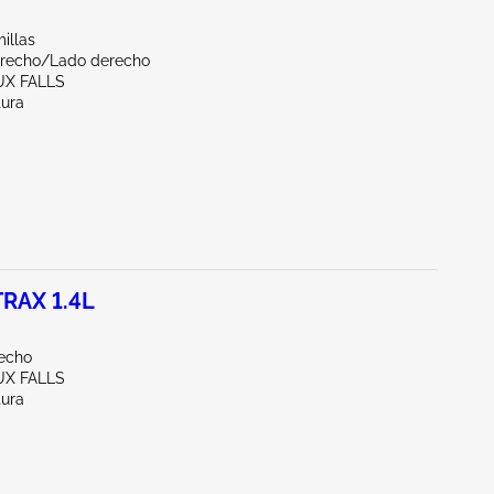
illas
erecho/Lado derecho
UX FALLS
tura
RAX 1.4L
echo
UX FALLS
tura