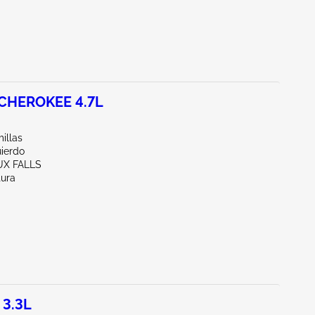
CHEROKEE 4.7L
illas
uierdo
UX FALLS
tura
 3.3L