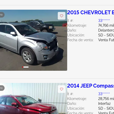
2015 CHEVROLET E
ra
Ít #:
33******
Kilometraje:
74,766 mi
Daño:
Delantero
Ubicación:
SD - SIO
Fecha de venta:
Venta Fu
2014 JEEP Compass
ra
Ít #:
33******
Kilometraje:
28,756 mi
Daño:
Interfaz
Ubicación:
SD - SIO
Fecha de venta:
Venta Fu