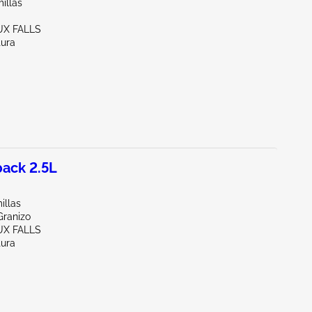
illas
UX FALLS
tura
ack 2.5L
illas
Granizo
UX FALLS
tura