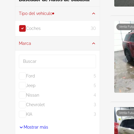
Tipo del vehículo
Venta Futu
Coches
30
Marca
Buscar
Ford
5
Jeep
5
Nissan
4
Chevrolet
3
Venta Futu
KIA
3
Mostrar más