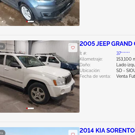
2005 JEEP GRAND 
ra
Ít #:
37******
Kilometraje:
153,100 m
Daño:
Lado izq
Ubicación:
SD - SIO
Fecha de venta:
Venta Fu
2014 KIA SORENTO
ra