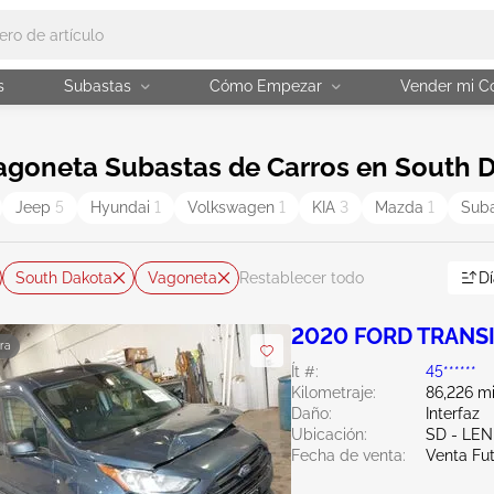
s
Subastas
Cómo Empezar
Vender mi C
agoneta Subastas de Carros en South D
Jeep
5
Hyundai
1
Volkswagen
1
KIA
3
Mazda
1
Sub
South Dakota
Vagoneta
Dí
Restablecer todo
2020 FORD TRANS
ra
Ít #:
45******
Kilometraje:
86,226 mi
Daño:
Interfaz
Ubicación:
SD - LE
Fecha de venta:
Venta Fu