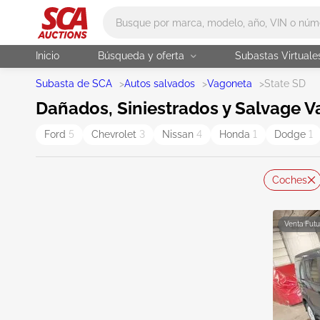
Main search
Inicio
Búsqueda y oferta
Subastas Virtuale
Subasta de SCA
>
Autos salvados
>
Vagoneta
>
State SD
Dañados, Siniestrados y Salvage V
Ford
5
Chevrolet
3
Nissan
4
Honda
1
Dodge
1
Coches
Venta Futu