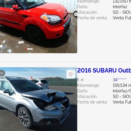
Kilometraje:
131,050 m
Daño:
Interfaz
Ubicación:
SD - SIO
Fecha de venta:
Venta Fu
2016 SUBARU Outb
ra
Ít #:
34******
Kilometraje:
159,534 m
Daño:
Interfaz/
Ubicación:
SD - SIO
Fecha de venta:
Venta Fu