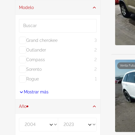
Modelo
Buscar
Grand cherokee
3
Outlander
2
Compass
2
Venta Futu
Sorento
2
Rogue
1
Mostrar más
Año
De
A