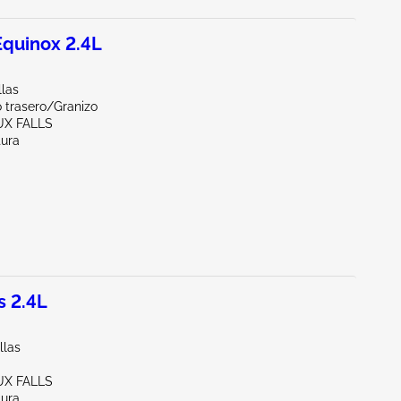
quinox 2.4L
llas
 trasero/Granizo
UX FALLS
tura
 2.4L
llas
UX FALLS
tura