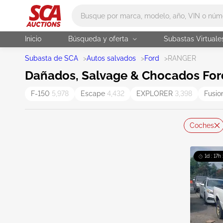
Main search
Inicio
Búsqueda y oferta
Subastas Virtuale
Subasta de SCA
>
Autos salvados
>
Ford
>
RANGER
Dañados, Salvage & Chocados Ford
F-150
5,978
Escape
4,432
EXPLORER
3,398
Fusi
Coches
1d : 17h