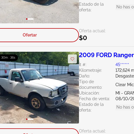
Estado de la
No has o
oferta:
Oferta actual:
Ofertar
$0
2009 FORD Ranger
 : 30m : 34s
Ít #:
45******
Kilometraje:
172,624 m
Daño:
Desgaste
Tipo de
Clear Mi
documento:
Ubicación:
MI - GRA
Fecha de venta:
08/10/2
Estado de la
No has o
oferta:
Oferta actual: