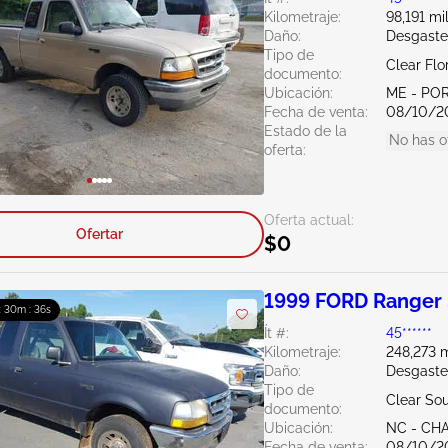
Kilometraje:
98,191 mi
Daño:
Desgaste
Tipo de
Clear Flo
documento:
Ubicación:
ME - PO
Fecha de venta:
08/10/2
Estado de la
No has o
oferta:
Oferta actual:
Ofertar
$0
1999 FORD Ranger 
 : 30m : 34s
Ít #:
45******
Kilometraje:
248,273 m
Daño:
Desgaste
Tipo de
Clear Sou
documento:
Ubicación:
NC - CH
Fecha de venta:
08/10/2