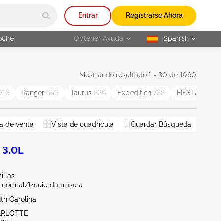
Entrar
Registrarse Ahora
oche
Obtener Ayuda
Spanish
selected
Mostrando resultado 1 - 30 de 1060
016
Ranger
959
Taurus
826
Expedition
728
FIESTA
588
a de venta
Vista de cuadrícula
Guardar Búsqueda
 3.0L
illas
 normal/Izquierda trasera
th Carolina
ARLOTTE