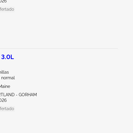
026
fertado
 3.0L
illas
 normal
Maine
RTLAND - GORHAM
026
fertado