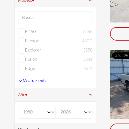
Modelo
Buscar
F-150
6456
Escape
4800
Explorer
3656
1d : 17h
Fusion
3549
Edge
2341
Mostrar más
Año
De
A