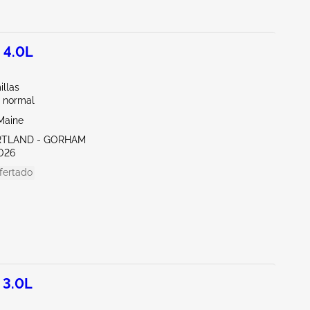
 4.0L
illas
 normal
Maine
RTLAND - GORHAM
026
fertado
 3.0L