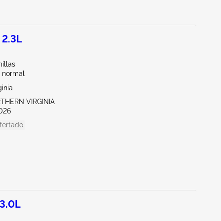
 2.3L
illas
 normal
ginia
RTHERN VIRGINIA
026
fertado
3.0L