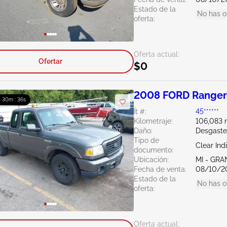
Estado de la
No has o
oferta:
Oferta actual:
Ofertar
$0
2008 FORD Ranger
 : 30m : 34s
Ít #:
45******
Kilometraje:
106,083 m
Daño:
Desgaste
Tipo de
Clear Ind
documento:
Ubicación:
MI - GRA
Fecha de venta:
08/10/2
Estado de la
No has o
oferta:
Oferta actual: