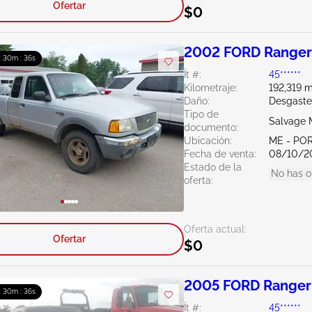
Ofertar
$0
2002 FORD Ranger
 : 30m : 34s
Ít #:
45******
Kilometraje:
192,319 m
Daño:
Desgaste
Tipo de
Salvage 
documento:
Ubicación:
ME - PO
Fecha de venta:
08/10/2
Estado de la
No has o
oferta:
Oferta actual:
Ofertar
$0
2005 FORD Ranger
 : 30m : 34s
Ít #:
45******