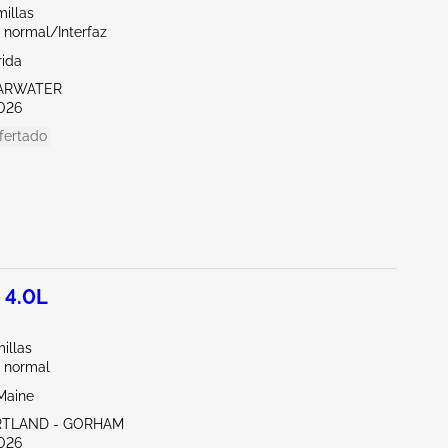
illas
 normal/Interfaz
rida
EARWATER
026
fertado
 4.0L
illas
 normal
Maine
RTLAND - GORHAM
026