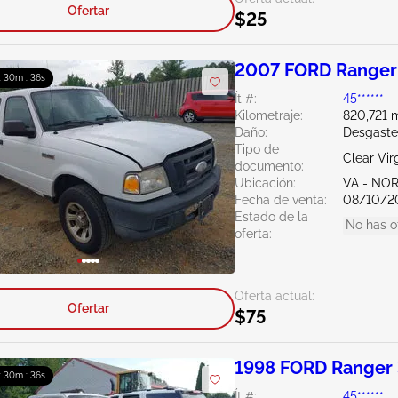
Ofertar
$25
2007 FORD Ranger
 : 30m : 34s
Ít #:
45******
Kilometraje:
820,721 m
Daño:
Desgaste
Tipo de
Clear Vir
documento:
Ubicación:
VA - NO
Fecha de venta:
08/10/2
Estado de la
No has o
oferta:
Oferta actual:
Ofertar
$75
1998 FORD Ranger 
 : 30m : 34s
Ít #:
45******