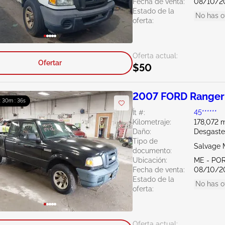
Fecha de venta:
08/10/2
Estado de la
No has o
oferta:
Oferta actual:
Ofertar
$50
2007 FORD Ranger
 : 30m : 34s
Ít #:
45******
Kilometraje:
178,072 m
Daño:
Desgaste
Tipo de
Salvage 
documento:
Ubicación:
ME - PO
Fecha de venta:
08/10/2
Estado de la
No has o
oferta:
Oferta actual: