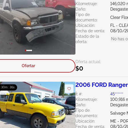
Kilometraje:
146,020 m
Daño:
Desgaste
Tipo de
Clear Flo
documento:
Ubicación:
FL - CL
Fecha de venta:
08/10/2
Estado de la
No has o
oferta:
Oferta actual:
Ofertar
$0
2006 FORD Ranger
 : 30m : 34s
Ít #:
45******
Kilometraje:
100,916 m
Daño:
Desgaste
Tipo de
Salvage 
documento:
Ubicación:
ME - PO
Fecha de venta:
08/10/2