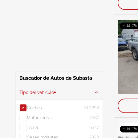
1d : 17h
Buscador de Autos de Subasta
Tipo del vehículo
Coches
310698
Motocicletas
7387
Troca
6347
1d : 17h
Casas rodantes
2823