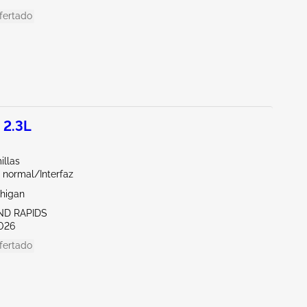
fertado
 2.3L
illas
 normal/Interfaz
chigan
ND RAPIDS
026
fertado