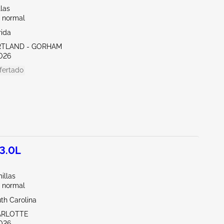
llas
 normal
rida
RTLAND - GORHAM
026
fertado
3.0L
illas
 normal
th Carolina
ARLOTTE
026