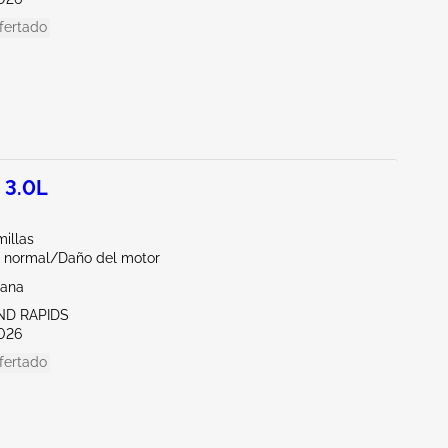
fertado
 3.0L
illas
 normal/Daño del motor
iana
ND RAPIDS
026
fertado