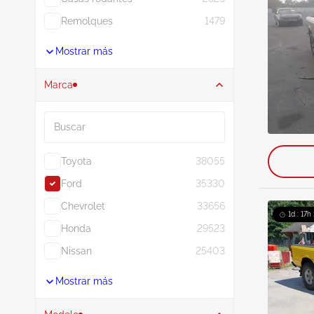
Remolques
1479
Mostrar más
Marca
Buscar
Toyota
38055
Ford
35330
Chevrolet
33656
1d : 17h
Honda
29523
Nissan
25403
Mostrar más