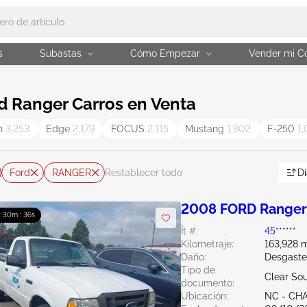
s
Subastas
Cómo Empezar
Vender mi C
 Ranger Carros en Venta
on
3,253
Edge
2,179
FOCUS
2,115
Mustang
1,802
F-250
1,
Ford
RANGER
Dí
Restablecer todo
2008 FORD Ranger
 : 30m : 34s
Ít #:
45******
Kilometraje:
163,928 m
Daño:
Desgaste
Tipo de
Clear Sou
documento:
Ubicación:
NC - CH