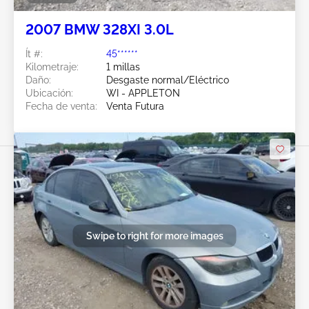
2007 BMW 328XI 3.0L
Ít #:
45******
Kilometraje:
1 millas
Daño:
Desgaste normal/Eléctrico
Ubicación:
WI - APPLETON
Fecha de venta:
Venta Futura
Swipe to right for more images