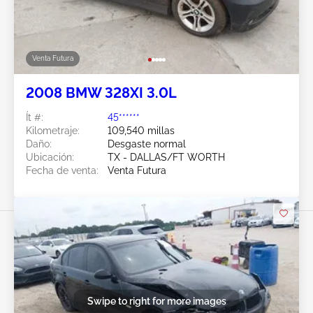
Venta Futura
2008 BMW 328XI 3.0L
Ít #:
45******
Kilometraje:
109,540 millas
Daño:
Desgaste normal
Ubicación:
TX - DALLAS/FT WORTH
Fecha de venta:
Venta Futura
Swipe to right for more images