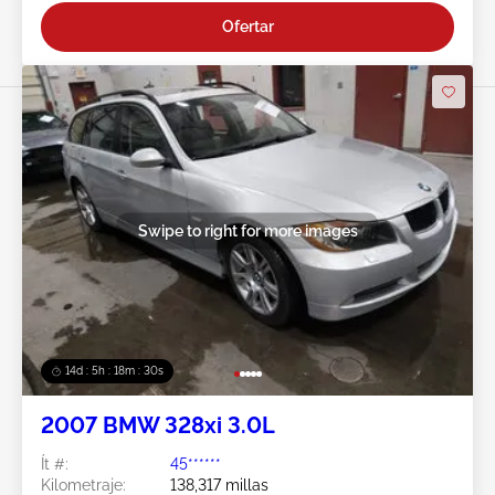
Ofertar
Swipe to right for more images
14d : 5h : 18m : 27s
2007 BMW 328xi 3.0L
Ít #:
45******
Kilometraje:
138,317 millas