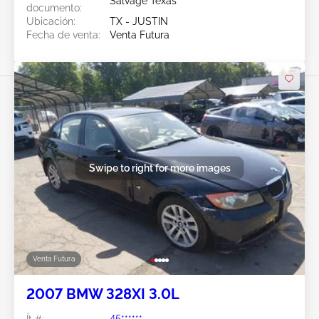
Salvage Texas
documento:
Ubicación:
TX - JUSTIN
Fecha de venta:
Venta Futura
Swipe to right for more images
Venta Futura
2007 BMW 328XI 3.0L
Ít #:
45******