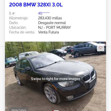
2008 BMW 328XI 3.0L
Ít #:
45******
Kilometraje:
283,430 millas
Daño:
Desgaste normal
Ubicación:
NJ - PORT MURRAY
Fecha de venta:
Venta Futura
Swipe to right for more images
Venta Futura