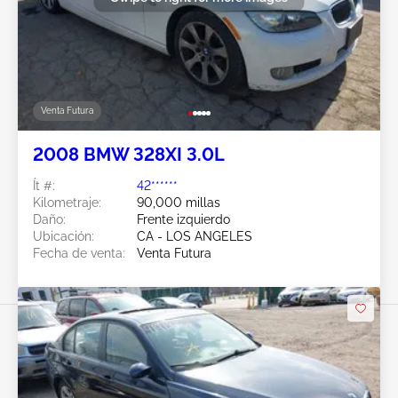
Venta Futura
2008 BMW 328XI 3.0L
Ít #:
42******
Kilometraje:
90,000 millas
Daño:
Frente izquierdo
Ubicación:
CA - LOS ANGELES
Fecha de venta:
Venta Futura