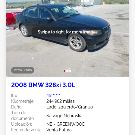
Swipe to right for more images
Venta Futura
2008 BMW 328xi 3.0L
Ít #:
45******
Kilometraje:
244,962 millas
Daño:
Lado izquierdo/Granizo
Tipo de
Salvage Nebraska
documento:
Ubicación:
NE - GREENWOOD
Fecha de venta:
Venta Futura