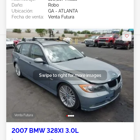
Daño:
Robo
Ubicación:
GA - ATLANTA
Fecha de venta:
Venta Futura
Swipe to right for more images
Venta Futura
2007 BMW 328XI 3.0L