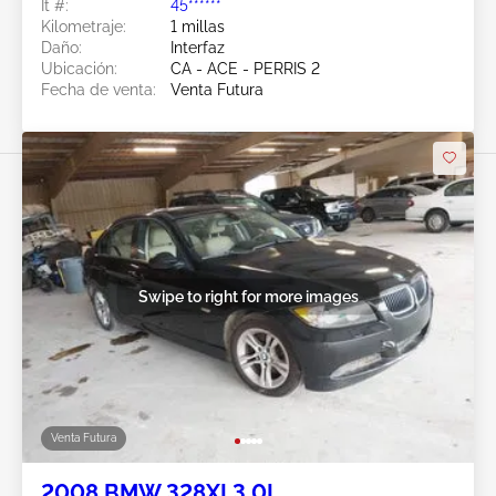
Ít #:
45******
Kilometraje:
1 millas
Daño:
Interfaz
Ubicación:
CA - ACE - PERRIS 2
Fecha de venta:
Venta Futura
Swipe to right for more images
Venta Futura
2008 BMW 328XI 3.0L