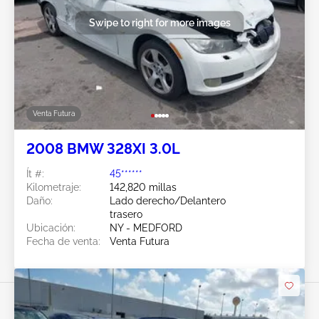
Swipe to right for more images
Venta Futura
2008 BMW 328XI 3.0L
Ít #:
45******
Kilometraje:
142,820 millas
Daño:
Lado derecho/Delantero
trasero
Ubicación:
NY - MEDFORD
Fecha de venta:
Venta Futura