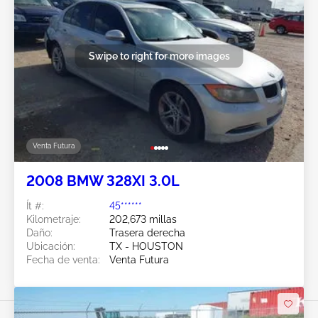
Swipe to right for more images
Venta Futura
2008 BMW 328XI 3.0L
Ít #:
45******
Kilometraje:
202,673 millas
Daño:
Trasera derecha
Ubicación:
TX - HOUSTON
Fecha de venta:
Venta Futura