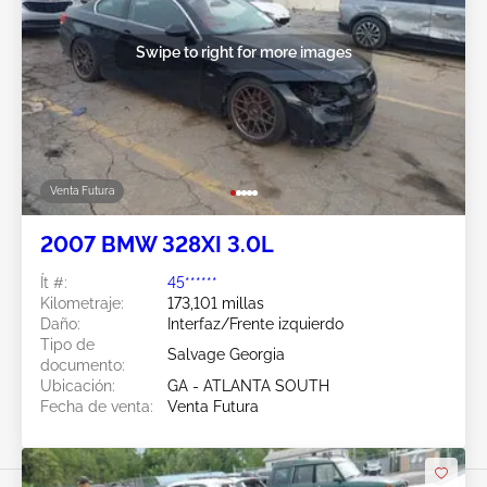
Swipe to right for more images
Venta Futura
2007 BMW 328XI 3.0L
Ít #:
45******
Kilometraje:
173,101 millas
Daño:
Interfaz/Frente izquierdo
Tipo de
Salvage Georgia
documento:
Ubicación:
GA - ATLANTA SOUTH
Fecha de venta:
Venta Futura