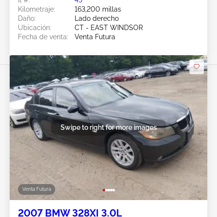
Kilometraje:
163,200 millas
Daño:
Lado derecho
Ubicación:
CT - EAST WINDSOR
Fecha de venta:
Venta Futura
Swipe to right for more images
Venta Futura
2007 BMW 328XI 3.0L