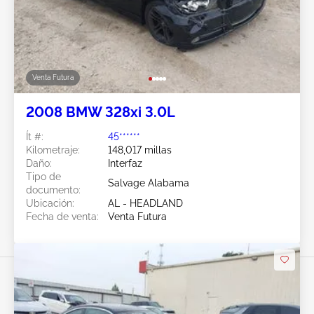
Venta Futura
2008 BMW 328xi 3.0L
Ít #:
45******
Kilometraje:
148,017 millas
Daño:
Interfaz
Tipo de
Salvage Alabama
documento:
Ubicación:
AL - HEADLAND
Fecha de venta:
Venta Futura