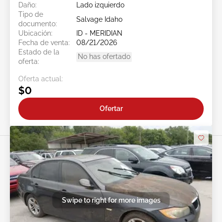
Daño:
Lado izquierdo
Tipo de
Salvage Idaho
documento:
Ubicación:
ID - MERIDIAN
Fecha de venta:
08/21/2026
Estado de la
No has ofertado
oferta:
Oferta actual:
$0
Ofertar
Swipe to right for more images