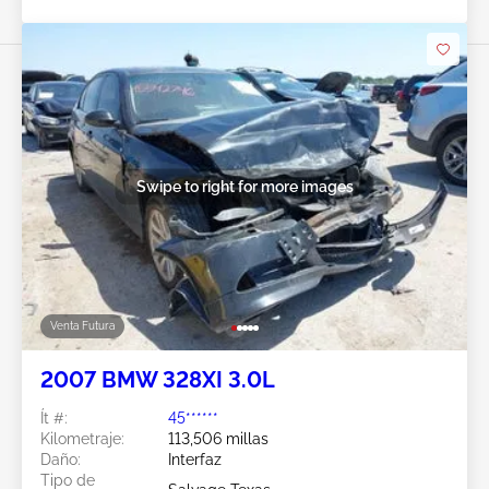
Swipe to right for more images
Venta Futura
2007 BMW 328XI 3.0L
Ít #:
45******
Kilometraje:
113,506 millas
Daño:
Interfaz
Tipo de