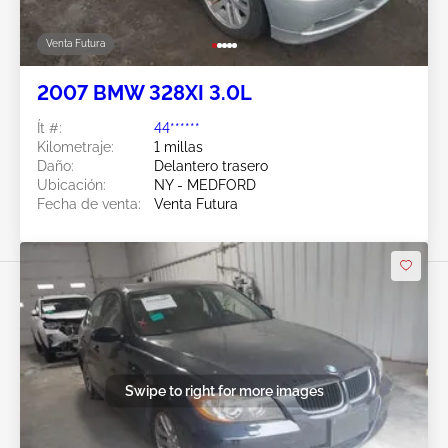
Venta Futura
2007 BMW 328XI 3.0L
Ít #:
44******
Kilometraje:
1 millas
Daño:
Delantero trasero
Ubicación:
NY - MEDFORD
Fecha de venta:
Venta Futura
Swipe to right for more images