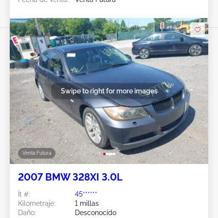
Swipe to right for more images
Venta Futura
2007 BMW 328XI 3.0L
Ít #:
45******
Kilometraje:
1 millas
Daño:
Desconocido