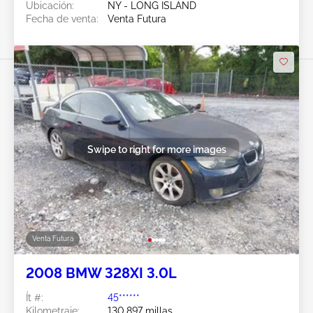
Ubicación:
NY - LONG ISLAND
Fecha de venta:
Venta Futura
Swipe to right for more images
Venta Futura
2008 BMW 328XI 3.0L
Ít #:
45******
Kilometraje:
130,897 millas