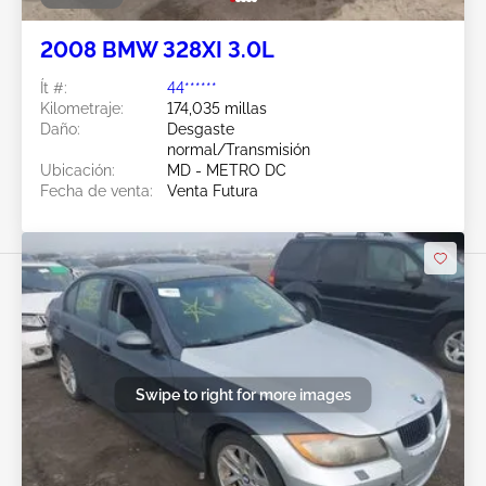
2008 BMW 328XI 3.0L
Ít #:
44******
Kilometraje:
174,035 millas
Daño:
Desgaste
normal/Transmisión
Ubicación:
MD - METRO DC
Fecha de venta:
Venta Futura
Swipe to right for more images