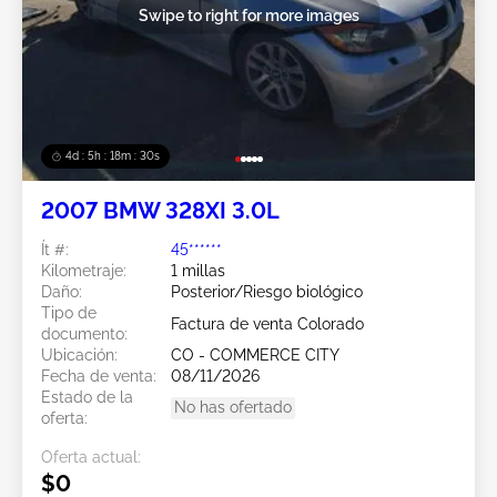
Swipe to right for more images
4d : 5h : 18m : 27s
2007 BMW 328XI 3.0L
Ít #:
45******
Kilometraje:
1 millas
Daño:
Posterior/Riesgo biológico
Tipo de
Factura de venta Colorado
documento:
Ubicación:
CO - COMMERCE CITY
Fecha de venta:
08/11/2026
Estado de la
No has ofertado
oferta:
Oferta actual:
$0