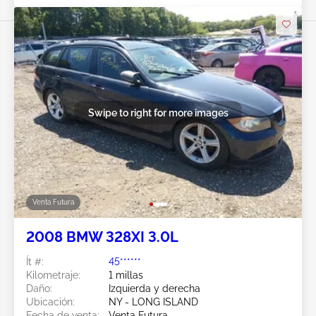
Swipe to right for more images
Venta Futura
2008 BMW 328XI 3.0L
Ít #:
45******
Kilometraje:
1 millas
Daño:
Izquierda y derecha
Ubicación:
NY - LONG ISLAND
Fecha de venta:
Venta Futura