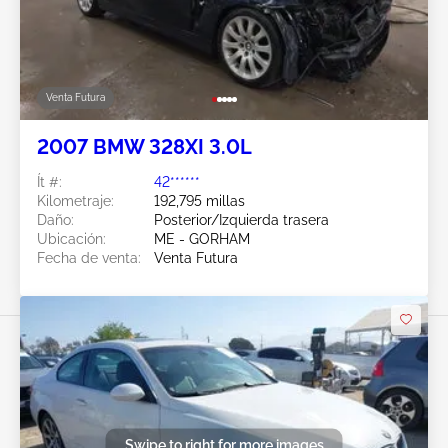
Venta Futura
2007 BMW 328XI 3.0L
Ít #:
42******
Kilometraje:
192,795 millas
Daño:
Posterior/Izquierda trasera
Ubicación:
ME - GORHAM
Fecha de venta:
Venta Futura
Swipe to right for more images