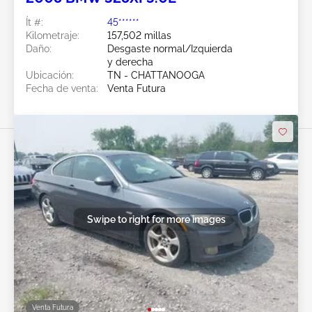
Ít #:
45******
Kilometraje:
157,502 millas
Daño:
Desgaste normal/Izquierda
y derecha
Ubicación:
TN - CHATTANOOGA
Fecha de venta:
Venta Futura
Swipe to right for more images
Venta Futura