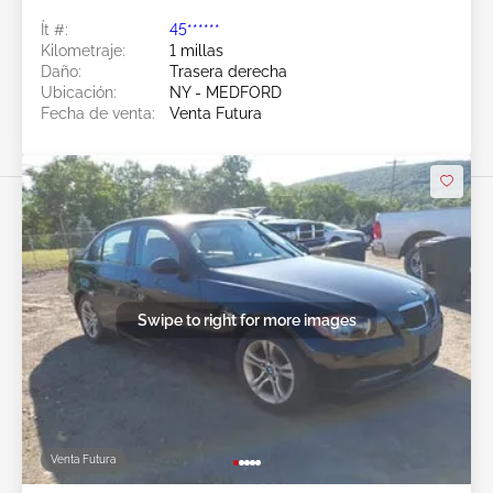
Ít #:
45******
Kilometraje:
1 millas
Daño:
Trasera derecha
Ubicación:
NY - MEDFORD
Fecha de venta:
Venta Futura
Swipe to right for more images
Venta Futura