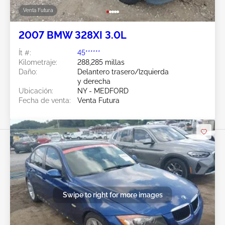
Venta Futura
2007 BMW 328XI 3.0L
Ít #:
45******
Kilometraje:
288,285 millas
Daño:
Delantero trasero/Izquierda
y derecha
Ubicación:
NY - MEDFORD
Fecha de venta:
Venta Futura
Swipe to right for more images