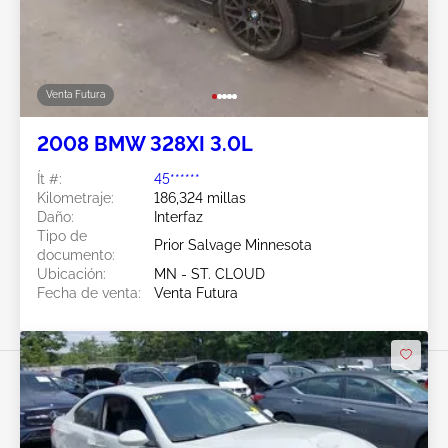
Venta Futura
2008 BMW 328XI 3.0L
Ít #:
45******
Kilometraje:
186,324 millas
Daño:
Interfaz
Tipo de
Prior Salvage Minnesota
documento:
Ubicación:
MN - ST. CLOUD
Fecha de venta:
Venta Futura