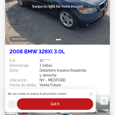
Swipe to right for more images
Venta Futura
2008 BMW 328XI 3.0L
Ít #:
41******
Kilometraje:
1 millas
Daño:
Delantero trasero/Izquierda
y derecha
Ubicación:
NY - MEDFORD
Fecha de venta:
Venta Futura
We use cookies to analyse & personalise content
?
Got It