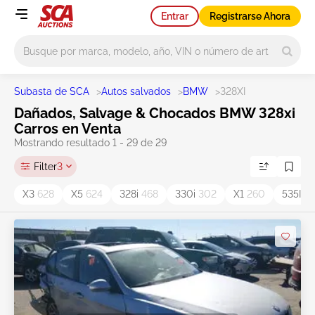
Entrar
Registrarse Ahora
Main search
Subasta de SCA
>
Autos salvados
>
BMW
>
328XI
Dañados, Salvage & Chocados BMW 328xi
Carros en Venta
Mostrando resultado 1 - 29 de 29
Filter
3
X3
628
X5
624
328i
468
330i
302
X1
260
535I
14