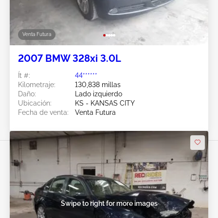
Venta Futura
2007 BMW 328xi 3.0L
Ít #:
44******
Kilometraje:
130,838 millas
Daño:
Lado izquierdo
Ubicación:
KS - KANSAS CITY
Fecha de venta:
Venta Futura
Swipe to right for more images