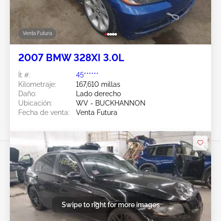
Venta Futura
2007 BMW 328XI 3.0L
Ít #:
45******
Kilometraje:
167,610 millas
Daño:
Lado derecho
Ubicación:
WV - BUCKHANNON
Fecha de venta:
Venta Futura
Swipe to right for more images