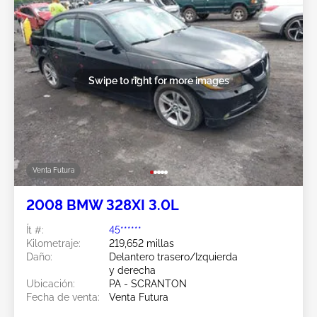
Swipe to right for more images
Venta Futura
2008 BMW 328XI 3.0L
Ít #:
45******
Kilometraje:
219,652 millas
Daño:
Delantero trasero/Izquierda
y derecha
Ubicación:
PA - SCRANTON
Fecha de venta:
Venta Futura