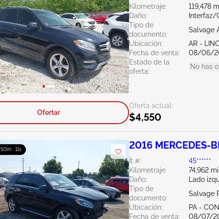
Kilometraje:
119,478 m
Daño:
Interfaz/
Tipo de
Salvage 
documento:
Ubicación:
AR - LI
Fecha de venta:
08/06/2
Estado de la
No has o
oferta:
Oferta actual:
Ofertar
$4,550
2016 MERCEDES-BE
: 50m : 10s
Ít #:
45******
Kilometraje:
74,962 mi
Daño:
Lado izqu
Tipo de
Salvage 
documento:
Ubicación:
PA - C
Fecha de venta:
08/07/2