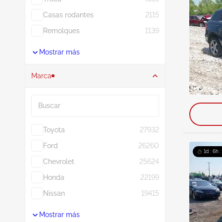
Casas rodantes
2115
Remolques
1139
Mostrar más
Marca
Buscar
Toyota
27932
Ford
26260
1d : 6h 
Chevrolet
25624
Honda
22199
Nissan
19415
Mostrar más