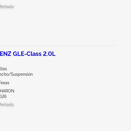
fertado
NZ GLE-Class 2.0L
llas
echo/Suspensión
Texas
SHARON
026
fertado