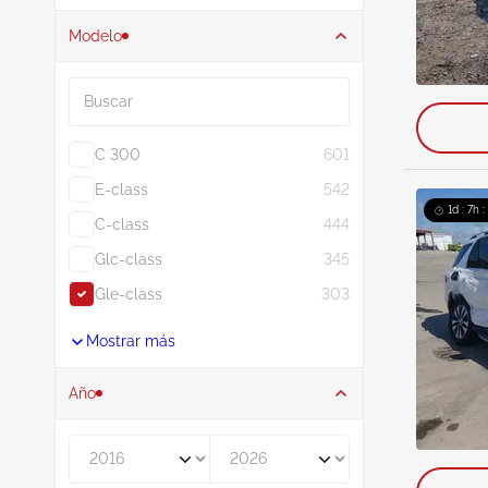
Modelo
Buscar
C 300
601
E-class
542
1d : 7h 
C-class
444
Glc-class
345
Gle-class
303
Mostrar más
Año
De
A