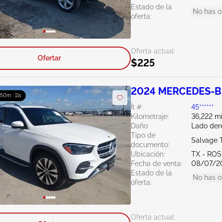
Estado de la
No has o
oferta:
Oferta actual:
Ofertar
$225
2024 MERCEDES-BE
: 50m : 10s
Ít #:
45******
Kilometraje:
36,222 mi
Daño:
Lado der
Tipo de
Salvage 
documento:
Ubicación:
TX - RO
Fecha de venta:
08/07/2
Estado de la
No has o
oferta:
Oferta actual: