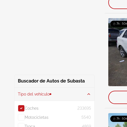
7h : 50
Buscador de Autos de Subasta
Tipo del vehículo
Coches
233695
Motocicletas
5540
7h : 50
Troca
4869