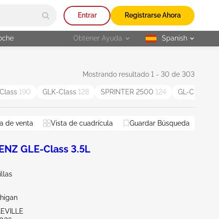
Entrar
Registrarse Ahora
oche
Obtener Ayuda
Spanish
selected
Mostrando resultado 1 - 30 de 303
Class
190
GLK-Class
128
SPRINTER 2500
124
GL-Class
115
a de venta
Vista de cuadrícula
Guardar Búsqueda
NZ GLE-Class 3.5L
llas
chigan
LEVILLE