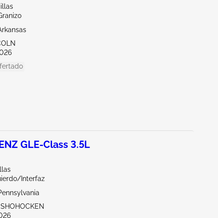
illas
Granizo
Arkansas
NCOLN
026
fertado
NZ GLE-Class 3.5L
llas
ierdo/Interfaz
Pennsylvania
ONSHOHOCKEN
026