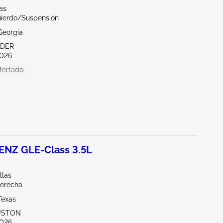
las
uierdo/Suspensión
Georgia
NDER
026
fertado
NZ GLE-Class 3.5L
llas
derecha
Texas
USTON
026