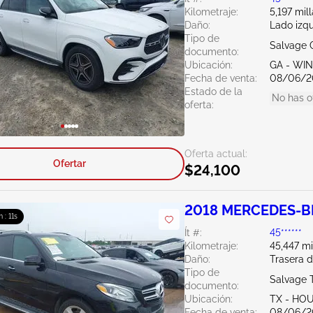
Kilometraje:
5,197 mil
Daño:
Lado izq
Tipo de
Salvage 
documento:
Ubicación:
GA - WI
Fecha de venta:
08/06/2
Estado de la
No has o
oferta:
Oferta actual:
Ofertar
$24,100
2018 MERCEDES-BE
m : 10s
Ít #:
45******
Kilometraje:
45,447 mi
Daño:
Trasera 
Tipo de
Salvage 
documento:
Ubicación:
TX - HO
Fecha de venta:
08/06/2