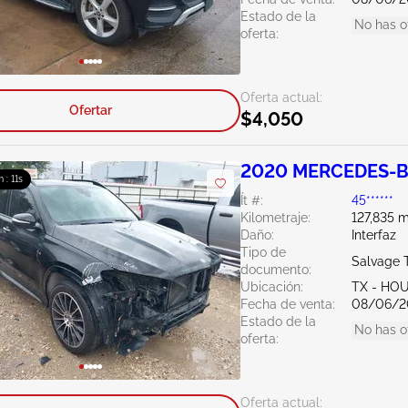
Estado de la
No has o
oferta:
Oferta actual:
Ofertar
$4,050
2020 MERCEDES-BE
m : 10s
Ít #:
45******
Kilometraje:
127,835 m
Daño:
Interfaz
Tipo de
Salvage 
documento:
Ubicación:
TX - HO
Fecha de venta:
08/06/2
Estado de la
No has o
oferta:
Oferta actual: