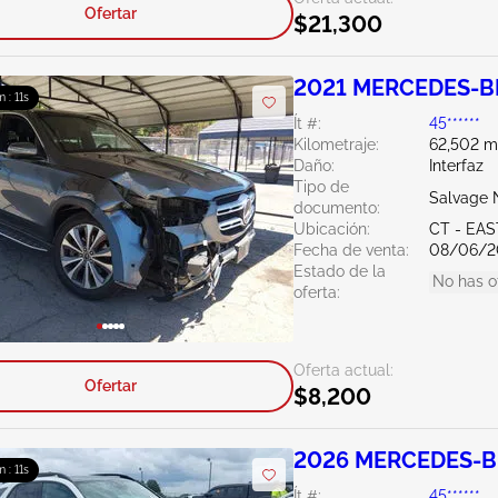
Ofertar
$21,300
2021 MERCEDES-BE
m : 10s
Ít #:
45******
Kilometraje:
62,502 mi
Daño:
Interfaz
Tipo de
Salvage 
documento:
Ubicación:
CT - EA
Fecha de venta:
08/06/2
Estado de la
No has o
oferta:
Oferta actual:
Ofertar
$8,200
2026 MERCEDES-BE
m : 10s
Ít #:
45******