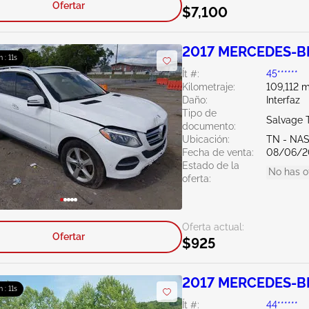
Ofertar
$7,100
2017 MERCEDES-BE
m : 10s
Ít #:
45******
Kilometraje:
109,112 m
Daño:
Interfaz
Tipo de
Salvage 
documento:
Ubicación:
TN - NA
Fecha de venta:
08/06/2
Estado de la
No has o
oferta:
Oferta actual:
Ofertar
$925
2017 MERCEDES-BE
m : 10s
Ít #:
44******