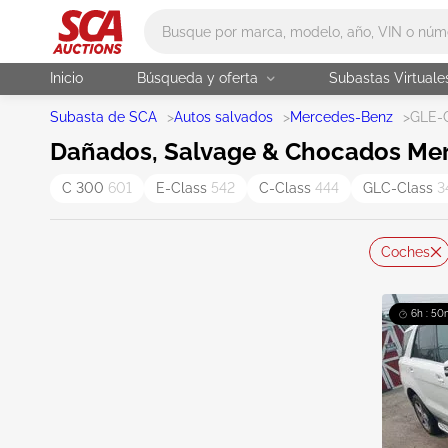
Main search
Inicio
Búsqueda y oferta
Subastas Virtuale
Subasta de SCA
>
Autos salvados
>
Mercedes-Benz
>
GLE-
Dañados, Salvage & Chocados Mer
C 300
601
E-Class
542
C-Class
444
GLC-Class
3
Coches
6h : 50