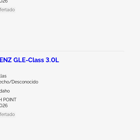
026
fertado
NZ GLE-Class 3.0L
llas
echo/Desconocido
Idaho
H POINT
026
fertado