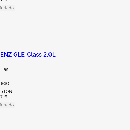
fertado
NZ GLE-Class 2.0L
illas
Texas
USTON
026
fertado