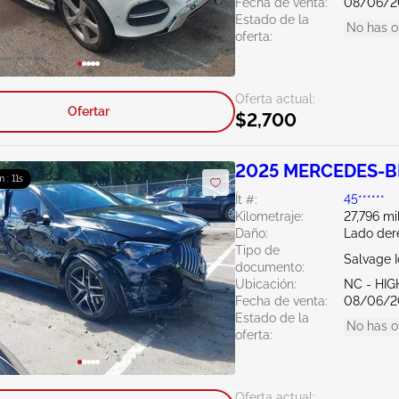
Fecha de venta:
08/06/2
Estado de la
No has o
oferta:
Oferta actual:
Ofertar
$2,700
2025 MERCEDES-BE
m : 10s
Ít #:
45******
Kilometraje:
27,796 mi
Daño:
Lado der
Tipo de
Salvage 
documento:
Ubicación:
NC - HIG
Fecha de venta:
08/06/2
Estado de la
No has o
oferta:
Oferta actual: