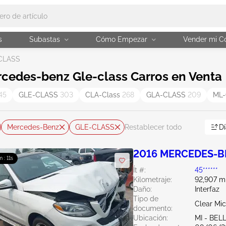
s
Subastas
Cómo Empezar
Vender mi C
CLASS
cedes-benz Gle-class Carros en Venta
45
GLE-CLASS
303
CLA-Class
268
GLA-CLASS
209
ML-
Mercedes-Benz
GLE-CLASS
Dí
Restablecer todo
2016 MERCEDES-BE
m : 10s
Ít #:
45******
Kilometraje:
92,907 mi
Daño:
Interfaz
Tipo de
Clear Mi
documento:
Ubicación:
MI - BEL