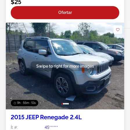
$25
Ofertar
Swipe to right for more images
9h : 56m : 49s
2015 JEEP Renegade 2.4L
Ít #:
45******