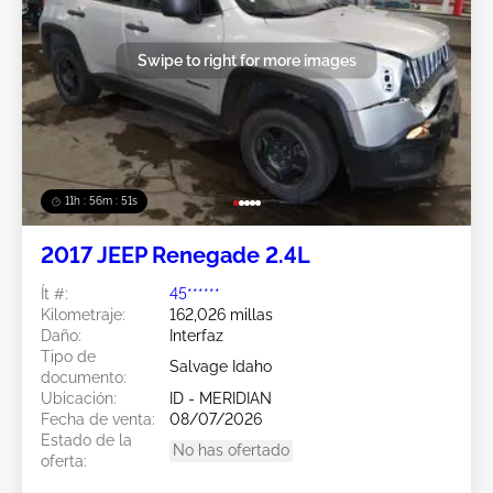
Swipe to right for more images
11h : 56m : 49s
2017 JEEP Renegade 2.4L
Ít #:
45******
Kilometraje:
162,026 millas
Daño:
Interfaz
Tipo de
Salvage Idaho
documento:
Ubicación:
ID - MERIDIAN
Fecha de venta:
08/07/2026
Estado de la
No has ofertado
oferta: