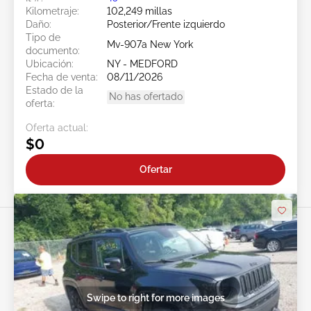
Kilometraje:
102,249 millas
Daño:
Posterior/Frente izquierdo
Tipo de
Mv-907a New York
documento:
Ubicación:
NY - MEDFORD
Fecha de venta:
08/11/2026
Estado de la
No has ofertado
oferta:
Oferta actual:
$0
Ofertar
Swipe to right for more images