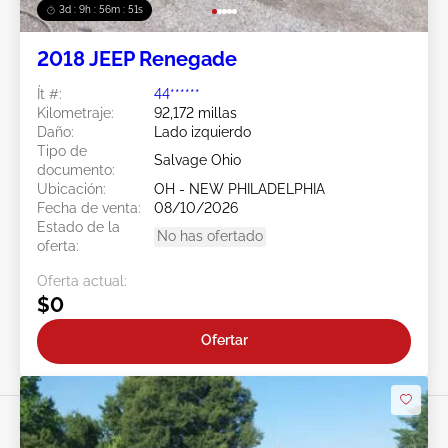
3d : 9h : 56m : 49s
2018 JEEP Renegade
Ít #:
44******
Kilometraje:
92,172 millas
Daño:
Lado izquierdo
Tipo de
Salvage Ohio
documento:
Ubicación:
OH - NEW PHILADELPHIA
Fecha de venta:
08/10/2026
Estado de la
No has ofertado
oferta:
Oferta actual:
$0
Ofertar