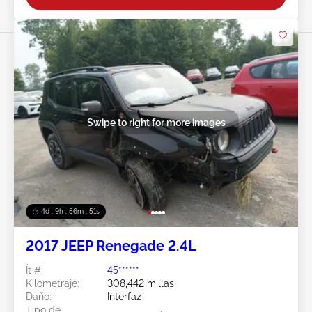
Swipe to right for more images
4d : 9h : 56m : 49s
2017 JEEP Renegade 2.4L
Ít #:
45******
Kilometraje:
308,442 millas
Daño:
Interfaz
Tipo de