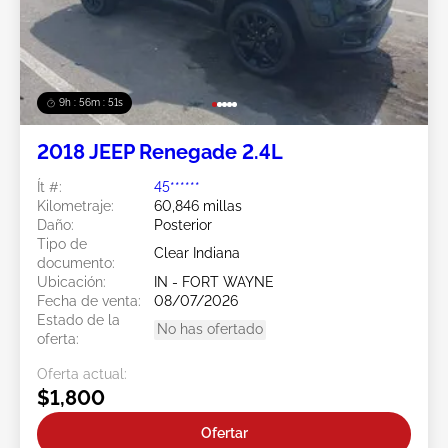
9h : 56m : 49s
2018 JEEP Renegade 2.4L
Ít #:
45******
Kilometraje:
60,846 millas
Daño:
Posterior
Tipo de
Clear Indiana
documento:
Ubicación:
IN - FORT WAYNE
Fecha de venta:
08/07/2026
Estado de la
No has ofertado
oferta:
Oferta actual:
$1,800
Ofertar