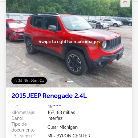
Swipe to right for more images
3d : 9h : 56m : 49s
2015 JEEP Renegade 2.4L
Ít #:
45******
Kilometraje:
162,183 millas
Daño:
Interfaz
Tipo de
Clear Michigan
documento:
Ubicación:
MI - BYRON CENTER