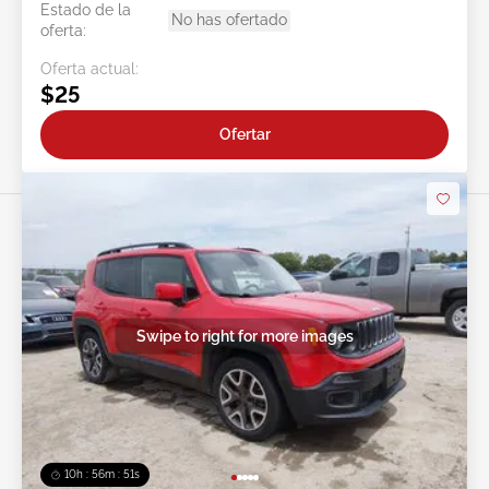
Estado de la
No has ofertado
oferta:
Oferta actual:
$25
Ofertar
Swipe to right for more images
10h : 56m : 49s