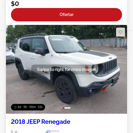
$0
Ofertar
Swipe to right for more images
4d : 9h : 56m : 49s
2018 JEEP Renegade
Ít #:
45******