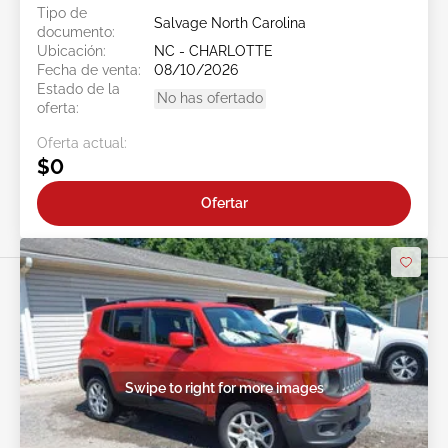
Tipo de
Salvage North Carolina
documento:
Ubicación:
NC - CHARLOTTE
Fecha de venta:
08/10/2026
Estado de la
No has ofertado
oferta:
Oferta actual:
$0
Ofertar
Swipe to right for more images