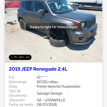
Swipe to right for more images
9h : 56m : 49s
2019 JEEP Renegade 2.4L
Ít #:
45******
Kilometraje:
167,251 millas
Daño:
Frente derecho/Suspensión
Tipo de
Salvage Georgia
documento:
Ubicación:
GA - LOGANVILLE
Fecha de venta:
08/07/2026