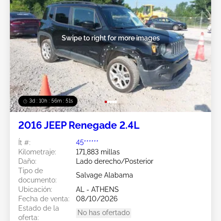
Swipe to right for more images
3d : 10h : 56m : 49s
2016 JEEP Renegade 2.4L
Ít #:
45******
Kilometraje:
171,883 millas
Daño:
Lado derecho/Posterior
Tipo de
Salvage Alabama
documento:
Ubicación:
AL - ATHENS
Fecha de venta:
08/10/2026
Estado de la
No has ofertado
oferta: