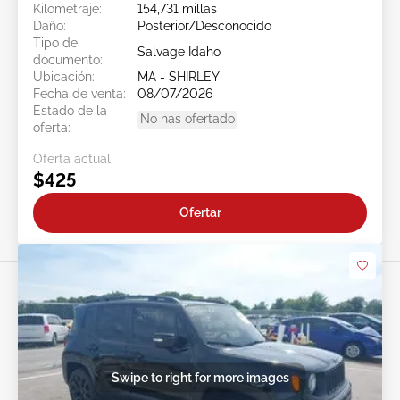
Kilometraje:
154,731 millas
Daño:
Posterior/Desconocido
Tipo de
Salvage Idaho
documento:
Ubicación:
MA - SHIRLEY
Fecha de venta:
08/07/2026
Estado de la
No has ofertado
oferta:
Oferta actual:
$425
Ofertar
Swipe to right for more images