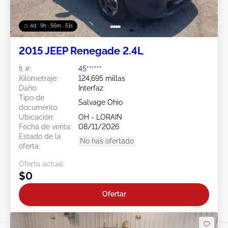
4d : 9h : 56m : 49s
2015 JEEP Renegade 2.4L
Ít #:
45******
Kilometraje:
124,695 millas
Daño:
Interfaz
Tipo de
Salvage Ohio
documento:
Ubicación:
OH - LORAIN
Fecha de venta:
08/11/2026
Estado de la
No has ofertado
oferta:
Oferta actual:
$0
Ofertar