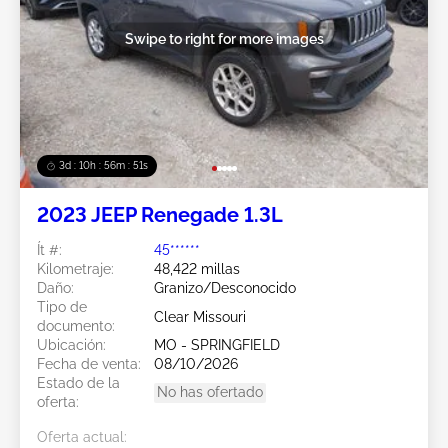
Swipe to right for more images
3d : 10h : 56m : 49s
2023 JEEP Renegade 1.3L
Ít #:
45******
Kilometraje:
48,422 millas
Daño:
Granizo/Desconocido
Tipo de
Clear Missouri
documento:
Ubicación:
MO - SPRINGFIELD
Fecha de venta:
08/10/2026
Estado de la
No has ofertado
oferta:
Oferta actual: