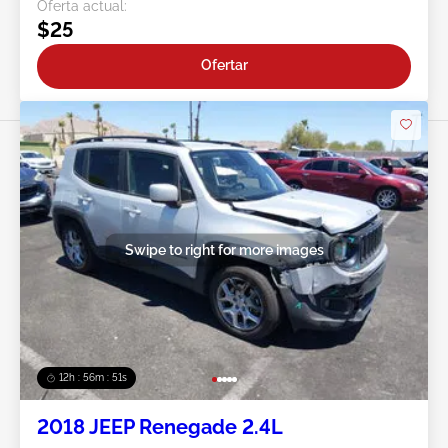
Oferta actual:
$25
Ofertar
Swipe to right for more images
12h : 56m : 49s
2018 JEEP Renegade 2.4L