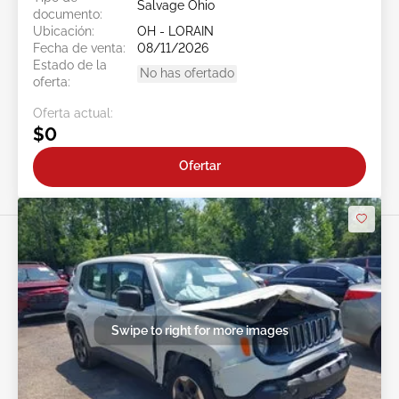
Salvage Ohio
documento:
Ubicación:
OH - LORAIN
Fecha de venta:
08/11/2026
Estado de la
No has ofertado
oferta:
Oferta actual:
$0
Ofertar
Swipe to right for more images