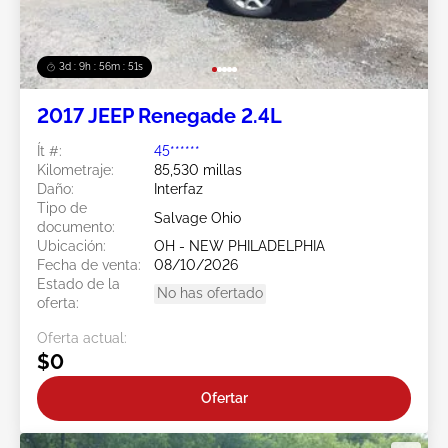
3d : 9h : 56m : 49s
2017 JEEP Renegade 2.4L
Ít #:
45******
Kilometraje:
85,530 millas
Daño:
Interfaz
Tipo de
Salvage Ohio
documento:
Ubicación:
OH - NEW PHILADELPHIA
Fecha de venta:
08/10/2026
Estado de la
No has ofertado
oferta:
Oferta actual:
$0
Ofertar