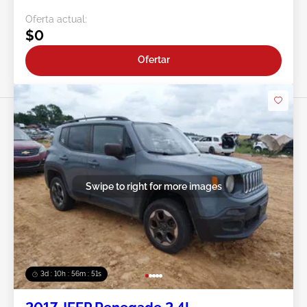
Oferta actual:
$0
Ofertar
Swipe to right for more images
3d : 10h : 56m : 49s