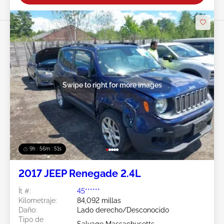
Swipe to right for more images
9h : 56m : 49s
2017 JEEP Renegade 2.4L
Ít #:
45******
Kilometraje:
84,092 millas
Daño:
Lado derecho/Desconocido
Tipo de