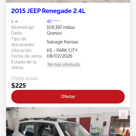
2015 JEEP Renegade 2.4L
Ít #:
45******
Kilometraje:
109,397 millas
Daño:
Granizo
Tipo de
Salvage Kansas
documento:
Ubicación:
KS - PARK CITY
Fecha de venta:
08/07/2026
Estado de la
No has ofertado
oferta:
Oferta actual:
$225
Ofertar