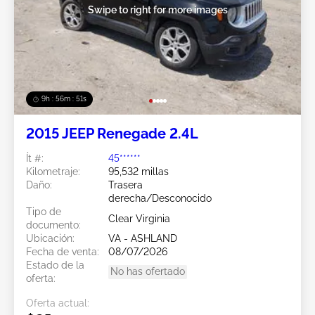
Swipe to right for more images
9h : 56m : 49s
2015 JEEP Renegade 2.4L
Ít #:
45******
Kilometraje:
95,532 millas
Daño:
Trasera
derecha/Desconocido
Tipo de
Clear Virginia
documento:
Ubicación:
VA - ASHLAND
Fecha de venta:
08/07/2026
Estado de la
No has ofertado
oferta:
Oferta actual: