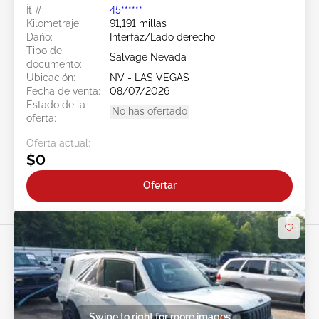
Ít #:
45******
Kilometraje:
91,191 millas
Daño:
Interfaz/Lado derecho
Tipo de
Salvage Nevada
documento:
Ubicación:
NV - LAS VEGAS
Fecha de venta:
08/07/2026
Estado de la
No has ofertado
oferta:
Oferta actual:
$0
Ofertar
Swipe to right for more images