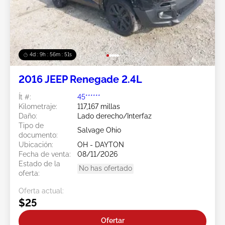
4d : 9h : 56m : 49s
2016 JEEP Renegade 2.4L
Ít #:
45******
Kilometraje:
117,167 millas
Daño:
Lado derecho/Interfaz
Tipo de
Salvage Ohio
documento:
Ubicación:
OH - DAYTON
Fecha de venta:
08/11/2026
Estado de la
No has ofertado
oferta:
Oferta actual:
$25
Ofertar