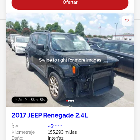
Ofertar
Swipe to right for more images
3d : 9h : 56m : 49s
2017 JEEP Renegade 2.4L
Ít #:
45******
Kilometraje:
155,293 millas
Daño:
Interfaz