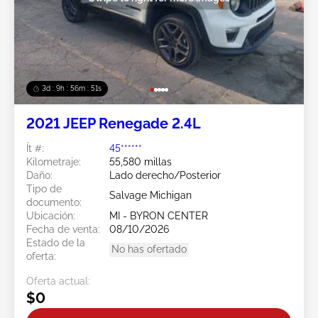
3d : 9h : 56m : 49s
2021 JEEP Renegade 2.4L
Ít #:
45******
Kilometraje:
55,580 millas
Daño:
Lado derecho/Posterior
Tipo de
Salvage Michigan
documento:
Ubicación:
MI - BYRON CENTER
Fecha de venta:
08/10/2026
Estado de la
No has ofertado
oferta:
Oferta actual:
$0