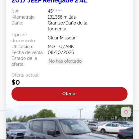
2017 JEEP Renegade 2.4L
Ít #:
45******
Kilometraje:
131,366 millas
Daño:
Granizo/Daño de la
tormenta
Tipo de
Clear Missouri
documento:
Ubicación:
MO - OZARK
Fecha de venta:
08/10/2026
Estado de la
No has ofertado
oferta:
Oferta actual:
$0
Ofertar