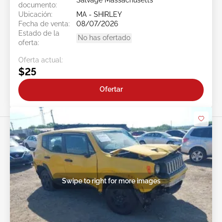
Salvage Massachusetts
documento:
Ubicación:
MA - SHIRLEY
Fecha de venta:
08/07/2026
Estado de la
No has ofertado
oferta:
Oferta actual:
$25
Ofertar
Swipe to right for more images