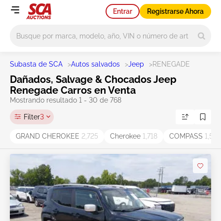
Entrar
Registrarse Ahora
Main search
Subasta de SCA
>
Autos salvados
>
Jeep
>
RENEGADE
Dañados, Salvage & Chocados Jeep
Renegade Carros en Venta
Mostrando resultado 1 - 30 de 768
Filter
3
GRAND CHEROKEE
2,725
Cherokee
1,718
COMPASS
1,519