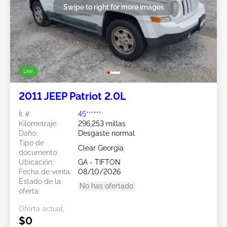
Swipe to right for more images
Live
2011 JEEP Patriot 2.0L
Ít #:
45******
Kilometraje:
296,253 millas
Daño:
Desgaste normal
Tipo de
Clear Georgia
documento:
Ubicación:
GA - TIFTON
Fecha de venta:
08/10/2026
Estado de la
No has ofertado
oferta:
Oferta actual:
$0