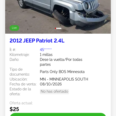
Live
2012 JEEP Patriot 2.4L
Ít #:
45******
Kilometraje:
1 millas
Daño:
Dese la vuelta/Por todas
partes
Tipo de
Parts Only BOS Minnesota
documento:
Ubicación:
MN - MINNEAPOLIS SOUTH
Fecha de venta:
08/10/2026
Estado de la
No has ofertado
oferta:
Oferta actual:
$25