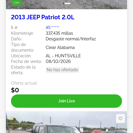
Live
2013 JEEP Patriot 2.0L
Ít #:
45******
Kilometraje:
337,435 millas
Daño:
Desgaste normal/Interfaz
Tipo de
Clear Alabama
documento:
Ubicación:
AL - HUNTSVILLE
Fecha de venta:
08/10/2026
Estado de la
No has ofertado
oferta:
Oferta actual:
$0
Join Live