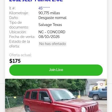
Ít #:
45******
Kilometraje:
90,775 millas
Daño:
Desgaste normal
Tipo de
Salvage Texas
documento:
Ubicación:
NC - CONCORD
Fecha de venta:
08/10/2026
Estado de la
No has ofertado
oferta:
Oferta actual:
$175
Join Live