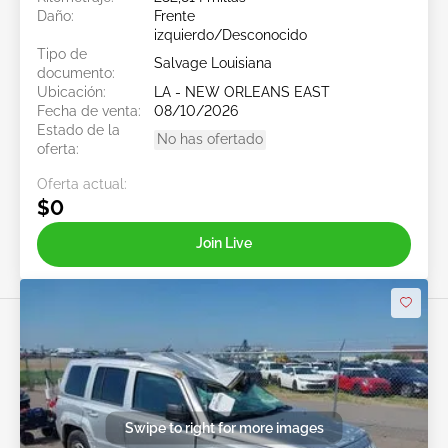
Daño:
Frente
izquierdo/Desconocido
Tipo de
Salvage Louisiana
documento:
Ubicación:
LA - NEW ORLEANS EAST
Fecha de venta:
08/10/2026
Estado de la
No has ofertado
oferta:
Oferta actual:
$0
Join Live
Swipe to right for more images