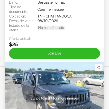
Daño:
Desgaste normal
Tipo de
Clear Tennessee
documento:
Ubicación:
TN - CHATTANOOGA
Fecha de venta:
08/10/2026
Estado de la
No has ofertado
oferta:
Oferta actual:
$25
Join Live
Swipe to right for more images