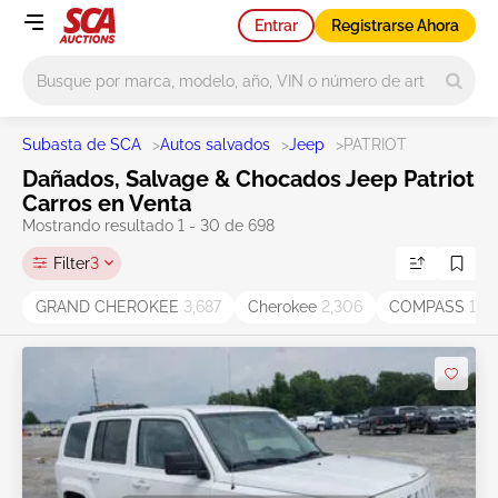
Entrar
Registrarse Ahora
Main search
Subasta de SCA
>
Autos salvados
>
Jeep
>
PATRIOT
Dañados, Salvage & Chocados Jeep Patriot
Carros en Venta
Mostrando resultado 1 - 30 de 698
Filter
3
GRAND CHEROKEE
3,687
Cherokee
2,306
COMPASS
1,9