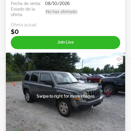
Fecha de venta:
08/10/2026
Estado de la
No has ofertado
oferta:
Oferta actual:
$0
Join Live
Swipe to right for more images