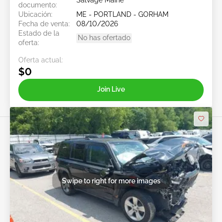
Salvage Maine
documento:
Ubicación:
ME - PORTLAND - GORHAM
Fecha de venta:
08/10/2026
Estado de la
No has ofertado
oferta:
Oferta actual:
$0
Join Live
Swipe to right for more images