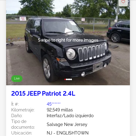
Swipe to right for more images
Live
2015 JEEP Patriot 2.4L
Ít #:
45******
Kilometraje:
92,549 millas
Daño:
Interfaz/Lado izquierdo
Tipo de
Salvage New Jersey
documento:
Ubicación:
NJ - ENGLISHTOWN