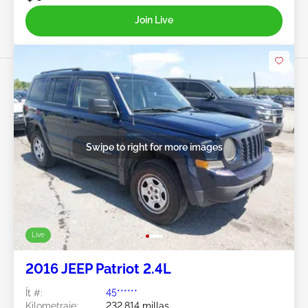
Join Live
Swipe to right for more images
Live
2016 JEEP Patriot 2.4L
Ít #:
45******
Kilometraje:
232,814 millas