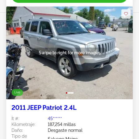
Swipe to right for more images
Live
2011 JEEP Patriot 2.4L
Ít #:
45******
Kilometraje:
187,254 millas
Daño:
Desgaste normal
Tipo de