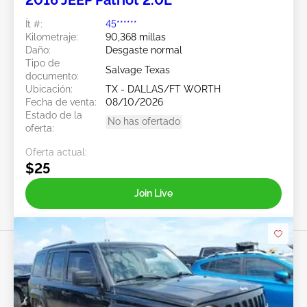
2016 JEEP Patriot 2.0L
Ít #:
45******
Kilometraje:
90,368 millas
Daño:
Desgaste normal
Tipo de
Salvage Texas
documento:
Ubicación:
TX - DALLAS/FT WORTH
Fecha de venta:
08/10/2026
Estado de la
No has ofertado
oferta:
Oferta actual:
$25
Join Live