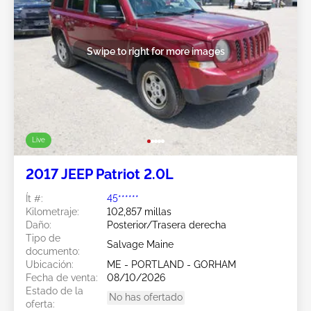
Swipe to right for more images
Live
2017 JEEP Patriot 2.0L
Ít #:
45******
Kilometraje:
102,857 millas
Daño:
Posterior/Trasera derecha
Tipo de
Salvage Maine
documento:
Ubicación:
ME - PORTLAND - GORHAM
Fecha de venta:
08/10/2026
Estado de la
No has ofertado
oferta: