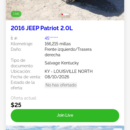
Live
2016 JEEP Patriot 2.0L
Ít #:
45******
Kilometraje:
166,215 millas
Daño:
Frente izquierdo/Trasera
derecha
Tipo de
Salvage Kentucky
documento:
Ubicación:
KY - LOUISVILLE NORTH
Fecha de venta:
08/10/2026
Estado de la
No has ofertado
oferta:
Oferta actual:
$25
Join Live