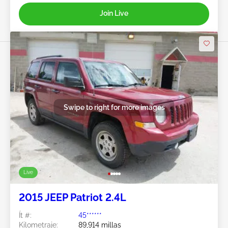
Join Live
Swipe to right for more images
Live
2015 JEEP Patriot 2.4L
Ít #:
45******
Kilometraje:
89,914 millas