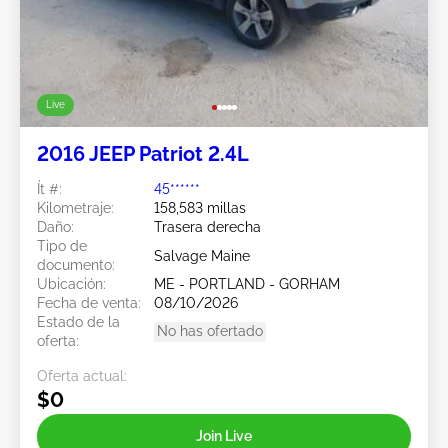
Live
2016 JEEP Patriot 2.4L
Ít #:
45******
Kilometraje:
158,583 millas
Daño:
Trasera derecha
Tipo de
Salvage Maine
documento:
Ubicación:
ME - PORTLAND - GORHAM
Fecha de venta:
08/10/2026
Estado de la
No has ofertado
oferta:
Oferta actual:
$0
Join Live