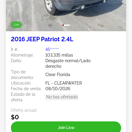
Live
2016 JEEP Patriot 2.4L
Ít #:
45******
Kilometraje:
103,335 millas
Daño:
Desgaste normal/Lado
derecho
Tipo de
Clear Florida
documento:
Ubicación:
FL - CLEARWATER
Fecha de venta:
08/10/2026
Estado de la
No has ofertado
oferta:
Oferta actual:
$0
Join Live