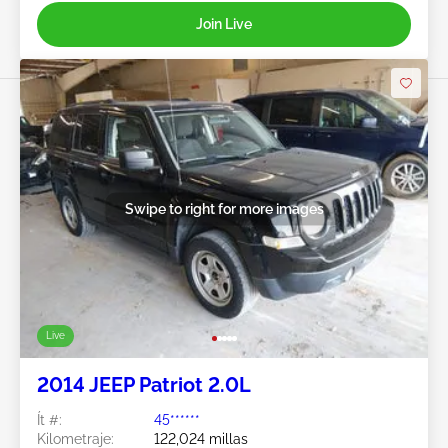
Join Live
Swipe to right for more images
Live
2014 JEEP Patriot 2.0L
Ít #:
45******
Kilometraje:
122,024 millas