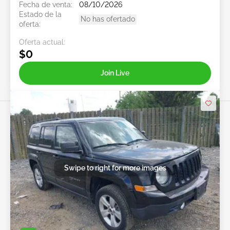
Fecha de venta:
08/10/2026
Estado de la
No has ofertado
oferta:
Oferta actual:
$0
Join Live
Swipe to right for more images