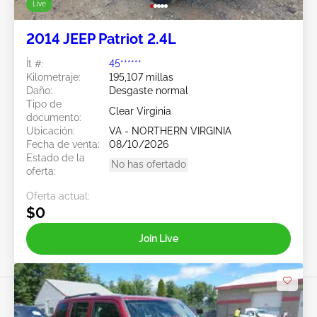
Live
2014 JEEP Patriot 2.4L
Ít #:
45******
Kilometraje:
195,107 millas
Daño:
Desgaste normal
Tipo de
Clear Virginia
documento:
Ubicación:
VA - NORTHERN VIRGINIA
Fecha de venta:
08/10/2026
Estado de la
No has ofertado
oferta:
Oferta actual:
$0
Join Live