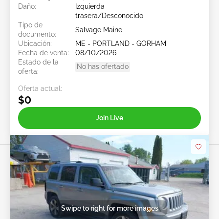
Daño:
Izquierda
trasera/Desconocido
Tipo de
Salvage Maine
documento:
Ubicación:
ME - PORTLAND - GORHAM
Fecha de venta:
08/10/2026
Estado de la
No has ofertado
oferta:
Oferta actual:
$0
Join Live
Swipe to right for more images