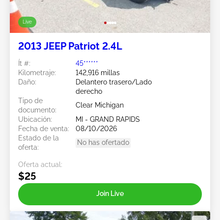
Live
2013 JEEP Patriot 2.4L
Ít #:
45******
Kilometraje:
142,916 millas
Daño:
Delantero trasero/Lado
derecho
Tipo de
Clear Michigan
documento:
Ubicación:
MI - GRAND RAPIDS
Fecha de venta:
08/10/2026
Estado de la
No has ofertado
oferta:
Oferta actual:
$25
Join Live