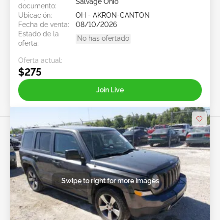
Salvage Ohio
documento:
Ubicación:
OH - AKRON-CANTON
Fecha de venta:
08/10/2026
Estado de la
No has ofertado
oferta:
Oferta actual:
$275
Join Live
Swipe to right for more images