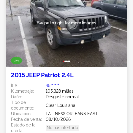
Swipe to right for more images
Live
2015 JEEP Patriot 2.4L
Ít #:
45******
Kilometraje:
105,328 millas
Daño:
Desgaste normal
Tipo de
Clear Louisiana
documento:
Ubicación:
LA - NEW ORLEANS EAST
Fecha de venta:
08/10/2026
Estado de la
No has ofertado
oferta: