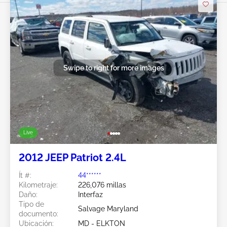
Swipe to right for more images
Live
2012 JEEP Patriot 2.4L
Ít #:
44******
Kilometraje:
226,076 millas
Daño:
Interfaz
Tipo de
Salvage Maryland
documento:
Ubicación:
MD - ELKTON