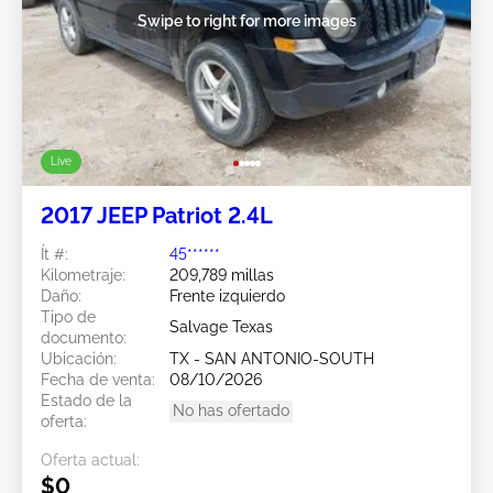
Swipe to right for more images
Live
2017 JEEP Patriot 2.4L
Ít #:
45******
Kilometraje:
209,789 millas
Daño:
Frente izquierdo
Tipo de
Salvage Texas
documento:
Ubicación:
TX - SAN ANTONIO-SOUTH
Fecha de venta:
08/10/2026
Estado de la
No has ofertado
oferta:
Oferta actual:
$0