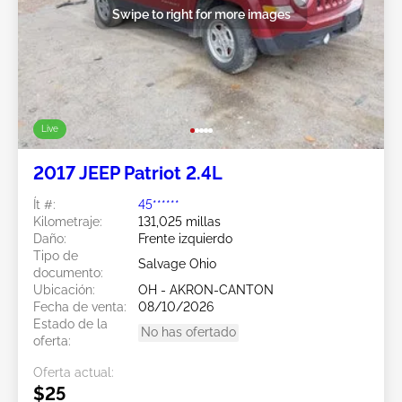
Swipe to right for more images
Live
2017 JEEP Patriot 2.4L
Ít #:
45******
Kilometraje:
131,025 millas
Daño:
Frente izquierdo
Tipo de
Salvage Ohio
documento:
Ubicación:
OH - AKRON-CANTON
Fecha de venta:
08/10/2026
Estado de la
No has ofertado
oferta:
Oferta actual:
$25