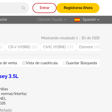
Entrar
Registrarse Ahora
oche
Obtener Ayuda
Spanish
selected
Mostrando resultado 1 - 30 de 1926
12
CR-V HYBRID
333
CIVIC HYBRID
209
Element
195
Ins
a de venta
Vista de cuadrícula
Guardar Búsqueda
ey 3.5L
illas
 normal/Interfaz
ENEL
026
fertado