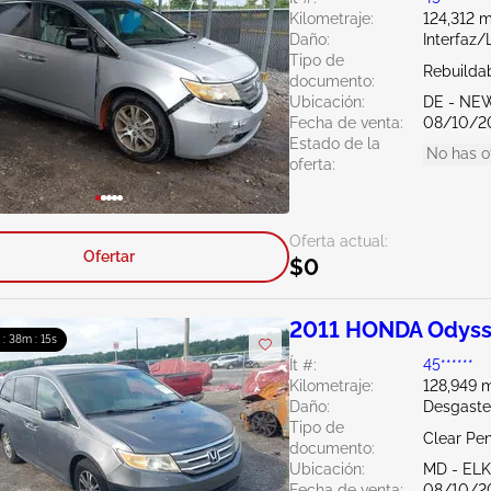
Kilometraje:
124,312 m
Daño:
Interfaz
Tipo de
Rebuildab
documento:
Ubicación:
DE - NE
Fecha de venta:
08/10/2
Estado de la
No has o
oferta:
Oferta actual:
Ofertar
$0
2011 HONDA Odyss
 : 38m : 14s
Ít #:
45******
Kilometraje:
128,949 m
Daño:
Desgaste
Tipo de
Clear Pe
documento:
Ubicación:
MD - EL
Fecha de venta:
08/10/2