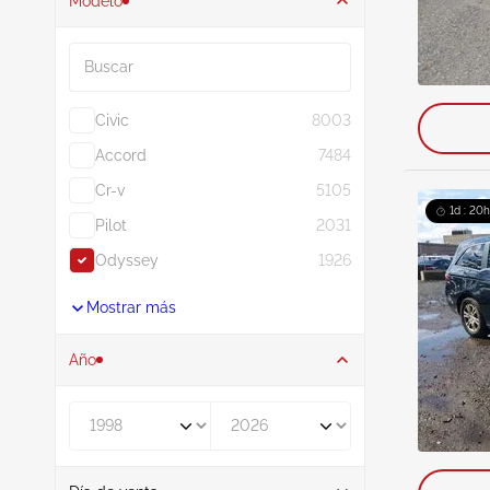
Modelo
Buscar
Civic
8003
Accord
7484
Cr-v
5105
1d : 20h
Pilot
2031
Odyssey
1926
Mostrar más
Año
De
A