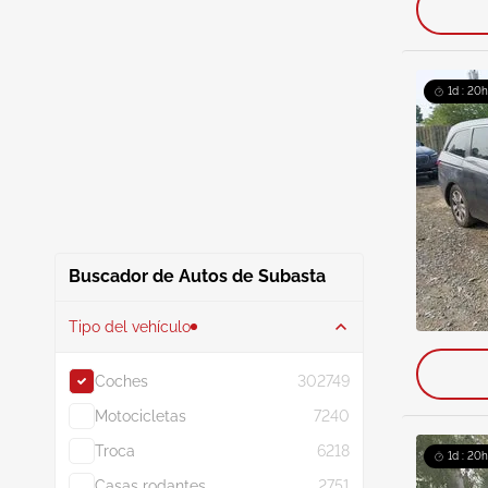
1d : 20h
Buscador de Autos de Subasta
Tipo del vehículo
Coches
302749
Motocicletas
7240
Troca
6218
1d : 20h
Casas rodantes
2751