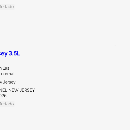
fertado
ey 3.5L
illas
 normal
w Jersey
ENEL NEW JERSEY
026
fertado