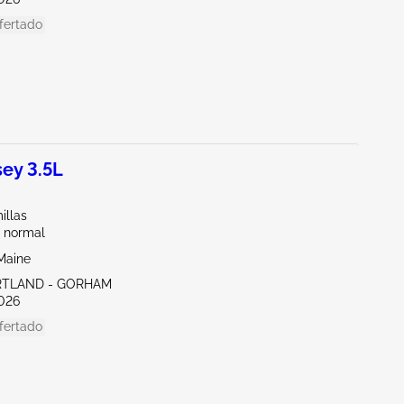
fertado
ey 3.5L
illas
 normal
Maine
RTLAND - GORHAM
026
fertado