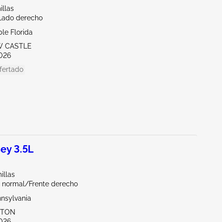
illas
/Lado derecho
le Florida
W CASTLE
026
fertado
ey 3.5L
illas
 normal/Frente derecho
nnsylvania
KTON
026