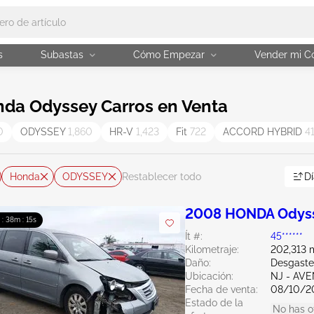
s
Subastas
Cómo Empezar
Vender mi C
da Odyssey Carros en Venta
0
ODYSSEY
1,860
HR-V
1,423
Fit
722
ACCORD HYBRID
4
Honda
ODYSSEY
Dí
Restablecer todo
2008 HONDA Odyss
 : 38m : 14s
Ít #:
45******
Kilometraje:
202,313 m
Daño:
Desgaste
Ubicación:
NJ - AV
Fecha de venta:
08/10/2
Estado de la
No has o