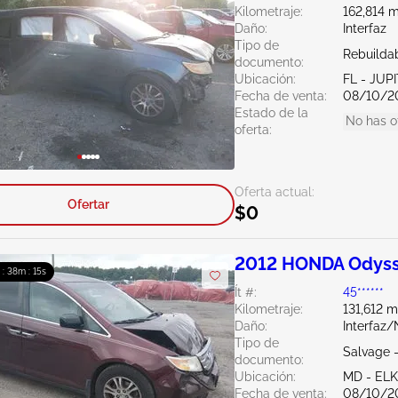
Kilometraje:
162,814 m
Daño:
Interfaz
Tipo de
Rebuildab
documento:
Ubicación:
FL - JUP
Fecha de venta:
08/10/2
Estado de la
No has o
oferta:
Oferta actual:
Ofertar
$0
2012 HONDA Odyss
 : 38m : 14s
Ít #:
45******
Kilometraje:
131,612 m
Daño:
Interfaz
Tipo de
Salvage 
documento:
Ubicación:
MD - EL
Fecha de venta:
08/10/2