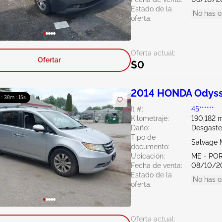
Estado de la
No has o
oferta:
Oferta actual:
Ofertar
$0
2014 HONDA Odyss
 : 38m : 14s
Ít #:
45******
Kilometraje:
190,182 m
Daño:
Desgaste
Tipo de
Salvage 
documento:
Ubicación:
ME - PO
Fecha de venta:
08/10/2
Estado de la
No has o
oferta:
Oferta actual: