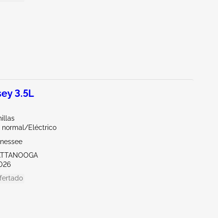
ey 3.5L
illas
 normal/Eléctrico
nnessee
ATTANOOGA
026
fertado