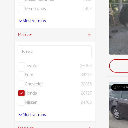
Remolques
1452
Mostrar más
Marca
Buscar
Toyota
37058
Ford
34373
Chevrolet
32816
1d : 20h
Honda
28727
Nissan
24768
Mostrar más