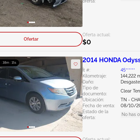
oferta:
Oferta actual:
Ofertar
$0
2014 HONDA Odyss
 : 38m : 14s
Ít #:
45******
Kilometraje:
144,222 m
Daño:
Desgaste
Tipo de
Clear Te
documento:
Ubicación:
TN - CH
Fecha de venta:
08/10/2
Estado de la
No has o
oferta:
Oferta actual: