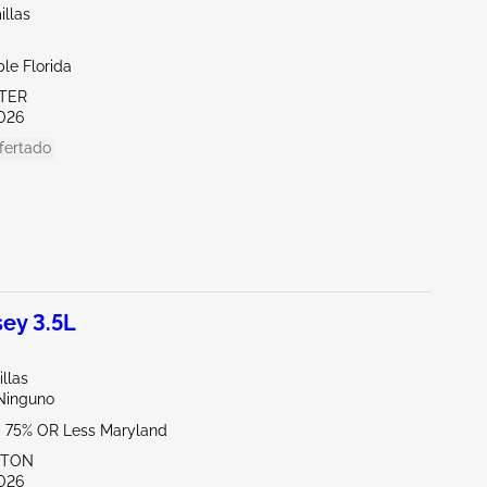
illas
le Florida
ITER
026
fertado
ey 3.5L
illas
/Ninguno
- 75% OR Less Maryland
KTON
026