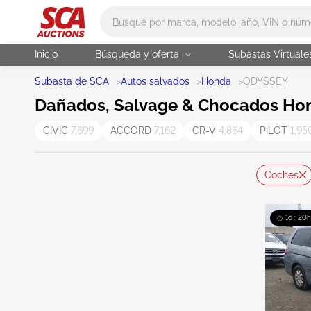
Main search
Inicio
Búsqueda y oferta
Subastas Virtuale
Subasta de SCA
>
Autos salvados
>
Honda
>
ODYSSEY
Dañados, Salvage & Chocados Hon
CIVIC
7,699
ACCORD
7,162
CR-V
4,864
PILOT
1,95
Coches
1d : 20h