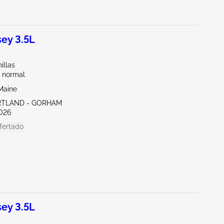
ey 3.5L
illas
 normal
Maine
RTLAND - GORHAM
026
fertado
ey 3.5L