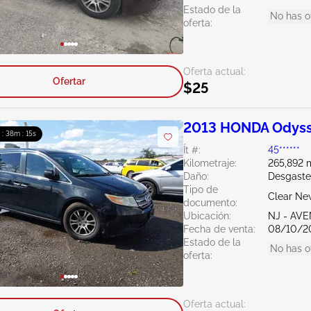
Estado de la
No has o
oferta:
Oferta actual:
Ofertar
$25
2013 HONDA Odyss
 : 38m : 14s
Ít #:
45******
Kilometraje:
265,892 m
Daño:
Desgaste
Tipo de
Clear Ne
documento:
Ubicación:
NJ - AV
Fecha de venta:
08/10/2
Estado de la
No has o
oferta:
Oferta actual: