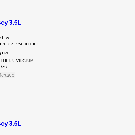
ey 3.5L
illas
erecho/Desconocido
ginia
RTHERN VIRGINIA
026
fertado
ey 3.5L