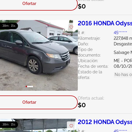
Ofertar
$0
2016 HONDA Odyss
 : 38m : 14s
Ít #:
45******
Kilometraje:
227,848 m
Daño:
Desgaste
Tipo de
Salvage 
documento:
Ubicación:
ME - PO
Fecha de venta:
08/10/2
Estado de la
No has o
oferta:
Oferta actual:
Ofertar
$0
2012 HONDA Odyss
 : 38m : 14s
Ít #:
45******