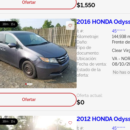
Ofertar
$1,550
2016 HONDA Odyss
 : 38m : 14s
Ít #:
45******
Kilometraje:
144,938 m
Daño:
Frente d
Tipo de
Clear Vir
documento:
Ubicación:
VA - NO
Fecha de venta:
08/10/2
Estado de la
No has o
oferta:
Oferta actual:
Ofertar
$0
2012 HONDA Odyss
 : 38m : 14s
Ít #:
45******