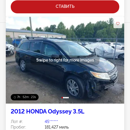
СТАВИТЬ
Swipe to right for more images
7h : 52m : 20s
2012 HONDA Odyssey 3.5L
Лот #:
45******
Пробег:
181,427 миль