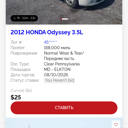
7h : 52m : 20s
2012 HONDA Odyssey 3.5L
Лот #:
45******
Пробег:
168,000 миль
Повреждения:
Normal Wear & Tear/
Передняя часть
Doc Type:
Clear Pennsylvania
Площадка:
MD - ELKTON
Дата торгов:
08/10/2026
Статус ставки:
You Haven't bid
Current Bid:
$25
СТАВИТЬ