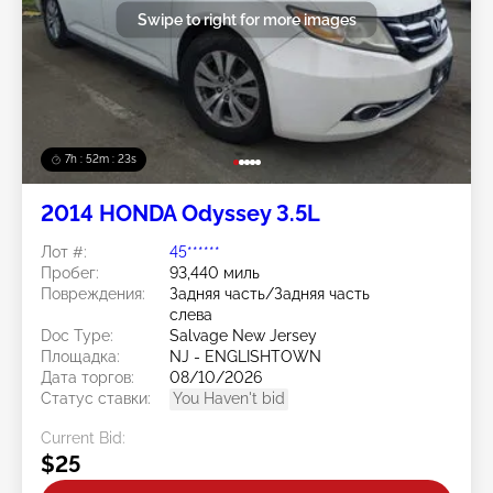
Swipe to right for more images
7h : 52m : 20s
2014 HONDA Odyssey 3.5L
Лот #:
45******
Пробег:
93,440 миль
Повреждения:
Задняя часть/Задняя часть
слева
Doc Type:
Salvage New Jersey
Площадка:
NJ - ENGLISHTOWN
Дата торгов:
08/10/2026
Статус ставки:
You Haven't bid
Current Bid:
$25