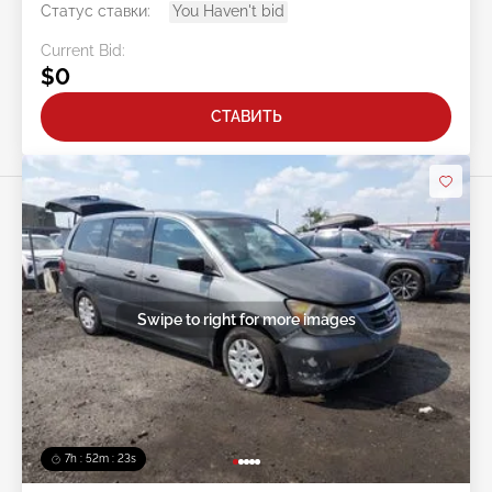
Статус ставки:
You Haven't bid
Current Bid:
$0
СТАВИТЬ
Swipe to right for more images
7h : 52m : 20s