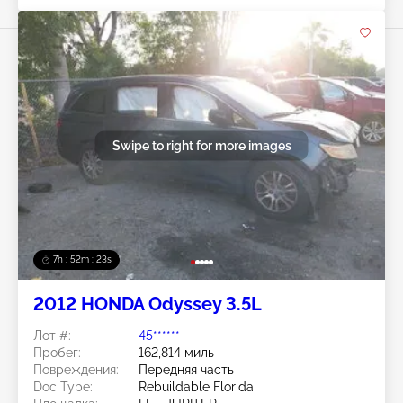
Swipe to right for more images
7h : 52m : 20s
2012 HONDA Odyssey 3.5L
Лот #:
45******
Пробег:
162,814 миль
Повреждения:
Передняя часть
Doc Type:
Rebuildable Florida