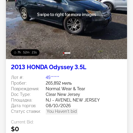
Swipe to right for more images
7h : 52m : 20s
2013 HONDA Odyssey 3.5L
Лот #:
45******
Пробег:
265,892 миль
Повреждения:
Normal Wear & Tear
Doc Type:
Clear New Jersey
Площадка:
NJ - AVENEL NEW JERSEY
Дата торгов:
08/10/2026
Статус ставки:
You Haven't bid
Current Bid:
$0