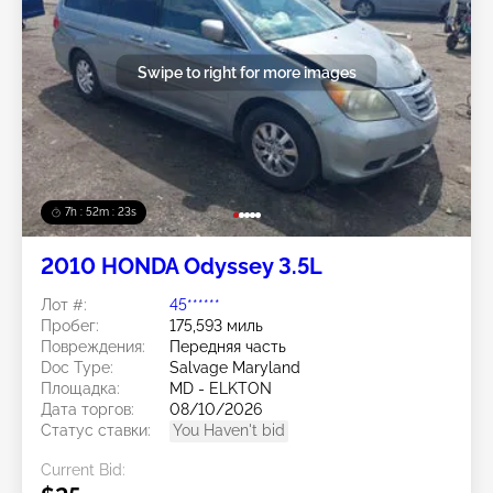
Swipe to right for more images
7h : 52m : 20s
2010 HONDA Odyssey 3.5L
Лот #:
45******
Пробег:
175,593 миль
Повреждения:
Передняя часть
Doc Type:
Salvage Maryland
Площадка:
MD - ELKTON
Дата торгов:
08/10/2026
Статус ставки:
You Haven't bid
Current Bid: