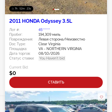
7h : 52m : 20s
2011 HONDA Odyssey 3.5L
Лот #:
45******
Пробег:
194,309 миль
Повреждения:
Левая сторона/Неизвестно
Doc Type:
Clear Virginia
Площадка:
VA - NORTHERN VIRGINIA
Дата торгов:
08/10/2026
Статус ставки:
You Haven't bid
Current Bid:
$0
СТАВИТЬ