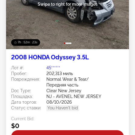
Swipe to right for more images
7h : 52m : 20s
2008 HONDA Odyssey 3.5L
Лот #:
45******
Пробег:
202,313 миль
Повреждения:
Normal Wear & Tear/
Передняя часть
Doc Type:
Clear New Jersey
Площадка:
NJ - AVENEL NEW JERSEY
Дата торгов:
08/10/2026
Статус ставки:
You Haven't bid
Current Bid:
$0