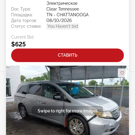
Электрическое
Doc Type:
Clear Tennessee
Площадка:
TN - CHATTANOOGA
Дата торгов:
08/10/2026
Статус ставки:
You Haven't bid
Current Bid:
$625
СТАВИТЬ
Swipe to right for more images