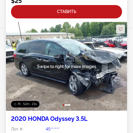
$25
СТАВИТЬ
Swipe to right for more images
7h : 52m : 20s
2020 HONDA Odyssey 3.5L
Лот #:
45******