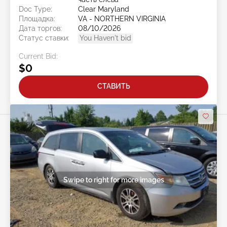
Doc Type:
Clear Maryland
Площадка:
VA - NORTHERN VIRGINIA
Дата торгов:
08/10/2026
Статус ставки:
You Haven't bid
Current Bid:
$0
СТАВИТЬ
Swipe to right for more images