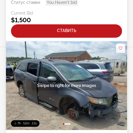
Статус ставки:
You Haven't bid
Current Bid:
$1,500
СТАВИТЬ
Swipe to right for more images
7h : 52m : 20s