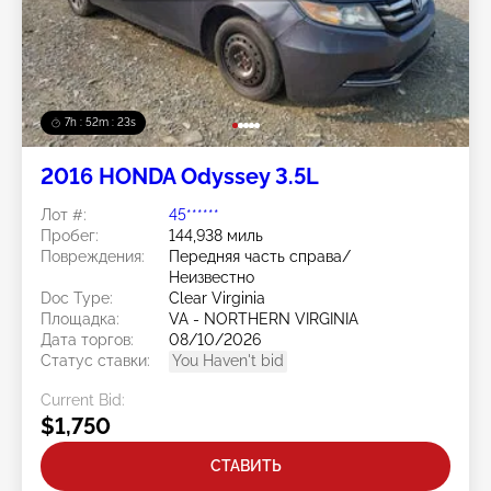
7h : 52m : 20s
2016 HONDA Odyssey 3.5L
Лот #:
45******
Пробег:
144,938 миль
Повреждения:
Передняя часть справа/
Неизвестно
Doc Type:
Clear Virginia
Площадка:
VA - NORTHERN VIRGINIA
Дата торгов:
08/10/2026
Статус ставки:
You Haven't bid
Current Bid:
$1,750
СТАВИТЬ