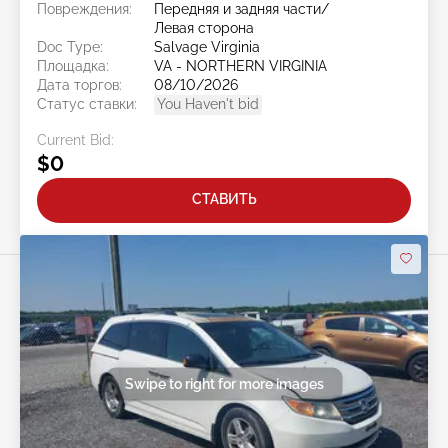
Повреждения:
Передняя и задняя части/
Левая сторона
Doc Type:
Salvage Virginia
Площадка:
VA - NORTHERN VIRGINIA
Дата торгов:
08/10/2026
Статус ставки:
You Haven't bid
Current Bid:
$0
СТАВИТЬ
Swipe to right for more images