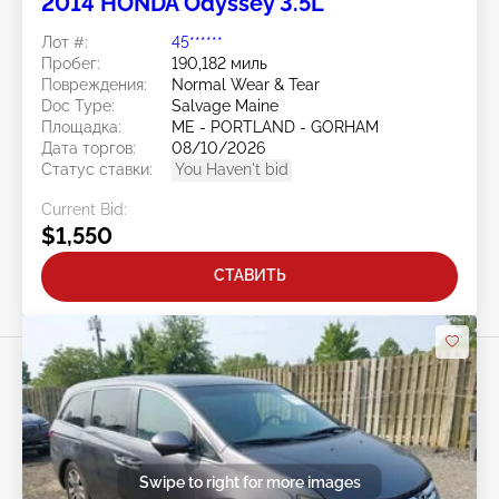
2014 HONDA Odyssey 3.5L
Лот #:
45******
Пробег:
190,182 миль
Повреждения:
Normal Wear & Tear
Doc Type:
Salvage Maine
Площадка:
ME - PORTLAND - GORHAM
Дата торгов:
08/10/2026
Статус ставки:
You Haven't bid
Current Bid:
$1,550
СТАВИТЬ
Swipe to right for more images