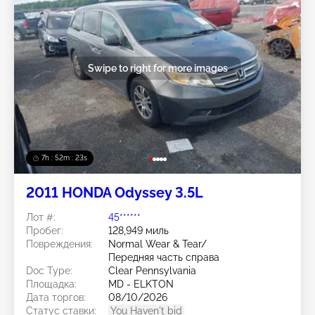
Swipe to right for more images
7h : 52m : 20s
2011 HONDA Odyssey 3.5L
Лот #:
45******
Пробег:
128,949 миль
Повреждения:
Normal Wear & Tear/
Передняя часть справа
Doc Type:
Clear Pennsylvania
Площадка:
MD - ELKTON
Дата торгов:
08/10/2026
Статус ставки:
You Haven't bid