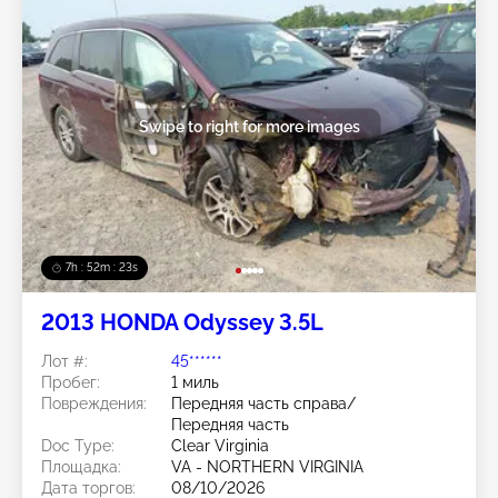
Swipe to right for more images
7h : 52m : 20s
2013 HONDA Odyssey 3.5L
Лот #:
45******
Пробег:
1 миль
Повреждения:
Передняя часть справа/
Передняя часть
Doc Type:
Clear Virginia
Площадка:
VA - NORTHERN VIRGINIA
Дата торгов:
08/10/2026