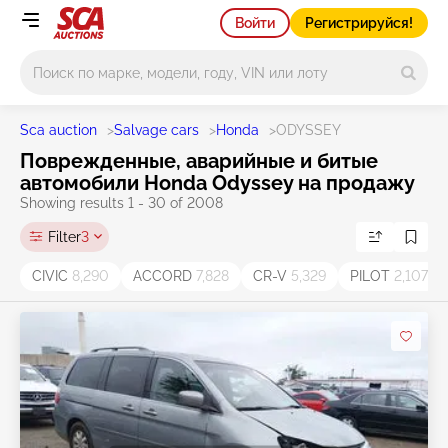
Войти
Регистрируйся!
Main search
Sca auction
>
Salvage cars
>
Honda
>
ODYSSEY
Поврежденные, аварийные и битые
автомобили Honda Odyssey на продажу
Showing results 1 - 30 of 2008
Filter
3
CIVIC
8,290
ACCORD
7,828
CR-V
5,329
PILOT
2,107