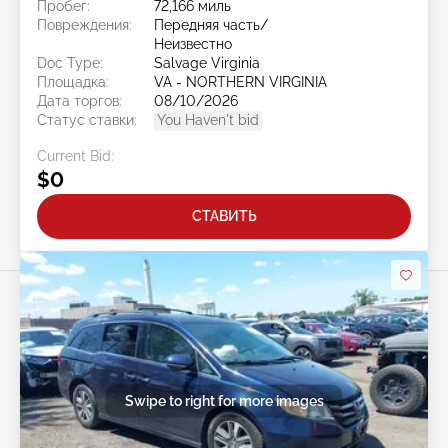
Пробег:
72,166 миль
Повреждения:
Передняя часть/
Неизвестно
Doc Type:
Salvage Virginia
Площадка:
VA - NORTHERN VIRGINIA
Дата торгов:
08/10/2026
Статус ставки:
You Haven't bid
Current Bid:
$0
СТАВИТЬ
Swipe to right for more images