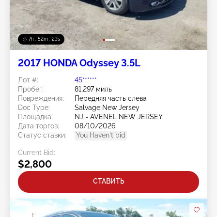
7h : 52m : 20s
2017 HONDA Odyssey 3.5L
Лот #:
45******
Пробег:
81,297 миль
Повреждения:
Передняя часть слева
Doc Type:
Salvage New Jersey
Площадка:
NJ - AVENEL NEW JERSEY
Дата торгов:
08/10/2026
Статус ставки:
You Haven't bid
Current Bid:
$2,800
СТАВИТЬ