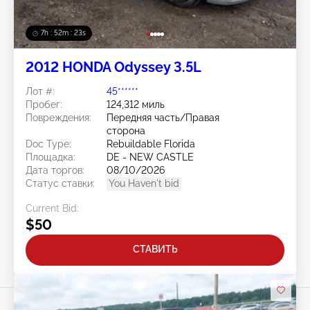
7h : 52m : 20s
2012 HONDA Odyssey 3.5L
Лот #:
45******
Пробег:
124,312 миль
Повреждения:
Передняя часть/Правая
сторона
Doc Type:
Rebuildable Florida
Площадка:
DE - NEW CASTLE
Дата торгов:
08/10/2026
Статус ставки:
You Haven't bid
Current Bid:
$50
СТАВИТЬ