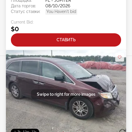
Площадка:
FL - JUPITER
Дата торгов:
08/10/2026
Статус ставки:
You Haven't bid
Current Bid:
$0
СТАВИТЬ
Swipe to right for more images
7h : 52m : 20s