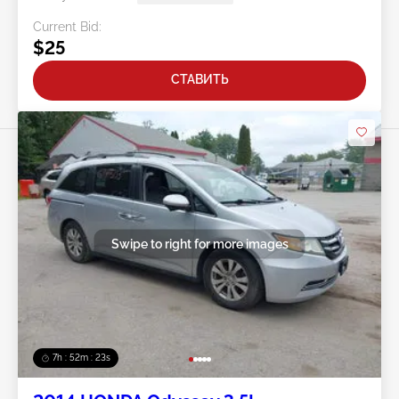
Current Bid:
$25
СТАВИТЬ
Swipe to right for more images
7h : 52m : 20s