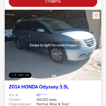
СТАВИТЬ
Swipe to right for more images
7h : 52m : 20s
2014 HONDA Odyssey 3.5L
Лот #:
45******
Пробег:
144,222 миль
Повреждения:
Normal Wear & Tear/