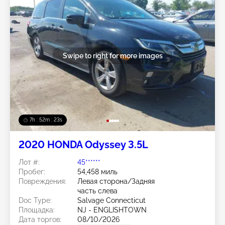
Swipe to right for more images
7h : 52m : 20s
2020 HONDA Odyssey 3.5L
Лот #:
45******
Пробег:
54,458 миль
Повреждения:
Левая сторона/Задняя
часть слева
Doc Type:
Salvage Connecticut
Площадка:
NJ - ENGLISHTOWN
Дата торгов:
08/10/2026