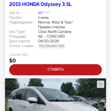
2015 HONDA Odyssey 3.5L
Лот #:
45******
Пробег:
1 миль
Повреждения:
Normal Wear & Tear/
Правая сторона
Doc Type:
Clear North Carolina
Площадка:
NC - CONCORD
Дата торгов:
08/10/2026
Статус ставки:
You Haven't bid
Current Bid:
$0
СТАВИТЬ