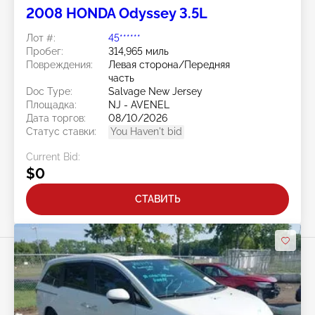
2008 HONDA Odyssey 3.5L
Лот #:
45******
Пробег:
314,965 миль
Повреждения:
Левая сторона/Передняя
часть
Doc Type:
Salvage New Jersey
Площадка:
NJ - AVENEL
Дата торгов:
08/10/2026
Статус ставки:
You Haven't bid
Current Bid:
$0
СТАВИТЬ