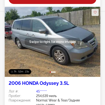
Swipe to right for more images
7h : 52m : 20s
2006 HONDA Odyssey 3.5L
Лот #:
45******
Пробег:
254,639 миль
Повреждения:
Normal Wear & Tear/Задняя
часть слева