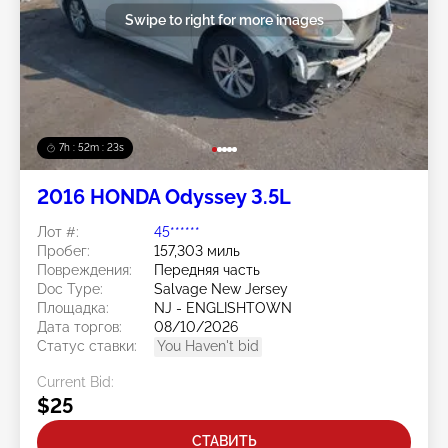
Swipe to right for more images
7h : 52m : 20s
2016 HONDA Odyssey 3.5L
Лот #:
45******
Пробег:
157,303 миль
Повреждения:
Передняя часть
Doc Type:
Salvage New Jersey
Площадка:
NJ - ENGLISHTOWN
Дата торгов:
08/10/2026
Статус ставки:
You Haven't bid
Current Bid:
$25
СТАВИТЬ