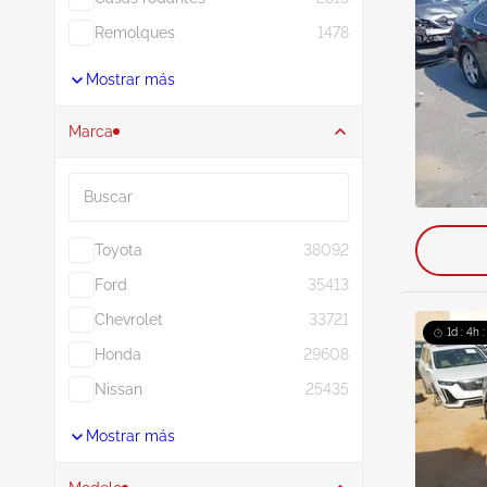
Remolques
1478
Mostrar más
Marca
Buscar
Toyota
38092
Ford
35413
Chevrolet
33721
1d : 4h 
Honda
29608
Nissan
25435
Mostrar más