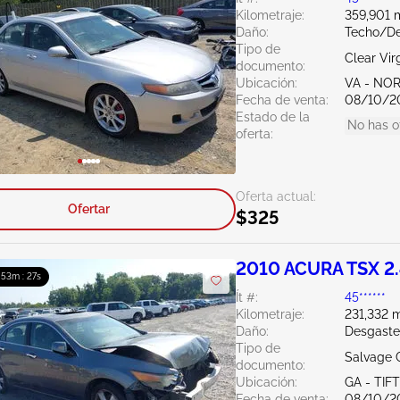
Kilometraje:
359,901 m
Daño:
Techo/D
Tipo de
Clear Vir
documento:
Ubicación:
VA - NO
Fecha de venta:
08/10/2
Estado de la
No has o
oferta:
Oferta actual:
Ofertar
$325
2010 ACURA TSX 2
: 53m : 26s
Ít #:
45******
Kilometraje:
231,332 m
Daño:
Desgaste
Tipo de
Salvage 
documento:
Ubicación:
GA - TIF
Fecha de venta:
08/10/2