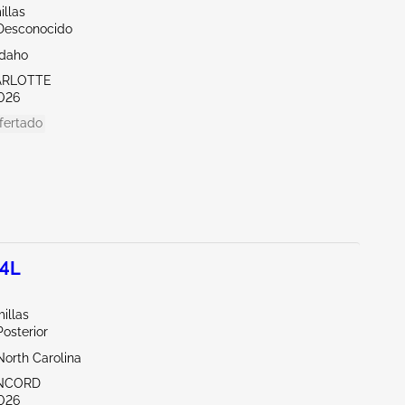
illas
/Desconocido
Idaho
ARLOTTE
026
fertado
.4L
illas
Posterior
North Carolina
ONCORD
026