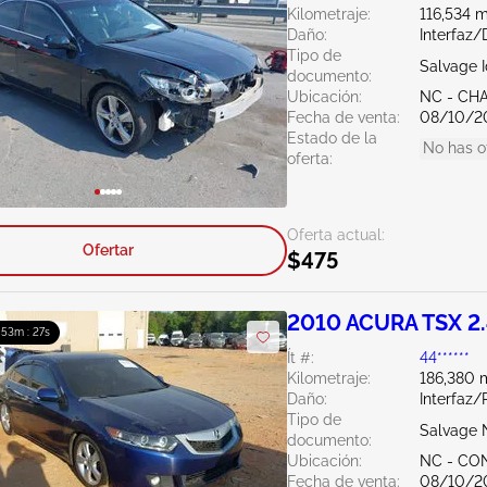
Kilometraje:
116,534 m
Daño:
Interfaz
Tipo de
Salvage 
documento:
Ubicación:
NC - CH
Fecha de venta:
08/10/2
Estado de la
No has o
oferta:
Oferta actual:
Ofertar
$475
2010 ACURA TSX 2
: 53m : 26s
Ít #:
44******
Kilometraje:
186,380 m
Daño:
Interfaz/
Tipo de
Salvage 
documento:
Ubicación:
NC - C
Fecha de venta:
08/10/2