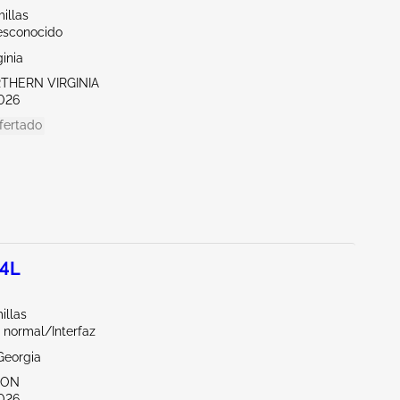
illas
esconocido
ginia
RTHERN VIRGINIA
026
fertado
.4L
illas
 normal/Interfaz
Georgia
TON
026