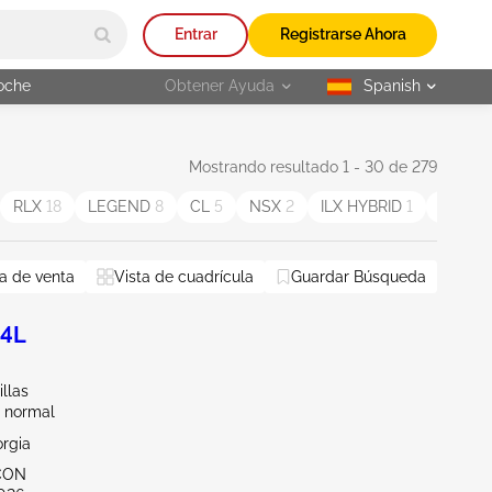
Entrar
Registrarse Ahora
oche
Obtener Ayuda
Spanish
selected
Mostrando resultado 1 - 30 de 279
RLX
18
LEGEND
8
CL
5
NSX
2
ILX HYBRID
1
MDX S
a de venta
Vista de cuadrícula
Guardar Búsqueda
.4L
illas
 normal
orgia
CON