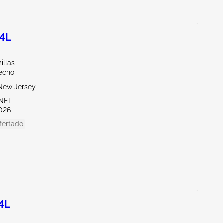
.4L
illas
echo
New Jersey
ENEL
026
fertado
.4L