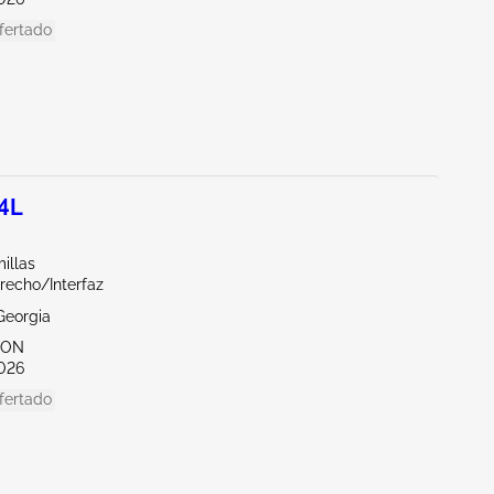
fertado
.4L
illas
recho/Interfaz
Georgia
TON
026
fertado