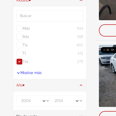
Modelo
Buscar
Mdx
944
Rdx
588
Tlx
460
1d : 5h 
Tl
431
Tsx
279
Mostrar más
Año
De
A