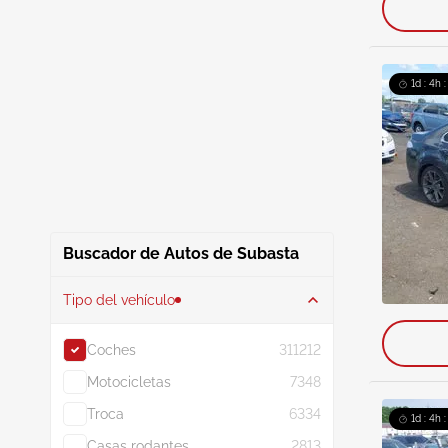
1d : 4h 
Buscador de Autos de Subasta
Tipo del vehículo
Coches
311212
Motocicletas
7348
Troca
6334
1d : 4h 
Casas rodantes
2813