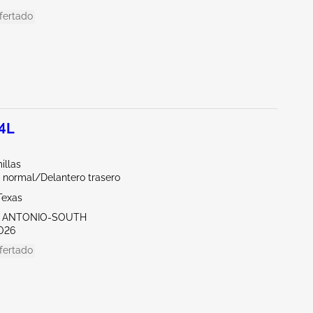
fertado
.4L
illas
 normal/Delantero trasero
Texas
N ANTONIO-SOUTH
026
fertado