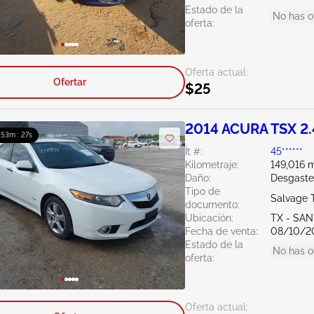
Estado de la
No has o
oferta:
Oferta actual:
Ofertar
$25
2014 ACURA TSX 2
: 53m : 26s
Ít #:
45******
Kilometraje:
149,016 m
Daño:
Desgaste
Tipo de
Salvage 
documento:
Ubicación:
TX - SA
Fecha de venta:
08/10/2
Estado de la
No has o
oferta:
Oferta actual: