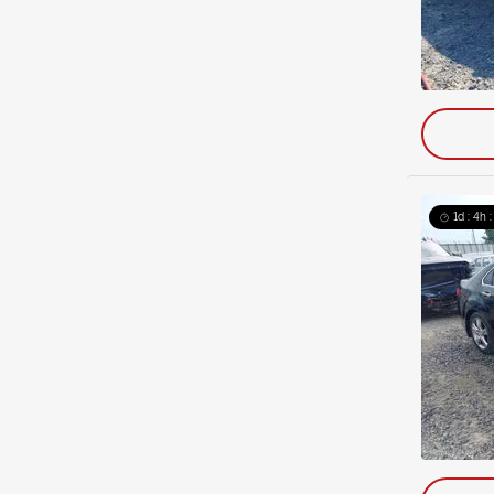
1d : 4h 