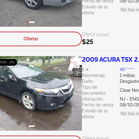
Fecha de venta:
08/10/2
Estado de la
No has o
oferta:
Oferta actual:
Ofertar
$25
2009 ACURA TSX 2
: 53m : 26s
Ít #:
45******
Kilometraje:
1 millas
Daño:
Desgaste
Tipo de
Clear Ne
documento:
Ubicación:
NJ - EN
Fecha de venta:
08/10/2
Estado de la
No has o
oferta:
Oferta actual: