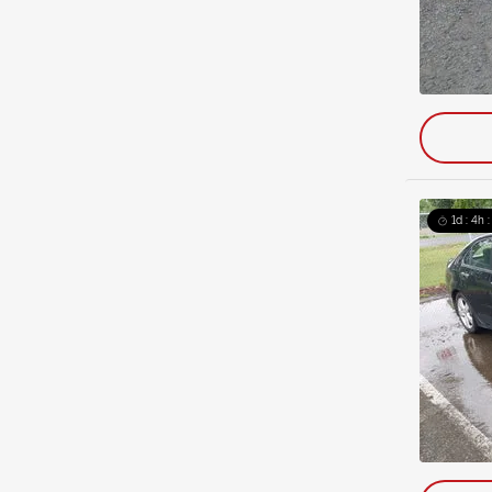
1d : 4h 