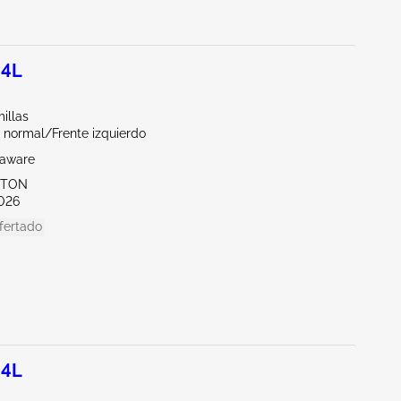
.4L
illas
 normal/Frente izquierdo
laware
KTON
026
fertado
.4L