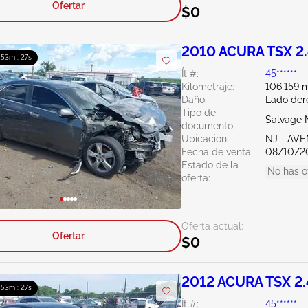
Ofertar
$0
2010 ACURA TSX 2
: 53m : 26s
Ít #:
45******
Kilometraje:
106,159 m
Daño:
Lado der
Tipo de
Salvage 
documento:
Ubicación:
NJ - AV
Fecha de venta:
08/10/2
Estado de la
No has o
oferta:
Oferta actual:
Ofertar
$0
2012 ACURA TSX 2
: 53m : 26s
Ít #:
45******