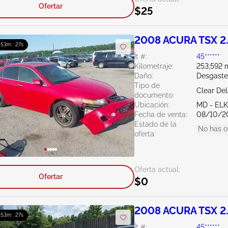
Ofertar
$25
2008 ACURA TSX 2
: 53m : 26s
Ít #:
45******
Kilometraje:
253,592 m
Daño:
Desgaste
Tipo de
Clear De
documento:
Ubicación:
MD - EL
Fecha de venta:
08/10/2
Estado de la
No has o
oferta:
Oferta actual:
Ofertar
$0
2008 ACURA TSX 2
: 53m : 26s
Ít #:
45******