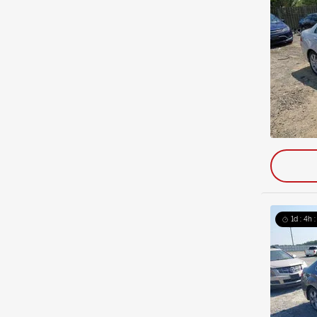
1d : 4h 