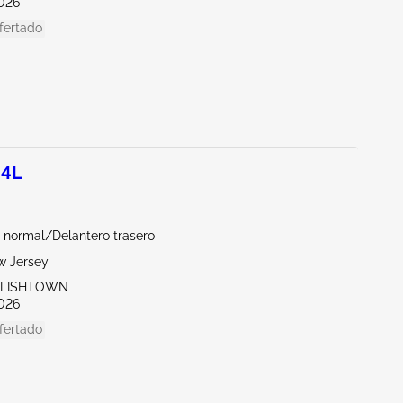
026
fertado
.4L
 normal/Delantero trasero
w Jersey
GLISHTOWN
026
fertado