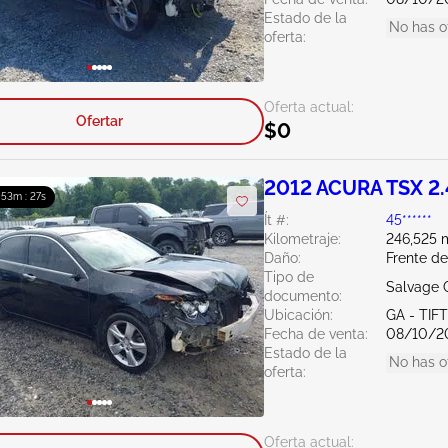
Estado de la
No has o
oferta:
Oferta actual:
Ofertar
$0
2012 ACURA TSX 2
: 53m : 26s
Ít #:
45******
Kilometraje:
246,525 m
Daño:
Frente de
Tipo de
Salvage 
documento:
Ubicación:
GA - TIF
Fecha de venta:
08/10/2
Estado de la
No has o
oferta:
Oferta actual: