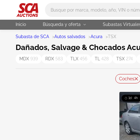
Main search
Inicio
Búsqueda y oferta
Subastas Virtuale
Subasta de SCA
>
Autos salvados
>
Acura
>
TSX
Dañados, Salvage & Chocados Acu
MDX
939
RDX
583
TLX
456
TL
428
TSX
274
Coches
1d : 4h 