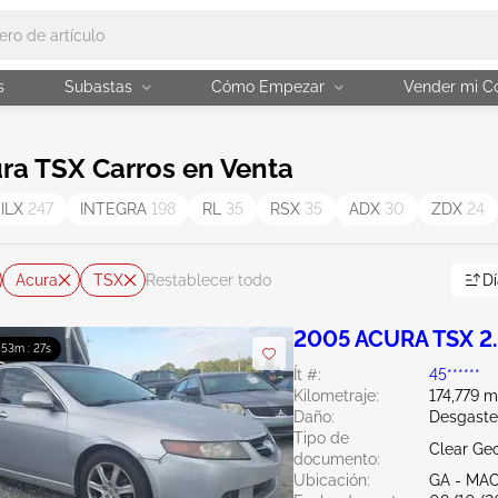
s
Subastas
Cómo Empezar
Vender mi C
ra TSX Carros en Venta
ILX
247
INTEGRA
198
RL
35
RSX
35
ADX
30
ZDX
24
Acura
TSX
Dí
Restablecer todo
2005 ACURA TSX 2
: 53m : 26s
Ít #:
45******
Kilometraje:
174,779 m
Daño:
Desgaste
Tipo de
Clear Ge
documento:
Ubicación:
GA - MA