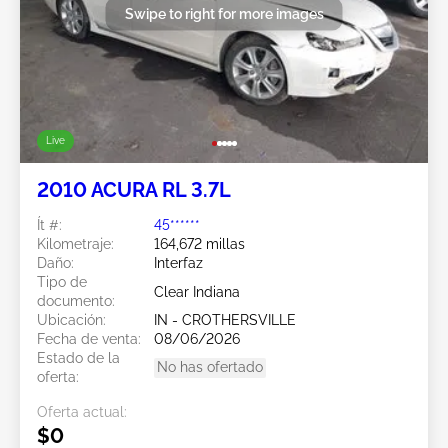
Swipe to right for more images
Live
2010 ACURA RL 3.7L
Ít #:
45******
Kilometraje:
164,672 millas
Daño:
Interfaz
Tipo de
Clear Indiana
documento:
Ubicación:
IN - CROTHERSVILLE
Fecha de venta:
08/06/2026
Estado de la
No has ofertado
oferta:
Oferta actual:
$0