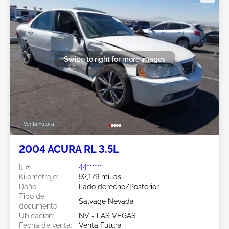
Swipe to right for more images
Venta Futura
2004 ACURA RL 3.5L
Ít #:
44******
Kilometraje:
92,179 millas
Daño:
Lado derecho/Posterior
Tipo de
Salvage Nevada
documento:
Ubicación:
NV - LAS VEGAS
Fecha de venta:
Venta Futura