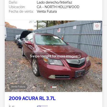
Daño:
Lado derecho/Interfaz
Ubicación:
CA - NORTH HOLLYWOOD
Fecha de venta:
Venta Futura
Swipe to right for more images
Venta Futura
2009 ACURA RL 3.7L
Ít #:
43******