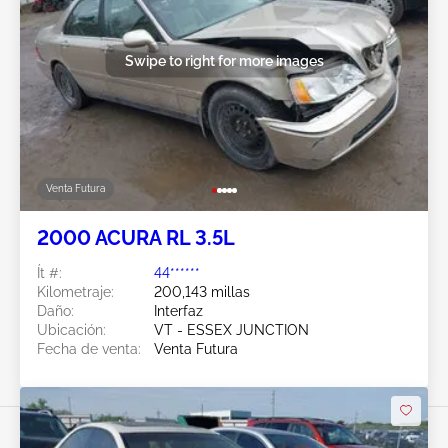
Swipe to right for more images
Venta Futura
2000 ACURA RL 3.5L
Ít #:
44******
Kilometraje:
200,143 millas
Daño:
Interfaz
Ubicación:
VT - ESSEX JUNCTION
Fecha de venta:
Venta Futura