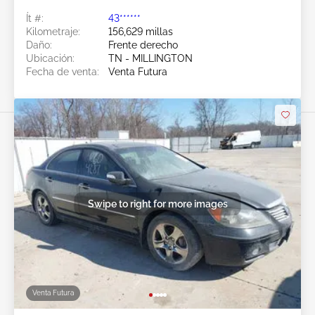
Ít #:
43******
Kilometraje:
156,629 millas
Daño:
Frente derecho
Ubicación:
TN - MILLINGTON
Fecha de venta:
Venta Futura
Swipe to right for more images
Venta Futura