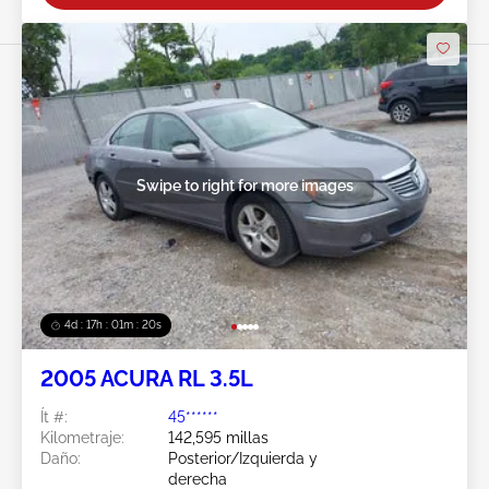
Swipe to right for more images
4d : 17h : 01m : 18s
2005 ACURA RL 3.5L
Ít #:
45******
Kilometraje:
142,595 millas
Daño:
Posterior/Izquierda y
derecha