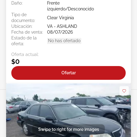
Daño:
Frente
izquierdo/Desconocido
Tipo de
Clear Virginia
documento:
Ubicación:
VA - ASHLAND
Fecha de venta:
08/07/2026
Estado de la
No has ofertado
oferta:
Oferta actual:
$0
Ofertar
Swipe to right for more images