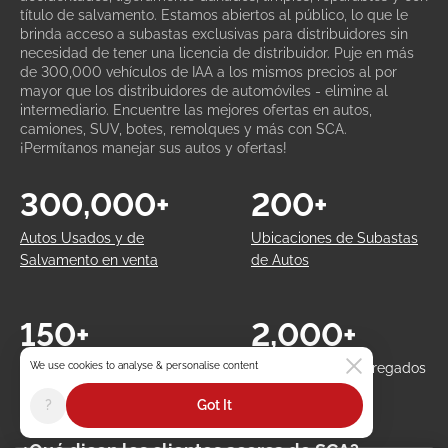
título de salvamento. Estamos abiertos al público, lo que le
brinda acceso a subastas exclusivas para distribuidores sin
necesidad de tener una licencia de distribuidor. Puje en más
de 300,000 vehículos de IAA a los mismos precios al por
mayor que los distribuidores de automóviles - elimine al
intermediario. Encuentre las mejores ofertas en autos,
camiones, SUV, botes, remolques y más con SCA.
¡Permítanos manejar sus autos y ofertas!
300,000+
200+
Autos Usados y de
Ubicaciones de Subastas
Salvamento en venta
de Autos
150+
2,000+
We use cookies to analyse & personalise content
Subastas en Vivo
Autos en Venta Agregados
Semanales
Diariamente
?
Got It