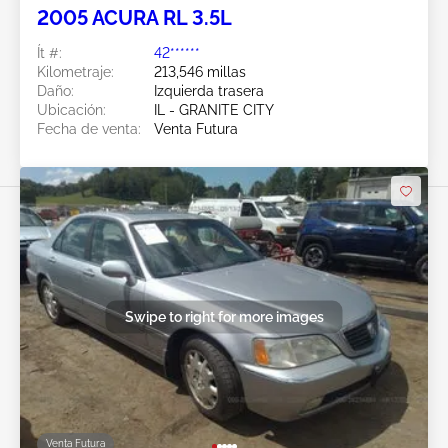
2005 ACURA RL 3.5L
Ít #:
42******
Kilometraje:
213,546 millas
Daño:
Izquierda trasera
Ubicación:
IL - GRANITE CITY
Fecha de venta:
Venta Futura
Swipe to right for more images
Venta Futura