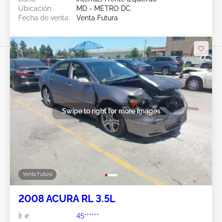
Ubicación:
MD - METRO DC
Fecha de venta:
Venta Futura
Swipe to right for more images
Venta Futura
2008 ACURA RL 3.5L
Ít #:
45******