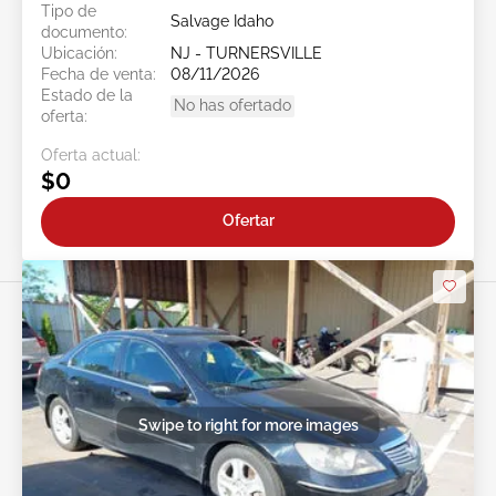
Tipo de
Salvage Idaho
documento:
Ubicación:
NJ - TURNERSVILLE
Fecha de venta:
08/11/2026
Estado de la
No has ofertado
oferta:
Oferta actual:
$0
Ofertar
Swipe to right for more images