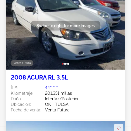
Swipe to right for more images
Venta Futura
2008 ACURA RL 3.5L
Ít #:
44******
Kilometraje:
201,351 millas
Daño:
Interfaz/Posterior
Ubicación:
OK - TULSA
Fecha de venta:
Venta Futura