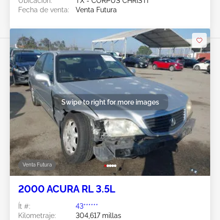
Ubicación:
TX - CORPUS CHRISTI
Fecha de venta:
Venta Futura
Swipe to right for more images
Venta Futura
2000 ACURA RL 3.5L
Ít #:
43******
Kilometraje:
304,617 millas