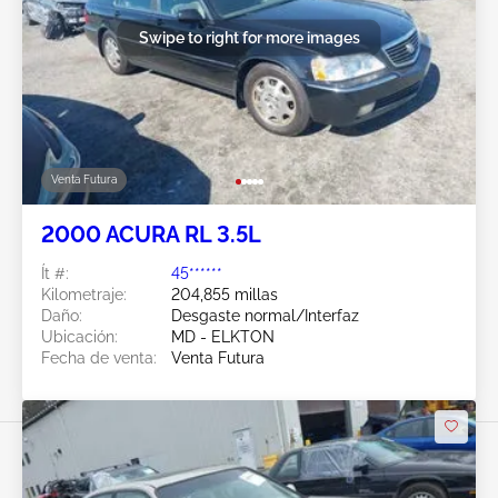
Swipe to right for more images
Venta Futura
2000 ACURA RL 3.5L
Ít #:
45******
Kilometraje:
204,855 millas
Daño:
Desgaste normal/Interfaz
Ubicación:
MD - ELKTON
Fecha de venta:
Venta Futura