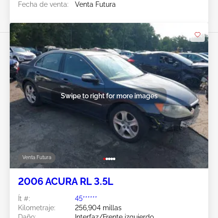
Fecha de venta:
Venta Futura
Swipe to right for more images
Venta Futura
2006 ACURA RL 3.5L
Ít #:
45******
Kilometraje:
256,904 millas
Daño:
Interfaz/Frente izquierdo