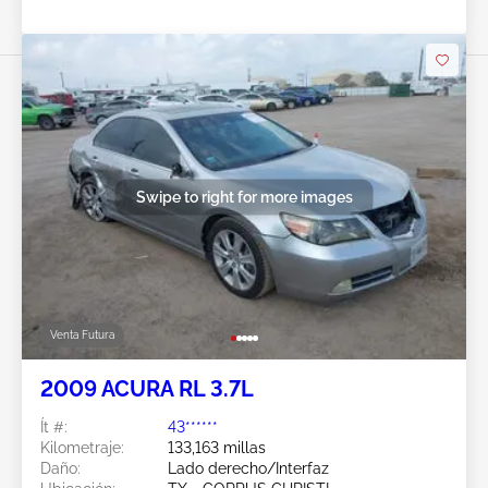
Swipe to right for more images
Venta Futura
2009 ACURA RL 3.7L
Ít #:
43******
Kilometraje:
133,163 millas
Daño:
Lado derecho/Interfaz