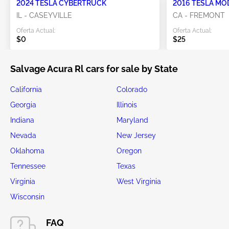
2024 TESLA CYBERTRUCK
2016 TESLA MO
IL - CASEYVILLE
CA - FREMONT
Oferta Actual:
Oferta Actual:
$0
$25
Salvage Acura Rl cars for sale by State
California
Colorado
Georgia
Illinois
Indiana
Maryland
Nevada
New Jersey
Oklahoma
Oregon
Tennessee
Texas
Virginia
West Virginia
Wisconsin
FAQ