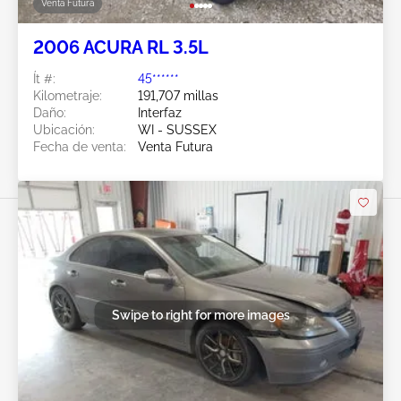
Venta Futura
2006 ACURA RL 3.5L
Ít #:
45******
Kilometraje:
191,707 millas
Daño:
Interfaz
Ubicación:
WI - SUSSEX
Fecha de venta:
Venta Futura
Swipe to right for more images