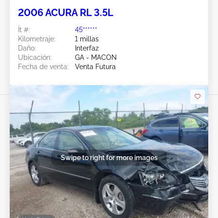
2006 ACURA RL 3.5L
Ít #:
45******
Kilometraje:
1 millas
Daño:
Interfaz
Ubicación:
GA - MACON
Fecha de venta:
Venta Futura
Swipe to right for more images