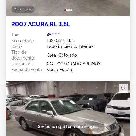
Venta Futura
2007 ACURA RL 3.5L
Ít #:
45******
Kilometraje:
198,077 millas
Daño:
Lado izquierdo/Interfaz
Tipo de
Clear Colorado
documento:
Ubicación:
CO - COLORADO SPRINGS
Fecha de venta:
Venta Futura
Swipe to right for more images