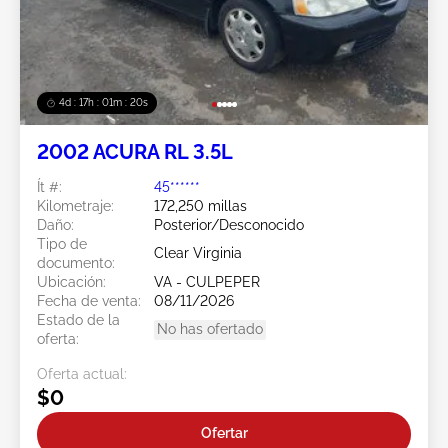
4d : 17h : 01m : 18s
2002 ACURA RL 3.5L
Ít #:
45******
Kilometraje:
172,250 millas
Daño:
Posterior/Desconocido
Tipo de
Clear Virginia
documento:
Ubicación:
VA - CULPEPER
Fecha de venta:
08/11/2026
Estado de la
No has ofertado
oferta:
Oferta actual:
$0
Ofertar