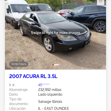
Swipe to right for more images
Venta Futura
2007 ACURA RL 3.5L
Ít #:
45******
Kilometraje:
232,992 millas
Daño:
Lado izquierdo
Tipo de
Salvage Illinois
documento:
Ubicación:
IL - EAST DUNDEE