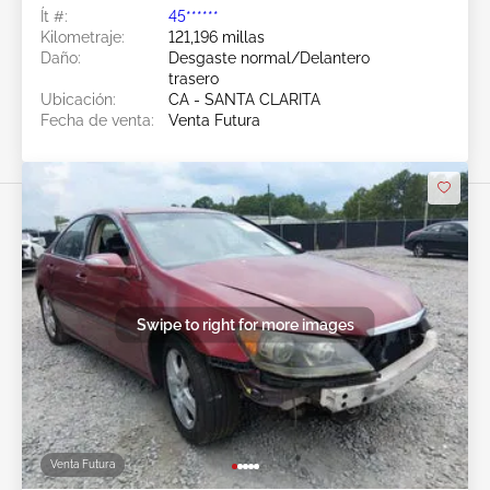
Ít #:
45******
Kilometraje:
121,196 millas
Daño:
Desgaste normal/Delantero
trasero
Ubicación:
CA - SANTA CLARITA
Fecha de venta:
Venta Futura
Swipe to right for more images
Venta Futura