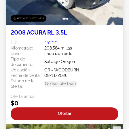
4d : 20h : 01m : 18s
2008 ACURA RL 3.5L
Ít #:
45******
Kilometraje:
208,584 millas
Daño:
Lado izquierdo
Tipo de
Salvage Oregon
documento:
Ubicación:
OR - WOODBURN
Fecha de venta:
08/11/2026
Estado de la
No has ofertado
oferta:
Oferta actual:
$0
Ofertar