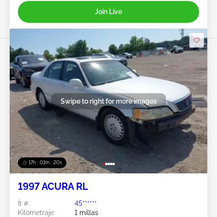
Join Live
Swipe to right for more images
17h : 01m : 18s
1997 ACURA RL
Ít #:
45******
Kilometraje:
1 millas