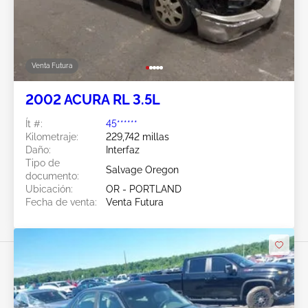
Venta Futura
2002 ACURA RL 3.5L
Ít #:
45******
Kilometraje:
229,742 millas
Daño:
Interfaz
Tipo de
Salvage Oregon
documento:
Ubicación:
OR - PORTLAND
Fecha de venta:
Venta Futura