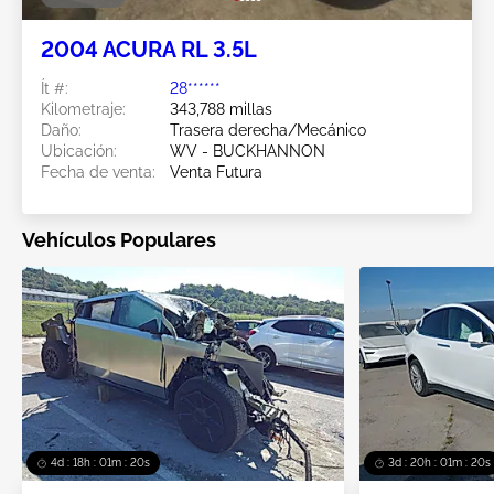
2004 ACURA RL 3.5L
Ít #:
28******
Kilometraje:
343,788 millas
Daño:
Trasera derecha/Mecánico
Ubicación:
WV - BUCKHANNON
Fecha de venta:
Venta Futura
Vehículos Populares
4d : 18h : 01m : 18s
3d : 20h : 01m : 18s