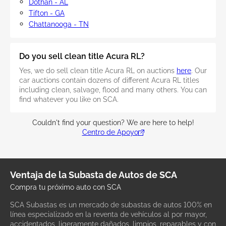
Dothan - AL
Tifton - GA
Chattanooga - TN
Do you sell clean title Acura RL?
Yes, we do sell clean title Acura RL on auctions
here
. Our
car auctions contain dozens of different Acura RL titles
including clean, salvage, flood and many others. You can
find whatever you like on SCA.
Couldn't find your question? We are here to help!
Centro de Apoyo
Ventaja de la Subasta de Autos de SCA
Compra tu próximo auto con SCA
SCA Subastas es un mercado de subastas de autos 100% en
línea especializado en la reventa de vehículos al por mayor,
accidentados, ligeramente dañados, limpios, reparables y con