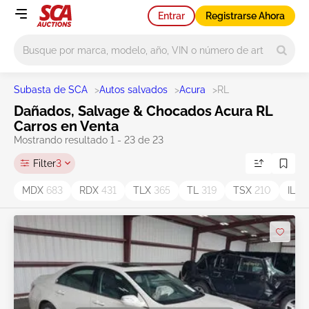
Entrar
Registrarse Ahora
Main search
Subasta de SCA
>
Autos salvados
>
Acura
>
RL
Dañados, Salvage & Chocados Acura RL
Carros en Venta
Mostrando resultado 1 - 23 de 23
Filter
3
MDX
683
RDX
431
TLX
365
TL
319
TSX
210
ILX