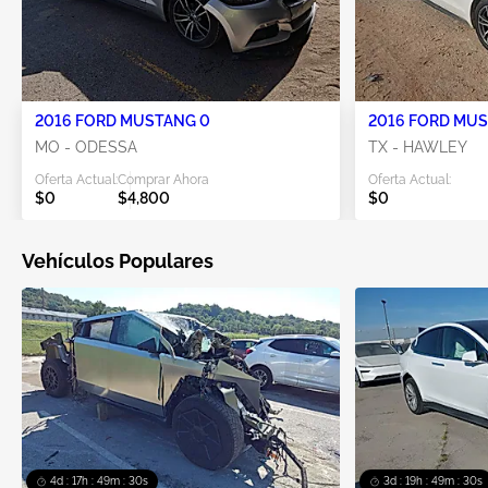
2016 FORD MUSTANG 0
2016 FORD MUS
MO - ODESSA
TX - HAWLEY
Oferta Actual:
Comprar Ahora
Oferta Actual:
$0
$4,800
$0
Vehículos Populares
4d : 17h : 49m : 29s
3d : 19h : 49m : 29s