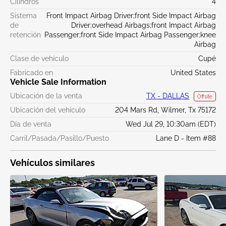
Cilindros
4
Sistema
Front Impact Airbag Driver;front Side Impact Airbag
de
Driver;overhead Airbags;front Impact Airbag
retención
Passenger;front Side Impact Airbag Passenger;knee
Airbag
Clase de vehículo
Cupé
Fabricado en
United States
Vehicle Sale Information
Ubicación de la venta
TX - DALLAS
Offsite
Ubicación del vehículo
204 Mars Rd, Wilmer, Tx 75172
Día de venta
Wed Jul 29, 10:30am (EDT)
Carril/Pasada/Pasillo/Puesto
Lane D - Item #88
Vehículos similares