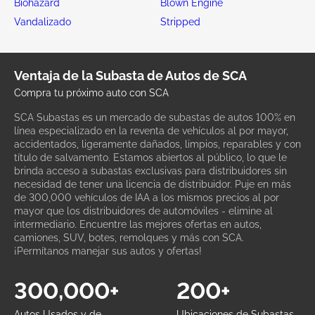
Biohazard
Blown Engine
Vandalizado
Stripped
Ventaja de la Subasta de Autos de SCA
Compra tu próximo auto con SCA
SCA Subastas es un mercado de subastas de autos 100% en
línea especializado en la reventa de vehículos al por mayor,
accidentados, ligeramente dañados, limpios, reparables y con
título de salvamento. Estamos abiertos al público, lo que le
brinda acceso a subastas exclusivas para distribuidores sin
necesidad de tener una licencia de distribuidor. Puje en más
de 300,000 vehículos de IAA a los mismos precios al por
mayor que los distribuidores de automóviles - elimine al
intermediario. Encuentre las mejores ofertas en autos,
camiones, SUV, botes, remolques y más con SCA.
¡Permítanos manejar sus autos y ofertas!
300,000+
200+
Autos Usados y de
Ubicaciones de Subastas