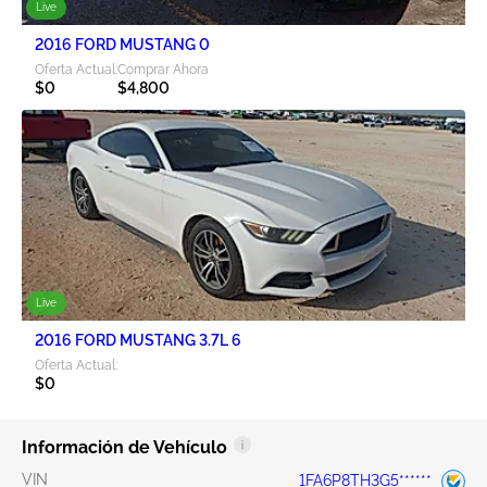
Live
2016 FORD MUSTANG 0
Oferta Actual:
Comprar Ahora
$0
$4,800
Live
2016 FORD MUSTANG 3.7L 6
Oferta Actual:
$0
Información de Vehículo
VIN
1FA6P8TH3G5******