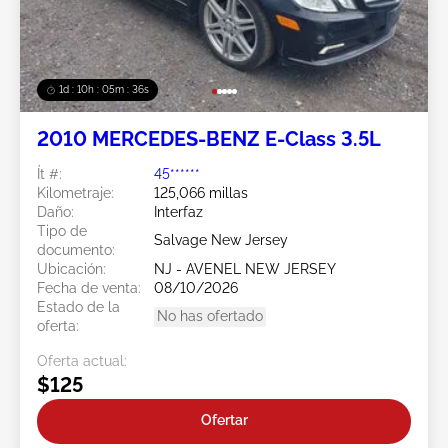
1d : 10h : 05m : 34s
2010 MERCEDES-BENZ E-Class 3.5L
Ít #:
45******
Kilometraje:
125,066 millas
Daño:
Interfaz
Tipo de
Salvage New Jersey
documento:
Ubicación:
NJ - AVENEL NEW JERSEY
Fecha de venta:
08/10/2026
Estado de la
No has ofertado
oferta:
Oferta actual:
$125
Ofertar