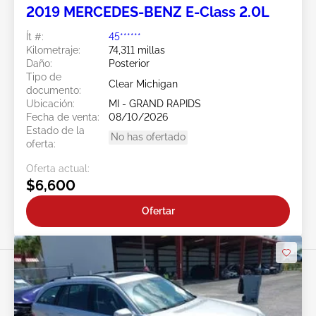
2019 MERCEDES-BENZ E-Class 2.0L
Ít #:
45******
Kilometraje:
74,311 millas
Daño:
Posterior
Tipo de
Clear Michigan
documento:
Ubicación:
MI - GRAND RAPIDS
Fecha de venta:
08/10/2026
Estado de la
No has ofertado
oferta:
Oferta actual:
$6,600
Ofertar