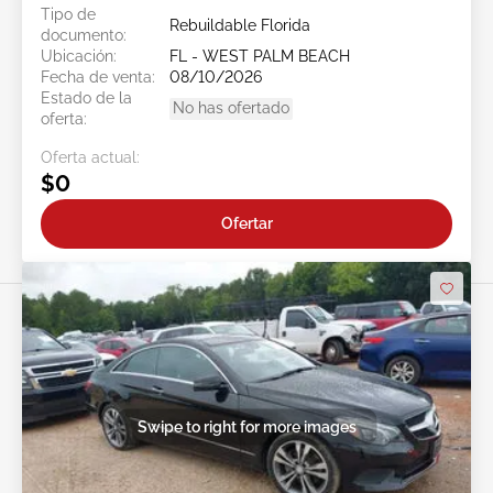
Tipo de
Rebuildable Florida
documento:
Ubicación:
FL - WEST PALM BEACH
Fecha de venta:
08/10/2026
Estado de la
No has ofertado
oferta:
Oferta actual:
$0
Ofertar
Swipe to right for more images