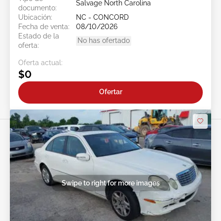
Salvage North Carolina
documento:
Ubicación:
NC - CONCORD
Fecha de venta:
08/10/2026
Estado de la
No has ofertado
oferta:
Oferta actual:
$0
Ofertar
Swipe to right for more images