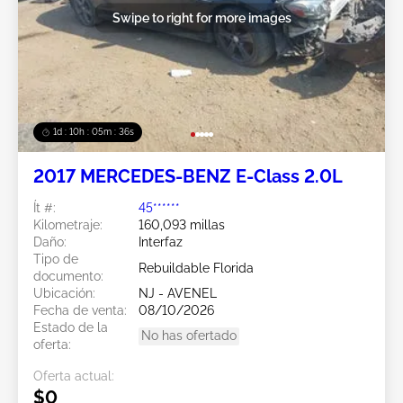
Swipe to right for more images
1d : 10h : 05m : 34s
2017 MERCEDES-BENZ E-Class 2.0L
Ít #:
45******
Kilometraje:
160,093 millas
Daño:
Interfaz
Tipo de
Rebuildable Florida
documento:
Ubicación:
NJ - AVENEL
Fecha de venta:
08/10/2026
Estado de la
No has ofertado
oferta:
Oferta actual:
$0