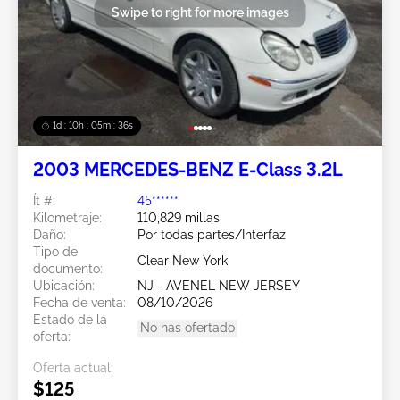
Swipe to right for more images
1d : 10h : 05m : 34s
2003 MERCEDES-BENZ E-Class 3.2L
Ít #:
45******
Kilometraje:
110,829 millas
Daño:
Por todas partes/Interfaz
Tipo de
Clear New York
documento:
Ubicación:
NJ - AVENEL NEW JERSEY
Fecha de venta:
08/10/2026
Estado de la
No has ofertado
oferta:
Oferta actual:
$125