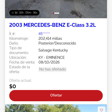
1d : 10h : 05m : 34s
2003 MERCEDES-BENZ E-Class 3.2L
Ít #:
45******
Kilometraje:
202,414 millas
Daño:
Posterior/Desconocido
Tipo de
Salvage Kentucky
documento:
Ubicación:
KY - EMINENCE
Fecha de venta:
08/10/2026
Estado de la
No has ofertado
oferta:
Oferta actual:
$0
Ofertar