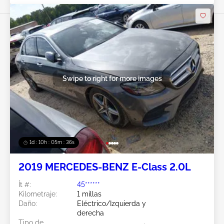
Swipe to right for more images
1d : 10h : 05m : 34s
2019 MERCEDES-BENZ E-Class 2.0L
Ít #:
45******
Kilometraje:
1 millas
Daño:
Eléctrico/Izquierda y
derecha
Tipo de