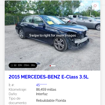
Swipe to right for more images
1d : 10h : 05m : 34s
2015 MERCEDES-BENZ E-Class 3.5L
Ít #:
45******
Kilometraje:
86,459 millas
Daño:
Interfaz
Tipo de
Rebuildable Florida
documento: