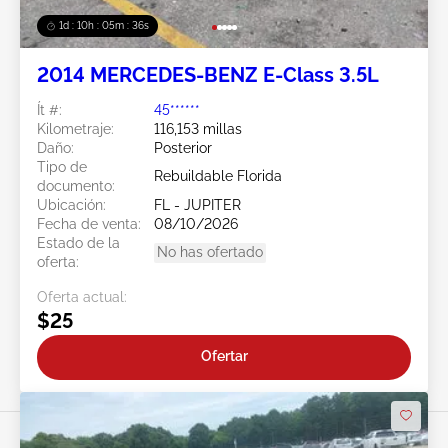
1d : 10h : 05m : 34s
2014 MERCEDES-BENZ E-Class 3.5L
Ít #:
45******
Kilometraje:
116,153 millas
Daño:
Posterior
Tipo de
Rebuildable Florida
documento:
Ubicación:
FL - JUPITER
Fecha de venta:
08/10/2026
Estado de la
No has ofertado
oferta:
Oferta actual:
$25
Ofertar