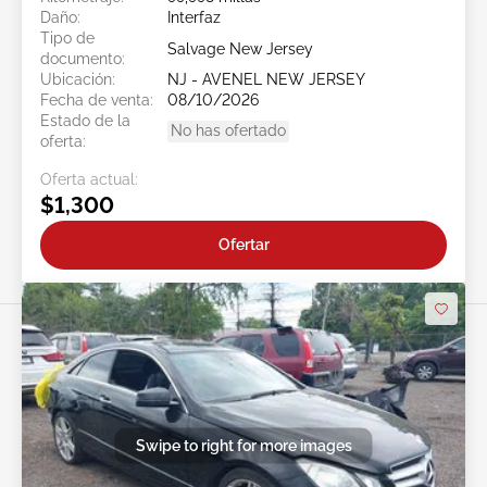
Daño:
Interfaz
Tipo de
Salvage New Jersey
documento:
Ubicación:
NJ - AVENEL NEW JERSEY
Fecha de venta:
08/10/2026
Estado de la
No has ofertado
oferta:
Oferta actual:
$1,300
Ofertar
Swipe to right for more images