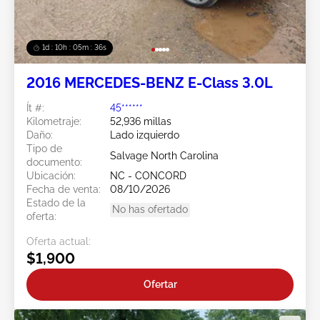
1d : 10h : 05m : 34s
2016 MERCEDES-BENZ E-Class 3.0L
Ít #:
45******
Kilometraje:
52,936 millas
Daño:
Lado izquierdo
Tipo de
Salvage North Carolina
documento:
Ubicación:
NC - CONCORD
Fecha de venta:
08/10/2026
Estado de la
No has ofertado
oferta:
Oferta actual:
$1,900
Ofertar