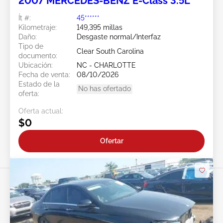
2007 MERCEDES-BENZ E-Class 3.5L
Ít #:
45******
Kilometraje:
149,395 millas
Daño:
Desgaste normal/Interfaz
Tipo de
Clear South Carolina
documento:
Ubicación:
NC - CHARLOTTE
Fecha de venta:
08/10/2026
Estado de la
No has ofertado
oferta:
Oferta actual:
$0
Ofertar