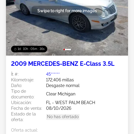
Swipe to right for more images
1d : 10h : 05m : 34s
2009 MERCEDES-BENZ E-Class 3.5L
Ít #:
45******
Kilometraje:
172,406 millas
Daño:
Desgaste normal
Tipo de
Clear Michigan
documento:
Ubicación:
FL - WEST PALM BEACH
Fecha de venta:
08/10/2026
Estado de la
No has ofertado
oferta:
Oferta actual: