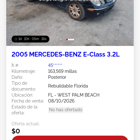
1d : 10h : 05m : 34s
2005 MERCEDES-BENZ E-Class 3.2L
Ít #:
45******
Kilometraje:
163,569 millas
Daño:
Posterior
Tipo de
Rebuildable Florida
documento:
Ubicación:
FL - WEST PALM BEACH
Fecha de venta:
08/10/2026
Estado de la
No has ofertado
oferta:
Oferta actual:
$0