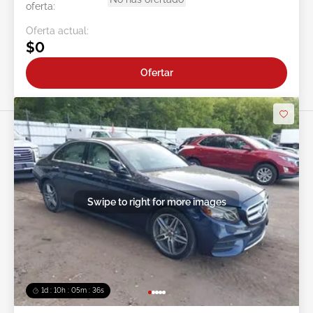
oferta:
Oferta actual:
$0
Ofertar
Swipe to right for more images
1d : 10h : 05m : 34s