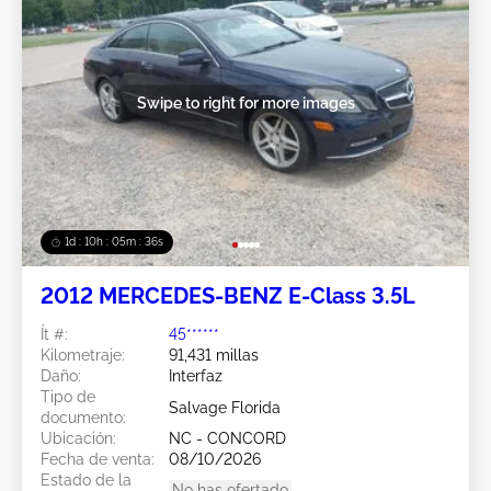
Swipe to right for more images
1d : 10h : 05m : 34s
2012 MERCEDES-BENZ E-Class 3.5L
Ít #:
45******
Kilometraje:
91,431 millas
Daño:
Interfaz
Tipo de
Salvage Florida
documento:
Ubicación:
NC - CONCORD
Fecha de venta:
08/10/2026
Estado de la
No has ofertado