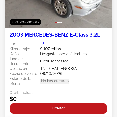
1d : 10h : 05m : 34s
2003 MERCEDES-BENZ E-Class 3.2L
Ít #:
45******
Kilometraje:
9,407 millas
Daño:
Desgaste normal/Eléctrico
Tipo de
Clear Tennessee
documento:
Ubicación:
TN - CHATTANOOGA
Fecha de venta:
08/10/2026
Estado de la
No has ofertado
oferta:
Oferta actual:
$0
Ofertar