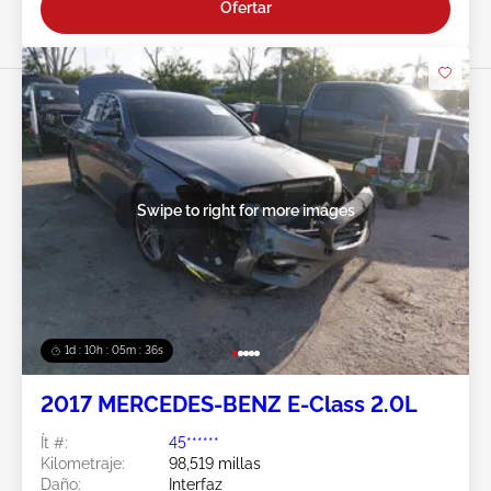
Ofertar
Swipe to right for more images
1d : 10h : 05m : 34s
2017 MERCEDES-BENZ E-Class 2.0L
Ít #:
45******
Kilometraje:
98,519 millas
Daño:
Interfaz