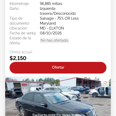
Kilometraje:
96,885 millas
Daño:
Izquierda
trasera/Desconocido
Tipo de
Salvage - 75% OR Less
documento:
Maryland
Ubicación:
MD - ELKTON
Fecha de venta:
08/10/2026
Estado de la
No has ofertado
oferta:
Oferta actual:
$2,150
Ofertar
Swipe to right for more images