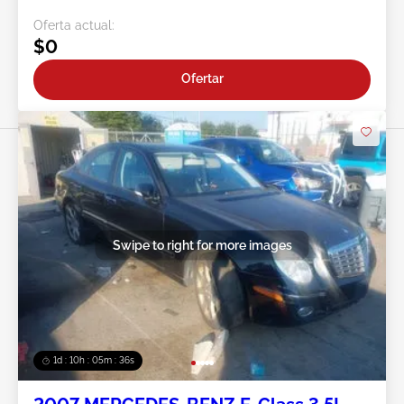
Oferta actual:
$0
Ofertar
Swipe to right for more images
1d : 10h : 05m : 34s