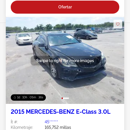
Ofertar
Swipe to right for more images
1d : 10h : 05m : 34s
2015 MERCEDES-BENZ E-Class 3.0L
Ít #:
45******
Kilometraje:
165,752 millas