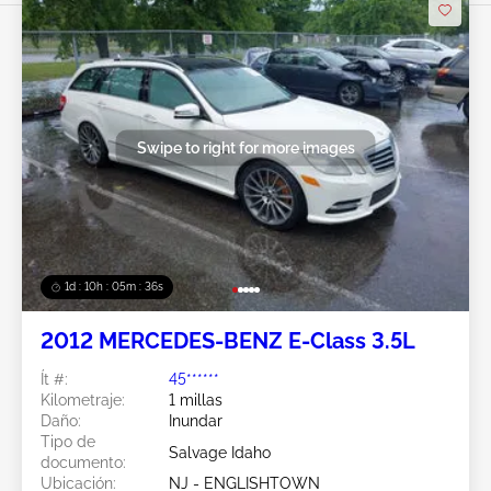
Swipe to right for more images
1d : 10h : 05m : 34s
2012 MERCEDES-BENZ E-Class 3.5L
Ít #:
45******
Kilometraje:
1 millas
Daño:
Inundar
Tipo de
Salvage Idaho
documento:
Ubicación:
NJ - ENGLISHTOWN