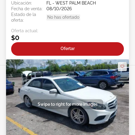
Ubicación:
FL - WEST PALM BEACH
Fecha de venta:
08/10/2026
Estado de la
No has ofertado
oferta:
Oferta actual:
$0
Ofertar
Swipe to right for more images