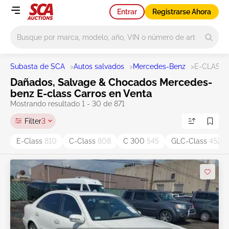
Entrar
Registrarse Ahora
Main search
Subasta de SCA
>
Autos salvados
>
Mercedes-Benz
>
E-CLASS
Dañados, Salvage & Chocados Mercedes-
benz E-class Carros en Venta
Mostrando resultado 1 - 30 de 871
Filter
3
E-Class
810
C-Class
808
C 300
545
GLC-Class
452