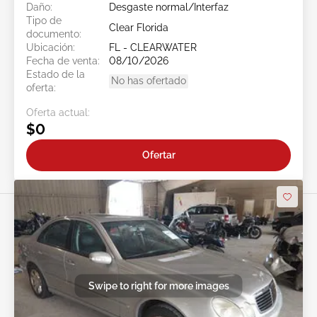
Daño:
Desgaste normal/Interfaz
Tipo de
Clear Florida
documento:
Ubicación:
FL - CLEARWATER
Fecha de venta:
08/10/2026
Estado de la
No has ofertado
oferta:
Oferta actual:
$0
Ofertar
Swipe to right for more images