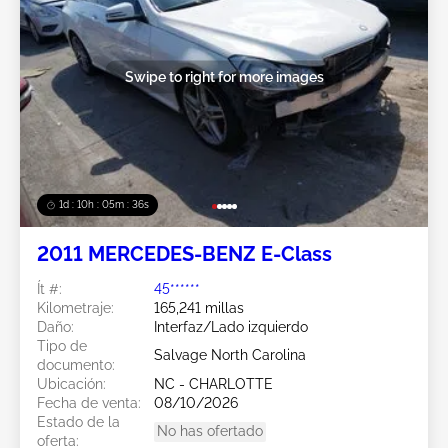
Swipe to right for more images
1d : 10h : 05m : 34s
2011 MERCEDES-BENZ E-Class
Ít #:
45******
Kilometraje:
165,241 millas
Daño:
Interfaz/Lado izquierdo
Tipo de
Salvage North Carolina
documento:
Ubicación:
NC - CHARLOTTE
Fecha de venta:
08/10/2026
Estado de la
No has ofertado
oferta: