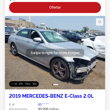
Ofertar
Swipe to right for more images
1d : 10h : 05m : 34s
2019 MERCEDES-BENZ E-Class 2.0L
Ít #:
45******
Kilometraje:
99,998 millas