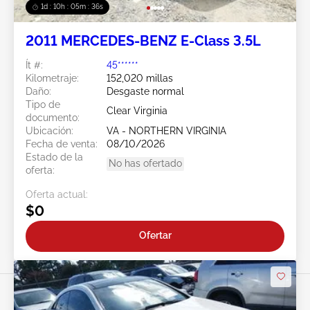
1d : 10h : 05m : 34s
2011 MERCEDES-BENZ E-Class 3.5L
Ít #:
45******
Kilometraje:
152,020 millas
Daño:
Desgaste normal
Tipo de
Clear Virginia
documento:
Ubicación:
VA - NORTHERN VIRGINIA
Fecha de venta:
08/10/2026
Estado de la
No has ofertado
oferta:
Oferta actual:
$0
Ofertar