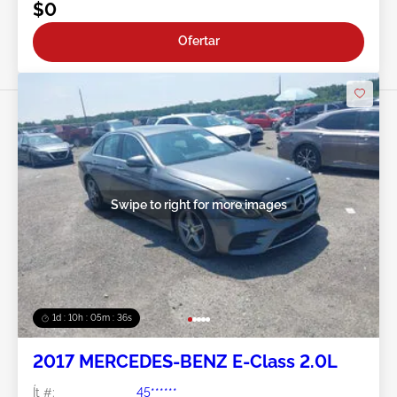
$0
Ofertar
Swipe to right for more images
1d : 10h : 05m : 34s
2017 MERCEDES-BENZ E-Class 2.0L
Ít #:
45******