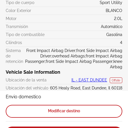
Tipo de cuerpo
Sport Utility
Color Exterior
BLANCO
Motor
2.0L
Transmisión
Automático
Tipo de combustible
Gasolina
Cilindros
4
Sistema
Front Impact Airbag Driver;front Side Impact Airbag
de
Driver;overhead Airbags;front Impact Airbag
retención
Passenger;front Side Impact Airbag Passenger;knee
Airbag
Vehicle Sale Information
Ubicación de la venta
IL - EAST DUNDEE
Offsite
Ubicación del vehículo
605 Healy Road, East Dundee, Il 60118
Envio domestico
Modificar destino