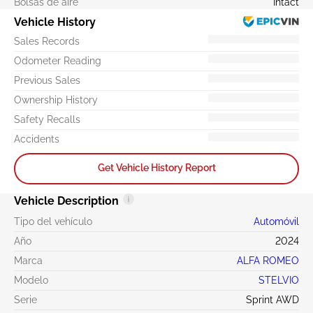
Bolsas de aire
Intact
Vehicle History
Sales Records
Odometer Reading
Previous Sales
Ownership History
Safety Recalls
Accidents
Get Vehicle History Report
Vehicle Description
Tipo del vehículo
Automóvil
Año
2024
Marca
ALFA ROMEO
Modelo
STELVIO
Serie
Sprint AWD