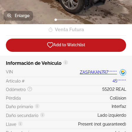
Enlarge
Venta Futura
Add to Watchlist
Información de Vehículo
VIN
ZASPAKAN7R7******
Artículo #
45******
55202 REAL
Odómetro
Pérdida
Collision
Interfaz
Daño primario
Lado izquierdo
Daño secundario
Present (not guaranteed)
Llave