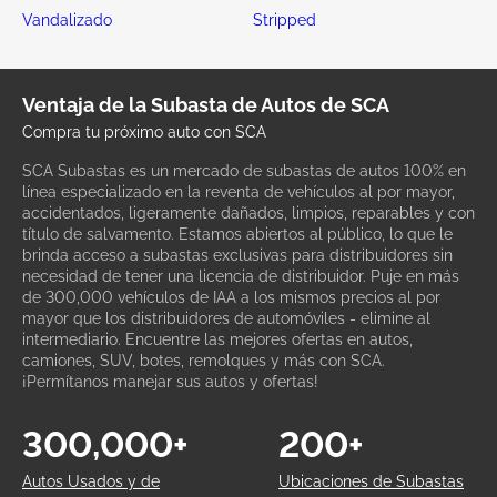
Vandalizado
Stripped
Ventaja de la Subasta de Autos de SCA
Compra tu próximo auto con SCA
SCA Subastas es un mercado de subastas de autos 100% en
línea especializado en la reventa de vehículos al por mayor,
accidentados, ligeramente dañados, limpios, reparables y con
título de salvamento. Estamos abiertos al público, lo que le
brinda acceso a subastas exclusivas para distribuidores sin
necesidad de tener una licencia de distribuidor. Puje en más
de 300,000 vehículos de IAA a los mismos precios al por
mayor que los distribuidores de automóviles - elimine al
intermediario. Encuentre las mejores ofertas en autos,
camiones, SUV, botes, remolques y más con SCA.
¡Permítanos manejar sus autos y ofertas!
300,000+
200+
Autos Usados y de
Ubicaciones de Subastas