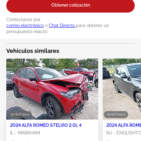
Obtener cotización
Contáctanos por
correo electrónico
o
Chat Directo
para obtener un
presupuesto exacto
Vehículos similares
Venta Futura
Venta Futura
2024 ALFA ROMEO STELVIO 2.0L 4
2024 ALFA ROME
IL - MARKHAM
NJ - ENGLISH