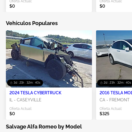
Oferta Actual:
Oferta Actual:
$0
$0
Vehículos Populares
3d : 21h : 32m : 39s
2d : 23h : 32m : 39s
2024 TESLA CYBERTRUCK
2016 TESLA MO
IL - CASEYVILLE
CA - FREMONT
Oferta Actual:
Oferta Actual:
$0
$325
Salvage Alfa Romeo by Model