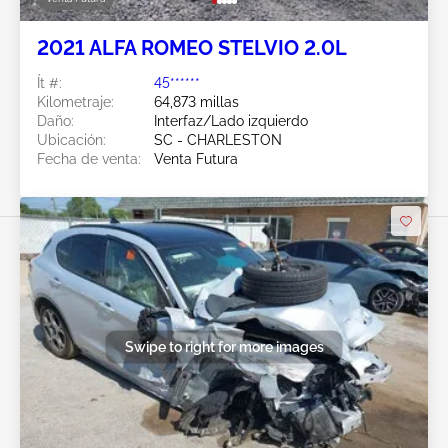
2021 ALFA ROMEO STELVIO 2.0L
Ít #:
45******
Kilometraje:
64,873 millas
Daño:
Interfaz/Lado izquierdo
Ubicación:
SC - CHARLESTON
Fecha de venta:
Venta Futura
Swipe to right for more images