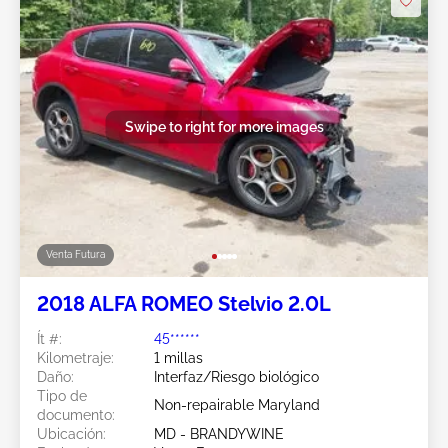
Swipe to right for more images
Venta Futura
2018 ALFA ROMEO Stelvio 2.0L
Ít #:
45******
Kilometraje:
1 millas
Daño:
Interfaz/Riesgo biológico
Tipo de
Non-repairable Maryland
documento:
Ubicación:
MD - BRANDYWINE