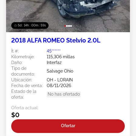
5d : 14h : 00m : 56s
2018 ALFA ROMEO Stelvio 2.0L
Ít #:
45******
Kilometraje:
115,306 millas
Daño:
Interfaz
Tipo de
Salvage Ohio
documento:
Ubicación:
OH - LORAIN
Fecha de venta:
08/11/2026
Estado de la
No has ofertado
oferta:
Oferta actual:
$0
Ofertar