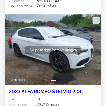
Ubicación:
NY - MEDFORD
Fecha de venta:
Venta Futura
Swipe to right for more images
Venta Futura
2023 ALFA ROMEO STELVIO 2.0L
Ít #:
45******
Kilometraje:
106,035 millas