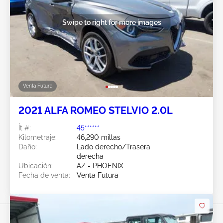
Swipe to right for more images
Venta Futura
2021 ALFA ROMEO STELVIO 2.0L
Ít #:
45******
Kilometraje:
46,290 millas
Daño:
Lado derecho/Trasera
derecha
Ubicación:
AZ - PHOENIX
Fecha de venta:
Venta Futura