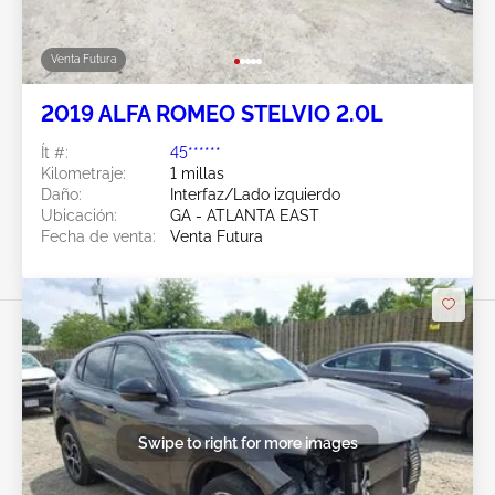
Venta Futura
2019 ALFA ROMEO STELVIO 2.0L
Ít #:
45******
Kilometraje:
1 millas
Daño:
Interfaz/Lado izquierdo
Ubicación:
GA - ATLANTA EAST
Fecha de venta:
Venta Futura
Swipe to right for more images