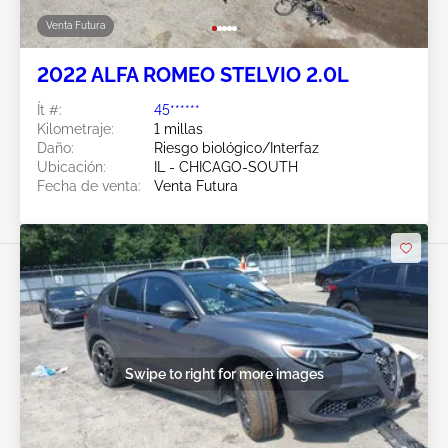
Venta Futura
2022 ALFA ROMEO STELVIO 2.0L
Ít #:
45******
Kilometraje:
1 millas
Daño:
Riesgo biológico/Interfaz
Ubicación:
IL - CHICAGO-SOUTH
Fecha de venta:
Venta Futura
Swipe to right for more images