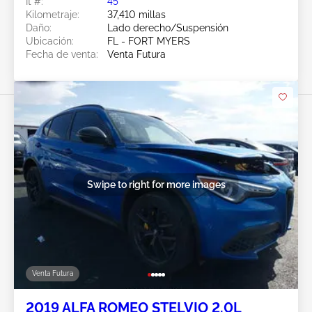
Ít #:
45******
Kilometraje:
37,410 millas
Daño:
Lado derecho/Suspensión
Ubicación:
FL - FORT MYERS
Fecha de venta:
Venta Futura
Swipe to right for more images
Venta Futura
2019 ALFA ROMEO STELVIO 2.0L