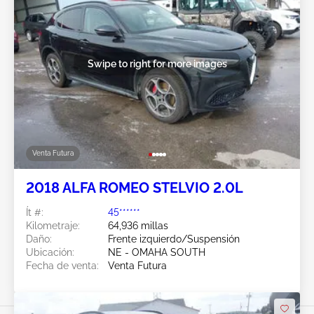
Swipe to right for more images
Venta Futura
2018 ALFA ROMEO STELVIO 2.0L
Ít #:
45******
Kilometraje:
64,936 millas
Daño:
Frente izquierdo/Suspensión
Ubicación:
NE - OMAHA SOUTH
Fecha de venta:
Venta Futura