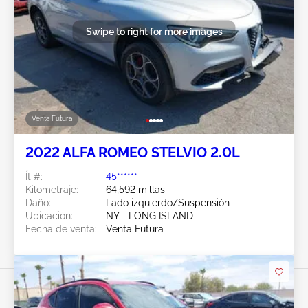
Swipe to right for more images
Venta Futura
2022 ALFA ROMEO STELVIO 2.0L
Ít #:
45******
Kilometraje:
64,592 millas
Daño:
Lado izquierdo/Suspensión
Ubicación:
NY - LONG ISLAND
Fecha de venta:
Venta Futura