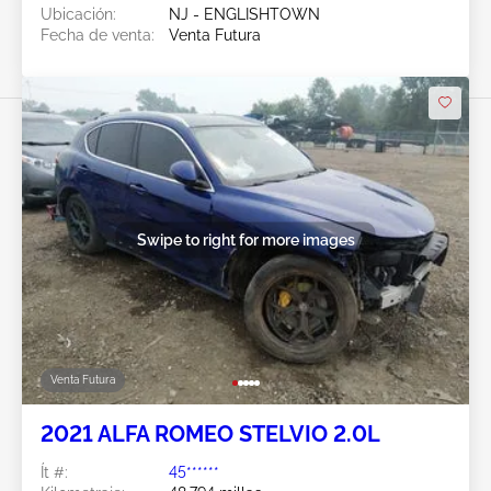
Ubicación:
NJ - ENGLISHTOWN
Fecha de venta:
Venta Futura
Swipe to right for more images
Venta Futura
2021 ALFA ROMEO STELVIO 2.0L
Ít #:
45******