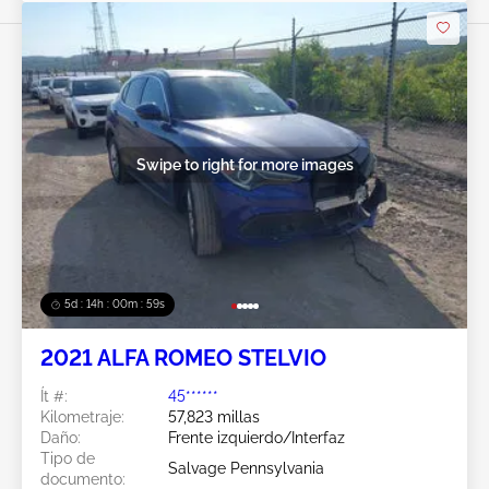
Swipe to right for more images
5d : 14h : 00m : 56s
2021 ALFA ROMEO STELVIO
Ít #:
45******
Kilometraje:
57,823 millas
Daño:
Frente izquierdo/Interfaz
Tipo de
Salvage Pennsylvania
documento: