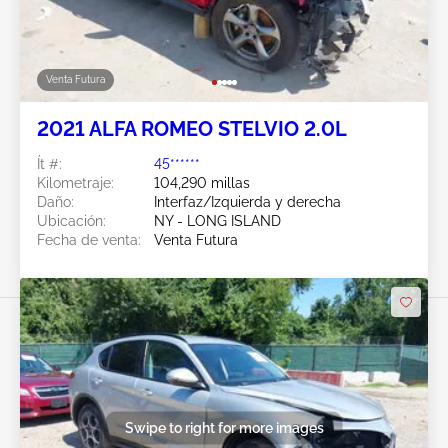
Venta Futura
2021 ALFA ROMEO STELVIO 2.0L
Ít #:
45******
Kilometraje:
104,290 millas
Daño:
Interfaz/Izquierda y derecha
Ubicación:
NY - LONG ISLAND
Fecha de venta:
Venta Futura
Swipe to right for more images