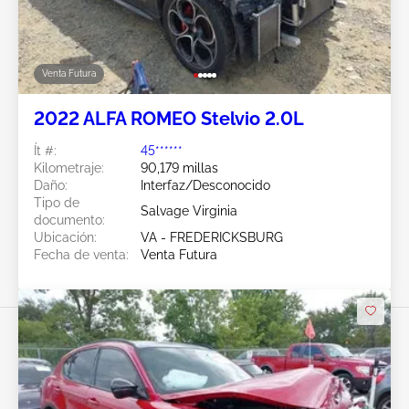
Venta Futura
2022 ALFA ROMEO Stelvio 2.0L
Ít #:
45******
Kilometraje:
90,179 millas
Daño:
Interfaz/Desconocido
Tipo de
Salvage Virginia
documento:
Ubicación:
VA - FREDERICKSBURG
Fecha de venta:
Venta Futura