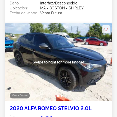
Daño:
Interfaz/Desconocido
Ubicación:
MA - BOSTON - SHIRLEY
Fecha de venta:
Venta Futura
Swipe to right for more images
Venta Futura
2020 ALFA ROMEO STELVIO 2.0L