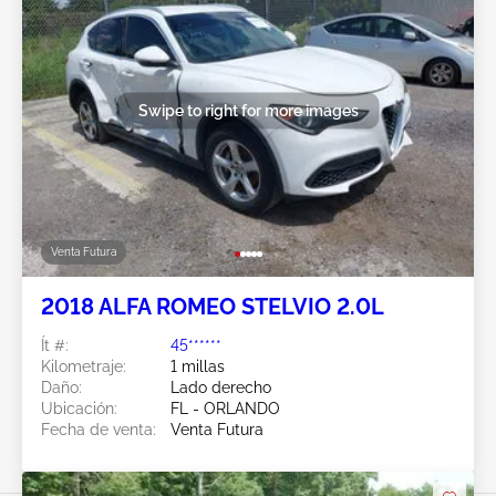
Swipe to right for more images
Venta Futura
2018 ALFA ROMEO STELVIO 2.0L
Ít #:
45******
Kilometraje:
1 millas
Daño:
Lado derecho
Ubicación:
FL - ORLANDO
Fecha de venta:
Venta Futura