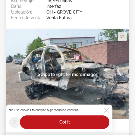
Kilometraje:
48,794 millas
Daño:
Interfaz
Ubicación:
OH - GROVE CITY
Fecha de venta:
Venta Futura
Swipe to right for more images
We use cookies to analyse & personalise content
Venta Futura
?
Got It
2019 ALFA ROMEO STELVIO 2.0L