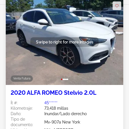
Swipe to right for more images
Venta Futura
2020 ALFA ROMEO Stelvio 2.0L
Ít #:
45******
Kilometraje:
73,418 millas
Daño:
Inundar/Lado derecho
Tipo de
Mv-907a New York
documento: