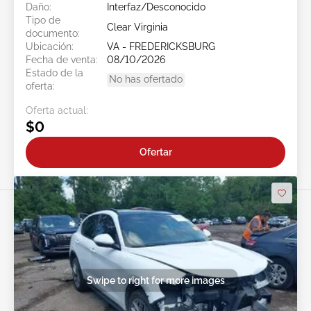
Daño:
Interfaz/Desconocido
Tipo de
Clear Virginia
documento:
Ubicación:
VA - FREDERICKSBURG
Fecha de venta:
08/10/2026
Estado de la
No has ofertado
oferta:
Oferta actual:
$0
Ofertar
Swipe to right for more images