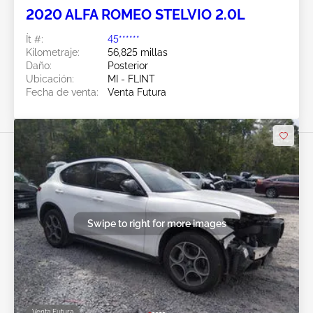
2020 ALFA ROMEO STELVIO 2.0L
Ít #:
45******
Kilometraje:
56,825 millas
Daño:
Posterior
Ubicación:
MI - FLINT
Fecha de venta:
Venta Futura
Swipe to right for more images
Venta Futura