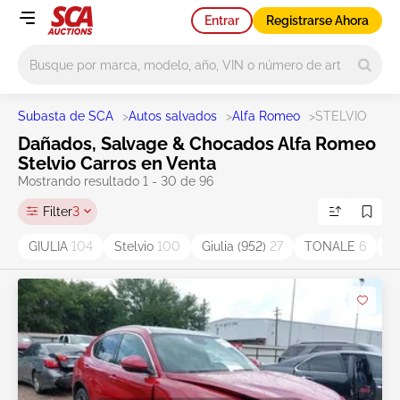
Entrar
Registrarse Ahora
Main search
Subasta de SCA
>
Autos salvados
>
Alfa Romeo
>
STELVIO
Dañados, Salvage & Chocados Alfa Romeo
Stelvio Carros en Venta
Mostrando resultado 1 - 30 de 96
Filter
3
GIULIA
104
Stelvio
100
Giulia (952)
27
TONALE
6
V