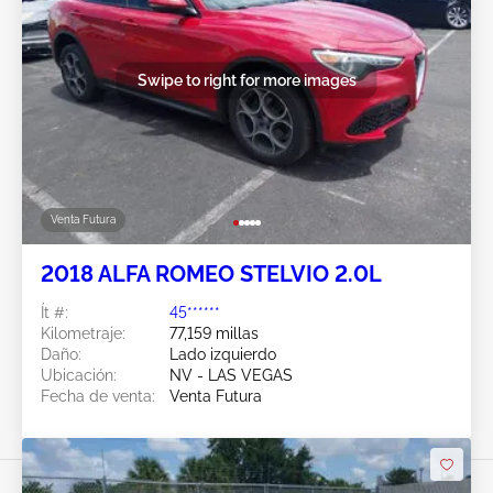
Swipe to right for more images
Venta Futura
2018 ALFA ROMEO STELVIO 2.0L
Ít #:
45******
Kilometraje:
77,159 millas
Daño:
Lado izquierdo
Ubicación:
NV - LAS VEGAS
Fecha de venta:
Venta Futura