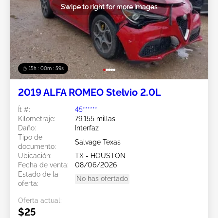
Swipe to right for more images
15h : 00m : 56s
2019 ALFA ROMEO Stelvio 2.0L
Ít #:
45******
Kilometraje:
79,155 millas
Daño:
Interfaz
Tipo de
Salvage Texas
documento:
Ubicación:
TX - HOUSTON
Fecha de venta:
08/06/2026
Estado de la
No has ofertado
oferta:
Oferta actual:
$25