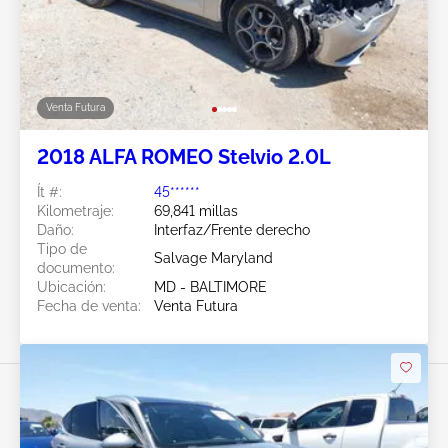
Venta Futura
2018 ALFA ROMEO Stelvio 2.0L
Ít #:
45******
Kilometraje:
69,841 millas
Daño:
Interfaz/Frente derecho
Tipo de
Salvage Maryland
documento:
Ubicación:
MD - BALTIMORE
Fecha de venta:
Venta Futura