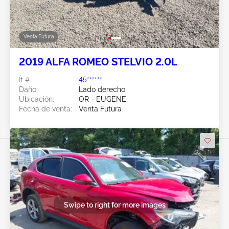
Venta Futura
2019 ALFA ROMEO STELVIO 2.0L
Ít #:
45******
Daño:
Lado derecho
Ubicación:
OR - EUGENE
Fecha de venta:
Venta Futura
Swipe to right for more images