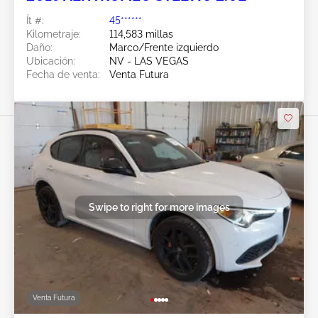
Ít #:
45******
Kilometraje:
114,583 millas
Daño:
Marco/Frente izquierdo
Ubicación:
NV - LAS VEGAS
Fecha de venta:
Venta Futura
Swipe to right for more images
Venta Futura