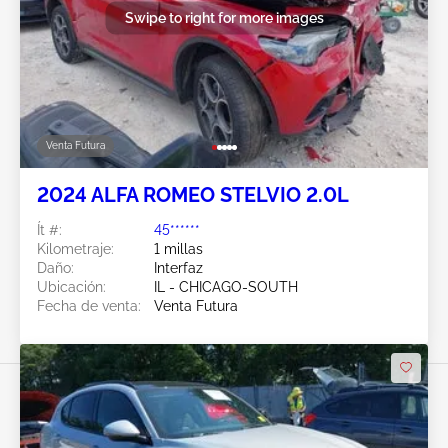
Swipe to right for more images
Venta Futura
2024 ALFA ROMEO STELVIO 2.0L
Ít #:
45******
Kilometraje:
1 millas
Daño:
Interfaz
Ubicación:
IL - CHICAGO-SOUTH
Fecha de venta:
Venta Futura