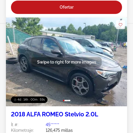
Ofertar
Swipe to right for more images
4d : 14h : 00m : 56s
2018 ALFA ROMEO Stelvio 2.0L
Ít #:
45******
Kilometraje:
126,475 millas