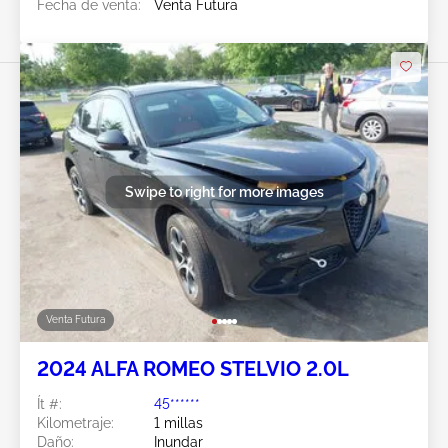
Fecha de venta:
Venta Futura
Swipe to right for more images
Venta Futura
2024 ALFA ROMEO STELVIO 2.0L
Ít #:
45******
Kilometraje:
1 millas
Daño:
Inundar