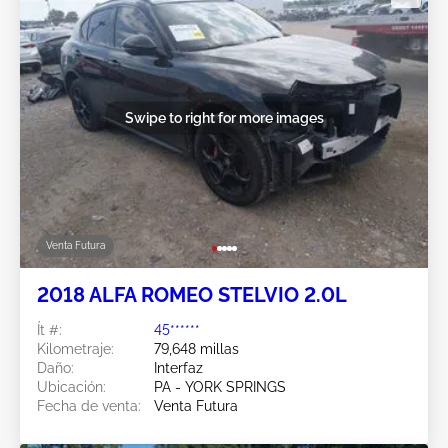
Swipe to right for more images
Venta Futura
2018 ALFA ROMEO STELVIO 2.0L
Ít #:
45******
Kilometraje:
79,648 millas
Daño:
Interfaz
Ubicación:
PA - YORK SPRINGS
Fecha de venta:
Venta Futura