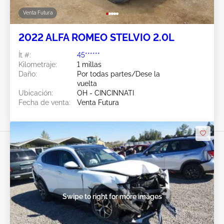
Venta Futura
2022 ALFA ROMEO STELVIO 2.0L
Ít #:
45******
Kilometraje:
1 millas
Daño:
Por todas partes/Dese la
vuelta
Ubicación:
OH - CINCINNATI
Fecha de venta:
Venta Futura
Swipe to right for more images