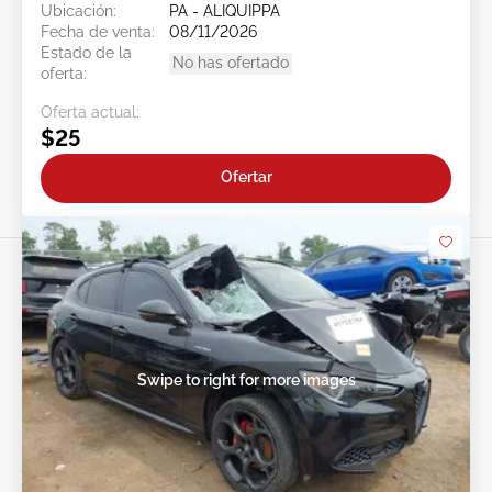
Ubicación:
PA - ALIQUIPPA
Fecha de venta:
08/11/2026
Estado de la
No has ofertado
oferta:
Oferta actual:
$25
Ofertar
Swipe to right for more images