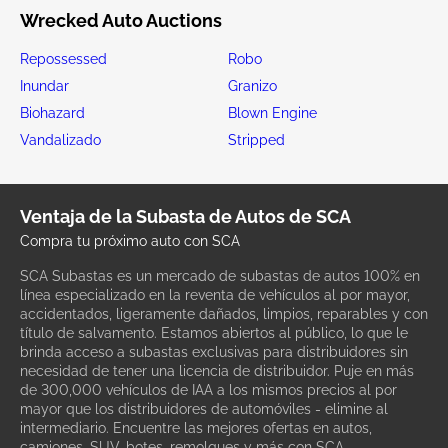
Wrecked Auto Auctions
Repossessed
Robo
Inundar
Granizo
Biohazard
Blown Engine
Vandalizado
Stripped
Ventaja de la Subasta de Autos de SCA
Compra tu próximo auto con SCA
SCA Subastas es un mercado de subastas de autos 100% en
línea especializado en la reventa de vehículos al por mayor,
accidentados, ligeramente dañados, limpios, reparables y con
título de salvamento. Estamos abiertos al público, lo que le
brinda acceso a subastas exclusivas para distribuidores sin
necesidad de tener una licencia de distribuidor. Puje en más
de 300,000 vehículos de IAA a los mismos precios al por
mayor que los distribuidores de automóviles - elimine al
intermediario. Encuentre las mejores ofertas en autos,
camiones, SUV, botes, remolques y más con SCA.