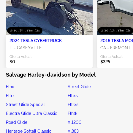
3d : 14h : 33m : 11s
2d : 16h : 33m : 11s
2024 TESLA CYBERTRUCK
2016 TESLA MO
IL - CASEYVILLE
CA - FREMONT
Oferta Actual:
Oferta Actual:
$0
$325
Salvage Harley-davidson by Model
Flhx
Street Glide
Fltrx
Flhxs
Street Glide Special
Fltrxs
Electra Glide Ultra Classic
Flhtk
Road Glide
Xl1200
Heritage Softail Classic
Xl883