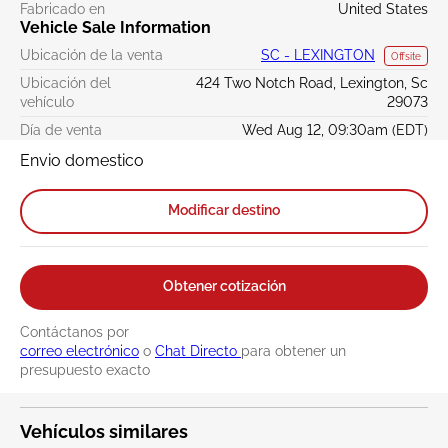
Fabricado en
United States
Vehicle Sale Information
Ubicación de la venta
SC - LEXINGTON
Offsite
Ubicación del
424 Two Notch Road, Lexington, Sc
vehículo
29073
Día de venta
Wed Aug 12, 09:30am (EDT)
Envio domestico
Modificar destino
Obtener cotización
Contáctanos por
correo electrónico
o
Chat Directo
para obtener un
presupuesto exacto
Vehículos similares