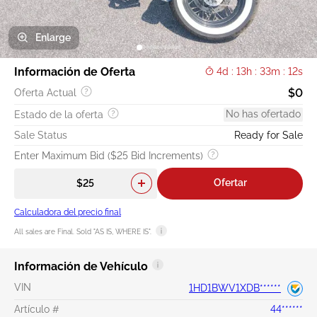
Enlarge
Información de Oferta
4d : 13h : 33m : 11s
$0
Oferta Actual
No has ofertado
Estado de la oferta
Sale Status
Ready for Sale
Enter Maximum Bid ($25 Bid Increments)
Ofertar
Calculadora del precio final
All sales are Final. Sold "AS IS, WHERE IS".
Información de Vehículo
VIN
1HD1BWV1XDB******
Artículo #
44******