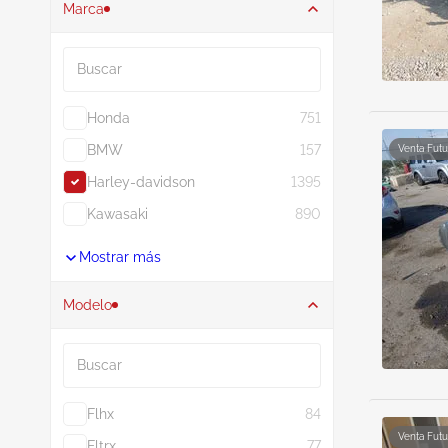
Marca
Buscar
Honda
751
BMW
157
Venta Futu
Harley-davidson
1395
Kawasaki
890
Mostrar más
Modelo
Buscar
Flhx
84
Venta Futu
Fltrx
77