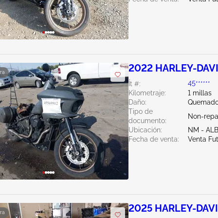
2022 HARLEY-DAVI
ra
Ít #:
45******
Kilometraje:
1 millas
Daño:
Quemado 
Tipo de
Non-repa
documento:
Ubicación:
NM - A
Fecha de venta:
Venta Fu
2025 HARLEY-DAVI
ra