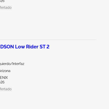
026
fertado
DSON Low Rider ST 2
quierdo/Interfaz
Arizona
OENIX
026
fertado