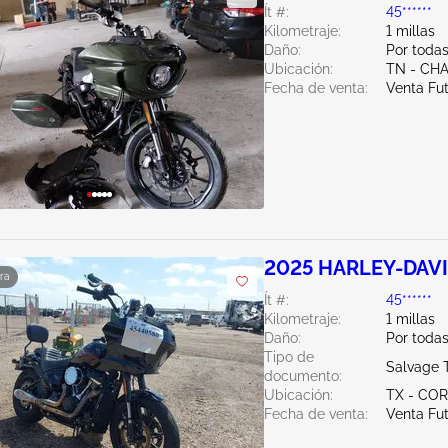
Ít #:
45******
Kilometraje:
1 millas
Daño:
Por todas
Ubicación:
TN - CH
Fecha de venta:
Venta Fu
2025 HARLEY-DAVI
ra
Ít #:
45******
Kilometraje:
1 millas
Daño:
Por toda
Tipo de
Salvage 
documento:
Ubicación:
TX - CO
Fecha de venta:
Venta Fu