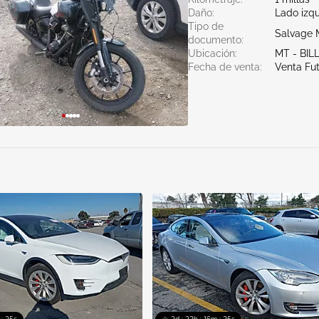
Daño:
Lado izq
Tipo de
Salvage 
documento:
Ubicación:
MT - BIL
Fecha de venta:
Venta Fu