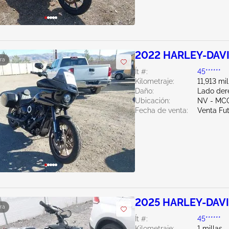
2022 HARLEY-DAVI
ra
Ít #:
45******
Kilometraje:
11,913 mil
Daño:
Lado der
Ubicación:
NV - MC
Fecha de venta:
Venta Fu
2025 HARLEY-DAVI
ra
Ít #:
45******
Kilometraje:
1 millas