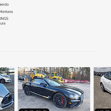
uierdo
Montana
LINGS
tura