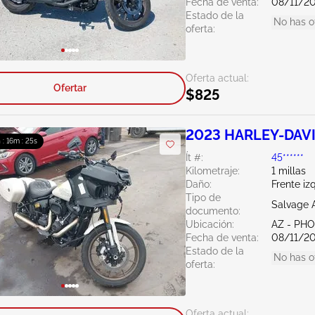
Fecha de venta:
08/11/2
Estado de la
No has o
oferta:
Oferta actual:
Ofertar
$825
2023 HARLEY-DAVI
 : 16m : 24s
Ít #:
45******
Kilometraje:
1 millas
Daño:
Frente iz
Tipo de
Salvage 
documento:
Ubicación:
AZ - PH
Fecha de venta:
08/11/2
Estado de la
No has o
oferta:
Oferta actual: