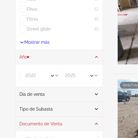
Flhxs
52
Fltrxs
45
Street glide
45
Mostrar más
Año
De
A
Venta Futu
Día de venta
De
A
Tipo de Subasta
Documento de Venta
Subasta
10