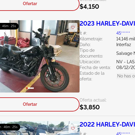
Ofertar
$4,150
2023 HARLEY-DAVI
 : 46m : 24s
Ít #:
45******
Kilometraje:
14,146 mi
Daño:
Interfaz
Tipo de
Salvage 
documento:
Ubicación:
NV - LA
Fecha de venta:
08/12/2
Estado de la
No has o
oferta:
Oferta actual:
Ofertar
$3,850
2022 HARLEY-DAVI
h : 46m : 24s
Ít #:
45******