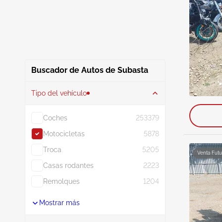
Buscador de Autos de Subasta
Tipo del vehículo
Coches
253379
Motocicletas
5878
Troca
5205
Venta Futu
Casas rodantes
2223
Remolques
1204
Mostrar más