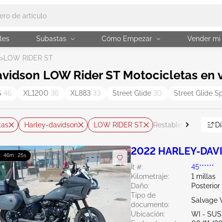
les
Subastas
Cómo Empezar
Vender mi
>
LOW RIDER ST
vidson LOW Rider ST Motocicletas en 
S
46
XL1200
36
XL883
33
Street Glide
30
Street Glide S
tas
Harley-davidson
LOW RIDER ST
Dí
Restablecer todo
2022 HARLEY-DAVI
 : 46m : 24s
Ít #:
45******
Kilometraje:
1 millas
Daño:
Posterior
Tipo de
Salvage 
documento:
Ubicación:
WI - SU