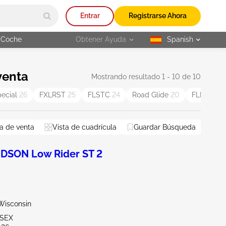
Entrar
Registrarse Ahora
 Coche
Obtener Ayuda
Spanish
selected
venta
Mostrando resultado 1 - 10 de 10
pecial
26
FXLRST
25
FLSTC
24
Road Glide
20
FLHR
19
a de venta
Vista de cuadrícula
Guardar Búsqueda
DSON Low Rider ST 2
Wisconsin
SSEX