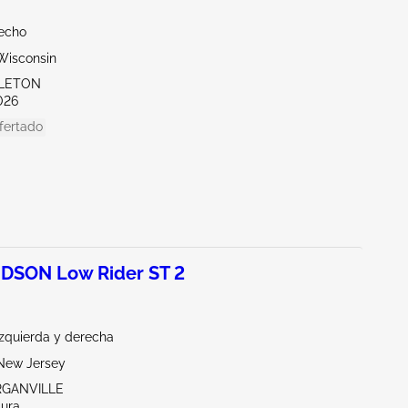
echo
Wisconsin
PLETON
026
fertado
DSON Low Rider ST 2
Izquierda y derecha
New Jersey
RGANVILLE
tura