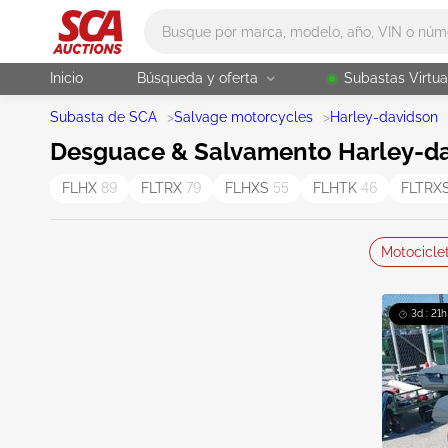
Main search
Inicio
Búsqueda y oferta
Subastas Virtua
Subasta de SCA
>
Salvage motorcycles
>
Harley-davidson
Desguace & Salvamento Harley-da
FLHX
89
FLTRX
79
FLHXS
55
FLHTK
46
FLTRX
Motocicle
3d : 21h