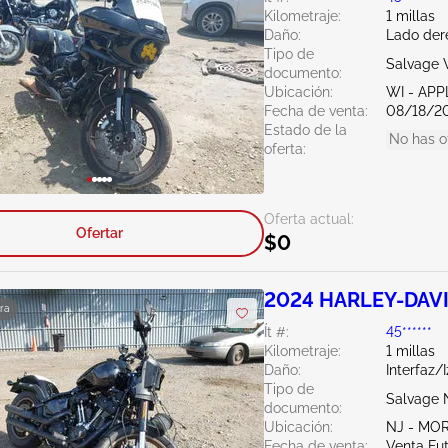
Kilometraje:
1 millas
Daño:
Lado der
Tipo de
Salvage 
documento:
Ubicación:
WI - AP
Fecha de venta:
08/18/2
Estado de la
No has o
oferta:
Oferta actual:
Ofertar
$0
2024 HARLEY-DAVI
ra
Ít #:
45******
Kilometraje:
1 millas
Daño:
Interfaz/
Tipo de
Salvage 
documento:
Ubicación:
NJ - MO
Fecha de venta:
Venta Fu