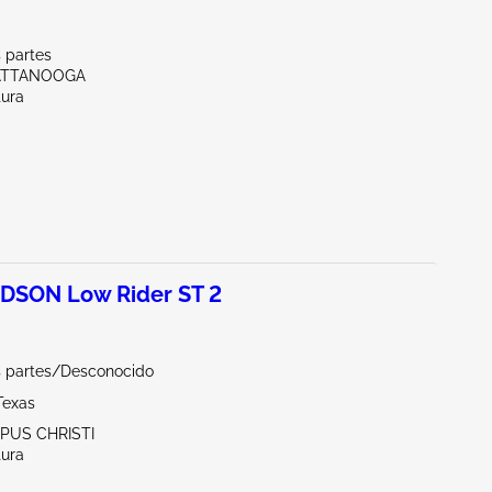
 partes
ATTANOOGA
tura
DSON Low Rider ST 2
s partes/Desconocido
Texas
RPUS CHRISTI
tura