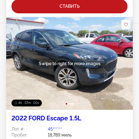
СТАВИТЬ
Swipe to right for more images
4h : 56m : 57s
2022 FORD Escape 1.5L
Лот #:
45******
Пробег:
18,789 миль