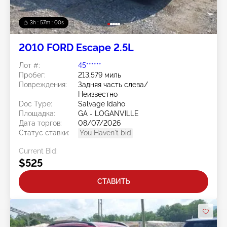
3h : 56m : 57s
2010 FORD Escape 2.5L
Лот #:
45******
Пробег:
213,579 миль
Повреждения:
Задняя часть слева/
Неизвестно
Doc Type:
Salvage Idaho
Площадка:
GA - LOGANVILLE
Дата торгов:
08/07/2026
Статус ставки:
You Haven't bid
Current Bid:
$525
СТАВИТЬ