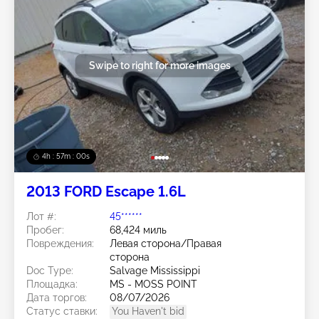
Swipe to right for more images
4h : 56m : 57s
2013 FORD Escape 1.6L
Лот #:
45******
Пробег:
68,424 миль
Повреждения:
Левая сторона/Правая
сторона
Doc Type:
Salvage Mississippi
Площадка:
MS - MOSS POINT
Дата торгов:
08/07/2026
Статус ставки:
You Haven't bid