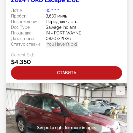
2024 FORD Escape 2.0L
Лот #:
45******
Пробег:
3,639 миль
Повреждения:
Передняя часть
Doc Type:
Salvage Indiana
Площадка:
IN - FORT WAYNE
Дата торгов:
08/07/2026
Статус ставки:
You Haven't bid
Current Bid:
$4,350
СТАВИТЬ
Swipe to right for more images