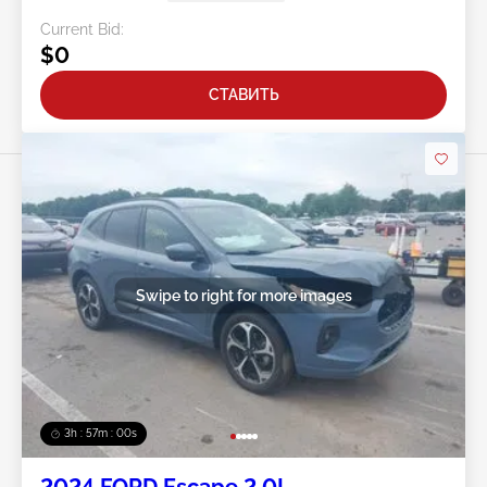
Current Bid:
$0
СТАВИТЬ
Swipe to right for more images
3h : 56m : 57s