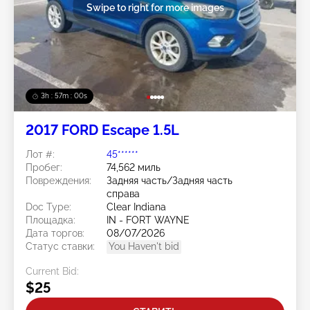
Swipe to right for more images
3h : 56m : 57s
2017 FORD Escape 1.5L
Лот #:
45******
Пробег:
74,562 миль
Повреждения:
Задняя часть/Задняя часть
справа
Doc Type:
Clear Indiana
Площадка:
IN - FORT WAYNE
Дата торгов:
08/07/2026
Статус ставки:
You Haven't bid
Current Bid:
$25