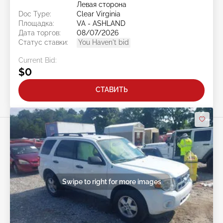
Левая сторона
Doc Type:
Clear Virginia
Площадка:
VA - ASHLAND
Дата торгов:
08/07/2026
Статус ставки:
You Haven't bid
Current Bid:
$0
СТАВИТЬ
Swipe to right for more images