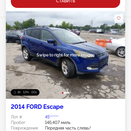
СТАВИТЬ
Swipe to right for more images
3h : 56m : 57s
2014 FORD Escape
Лот #:
45******
Пробег:
146,407 миль
Повреждения:
Передняя часть слева/