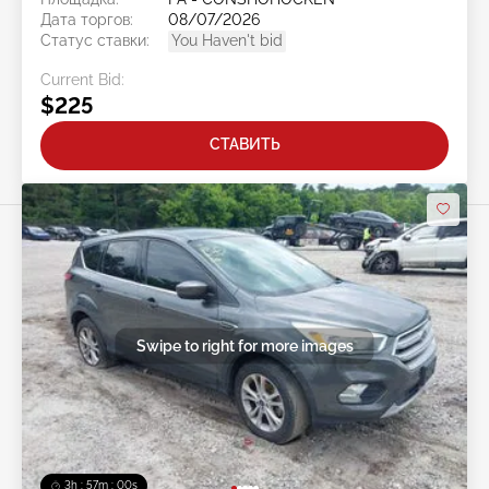
Дата торгов:
08/07/2026
Статус ставки:
You Haven't bid
Current Bid:
$225
СТАВИТЬ
Swipe to right for more images
3h : 56m : 57s