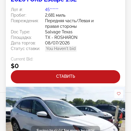
Лот #:
45******
Пробег:
2,681 миль
Повреждения:
Передняя часть/Левая и
правая стороны
Doc Type:
Salvage Texas
Площадка:
TX - ROSHARON
Дата торгов:
08/07/2026
Статус ставки:
You Haven't bid
Current Bid:
$0
СТАВИТЬ
Swipe to right for more images