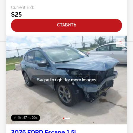
Current Bid:
$25
СТАВИТЬ
Swipe to right for more images
4h : 56m : 57s
2026 FORD Escape 1.5L