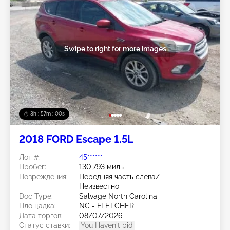
Swipe to right for more images
3h : 56m : 57s
2018 FORD Escape 1.5L
Лот #:
45******
Пробег:
130,793 миль
Повреждения:
Передняя часть слева/
Неизвестно
Doc Type:
Salvage North Carolina
Площадка:
NC - FLETCHER
Дата торгов:
08/07/2026
Статус ставки:
You Haven't bid