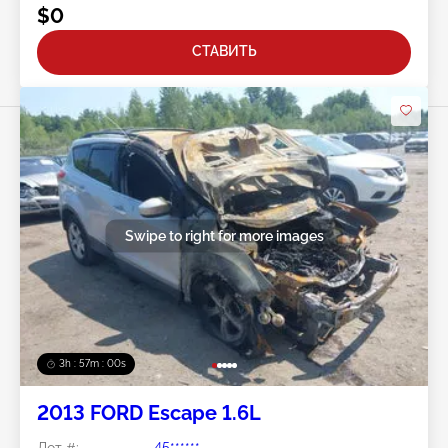
$0
СТАВИТЬ
Swipe to right for more images
3h : 56m : 57s
2013 FORD Escape 1.6L
Лот #:
45******