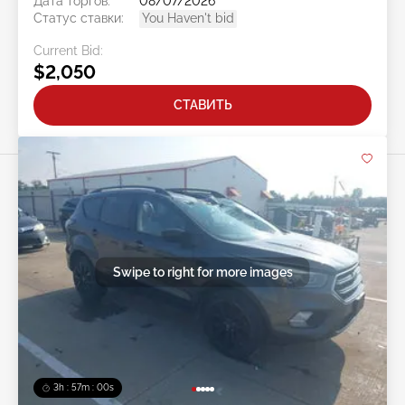
Дата торгов:
08/07/2026
Статус ставки:
You Haven't bid
Current Bid:
$2,050
СТАВИТЬ
Swipe to right for more images
3h : 56m : 57s