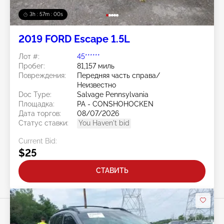
3h : 56m : 57s
2019 FORD Escape 1.5L
Лот #:
45******
Пробег:
81,157 миль
Повреждения:
Передняя часть справа/
Неизвестно
Doc Type:
Salvage Pennsylvania
Площадка:
PA - CONSHOHOCKEN
Дата торгов:
08/07/2026
Статус ставки:
You Haven't bid
Current Bid:
$25
СТАВИТЬ