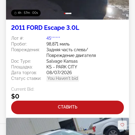
4h : 56m : 57s
2011 FORD Escape 3.0L
Лот #:
45******
Пробег:
98,871 миль
Повреждения:
Задняя часть слева/
Повреждение двигателя
Doc Type:
Salvage Kansas
Площадка:
KS - PARK CITY
Дата торгов:
08/07/2026
Статус ставки:
You Haven't bid
Current Bid:
$0
СТАВИТЬ