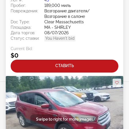
Пробег:
189,000 миль
Повреждения:
Возгорание двигателя/
Возгорание в салоне
Doc Type:
Clear Massachusetts
Площадка:
MA - SHIRLEY
Дата торгов:
08/07/2026
Статус ставки:
You Haven't bid
Current Bid:
$0
СТАВИТЬ
Swipe to right for more images