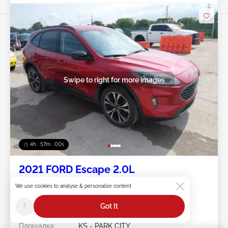
Swipe to right for more images
4h : 56m : 57s
2021 FORD Escape 2.0L
We use cookies to analyse & personalise content
Лот #:
45******
Пробег:
13,825 миль
?
Got It
Повреждения:
Град
Doc Type:
Salvage Kansas
Площадка:
KS - PARK CITY