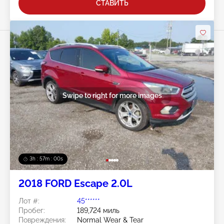
СТАВИТЬ
Swipe to right for more images
3h : 56m : 57s
2018 FORD Escape 2.0L
Лот #:
45******
Пробег:
189,724 миль
Повреждения:
Normal Wear & Tear