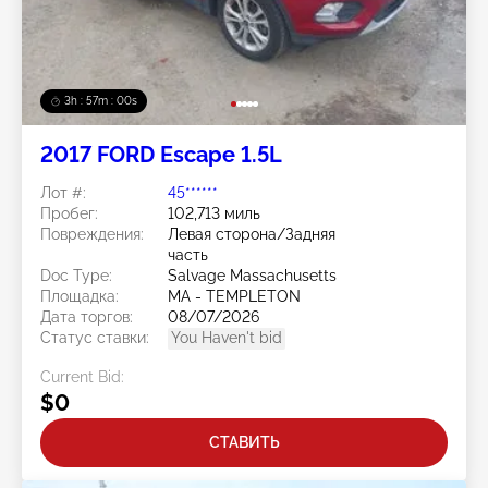
3h : 56m : 57s
2017 FORD Escape 1.5L
Лот #:
45******
Пробег:
102,713 миль
Повреждения:
Левая сторона/Задняя
часть
Doc Type:
Salvage Massachusetts
Площадка:
MA - TEMPLETON
Дата торгов:
08/07/2026
Статус ставки:
You Haven't bid
Current Bid:
$0
СТАВИТЬ