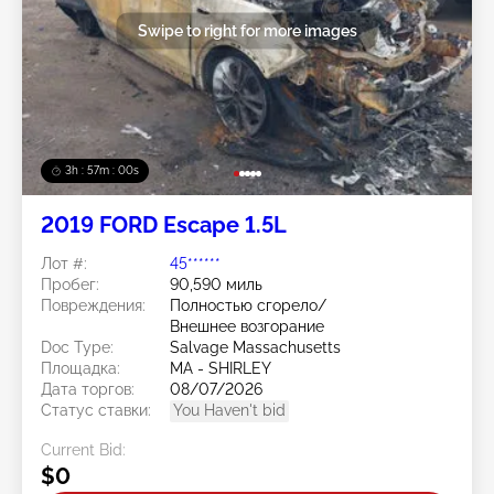
Swipe to right for more images
3h : 56m : 57s
2019 FORD Escape 1.5L
Лот #:
45******
Пробег:
90,590 миль
Повреждения:
Полностью сгорело/
Внешнее возгорание
Doc Type:
Salvage Massachusetts
Площадка:
MA - SHIRLEY
Дата торгов:
08/07/2026
Статус ставки:
You Haven't bid
Current Bid:
$0