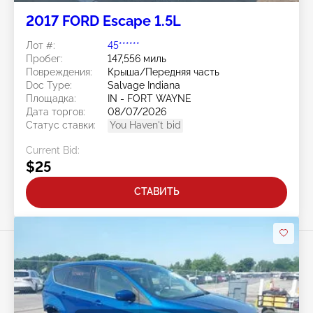
2017 FORD Escape 1.5L
Лот #:
45******
Пробег:
147,556 миль
Повреждения:
Крыша/Передняя часть
Doc Type:
Salvage Indiana
Площадка:
IN - FORT WAYNE
Дата торгов:
08/07/2026
Статус ставки:
You Haven't bid
Current Bid:
$25
СТАВИТЬ