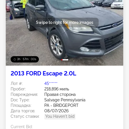
Swipe to right for more images
3h : 56m : 57s
2013 FORD Escape 2.0L
Лот #:
45******
Пробег:
218,896 миль
Повреждения:
Правая сторона
Doc Type:
Salvage Pennsylvania
Площадка:
PA - BRIDGEPORT
Дата торгов:
08/07/2026
Статус ставки:
You Haven't bid
Current Bid: