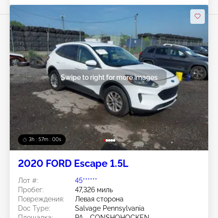
Swipe to right for more images
3h : 56m : 57s
2020 FORD Escape 1.5L
Лот #:
45******
Пробег:
47,326 миль
Повреждения:
Левая сторона
Doc Type:
Salvage Pennsylvania
Площадка:
PA - CONSHOHOCKEN