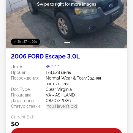
Swipe to right for more images
3h : 56m : 57s
2006 FORD Escape 3.0L
Лот #:
45******
Пробег:
178,628 миль
Повреждения:
Normal Wear & Tear/Задняя
часть слева
Doc Type:
Clear Virginia
Площадка:
VA - ASHLAND
Дата торгов:
08/07/2026
Статус ставки:
You Haven't bid
Current Bid:
$0