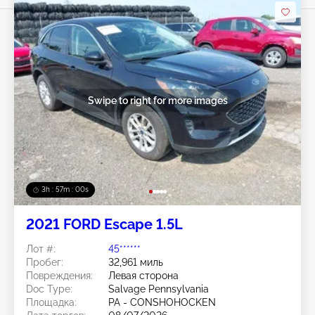
Swipe to right for more images
3h : 56m : 57s
2021 FORD Escape 1.5L
Лот #:
45******
Пробег:
32,961 миль
Повреждения:
Левая сторона
Doc Type:
Salvage Pennsylvania
Площадка:
PA - CONSHOHOCKEN