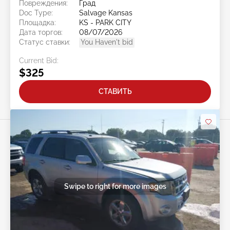
Повреждения:
Град
Doc Type:
Salvage Kansas
Площадка:
KS - PARK CITY
Дата торгов:
08/07/2026
Статус ставки:
You Haven't bid
Current Bid:
$325
СТАВИТЬ
Swipe to right for more images