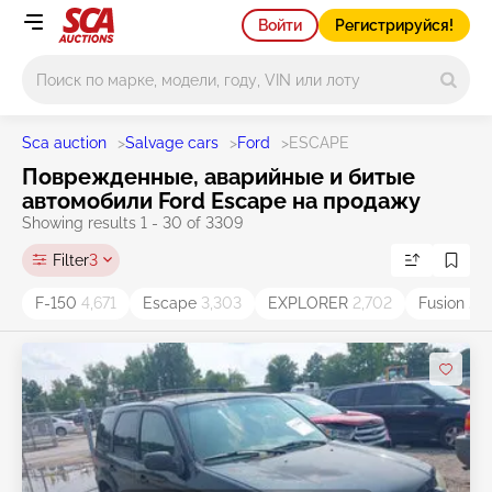
Войти
Регистрируйся!
Main search
Sca auction
>
Salvage cars
>
Ford
>
ESCAPE
Поврежденные, аварийные и битые
автомобили Ford Escape на продажу
Showing results 1 - 30 of 3309
Filter
3
F-150
4,671
Escape
3,303
EXPLORER
2,702
Fusion
2,4