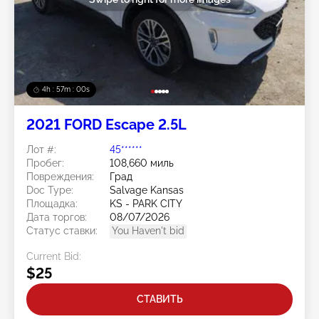
4h : 56m : 57s
2021 FORD Escape 2.5L
Лот #:
45******
Пробег:
108,660 миль
Повреждения:
Град
Doc Type:
Salvage Kansas
Площадка:
KS - PARK CITY
Дата торгов:
08/07/2026
Статус ставки:
You Haven't bid
Current Bid:
$25
СТАВИТЬ