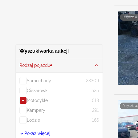
Przyszła a
Wyszukiwarka aukcji
Rodzaj pojazdu
Samochody
23309
Ciężarówki
525
Motocykle
513
Przyszła a
Kampery
291
Łodzie
166
Pokaż więcej