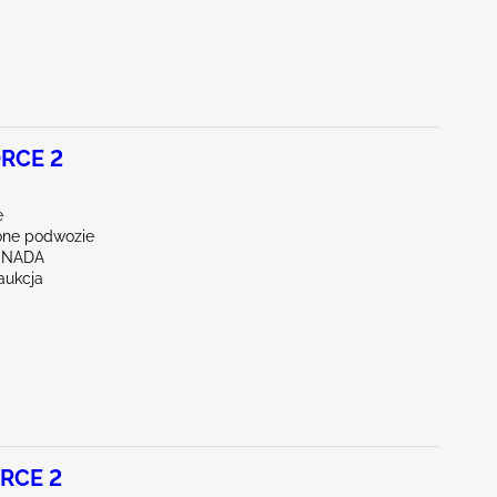
RCE 2
e
ne podwozie
ENADA
aukcja
RCE 2