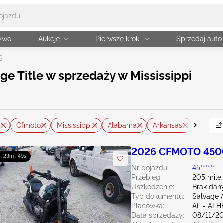
żywo
Aukcje
Pierwsze kroki
Sprzedaj auto
S
ge Title w sprzedaży w Mississippi
e
Cfmoto
Mississippi
Alabama
Arkansas
Louisia
2026 CFMOTO 450
 : 23m : 48s
Nr pojazdu:
45******
Przebieg:
205 mile
Uszkodzenie:
Brak dan
Typ dokumentu:
Salvage 
Placówka:
AL - AT
Data sprzedaży:
08/11/2