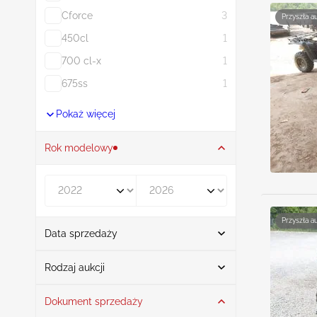
Cforce
3
Przyszła a
450cl
1
700 cl-x
1
675ss
1
Pokaż więcej
Rok modelowy
Rocznik od
Rocznik do
Przyszła a
Data sprzedaży
Od
Do
Rodzaj aukcji
Dokument sprzedaży
Licytacja
13