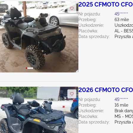
2025 CFMOTO CFO
ukcja
Nr pojazdu:
45******
Przebieg:
63 mile
Uszkodzenie:
Uszkodzo
Placówka:
AL - BE
Data sprzedaży:
Przyszła 
2026 CFMOTO CFO
ukcja
Nr pojazdu:
45******
Przebieg:
16 mile
Uszkodzenie:
Brak dan
Placówka:
MS - MO
Data sprzedaży:
Przyszła 