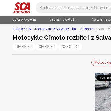
Główne wyszukiwanie
Strona główna
Szukaj i Licytuj!
Aukcje na 
Aukcja SCA
>
Motocykle z Salvage Title
>
Cfmoto
>
State M
Motocykle Cfmoto rozbite i z Salva
UFORCE
2
CFORCE
1
700 CL-X
1
Motocykl
3d : 18h