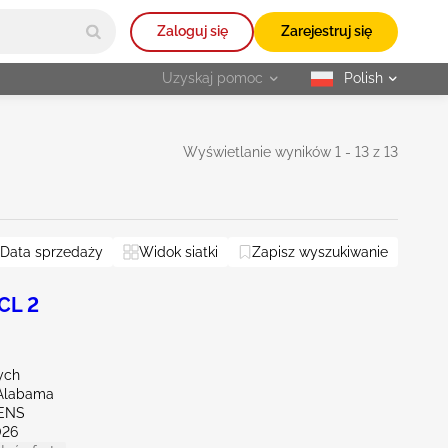
Zaloguj się
Zarejestruj się
Uzyskaj pomoc
Polish
selected
Wyświetlanie wyników 1 - 13 z 13
na
Data sprzedaży
Tennessee
Widok siatki
Zapisz wyszukiwanie
Zresetuj wszystko
CL 2
ych
Alabama
HENS
026