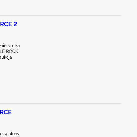
RCE 2
ie silnika
TLE ROCK
aukcja
ORCE
ie spalony