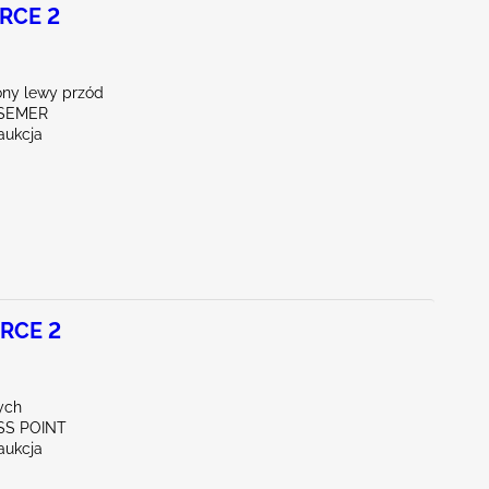
RCE 2
ny lewy przód
SSEMER
aukcja
RCE 2
ych
SS POINT
aukcja