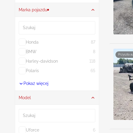
Marka pojazdu
Szukaj
Honda
87
BMW
8
Przyszła a
Harley-davidson
118
Polaris
65
Pokaż więcej
Model
Szukaj
Uforce
6