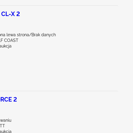
CL-X 2
na lewa strona/Brak danych
LF COAST
aukcja
RCE 2
waniu
OTT
aukcja