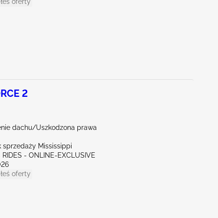
łeś oferty
RCE 2
nie dachu/Uszkodzona prawa
 sprzedaży Mississippi
C RIDES - ONLINE-EXCLUSIVE
026
łeś oferty