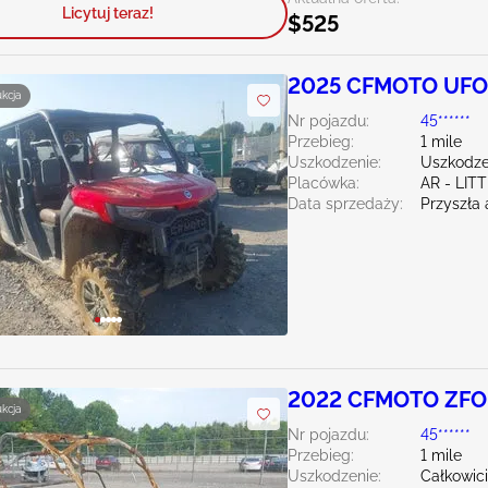
Licytuj teraz!
$525
2025 CFMOTO UFO
ukcja
Nr pojazdu:
45******
Przebieg:
1 mile
Uszkodzenie:
Uszkodzen
Placówka:
AR - LIT
Data sprzedaży:
Przyszła 
2022 CFMOTO ZF
ukcja
Nr pojazdu:
45******
Przebieg:
1 mile
Uszkodzenie:
Całkowic