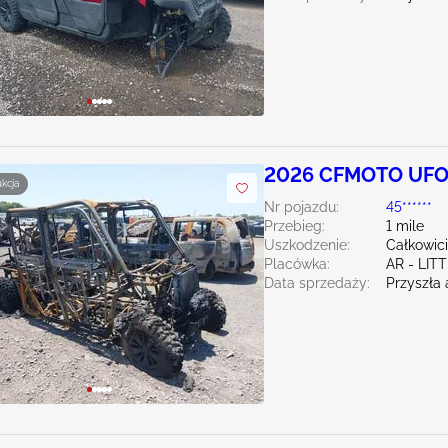
2026 CFMOTO UFO
ukcja
Nr pojazdu:
45******
Przebieg:
1 mile
Uszkodzenie:
Całkowic
Placówka:
AR - LIT
Data sprzedaży:
Przyszła 