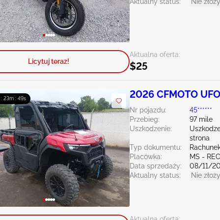
Aktualny status:
Nie złoży
Aktualna oferta:
Licytuj teraz!
$25
2026 CFMOTO UFO
 : 23m : 48s
Nr pojazdu:
45******
Przebieg:
97 mile
Uszkodzenie:
Uszkodze
strona
Typ dokumentu:
Rachunek
Placówka:
MS - RE
Data sprzedaży:
08/11/2
Aktualny status:
Nie złoży
Aktualna oferta: