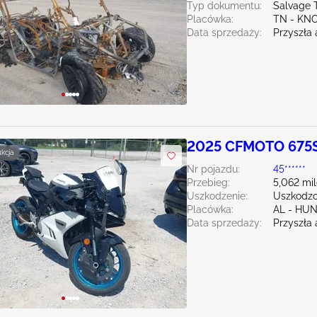
Typ dokumentu:
Salvage 
Placówka:
TN - KN
Data sprzedaży:
Przyszła 
2025 CFMOTO 675S
ukcja
Nr pojazdu:
45******
Przebieg:
5,062 mi
Uszkodzenie:
Uszkodzo
Placówka:
AL - HU
Data sprzedaży:
Przyszła 