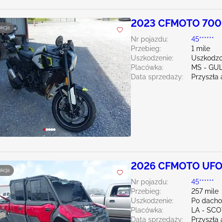
2023 CFMOTO 700 
ukcja
Nr pojazdu:
45******
Przebieg:
1 mile
Uszkodzenie:
Uszkodzo
Placówka:
MS - GU
Data sprzedaży:
Przyszła 
2026 CFMOTO UFO
ukcja
Nr pojazdu:
45******
Przebieg:
257 mile
Uszkodzenie:
Po dacho
Placówka:
LA - SC
Data sprzedaży:
Przyszła 