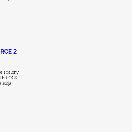
RCE 2
ie spalony
TLE ROCK
aukcja