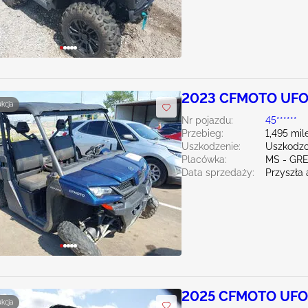
2023 CFMOTO UFO
ukcja
Nr pojazdu:
45******
Przebieg:
1,495 mil
Uszkodzenie:
Uszkodzo
Placówka:
MS - GR
Data sprzedaży:
Przyszła 
2025 CFMOTO UFO
ukcja