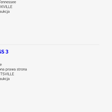
Tennessee
OXVILLE
aukcja
S 3
le
na prawa strona
NTSVILLE
aukcja