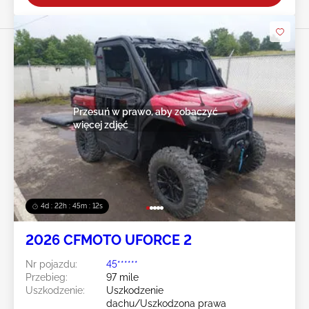
Przesuń w prawo, aby zobaczyć
więcej zdjęć
4d : 22h : 45m : 09s
2026 CFMOTO UFORCE 2
Nr pojazdu:
45******
Przebieg:
97 mile
Uszkodzenie:
Uszkodzenie
dachu/Uszkodzona prawa