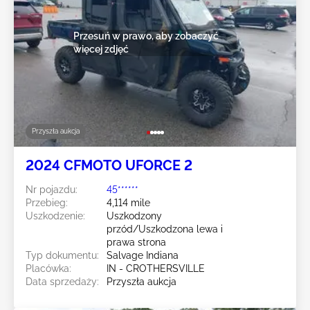
Przesuń w prawo, aby zobaczyć
więcej zdjęć
Przyszła aukcja
2024 CFMOTO UFORCE 2
Nr pojazdu:
45******
Przebieg:
4,114 mile
Uszkodzenie:
Uszkodzony
przód/Uszkodzona lewa i
prawa strona
Typ dokumentu:
Salvage Indiana
Placówka:
IN - CROTHERSVILLE
Data sprzedaży:
Przyszła aukcja