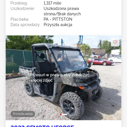
Przebieg:
1,317 mile
Uszkodzenie:
Uszkodzona prawa
strona/Brak danych
Placówka:
PA - PITTSTON
Data sprzedaży:
Przyszła aukcja
Przesuń w prawo, aby zobaczyć
więcej zdjęć
Przyszła aukcja