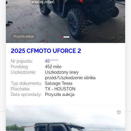
więcej zdjęć
Przyszła aukcja
2025 CFMOTO UFORCE 2
Nr pojazdu:
45******
Przebieg:
452 mile
Uszkodzenie:
Uszkodzony lewy
przód/Uszkodzenie silnika
Typ dokumentu:
Salvage Texas
Placówka:
TX - HOUSTON
Data sprzedaży:
Przyszła aukcja