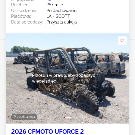
Przebieg:
257 mile
Uszkodzenie:
Po dachowaniu
Placówka:
LA - SCOTT
Data sprzedaży:
Przyszła aukcja
Przesuń w prawo, aby zobaczyć
więcej zdjęć
Przyszła aukcja
2026 CFMOTO UFORCE 2