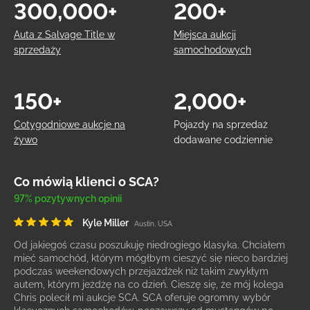
300,000+
200+
Auta z Salvage Title w
Miejsca aukcji
sprzedaży
samochodowych
150+
2,000+
Cotygodniowe aukcje na
Pojazdy na sprzedaż
żywo
dodawane codziennie
Co mówią klienci o SCA?
97% pozytywnych opinii
Kyle Miller
Austin, USA
Od jakiegoś czasu poszukuję niedrogiego klasyka. Chciałem
mieć samochód, którym mógłbym cieszyć się nieco bardziej
podczas weekendowych przejażdżek niż takim zwykłym
autem, którym jeżdżę na co dzień. Cieszę się, że mój kolega
Chris polecił mi aukcje SCA. SCA oferuje ogromny wybór