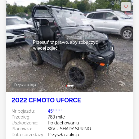
Przesuń w prawo, aby zobaczyć
więcej zdjęć
Przyszła aukcja
2022 CFMOTO UFORCE
Nr pojazdu:
45******
Przebieg:
783 mile
Uszkodzenie:
Po dachowaniu
Placówka:
WV - SHADY SPRING
Data sprzedaży:
Przyszła aukcja