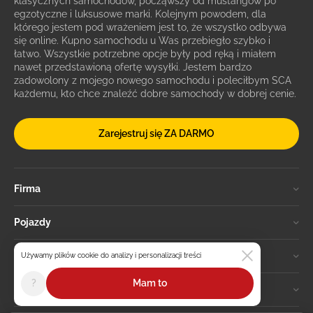
klasycznych samochodów, począwszy od mustangów po
egzotyczne i luksusowe marki. Kolejnym powodem, dla
którego jestem pod wrażeniem jest to, że wszystko odbywa
się online. Kupno samochodu u Was przebiegło szybko i
łatwo. Wszystkie potrzebne opcje były pod ręką i miałem
nawet przedstawioną ofertę wysyłki. Jestem bardzo
zadowolony z mojego nowego samochodu i poleciłbym SCA
każdemu, kto chce znaleźć dobre samochody w dobrej cenie.
Zarejestruj się ZA DARMO
Firma
Pojazdy
Aukcje
Używamy plików cookie do analizy i personalizacji treści
?
Mam to
Konto