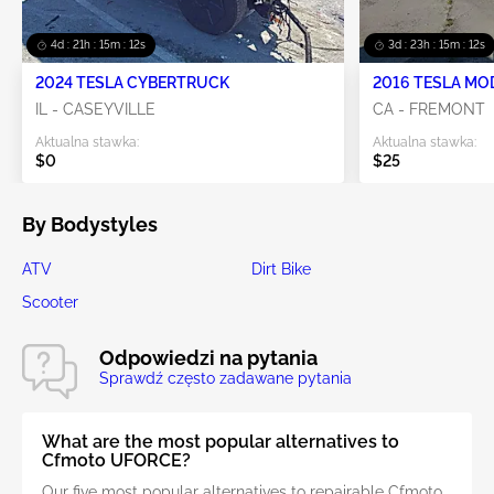
4d : 21h : 15m : 09s
3d : 23h : 15m : 09s
2024 TESLA CYBERTRUCK
2016 TESLA MO
IL - CASEYVILLE
CA - FREMONT
Aktualna stawka:
Aktualna stawka:
$0
$25
By Bodystyles
ATV
Dirt Bike
Scooter
Odpowiedzi na pytania
Sprawdź często zadawane pytania
What are the most popular alternatives to
Cfmoto UFORCE?
Our five most popular alternatives to repairable Cfmoto