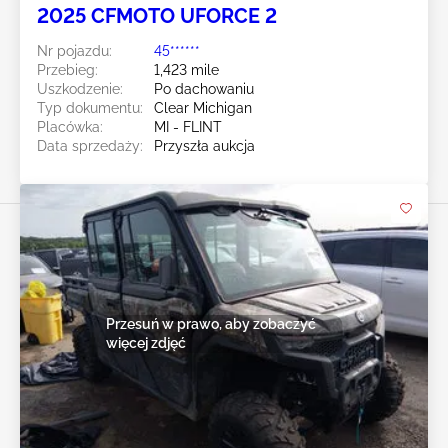
2025 CFMOTO UFORCE 2
Nr pojazdu:
45******
Przebieg:
1,423 mile
Uszkodzenie:
Po dachowaniu
Typ dokumentu:
Clear Michigan
Placówka:
MI - FLINT
Data sprzedaży:
Przyszła aukcja
Przesuń w prawo, aby zobaczyć
więcej zdjęć