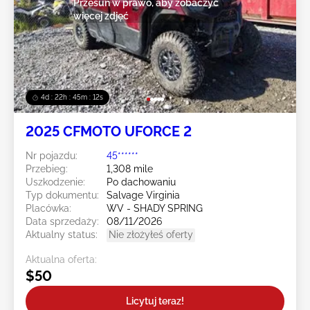
Przesuń w prawo, aby zobaczyć
więcej zdjęć
4d : 22h : 45m : 09s
2025 CFMOTO UFORCE 2
Nr pojazdu:
45******
Przebieg:
1,308 mile
Uszkodzenie:
Po dachowaniu
Typ dokumentu:
Salvage Virginia
Placówka:
WV - SHADY SPRING
Data sprzedaży:
08/11/2026
Aktualny status:
Nie złożyłeś oferty
Aktualna oferta:
$50
Licytuj teraz!