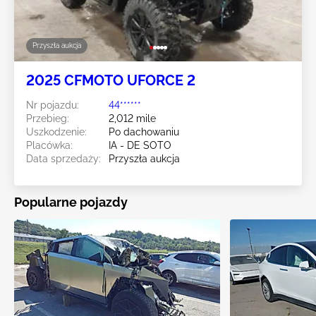
Przyszła aukcja
2025 CFMOTO UFORCE 2
Nr pojazdu:
44******
Przebieg:
2,012 mile
Uszkodzenie:
Po dachowaniu
Placówka:
IA - DE SOTO
Data sprzedaży:
Przyszła aukcja
Popularne pojazdy