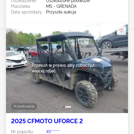
Uszkodzenie:
Uszkodzone podwozie
Placówka:
MS - GRENADA
Data sprzedaży:
Przyszła aukcja
Przesuń w prawo, aby zobaczyć
więcej zdjęć
Przyszła aukcja
2025 CFMOTO UFORCE 2
Nr pojazdu:
45******