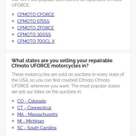
UFORCE:
CFMOTO CFORCE
CFMOTO 675SS
CFMOTO ZFORCE
CFMOTO 300SS
CFMOTO 700CL X
What states are you selling your repairable
Cfmoto UFORCE motorcycles in?
These motorcycles are sold on auctions in every state of
the USA, so you can find crashed Cfmoto Cfmoto
UFORCE whenever you want. The most popular states
we sell our bikes on the auctions in:
CO - Colorado
CT - Connecticut
MA - Massachusetts
MI - Michigan
SC - South Carolina