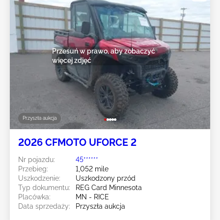
Przesuń w prawo, aby zobaczyć
więcej zdjęć
Przyszła aukcja
2026 CFMOTO UFORCE 2
Nr pojazdu:
45******
Przebieg:
1,052 mile
Uszkodzenie:
Uszkodzony przód
Typ dokumentu:
REG Card Minnesota
Placówka:
MN - RICE
Data sprzedaży:
Przyszła aukcja