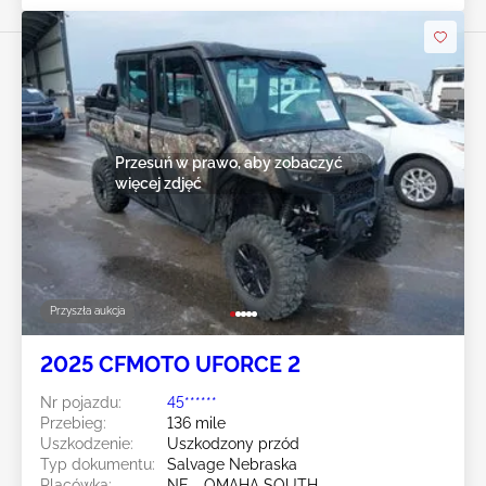
Przesuń w prawo, aby zobaczyć
więcej zdjęć
Przyszła aukcja
2025 CFMOTO UFORCE 2
Nr pojazdu:
45******
Przebieg:
136 mile
Uszkodzenie:
Uszkodzony przód
Typ dokumentu:
Salvage Nebraska
Placówka:
NE - OMAHA SOUTH