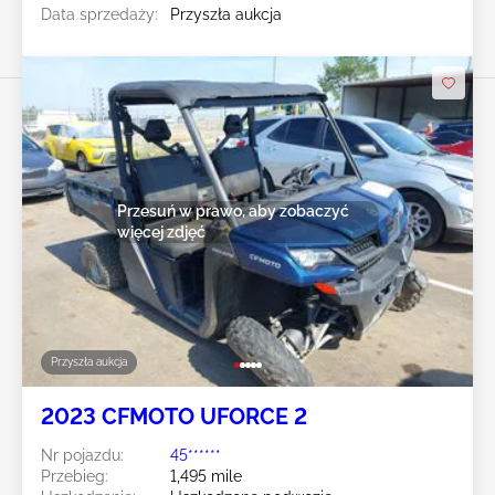
Data sprzedaży:
Przyszła aukcja
Przesuń w prawo, aby zobaczyć
więcej zdjęć
Przyszła aukcja
2023 CFMOTO UFORCE 2
Nr pojazdu:
45******
Przebieg:
1,495 mile