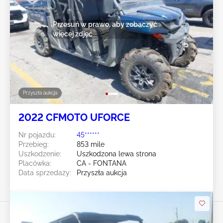
Przesuń w prawo, aby zobaczyć
więcej zdjęć
Przyszła aukcja
2022 CFMOTO UFORCE
Nr pojazdu:
45******
Przebieg:
853 mile
Uszkodzenie:
Uszkodzona lewa strona
Placówka:
CA - FONTANA
Data sprzedaży:
Przyszła aukcja