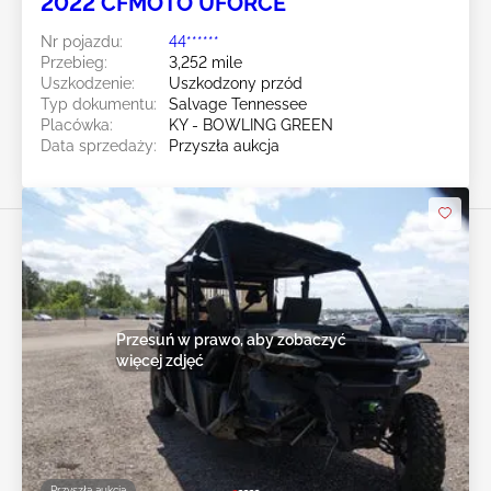
2022 CFMOTO UFORCE
Nr pojazdu:
44******
Przebieg:
3,252 mile
Uszkodzenie:
Uszkodzony przód
Typ dokumentu:
Salvage Tennessee
Placówka:
KY - BOWLING GREEN
Data sprzedaży:
Przyszła aukcja
Przesuń w prawo, aby zobaczyć
więcej zdjęć
Przyszła aukcja