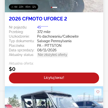
4d : 22h : 45m : 09s
2026 CFMOTO UFORCE 2
Nr pojazdu:
45******
Przebieg:
372 mile
Uszkodzenie:
Po dachowaniu/Całkowite
Typ dokumentu:
Salvage Pennsylvania
Placówka:
PA - PITTSTON
Data sprzedaży:
08/11/2026
Aktualny status:
Nie złożyłeś oferty
Aktualna oferta:
$0
Licytuj teraz!