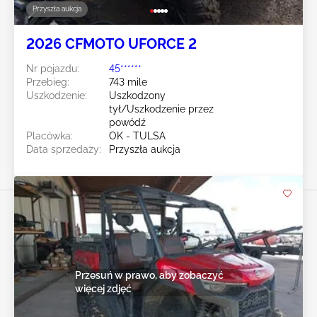
Przyszła aukcja
2026 CFMOTO UFORCE 2
Nr pojazdu:
45******
Przebieg:
743 mile
Uszkodzenie:
Uszkodzony
tył/Uszkodzenie przez
powódź
Placówka:
OK - TULSA
Data sprzedaży:
Przyszła aukcja
Przesuń w prawo, aby zobaczyć
więcej zdjęć