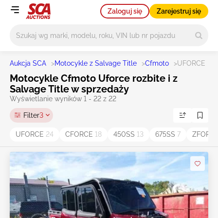
Zaloguj się
Zarejestruj się
Główne wyszukiwanie
Aukcja SCA
>
Motocykle z Salvage Title
>
Cfmoto
>
UFORCE
Motocykle Cfmoto Uforce rozbite i z
Salvage Title w sprzedaży
Wyświetlanie wyników 1 - 22 z 22
Filter
3
UFORCE
24
CFORCE
18
450SS
13
675SS
7
ZFORC