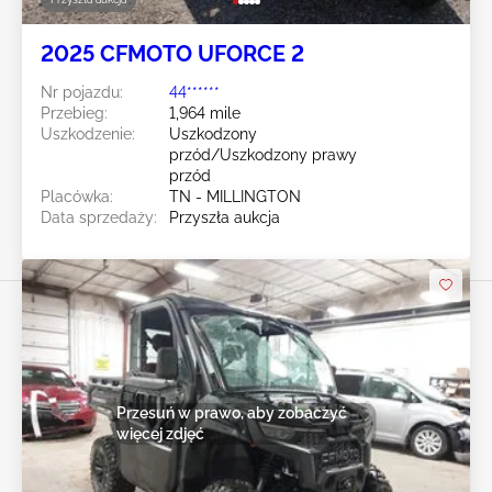
2025 CFMOTO UFORCE 2
Nr pojazdu:
44******
Przebieg:
1,964 mile
Uszkodzenie:
Uszkodzony
przód/Uszkodzony prawy
przód
Placówka:
TN - MILLINGTON
Data sprzedaży:
Przyszła aukcja
Przesuń w prawo, aby zobaczyć
więcej zdjęć