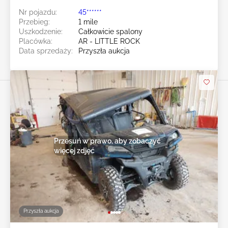
Nr pojazdu:
45******
Przebieg:
1 mile
Uszkodzenie:
Całkowicie spalony
Placówka:
AR - LITTLE ROCK
Data sprzedaży:
Przyszła aukcja
Przesuń w prawo, aby zobaczyć
więcej zdjęć
Przyszła aukcja