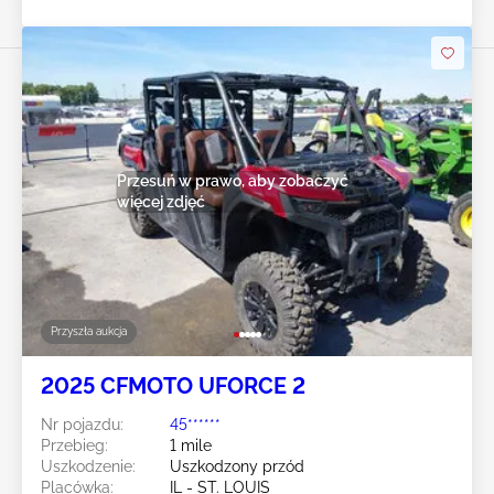
Przesuń w prawo, aby zobaczyć
więcej zdjęć
Przyszła aukcja
2025 CFMOTO UFORCE 2
Nr pojazdu:
45******
Przebieg:
1 mile
Uszkodzenie:
Uszkodzony przód
Placówka:
IL - ST. LOUIS