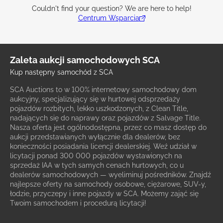
Couldn't find your question? We are here to help!
Centrum Wsparcia
Zaleta aukcji samochodowych SCA
Kup następny samochód z SCA
SCA Auctions to w 100% internetowy samochodowy dom
aukcyjny, specjalizujący się w hurtowej odsprzedaży
pojazdów rozbitych, lekko uszkodzonych, z Clean Title,
nadających się do naprawy oraz pojazdów z Salvage Title.
Nasza oferta jest ogólnodostępna, przez co masz dostęp do
aukcji przedstawianych wyłącznie dla dealerów, bez
konieczności posiadania licencji dealerskiej. Weź udział w
licytacji ponad 300 000 pojazdów wystawionych na
sprzedaż IAA w tych samych cenach hurtowych, co u
dealerów samochodowych — wyeliminuj pośredników. Znajdź
najlepsze oferty na samochody osobowe, ciężarowe, SUV-y,
łodzie, przyczepy i inne pojazdy w SCA. Możemy zająć się
Twoim samochodem i procedurą licytacji!