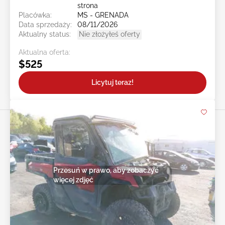
strona
Placówka:
MS - GRENADA
Data sprzedaży:
08/11/2026
Aktualny status:
Nie złożyłeś oferty
Aktualna oferta:
$525
Licytuj teraz!
Przesuń w prawo, aby zobaczyć
więcej zdjęć