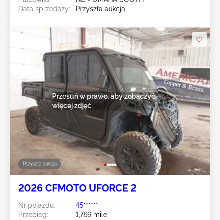
Data sprzedaży:
Przyszła aukcja
Przesuń w prawo, aby zobaczyć
więcej zdjęć
Przyszła aukcja
2026 CFMOTO UFORCE 2
Nr pojazdu:
45******
Przebieg:
1,769 mile