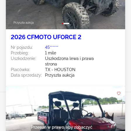
Przyszła aukcja
2026 CFMOTO UFORCE 2
Nr pojazdu:
45******
Przebieg:
1 mile
Uszkodzenie:
Uszkodzona lewa i prawa
strona
Placówka:
TX - HOUSTON
Data sprzedaży:
Przyszła aukcja
Przesuń w prawo, aby zobaczyć