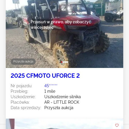
Przesuń w prawo, aby zobaczyć
więcej zdjęć
Przyszła aukcja
2025 CFMOTO UFORCE 2
Nr pojazdu:
45******
Przebieg:
1 mile
Uszkodzenie:
Uszkodzenie silnika
Placówka:
AR - LITTLE ROCK
Data sprzedaży:
Przyszła aukcja