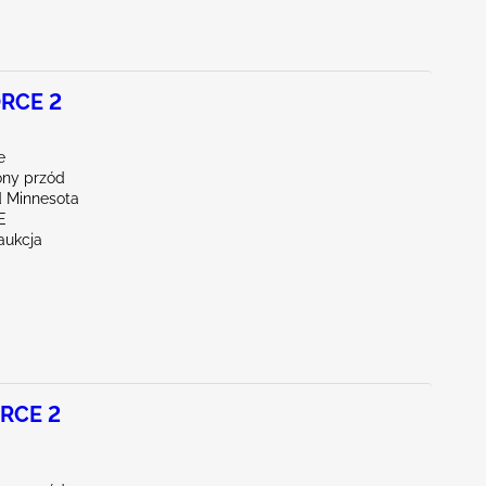
RCE 2
e
ny przód
 Minnesota
E
aukcja
RCE 2