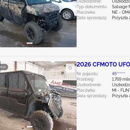
Uszkodzenie:
Uszkodzo
Typ dokumentu:
Salvage 
Placówka:
NE - OM
Data sprzedaży:
Przyszła 
2026 CFMOTO UFO
ukcja
Nr pojazdu:
45******
Przebieg:
1,769 mil
Uszkodzenie:
Uszkodzo
Placówka:
MI - FLIN
Data sprzedaży:
Przyszła 