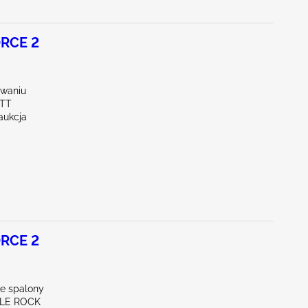
RCE 2
waniu
OTT
aukcja
RCE 2
ie spalony
TLE ROCK