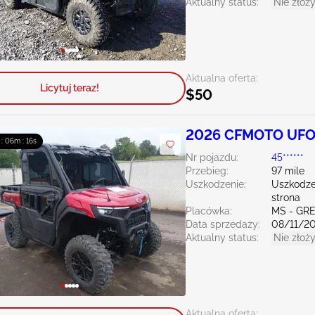
Aktualny status:
Nie złoży
Aktualna oferta:
Licytuj teraz!
$50
2026 CFMOTO UFO
 : 06m : 15s
Nr pojazdu:
45******
Przebieg:
97 mile
Uszkodzenie:
Uszkodze
strona
Placówka:
MS - GR
Data sprzedaży:
08/11/2
Aktualny status:
Nie złoży
Aktualna oferta: