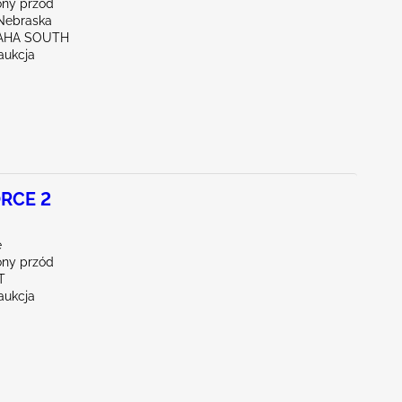
ny przód
Nebraska
AHA SOUTH
aukcja
RCE 2
e
ny przód
T
aukcja