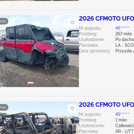
2026 CFMOTO UFO
ukcja
Nr pojazdu:
45******
Przebieg:
257 mile
Uszkodzenie:
Po dacho
Placówka:
LA - SC
Data sprzedaży:
Przyszła 
2026 CFMOTO UFO
ukcja
Nr pojazdu:
45******
Przebieg:
1 mile
Uszkodzenie:
Całkowic
Placówka:
AR - LIT