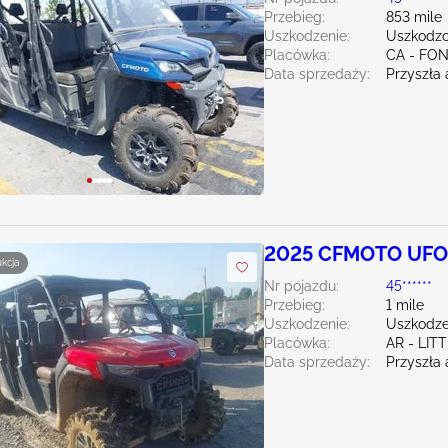
Przebieg:
853 mile
Uszkodzenie:
Uszkodzo
Placówka:
CA - FO
Data sprzedaży:
Przyszła 
2025 CFMOTO UFO
ukcja
Nr pojazdu:
45******
Przebieg:
1 mile
Uszkodzenie:
Uszkodzen
Placówka:
AR - LIT
Data sprzedaży:
Przyszła 