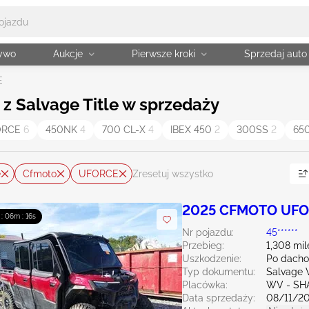
żywo
Aukcje
Pierwsze kroki
Sprzedaj auto
E
 z Salvage Title w sprzedaży
ORCE
6
450NK
4
700 CL-X
4
IBEX 450
2
300SS
2
65
e
Cfmoto
UFORCE
Zresetuj wszystko
2025 CFMOTO UFO
 : 06m : 15s
Nr pojazdu:
45******
Przebieg:
1,308 mil
Uszkodzenie:
Po dacho
Typ dokumentu:
Salvage V
Placówka:
WV - SH
Data sprzedaży:
08/11/2