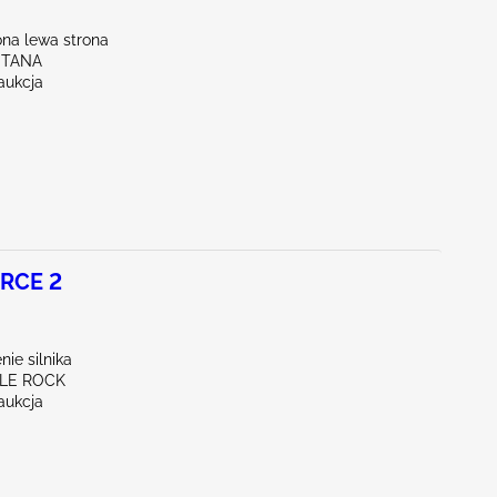
na lewa strona
NTANA
aukcja
RCE 2
ie silnika
TLE ROCK
aukcja