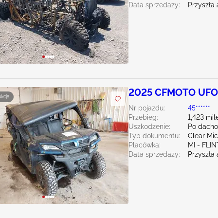
Data sprzedaży:
Przyszła 
2025 CFMOTO UFO
ukcja
Nr pojazdu:
45******
Przebieg:
1,423 mil
Uszkodzenie:
Po dacho
Typ dokumentu:
Clear Mi
Placówka:
MI - FLIN
Data sprzedaży:
Przyszła 