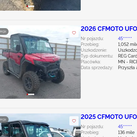
2026 CFMOTO UFO
ukcja
Nr pojazdu:
45******
Przebieg:
1,052 mil
Uszkodzenie:
Uszkodzo
Typ dokumentu:
REG Card
Placówka:
MN - RIC
Data sprzedaży:
Przyszła 
2025 CFMOTO UFO
ukcja
Nr pojazdu:
45******
Przebieg:
136 mile