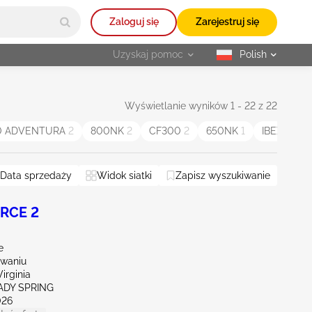
Zaloguj się
Zarejestruj się
Uzyskaj pomoc
Polish
selected
Wyświetlanie wyników 1 - 22 z 22
0 ADVENTURA
2
800NK
2
CF300
2
650NK
1
IBEX 800
1
Data sprzedaży
Widok siatki
Zapisz wyszukiwanie
RCE 2
e
waniu
irginia
ADY SPRING
026