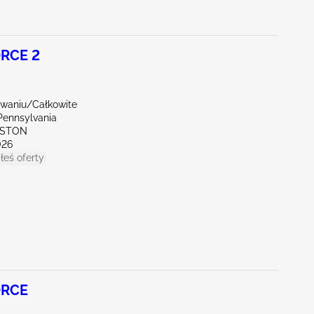
RCE 2
waniu/Całkowite
Pennsylvania
TTSTON
026
łeś oferty
ORCE