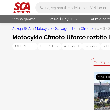
Główne wyszukiwanie
Strona główna
Szukaj i Licytuj!
Aukcje na 
Aukcja SCA
>
Motocykle z Salvage Title
>
Cfmoto
>
UFORC
Motocykle Cfmoto Uforce rozbite i
UFORCE
22
CFORCE
17
450SS
11
675SS
7
ZF
Motocykl
4d : 16h