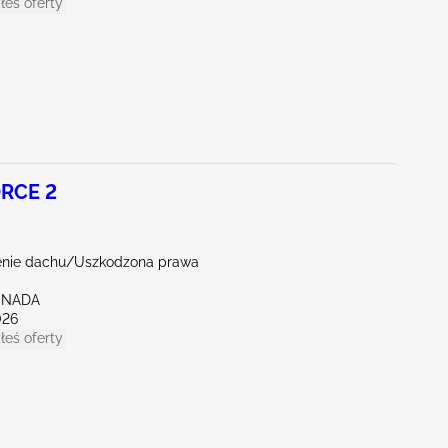
łeś oferty
RCE 2
nie dachu/Uszkodzona prawa
ENADA
026
łeś oferty