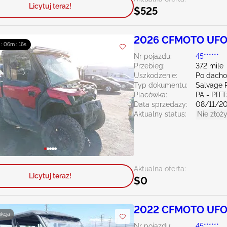
Licytuj teraz!
$525
2026 CFMOTO UFO
 : 06m : 15s
Nr pojazdu:
45******
Przebieg:
372 mile
Uszkodzenie:
Po dacho
Typ dokumentu:
Salvage 
Placówka:
PA - PI
Data sprzedaży:
08/11/2
Aktualny status:
Nie złoży
Aktualna oferta:
Licytuj teraz!
$0
2022 CFMOTO UF
ukcja
Nr pojazdu:
45******