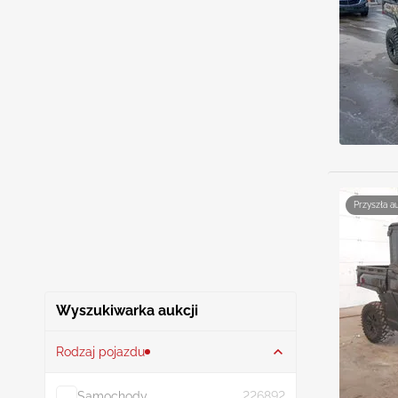
Przyszła a
Wyszukiwarka aukcji
Rodzaj pojazdu
Samochody
226892