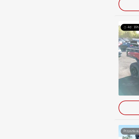
4d : 16h
Przyszła a