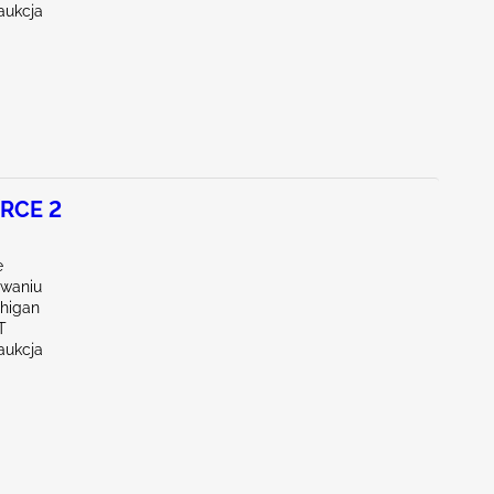
aukcja
RCE 2
e
waniu
chigan
T
aukcja