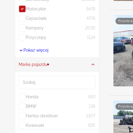
Motocykle
5476
Ciężarówki
4776
Przyszła a
Kampery
2035
Przyczepy
1124
Pokaż więcej
Marka pojazdu
Szukaj
Honda
693
BMW
136
Przyszła a
Harley-davidson
1307
Kawasaki
835