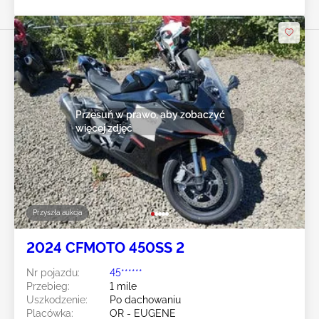
Przesuń w prawo, aby zobaczyć
więcej zdjęć
Przyszła aukcja
2024 CFMOTO 450SS 2
Nr pojazdu:
45******
Przebieg:
1 mile
Uszkodzenie:
Po dachowaniu
Placówka:
OR - EUGENE