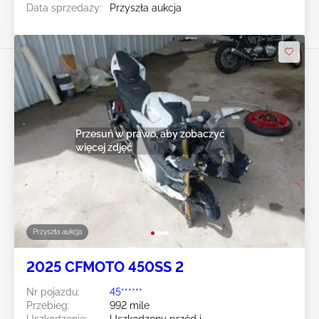
Data sprzedaży:
Przyszła aukcja
Przesuń w prawo, aby zobaczyć
więcej zdjęć
Przyszła aukcja
2025 CFMOTO 450SS 2
Nr pojazdu:
45******
Przebieg:
992 mile
Uszkodzenie:
Uszkodzony przód i