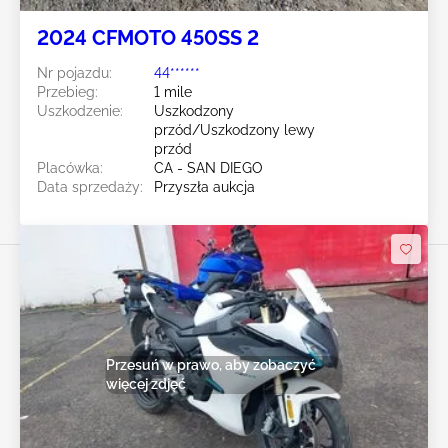
2024 CFMOTO 450SS 2
Nr pojazdu:
44******
Przebieg:
1 mile
Uszkodzenie:
Uszkodzony
przód/Uszkodzony lewy
przód
Placówka:
CA - SAN DIEGO
Data sprzedaży:
Przyszła aukcja
Przesuń w prawo, aby zobaczyć
więcej zdjęć