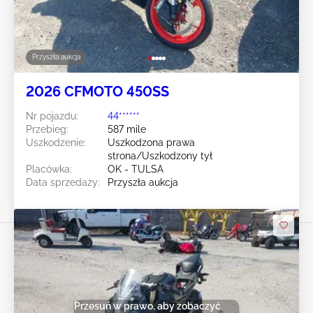
Przyszła aukcja
2026 CFMOTO 450SS
Nr pojazdu:
44******
Przebieg:
587 mile
Uszkodzenie:
Uszkodzona prawa
strona/Uszkodzony tył
Placówka:
OK - TULSA
Data sprzedaży:
Przyszła aukcja
Przesuń w prawo, aby zobaczyć