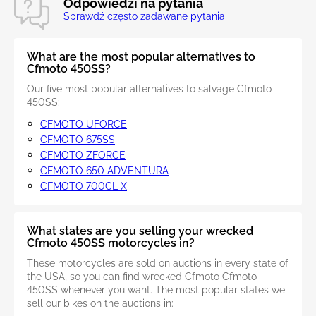
Odpowiedzi na pytania
Sprawdź często zadawane pytania
What are the most popular alternatives to
Cfmoto 450SS?
Our five most popular alternatives to salvage Cfmoto
450SS:
CFMOTO UFORCE
CFMOTO 675SS
CFMOTO ZFORCE
CFMOTO 650 ADVENTURA
CFMOTO 700CL X
What states are you selling your wrecked
Cfmoto 450SS motorcycles in?
These motorcycles are sold on auctions in every state of
the USA, so you can find wrecked Cfmoto Cfmoto
450SS whenever you want. The most popular states we
sell our bikes on the auctions in: