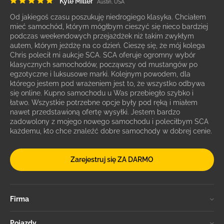
Kyle Miller
Austin, USA
Od jakiegoś czasu poszukuję niedrogiego klasyka. Chciałem
mieć samochód, którym mógłbym cieszyć się nieco bardziej
podczas weekendowych przejażdżek niż takim zwykłym
autem, którym jeżdżę na co dzień. Cieszę się, że mój kolega
Chris polecił mi aukcje SCA. SCA oferuje ogromny wybór
klasycznych samochodów, począwszy od mustangów po
egzotyczne i luksusowe marki. Kolejnym powodem, dla
którego jestem pod wrażeniem jest to, że wszystko odbywa
się online. Kupno samochodu u Was przebiegło szybko i
łatwo. Wszystkie potrzebne opcje były pod ręką i miałem
nawet przedstawioną ofertę wysyłki. Jestem bardzo
zadowolony z mojego nowego samochodu i poleciłbym SCA
każdemu, kto chce znaleźć dobre samochody w dobrej cenie.
Zarejestruj się ZA DARMO
Firma
Pojazdy