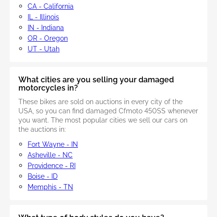
CA - California
IL - Illinois
IN - Indiana
OR - Oregon
UT - Utah
What cities are you selling your damaged
motorcycles in?
These bikes are sold on auctions in every city of the
USA, so you can find damaged Cfmoto 450SS whenever
you want. The most popular cities we sell our cars on
the auctions in:
Fort Wayne - IN
Asheville - NC
Providence - RI
Boise - ID
Memphis - TN