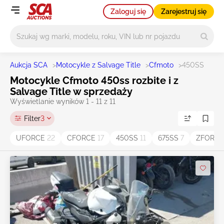
Zaloguj się
Zarejestruj się
Główne wyszukiwanie
Aukcja SCA
>
Motocykle z Salvage Title
>
Cfmoto
>
450SS
Motocykle Cfmoto 450ss rozbite i z
Salvage Title w sprzedaży
Wyświetlanie wyników 1 - 11 z 11
Filter
3
UFORCE
22
CFORCE
17
450SS
11
675SS
7
ZFORC