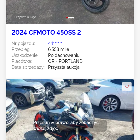
Przyszła aukcja
2024 CFMOTO 450SS 2
Nr pojazdu:
44******
Przebieg:
6,553 mile
Uszkodzenie:
Po dachowaniu
Placówka:
OR - PORTLAND
Data sprzedaży:
Przyszła aukcja
Przesuń w prawo, aby zobaczyć
więcej zdjęć