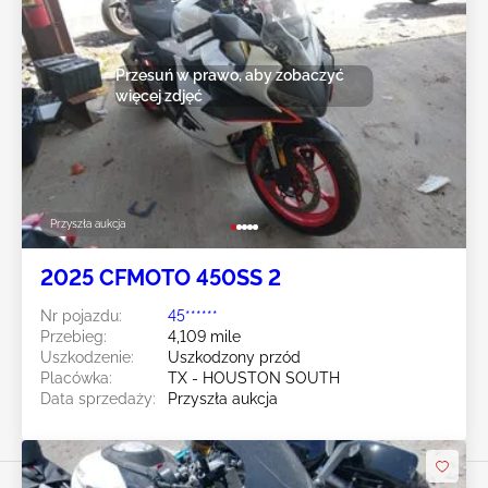
Przesuń w prawo, aby zobaczyć
więcej zdjęć
Przyszła aukcja
2025 CFMOTO 450SS 2
Nr pojazdu:
45******
Przebieg:
4,109 mile
Uszkodzenie:
Uszkodzony przód
Placówka:
TX - HOUSTON SOUTH
Data sprzedaży:
Przyszła aukcja