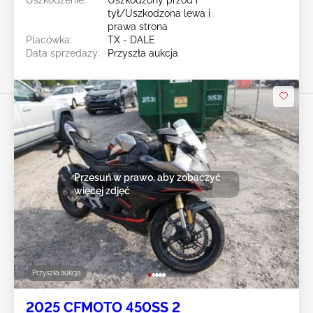
tył/Uszkodzona lewa i
prawa strona
Placówka:
TX - DALE
Data sprzedaży:
Przyszła aukcja
Przesuń w prawo, aby zobaczyć
więcej zdjęć
Przyszła aukcja
2025 CFMOTO 450SS 2