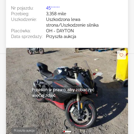
Nr pojazdu:
45******
Przebieg:
3,358 mile
Uszkodzenie:
Uszkodzona lewa
strona/Uszkodzenie silnika
Placówka:
OH - DAYTON
Data sprzedaży:
Przyszła aukcja
Przesuń w prawo, aby zobaczyć
więcej zdjęć
Przyszła aukcja