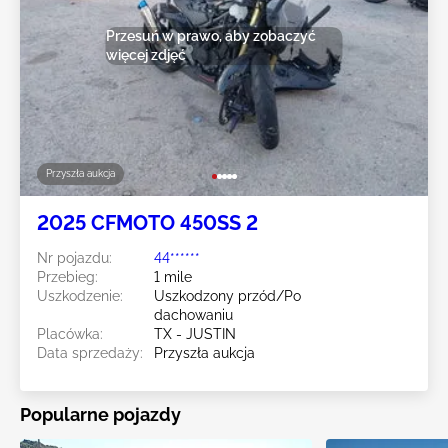
Przesuń w prawo, aby zobaczyć
więcej zdjęć
Przyszła aukcja
2025 CFMOTO 450SS 2
Nr pojazdu:
44******
Przebieg:
1 mile
Uszkodzenie:
Uszkodzony przód/Po
dachowaniu
Placówka:
TX - JUSTIN
Data sprzedaży:
Przyszła aukcja
Popularne pojazdy