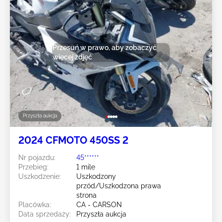
Przesuń w prawo, aby zobaczyć
więcej zdjęć
Przyszła aukcja
2024 CFMOTO 450SS 2
Nr pojazdu:
45******
Przebieg:
1 mile
Uszkodzenie:
Uszkodzony
przód/Uszkodzona prawa
strona
Placówka:
CA - CARSON
Data sprzedaży:
Przyszła aukcja