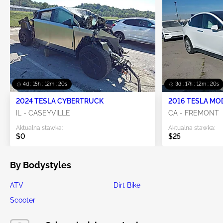
4d : 15h : 12m : 18s
3d : 17h : 12m : 18s
2024 TESLA CYBERTRUCK
2016 TESLA MO
IL - CASEYVILLE
CA - FREMONT
Aktualna stawka:
Aktualna stawka:
$0
$25
By Bodystyles
ATV
Dirt Bike
Scooter