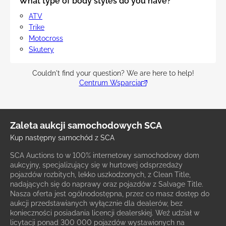
What type of body styles do you have?
ATV
Trike
Motocross
Skutery
Couldn't find your question? We are here to help!
Centrum Wsparcia
Zaleta aukcji samochodowych SCA
Kup następny samochód z SCA
SCA Auctions to w 100% internetowy samochodowy dom
aukcyjny, specjalizujący się w hurtowej odsprzedaży
pojazdów rozbitych, lekko uszkodzonych, z Clean Title,
nadających się do naprawy oraz pojazdów z Salvage Title.
Nasza oferta jest ogólnodostępna, przez co masz dostęp do
aukcji przedstawianych wyłącznie dla dealerów, bez
konieczności posiadania licencji dealerskiej. Weź udział w
licytacji ponad 300 000 pojazdów wystawionych na