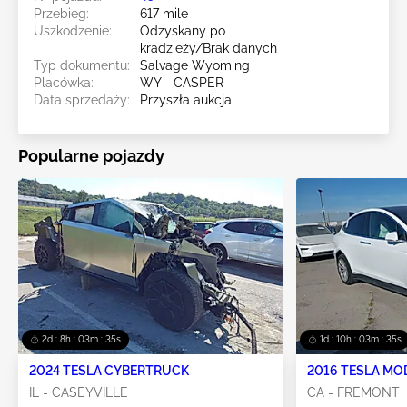
Przebieg:
617 mile
Uszkodzenie:
Odzyskany po
kradzieży/Brak danych
Typ dokumentu:
Salvage Wyoming
Placówka:
WY - CASPER
Data sprzedaży:
Przyszła aukcja
Popularne pojazdy
2d : 8h : 03m : 34s
1d : 10h : 03m : 34s
2024 TESLA CYBERTRUCK
2016 TESLA MO
IL - CASEYVILLE
CA - FREMONT