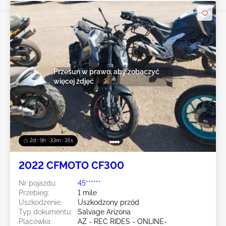
Przesuń w prawo, aby zobaczyć
więcej zdjęć
2d : 9h : 33m : 34s
2022 CFMOTO CF300
Nr pojazdu:
45******
Przebieg:
1 mile
Uszkodzenie:
Uszkodzony przód
Typ dokumentu:
Salvage Arizona
Placówka:
AZ - REC RIDES - ONLINE-