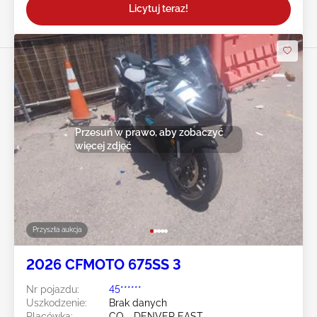
Licytuj teraz!
Przesuń w prawo, aby zobaczyć
więcej zdjęć
Przyszła aukcja
2026 CFMOTO 675SS 3
Nr pojazdu:
45******
Uszkodzenie:
Brak danych
Placówka:
CO - DENVER EAST