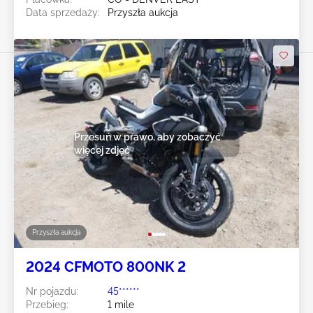
Data sprzedaży:
Przyszła aukcja
Przesuń w prawo, aby zobaczyć
więcej zdjęć
Przyszła aukcja
2024 CFMOTO 800NK 2
Nr pojazdu:
45******
Przebieg:
1 mile