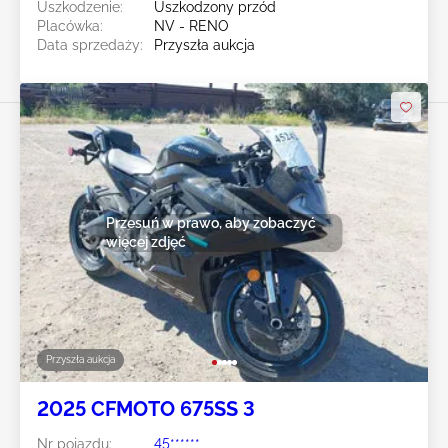
Uszkodzenie:
Uszkodzony przód
Placówka:
NV - RENO
Data sprzedaży:
Przyszła aukcja
Przesuń w prawo, aby zobaczyć
więcej zdjęć
Przyszła aukcja
2025 CFMOTO 675SS 3
Nr pojazdu:
45******