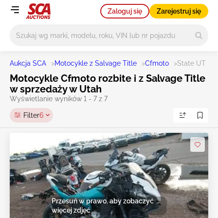
Zaloguj się
Zarejestruj się
Główne wyszukiwanie
Aukcja SCA
>
Motocykle z Salvage Title
>
Cfmoto
>
State UT
Motocykle Cfmoto rozbite i z Salvage Title
w sprzedaży w Utah
Wyświetlanie wyników 1 - 7 z 7
Filter
6
Przesuń w prawo, aby zobaczyć
więcej zdjęć