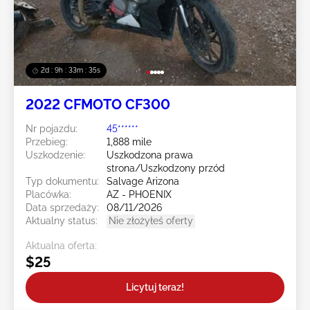
2d : 9h : 33m : 34s
2022 CFMOTO CF300
Nr pojazdu:
45******
Przebieg:
1,888 mile
Uszkodzenie:
Uszkodzona prawa
strona/Uszkodzony przód
Typ dokumentu:
Salvage Arizona
Placówka:
AZ - PHOENIX
Data sprzedaży:
08/11/2026
Aktualny status:
Nie złożyłeś oferty
Aktualna oferta:
$25
Licytuj teraz!