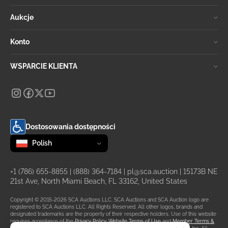
Aukcje
Konto
WSPARCIE KLIENTA
Dostosowania dostępności
Zmień język
selected
Polish
+1 (786) 655-8855
|
(888) 364-7184
|
pl@sca.auction
| 15173B NE
21st Ave, North Miami Beach, FL 33162, United States
Copyright © 2015-2026 SCA Auctions LLC. SCA Auctions and SCA Auction logo are
registered to SCA Auctions LLC. All Rights Reserved. All other logos, brands and
designated trademarks are the property of their respective holders. Use of this website
requires acceptance of the
Privacy Policy
,
Website Terms of Use
and
Member Terms &