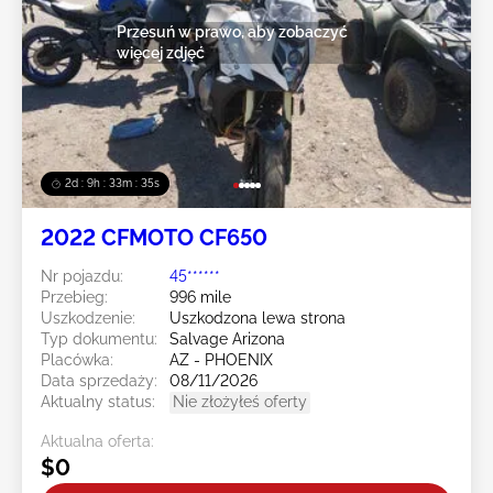
Przesuń w prawo, aby zobaczyć
więcej zdjęć
2d : 9h : 33m : 34s
2022 CFMOTO CF650
Nr pojazdu:
45******
Przebieg:
996 mile
Uszkodzenie:
Uszkodzona lewa strona
Typ dokumentu:
Salvage Arizona
Placówka:
AZ - PHOENIX
Data sprzedaży:
08/11/2026
Aktualny status:
Nie złożyłeś oferty
Aktualna oferta:
$0