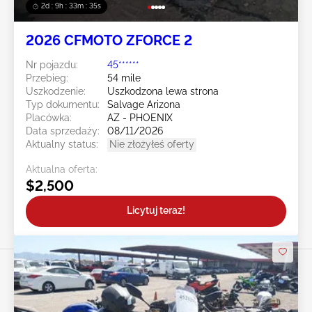
2d : 9h : 33m : 34s
2026 CFMOTO ZFORCE 2
Nr pojazdu:
45******
Przebieg:
54 mile
Uszkodzenie:
Uszkodzona lewa strona
Typ dokumentu:
Salvage Arizona
Placówka:
AZ - PHOENIX
Data sprzedaży:
08/11/2026
Aktualny status:
Nie złożyłeś oferty
Aktualna oferta:
$2,500
Licytuj teraz!