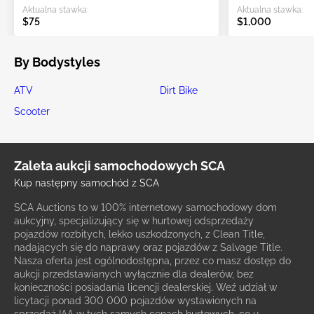
Aktualna stawka:
Aktualna stawka:
$75
$1,000
By Bodystyles
ATV
Dirt Bike
Scooter
Zaleta aukcji samochodowych SCA
Kup następny samochód z SCA
SCA Auctions to w 100% internetowy samochodowy dom
aukcyjny, specjalizujący się w hurtowej odsprzedaży
pojazdów rozbitych, lekko uszkodzonych, z Clean Title,
nadających się do naprawy oraz pojazdów z Salvage Title.
Nasza oferta jest ogólnodostępna, przez co masz dostęp do
aukcji przedstawianych wyłącznie dla dealerów, bez
konieczności posiadania licencji dealerskiej. Weź udział w
licytacji ponad 300 000 pojazdów wystawionych na