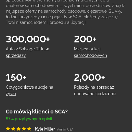
sprzedaż IAA w tych samych cenach hurtowych, co u
dealerów samochodowych — wyeliminuj pośredników. Znajdź
najlepsze oferty na samochody osobowe, ciężarowe, SUV-y,
łodzie, przyczepy i inne pojazdy w SCA. Możemy zająć się
Twoim samochodem i procedurą licytacji!
300,000+
200+
Auta z Salvage Title w
Miejsca aukcji
sprzedaży
samochodowych
150+
2,000+
Cotygodniowe aukcje na
Pojazdy na sprzedaż
żywo
dodawane codziennie
Co mówią klienci o SCA?
97% pozytywnych opinii
Kyle Miller
Austin, USA