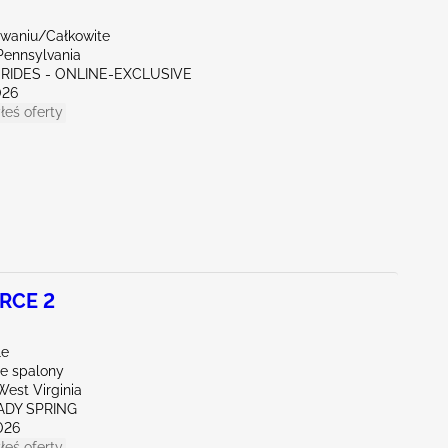
waniu/Całkowite
Pennsylvania
 RIDES - ONLINE-EXCLUSIVE
026
łeś oferty
RCE 2
le
ie spalony
est Virginia
ADY SPRING
026
łeś oferty