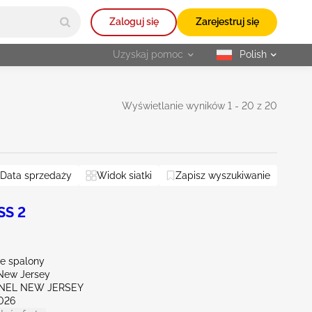
Zaloguj się
Zarejestruj się
Uzyskaj pomoc
Polish
selected
Wyświetlanie wyników 1 - 20 z 20
ew York
Data sprzedaży
Ohio
Widok siatki
West Virginia
Zapisz wyszukiwanie
Zresetuj wszystko
SS 2
ie spalony
New Jersey
ENEL NEW JERSEY
026