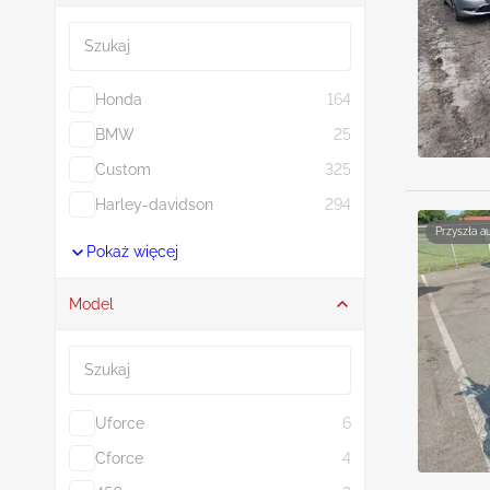
Szukaj
Honda
164
BMW
25
Custom
325
Harley-davidson
294
Przyszła a
Pokaż więcej
Model
Szukaj
Uforce
6
Cforce
4