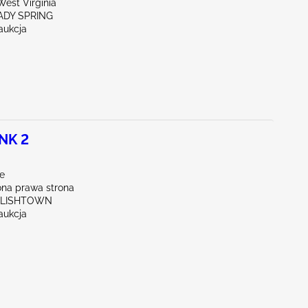
est Virginia
ADY SPRING
aukcja
NK 2
le
na prawa strona
GLISHTOWN
aukcja