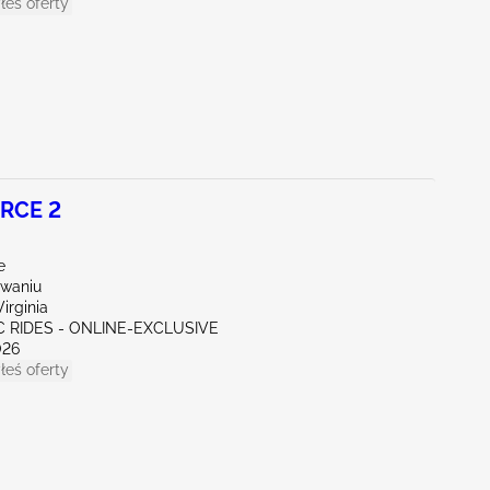
łeś oferty
RCE 2
e
waniu
irginia
C RIDES - ONLINE-EXCLUSIVE
026
łeś oferty