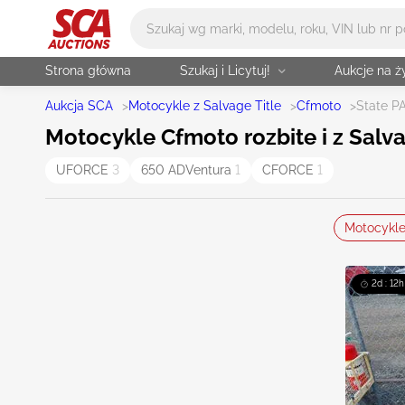
Główne wyszukiwanie
Strona główna
Szukaj i Licytuj!
Aukcje na 
Aukcja SCA
>
Motocykle z Salvage Title
>
Cfmoto
>
State P
Motocykle Cfmoto rozbite i z Salv
UFORCE
3
650 ADVentura
1
CFORCE
1
Motocykl
2d : 12h