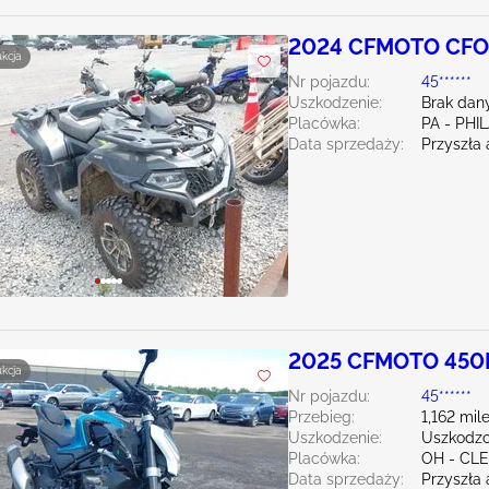
2024 CFMOTO CFO
ukcja
Nr pojazdu:
45******
Uszkodzenie:
Brak dan
Placówka:
PA - PHI
Data sprzedaży:
Przyszła 
2025 CFMOTO 450
ukcja
Nr pojazdu:
45******
Przebieg:
1,162 mil
Uszkodzenie:
Uszkodzo
Placówka:
OH - CL
Data sprzedaży:
Przyszła 