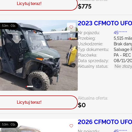
Licytuj teraz!
$775
2023 CFMOTO UFO
 : 53m : 00s
Nr pojazdu:
45******
Przebieg:
5,515 mil
Uszkodzenie:
Brak dan
Typ dokumentu:
Salvage 
Placówka:
PA - REC
Data sprzedaży:
08/11/2
Aktualny status:
Nie złoży
Aktualna oferta:
Licytuj teraz!
$0
2026 CFMOTO UFO
 : 53m : 00s
Nr pojazdu:
45******