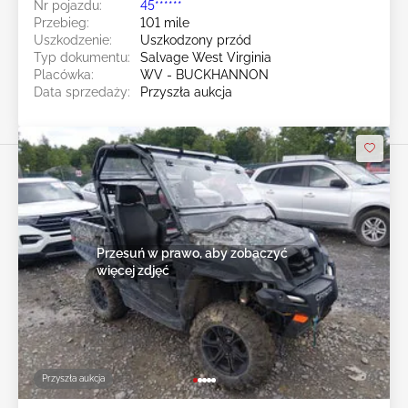
Nr pojazdu:
45******
Przebieg:
101 mile
Uszkodzenie:
Uszkodzony przód
Typ dokumentu:
Salvage West Virginia
Placówka:
WV - BUCKHANNON
Data sprzedaży:
Przyszła aukcja
Przesuń w prawo, aby zobaczyć
więcej zdjęć
Przyszła aukcja