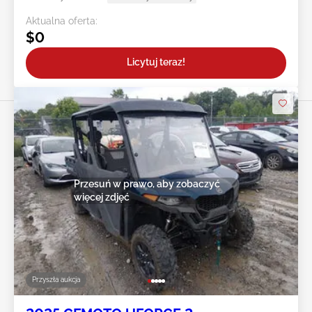
Aktualna oferta:
$0
Licytuj teraz!
Przesuń w prawo, aby zobaczyć
więcej zdjęć
Przyszła aukcja