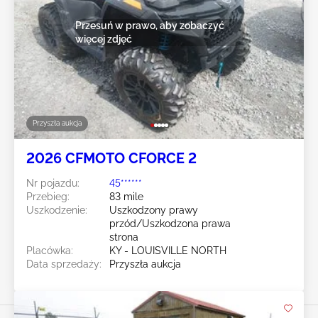
Przesuń w prawo, aby zobaczyć
więcej zdjęć
Przyszła aukcja
2026 CFMOTO CFORCE 2
Nr pojazdu:
45******
Przebieg:
83 mile
Uszkodzenie:
Uszkodzony prawy
przód/Uszkodzona prawa
strona
Placówka:
KY - LOUISVILLE NORTH
Data sprzedaży:
Przyszła aukcja