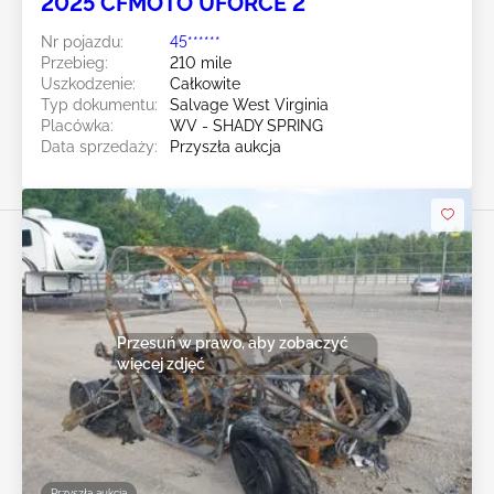
2025 CFMOTO UFORCE 2
Nr pojazdu:
45******
Przebieg:
210 mile
Uszkodzenie:
Całkowite
Typ dokumentu:
Salvage West Virginia
Placówka:
WV - SHADY SPRING
Data sprzedaży:
Przyszła aukcja
Przesuń w prawo, aby zobaczyć
więcej zdjęć
Przyszła aukcja