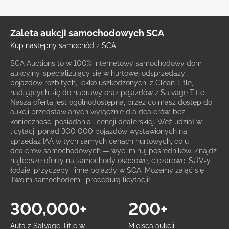
Zaleta aukcji samochodowych SCA
Kup następny samochód z SCA
SCA Auctions to w 100% internetowy samochodowy dom
aukcyjny, specjalizujący się w hurtowej odsprzedaży
pojazdów rozbitych, lekko uszkodzonych, z Clean Title,
nadających się do naprawy oraz pojazdów z Salvage Title.
Nasza oferta jest ogólnodostępna, przez co masz dostęp do
aukcji przedstawianych wyłącznie dla dealerów, bez
konieczności posiadania licencji dealerskiej. Weź udział w
licytacji ponad 300 000 pojazdów wystawionych na
sprzedaż IAA w tych samych cenach hurtowych, co u
dealerów samochodowych — wyeliminuj pośredników. Znajdź
najlepsze oferty na samochody osobowe, ciężarowe, SUV-y,
łodzie, przyczepy i inne pojazdy w SCA. Możemy zająć się
Twoim samochodem i procedurą licytacji!
300,000+
200+
Auta z Salvage Title w
Miejsca aukcji