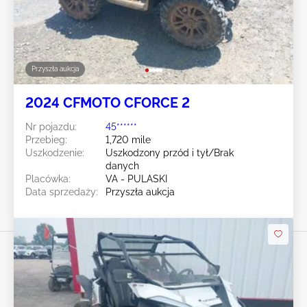
Przyszła aukcja
2024 CFMOTO CFORCE 2
Nr pojazdu:
45******
Przebieg:
1,720 mile
Uszkodzenie:
Uszkodzony przód i tył/Brak
danych
Placówka:
VA - PULASKI
Data sprzedaży:
Przyszła aukcja