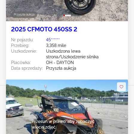
Przyszła aukcja
2025 CFMOTO 450SS 2
Nr pojazdu:
45******
Przebieg:
3,358 mile
Uszkodzenie:
Uszkodzona lewa
strona/Uszkodzenie silnika
Placówka:
OH - DAYTON
Data sprzedaży:
Przyszła aukcja
Przesuń w prawo, aby zobaczyć
więcej zdjęć