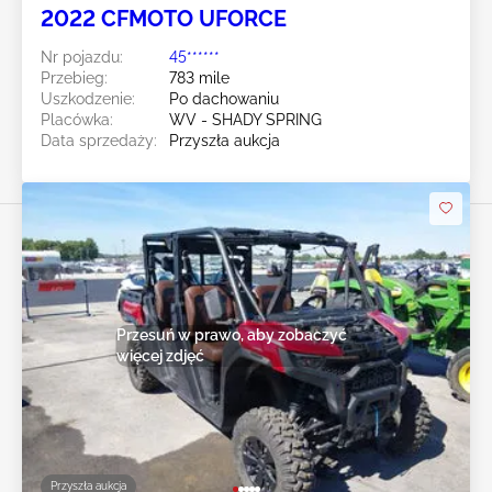
2022 CFMOTO UFORCE
Nr pojazdu:
45******
Przebieg:
783 mile
Uszkodzenie:
Po dachowaniu
Placówka:
WV - SHADY SPRING
Data sprzedaży:
Przyszła aukcja
Przesuń w prawo, aby zobaczyć
więcej zdjęć
Przyszła aukcja