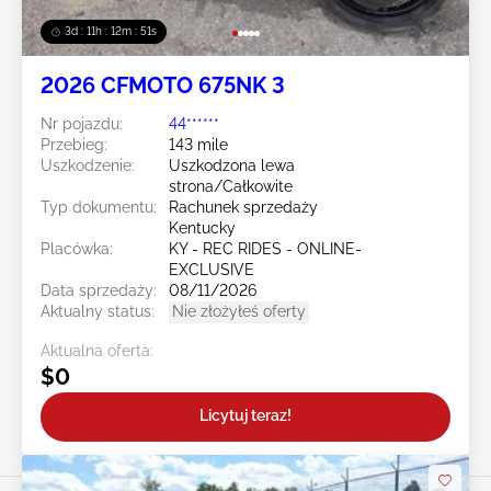
3d : 11h : 12m : 49s
2026 CFMOTO 675NK 3
Nr pojazdu:
44******
Przebieg:
143 mile
Uszkodzenie:
Uszkodzona lewa
strona/Całkowite
Typ dokumentu:
Rachunek sprzedaży
Kentucky
Placówka:
KY - REC RIDES - ONLINE-
EXCLUSIVE
Data sprzedaży:
08/11/2026
Aktualny status:
Nie złożyłeś oferty
Aktualna oferta:
$0
Licytuj teraz!