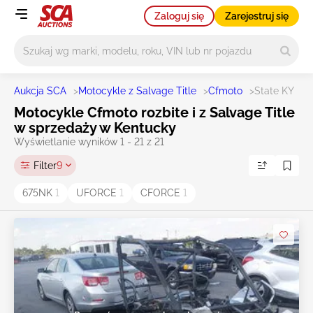
Zaloguj się
Zarejestruj się
Główne wyszukiwanie
Aukcja SCA
>
Motocykle z Salvage Title
>
Cfmoto
>
State KY
Motocykle Cfmoto rozbite i z Salvage Title
w sprzedaży w Kentucky
Wyświetlanie wyników 1 - 21 z 21
Filter
9
675NK
1
UFORCE
1
CFORCE
1