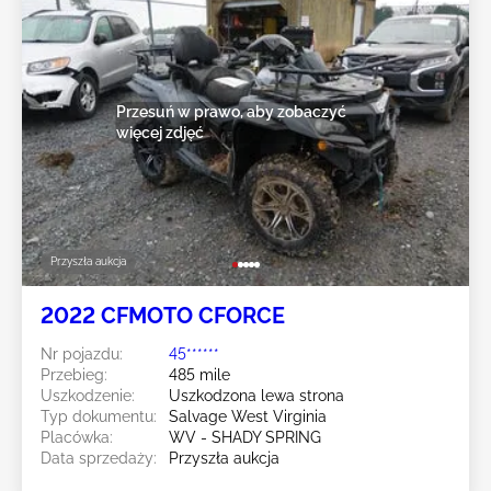
Przesuń w prawo, aby zobaczyć
więcej zdjęć
Przyszła aukcja
2022 CFMOTO CFORCE
Nr pojazdu:
45******
Przebieg:
485 mile
Uszkodzenie:
Uszkodzona lewa strona
Typ dokumentu:
Salvage West Virginia
Placówka:
WV - SHADY SPRING
Data sprzedaży:
Przyszła aukcja