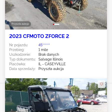
Przyszła aukcja
2023 CFMOTO ZFORCE 2
Nr pojazdu:
45******
Przebieg:
1 mile
Uszkodzenie:
Brak danych
Typ dokumentu:
Salvage Illinois
Placówka:
IL - CASEYVILLE
Data sprzedaży:
Przyszła aukcja