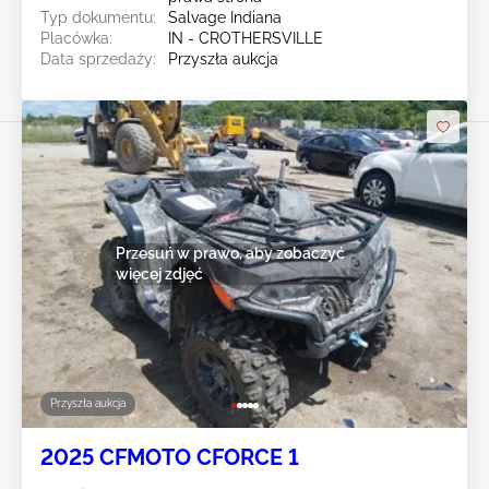
Typ dokumentu:
Salvage Indiana
Placówka:
IN - CROTHERSVILLE
Data sprzedaży:
Przyszła aukcja
Przesuń w prawo, aby zobaczyć
więcej zdjęć
Przyszła aukcja
2025 CFMOTO CFORCE 1