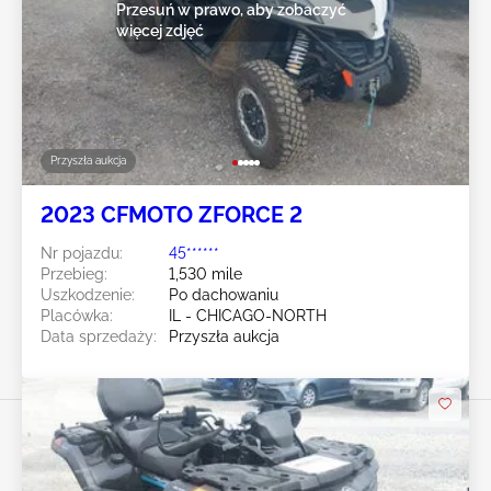
Przesuń w prawo, aby zobaczyć
więcej zdjęć
Przyszła aukcja
2023 CFMOTO ZFORCE 2
Nr pojazdu:
45******
Przebieg:
1,530 mile
Uszkodzenie:
Po dachowaniu
Placówka:
IL - CHICAGO-NORTH
Data sprzedaży:
Przyszła aukcja