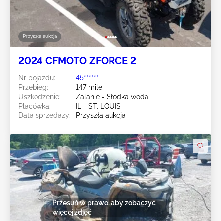
Przyszła aukcja
2024 CFMOTO ZFORCE 2
Nr pojazdu:
45******
Przebieg:
147 mile
Uszkodzenie:
Zalanie - Słodka woda
Placówka:
IL - ST. LOUIS
Data sprzedaży:
Przyszła aukcja
Przesuń w prawo, aby zobaczyć
więcej zdjęć