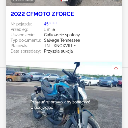
2022 CFMOTO ZFORCE
Nr pojazdu:
45******
Przebieg:
1 mile
Uszkodzenie:
Całkowicie spalony
Typ dokumentu:
Salvage Tennessee
Placówka:
TN - KNOXVILLE
Data sprzedaży:
Przyszła aukcja
Przesuń w prawo, aby zobaczyć
więcej zdjęć