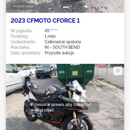
Przyszła aukcja
2023 CFMOTO CFORCE 1
Nr pojazdu:
45******
Przebieg:
1 mile
Uszkodzenie:
Całkowicie spalony
Placówka:
IN - SOUTH BEND
Data sprzedaży:
Przyszła aukcja
Przesuń w prawo, aby zobaczyć
więcej zdjęć