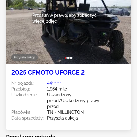
Przesuń w prawo, aby zobaczyć
więcej zdjęć
Przyszła aukcja
2025 CFMOTO UFORCE 2
Nr pojazdu:
44******
Przebieg:
1,964 mile
Uszkodzenie:
Uszkodzony
przód/Uszkodzony prawy
przód
Placówka:
TN - MILLINGTON
Data sprzedaży:
Przyszła aukcja
Popularne pojazdy