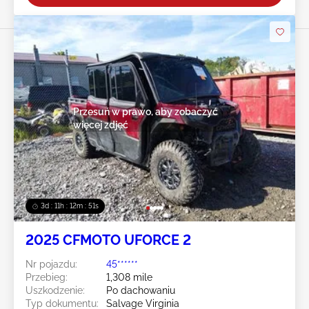
Przesuń w prawo, aby zobaczyć
więcej zdjęć
3d : 11h : 12m : 49s
2025 CFMOTO UFORCE 2
Nr pojazdu:
45******
Przebieg:
1,308 mile
Uszkodzenie:
Po dachowaniu
Typ dokumentu:
Salvage Virginia