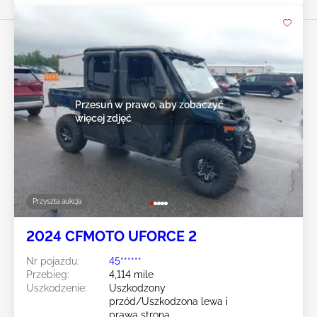
Przesuń w prawo, aby zobaczyć
więcej zdjęć
Przyszła aukcja
2024 CFMOTO UFORCE 2
Nr pojazdu:
45******
Przebieg:
4,114 mile
Uszkodzenie:
Uszkodzony
przód/Uszkodzona lewa i
prawa strona