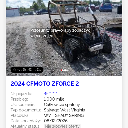
Przesuń w prawo, aby zobaczyć
więcej zdjęć
4d : 8h : 42m : 49s
2024 CFMOTO ZFORCE 2
Nr pojazdu:
45******
Przebieg:
1,000 mile
Uszkodzenie:
Całkowicie spalony
Typ dokumentu:
Salvage West Virginia
Placówka:
WV - SHADY SPRING
Data sprzedaży:
08/12/2026
Aktualny status:
Nie złożyłeś oferty