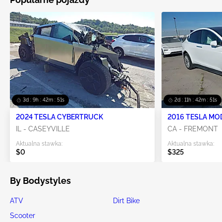
3d : 9h : 42m : 49s
2d : 11h : 42m : 49s
2024 TESLA CYBERTRUCK
2016 TESLA MO
IL - CASEYVILLE
CA - FREMONT
Aktualna stawka:
Aktualna stawka:
$0
$325
By Bodystyles
ATV
Dirt Bike
Scooter