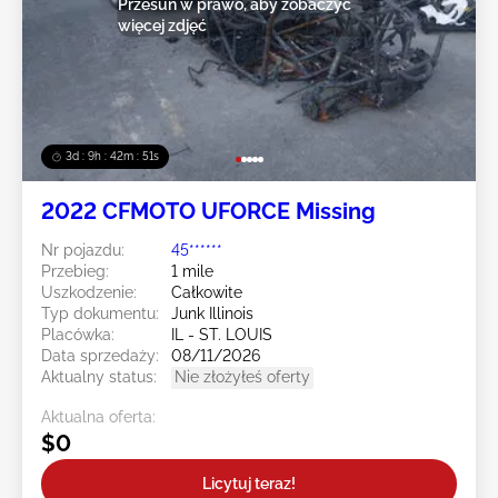
Przesuń w prawo, aby zobaczyć
więcej zdjęć
3d : 9h : 42m : 49s
2022 CFMOTO UFORCE Missing
Nr pojazdu:
45******
Przebieg:
1 mile
Uszkodzenie:
Całkowite
Typ dokumentu:
Junk Illinois
Placówka:
IL - ST. LOUIS
Data sprzedaży:
08/11/2026
Aktualny status:
Nie złożyłeś oferty
Aktualna oferta:
$0
Licytuj teraz!