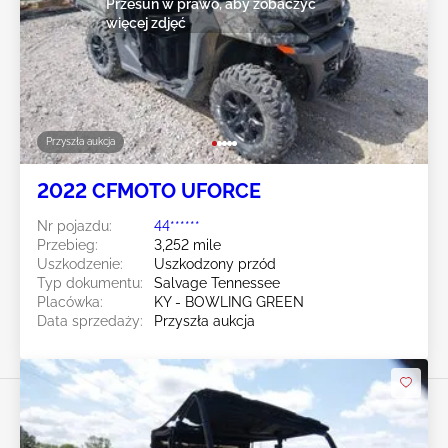
Przesuń w prawo, aby zobaczyć
więcej zdjęć
Przyszła aukcja
2022 CFMOTO UFORCE
Nr pojazdu:
44******
Przebieg:
3,252 mile
Uszkodzenie:
Uszkodzony przód
Typ dokumentu:
Salvage Tennessee
Placówka:
KY - BOWLING GREEN
Data sprzedaży:
Przyszła aukcja