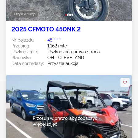
Przyszła aukcja
2025 CFMOTO 450NK 2
Nr pojazdu:
45******
Przebieg:
1,162 mile
Uszkodzenie:
Uszkodzona prawa strona
Placówka:
OH - CLEVELAND
Data sprzedaży:
Przyszła aukcja
Przesuń w prawo, aby zobaczyć
więcej zdjęć