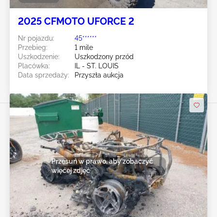
2025 CFMOTO UFORCE 2
Nr pojazdu:
45******
Przebieg:
1 mile
Uszkodzenie:
Uszkodzony przód
Placówka:
IL - ST. LOUIS
Data sprzedaży:
Przyszła aukcja
Przesuń w prawo, aby zobaczyć
więcej zdjęć