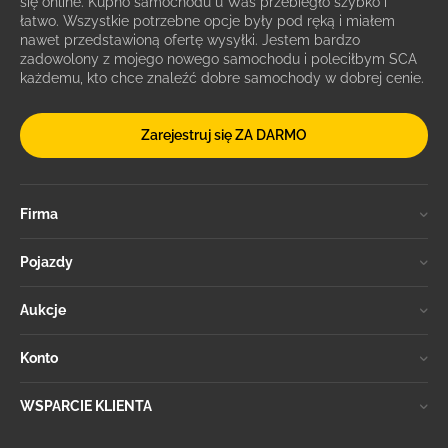
się online. Kupno samochodu u Was przebiegło szybko i
łatwo. Wszystkie potrzebne opcje były pod ręką i miałem
nawet przedstawioną ofertę wysyłki. Jestem bardzo
zadowolony z mojego nowego samochodu i poleciłbym SCA
każdemu, kto chce znaleźć dobre samochody w dobrej cenie.
Zarejestruj się ZA DARMO
Firma
Pojazdy
Aukcje
Konto
WSPARCIE KLIENTA