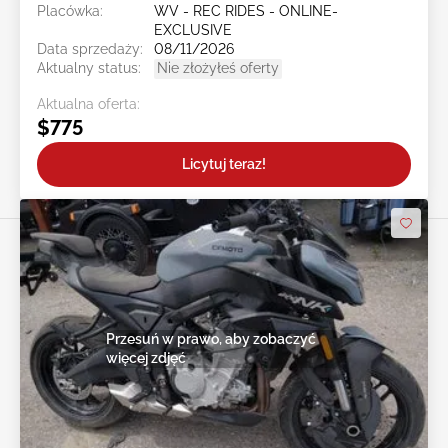
Placówka:
WV - REC RIDES - ONLINE-
EXCLUSIVE
Data sprzedaży:
08/11/2026
Aktualny status:
Nie złożyłeś oferty
Aktualna oferta:
$775
Licytuj teraz!
Przesuń w prawo, aby zobaczyć
więcej zdjęć