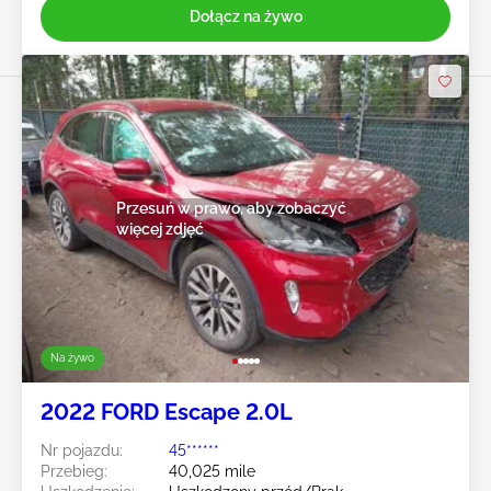
Dołącz na żywo
Przesuń w prawo, aby zobaczyć
więcej zdjęć
Na żywo
2022 FORD Escape 2.0L
Nr pojazdu:
45******
Przebieg:
40,025 mile