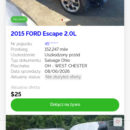
Na żywo
2015 FORD Escape 2.0L
Nr pojazdu:
45******
Przebieg:
152,247 mile
Uszkodzenie:
Uszkodzony przód
Typ dokumentu:
Salvage Ohio
Placówka:
OH - WEST CHESTER
Data sprzedaży:
08/06/2026
Aktualny status:
Nie złożyłeś oferty
Aktualna oferta:
$25
Dołącz na żywo