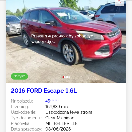
Przesuń w prawo, aby zobaczyć
więcej zdjęć
Na żywo
2016 FORD Escape 1.6L
Nr pojazdu:
45******
Przebieg:
164,839 mile
Uszkodzenie:
Uszkodzona lewa strona
Typ dokumentu:
Clear Michigan
Placówka:
MI - BELLEVILLE
Data sprzedaży:
08/06/2026