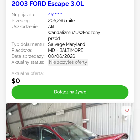
2003 FORD Escape 3.0L
Nr pojazdu:
45******
Przebieg:
205,296 mile
Uszkodzenie:
Akt
wandalizmu/Uszkodzony
przód
Typ dokumentu:
Salvage Maryland
Placówka:
MD - BALTIMORE
Data sprzedaży:
08/06/2026
Aktualny status:
Nie złożyłeś oferty
Aktualna oferta:
$0
Dołącz na żywo