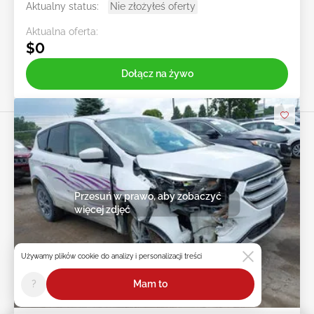
Aktualny status:
Nie złożyłeś oferty
Aktualna oferta:
$0
Dołącz na żywo
Przesuń w prawo, aby zobaczyć
więcej zdjęć
Używamy plików cookie do analizy i personalizacji treści
?
Mam to
Na żywo