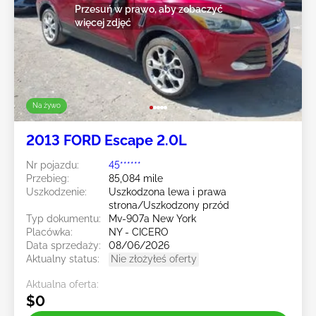
Przesuń w prawo, aby zobaczyć
więcej zdjęć
Na żywo
2013 FORD Escape 2.0L
Nr pojazdu:
45******
Przebieg:
85,084 mile
Uszkodzenie:
Uszkodzona lewa i prawa
strona/Uszkodzony przód
Typ dokumentu:
Mv-907a New York
Placówka:
NY - CICERO
Data sprzedaży:
08/06/2026
Aktualny status:
Nie złożyłeś oferty
Aktualna oferta:
$0