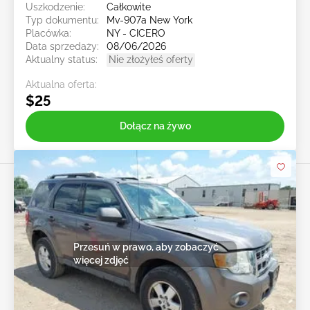
Uszkodzenie:
Całkowite
Typ dokumentu:
Mv-907a New York
Placówka:
NY - CICERO
Data sprzedaży:
08/06/2026
Aktualny status:
Nie złożyłeś oferty
Aktualna oferta:
$25
Dołącz na żywo
Przesuń w prawo, aby zobaczyć
więcej zdjęć