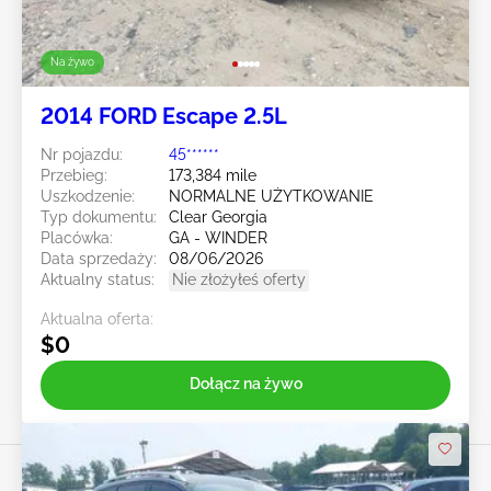
Na żywo
2014 FORD Escape 2.5L
Nr pojazdu:
45******
Przebieg:
173,384 mile
Uszkodzenie:
NORMALNE UŻYTKOWANIE
Typ dokumentu:
Clear Georgia
Placówka:
GA - WINDER
Data sprzedaży:
08/06/2026
Aktualny status:
Nie złożyłeś oferty
Aktualna oferta:
$0
Dołącz na żywo