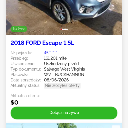
Na żywo
2018 FORD Escape 1.5L
Nr pojazdu:
45******
Przebieg:
161,201 mile
Uszkodzenie:
Uszkodzony przód
Typ dokumentu:
Salvage West Virginia
Placówka:
WV - BUCKHANNON
Data sprzedaży:
08/06/2026
Aktualny status:
Nie złożyłeś oferty
Aktualna oferta:
$0
Dołącz na żywo