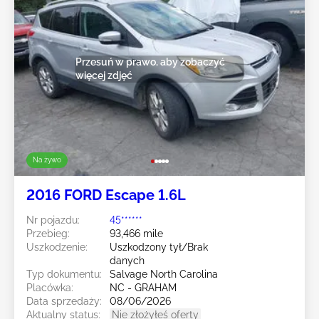
Przesuń w prawo, aby zobaczyć
więcej zdjęć
Na żywo
2016 FORD Escape 1.6L
Nr pojazdu:
45******
Przebieg:
93,466 mile
Uszkodzenie:
Uszkodzony tył/Brak
danych
Typ dokumentu:
Salvage North Carolina
Placówka:
NC - GRAHAM
Data sprzedaży:
08/06/2026
Aktualny status:
Nie złożyłeś oferty