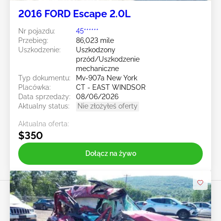
2016 FORD Escape 2.0L
Nr pojazdu:
45******
Przebieg:
86,023 mile
Uszkodzenie:
Uszkodzony
przód/Uszkodzenie
mechaniczne
Typ dokumentu:
Mv-907a New York
Placówka:
CT - EAST WINDSOR
Data sprzedaży:
08/06/2026
Aktualny status:
Nie złożyłeś oferty
Aktualna oferta:
$350
Dołącz na żywo