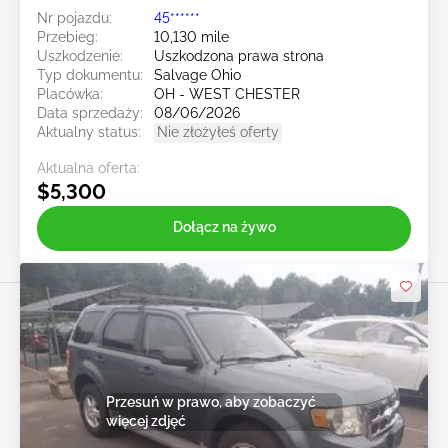
Nr pojazdu:
45******
Przebieg:
10,130 mile
Uszkodzenie:
Uszkodzona prawa strona
Typ dokumentu:
Salvage Ohio
Placówka:
OH - WEST CHESTER
Data sprzedaży:
08/06/2026
Aktualny status:
Nie złożyłeś oferty
Aktualna oferta:
$5,300
Dołącz na żywo
Przesuń w prawo, aby zobaczyć
więcej zdjęć