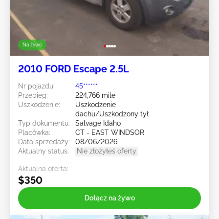
Na żywo
2010 FORD Escape 2.5L
Nr pojazdu:
45******
Przebieg:
224,766 mile
Uszkodzenie:
Uszkodzenie
dachu/Uszkodzony tył
Typ dokumentu:
Salvage Idaho
Placówka:
CT - EAST WINDSOR
Data sprzedaży:
08/06/2026
Aktualny status:
Nie złożyłeś oferty
Aktualna oferta:
$350
Dołącz na żywo