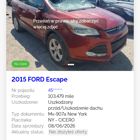
Przesuń w prawo, aby zobaczyć
więcej zdjęć
Na żywo
2015 FORD Escape
Nr pojazdu:
45******
Przebieg:
103,479 mile
Uszkodzenie:
Uszkodzony
przód/Uszkodzenie dachu
Typ dokumentu:
Mv-907a New York
Placówka:
NY - CICERO
Data sprzedaży:
08/06/2026
Aktualny status:
Nie złożyłeś oferty