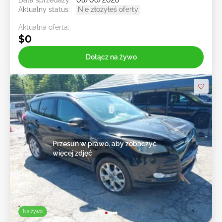
Data sprzedaży:
08/06/2026
Aktualny status:
Nie złożyłeś oferty
Aktualna oferta:
$0
Dołącz na żywo
Przesuń w prawo, aby zobaczyć
więcej zdjęć
Na żywo