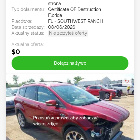
strona
Typ dokumentu:
Certificate OF Destruction
Florida
Placówka:
FL - SOUTHWEST RANCH
Data sprzedaży:
08/06/2026
Aktualny status:
Nie złożyłeś oferty
Aktualna oferta:
$0
Dołącz na żywo
Przesuń w prawo, aby zobaczyć
więcej zdjęć