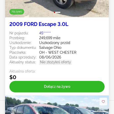
Na żywo
2009 FORD Escape 3.0L
Nr pojazdu:
45******
Przebieg:
249,699 mile
Uszkodzenie:
Uszkodzony przód
Typ dokumentu:
Salvage Ohio
Placówka:
OH - WEST CHESTER
Data sprzedaży:
08/06/2026
Aktualny status:
Nie złożyłeś oferty
Aktualna oferta:
$0
Dołącz na żywo