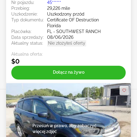
Nr pojazdu:
45******
Przebieg:
29,226 mile
Uszkodzenie:
Uszkodzony przód
Typ dokumentu:
Certificate OF Destruction
Florida
Placówka:
FL - SOUTHWEST RANCH
Data sprzedaży:
08/06/2026
Aktualny status:
Nie złożyłeś oferty
Aktualna oferta:
$0
Dołącz na żywo
Przesuń w prawo, aby zobaczyć
więcej zdjęć