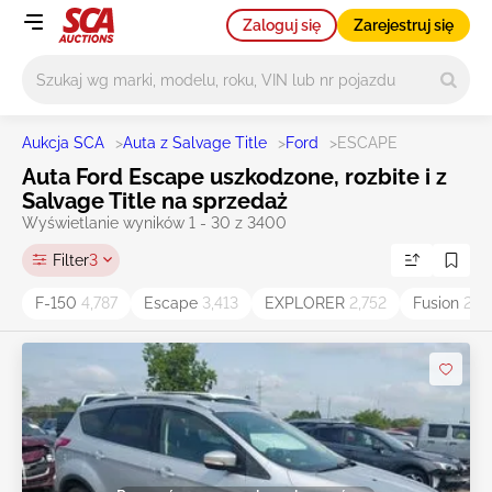
Zaloguj się
Zarejestruj się
Główne wyszukiwanie
Aukcja SCA
>
Auta z Salvage Title
>
Ford
>
ESCAPE
Auta Ford Escape uszkodzone, rozbite i z
Salvage Title na sprzedaż
Wyświetlanie wyników 1 - 30 z 3400
Filter
3
F-150
4,787
Escape
3,413
EXPLORER
2,752
Fusion
2,5