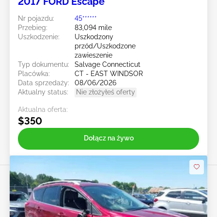
2017 FORD Escape
Nr pojazdu:
45******
Przebieg:
83,094 mile
Uszkodzenie:
Uszkodzony
przód/Uszkodzone
zawieszenie
Typ dokumentu:
Salvage Connecticut
Placówka:
CT - EAST WINDSOR
Data sprzedaży:
08/06/2026
Aktualny status:
Nie złożyłeś oferty
Aktualna oferta:
$350
Dołącz na żywo