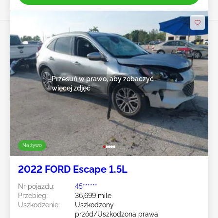
Przesuń w prawo, aby zobaczyć
więcej zdjęć
Na żywo
2022 FORD Escape 1.5L
Nr pojazdu:
45******
Przebieg:
36,699 mile
Uszkodzenie:
Uszkodzony
przód/Uszkodzona prawa