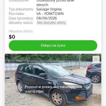
Uszkodzenie:
Uszkodzony przód/Brak
danych
Typ dokumentu:
Salvage Virginia
Placówka:
VA - YORKTOWN
Data sprzedaży:
08/06/2026
Aktualny status:
Nie złożyłeś oferty
Aktualna oferta:
$0
Dołącz na żywo
Przesuń w prawo, aby zobaczyć
więcej zdjęć