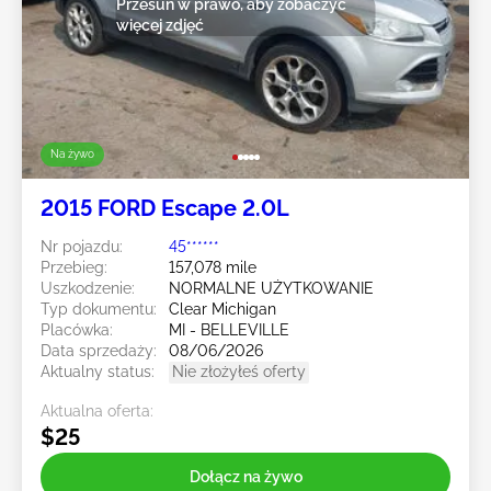
Przesuń w prawo, aby zobaczyć
więcej zdjęć
Na żywo
2015 FORD Escape 2.0L
Nr pojazdu:
45******
Przebieg:
157,078 mile
Uszkodzenie:
NORMALNE UŻYTKOWANIE
Typ dokumentu:
Clear Michigan
Placówka:
MI - BELLEVILLE
Data sprzedaży:
08/06/2026
Aktualny status:
Nie złożyłeś oferty
Aktualna oferta:
$25
Dołącz na żywo