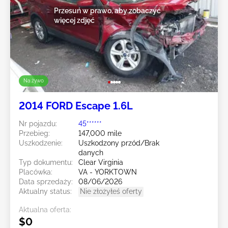
Przesuń w prawo, aby zobaczyć
więcej zdjęć
Na żywo
2014 FORD Escape 1.6L
Nr pojazdu:
45******
Przebieg:
147,000 mile
Uszkodzenie:
Uszkodzony przód/Brak
danych
Typ dokumentu:
Clear Virginia
Placówka:
VA - YORKTOWN
Data sprzedaży:
08/06/2026
Aktualny status:
Nie złożyłeś oferty
Aktualna oferta:
$0