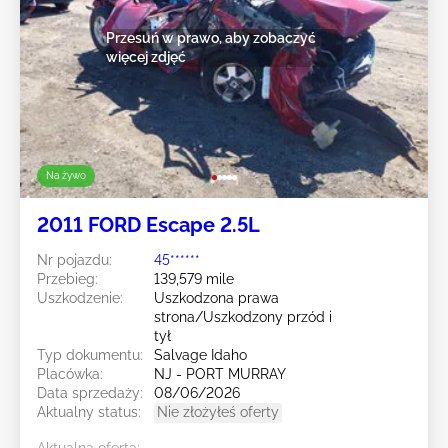
Przesuń w prawo, aby zobaczyć
więcej zdjęć
Na żywo
2011 FORD Escape 2.5L
Nr pojazdu:
45******
Przebieg:
139,579 mile
Uszkodzenie:
Uszkodzona prawa
strona/Uszkodzony przód i
tył
Typ dokumentu:
Salvage Idaho
Placówka:
NJ - PORT MURRAY
Data sprzedaży:
08/06/2026
Aktualny status:
Nie złożyłeś oferty
Aktualna oferta: