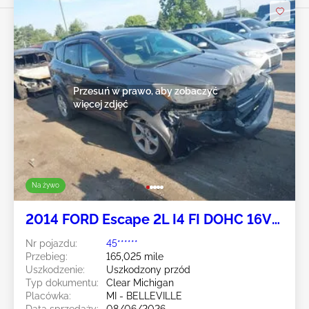
Przesuń w prawo, aby zobaczyć
więcej zdjęć
Na żywo
2014 FORD Escape 2L I4 FI DOHC 16V
NF4
Nr pojazdu:
45******
Przebieg:
165,025 mile
Uszkodzenie:
Uszkodzony przód
Typ dokumentu:
Clear Michigan
Placówka:
MI - BELLEVILLE