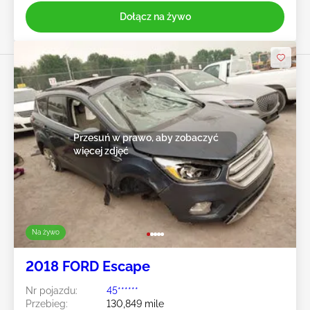
Dołącz na żywo
Przesuń w prawo, aby zobaczyć
więcej zdjęć
Na żywo
2018 FORD Escape
Nr pojazdu:
45******
Przebieg:
130,849 mile