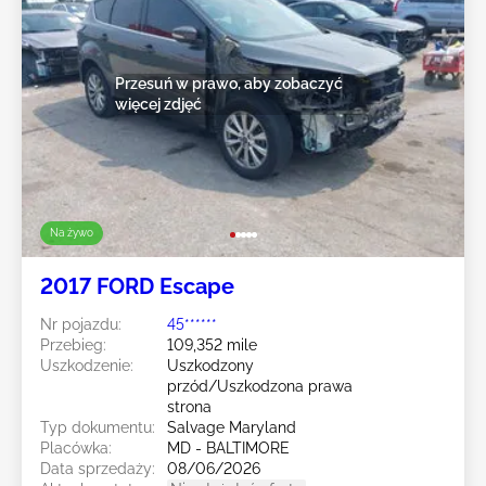
Przesuń w prawo, aby zobaczyć
więcej zdjęć
Na żywo
2017 FORD Escape
Nr pojazdu:
45******
Przebieg:
109,352 mile
Uszkodzenie:
Uszkodzony
przód/Uszkodzona prawa
strona
Typ dokumentu:
Salvage Maryland
Placówka:
MD - BALTIMORE
Data sprzedaży:
08/06/2026