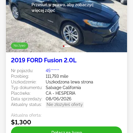
Przesuń w prawo, aby zobaczyć
więcej zdjęć
Na żywo
2019 FORD Fusion 2.0L
Nr pojazdu:
45******
Przebieg:
111,793 mile
Uszkodzenie:
Uszkodzona lewa strona
Typ dokumentu:
Salvage California
Placówka:
CA - HESPERIA
Data sprzedaży:
08/06/2026
Aktualny status:
Nie złożyłeś oferty
Aktualna oferta:
$1,300
Dołącz na żywo