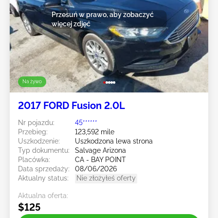
Przesuń w prawo, aby zobaczyć
więcej zdjęć
Na żywo
2017 FORD Fusion 2.0L
Nr pojazdu:
45******
Przebieg:
123,592 mile
Uszkodzenie:
Uszkodzona lewa strona
Typ dokumentu:
Salvage Arizona
Placówka:
CA - BAY POINT
Data sprzedaży:
08/06/2026
Aktualny status:
Nie złożyłeś oferty
Aktualna oferta:
$125