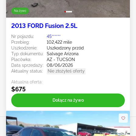
Na żywo
2013 FORD Fusion 2.5L
Nr pojazdu:
45******
Przebieg:
102,422 mile
Uszkodzenie:
Uszkodzony przód
Typ dokumentu:
Salvage Arizona
Placówka:
AZ - TUCSON
Data sprzedaży:
08/06/2026
Aktualny status:
Nie złożyłeś oferty
Aktualna oferta:
$675
Dołącz na żywo