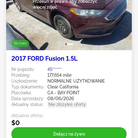
Przesuń w prawo, aby zobaczyć
więcej zdjęć
Na żywo
2017 FORD Fusion 1.5L
Nr pojazdu:
45******
Przebieg:
177,654 mile
Uszkodzenie:
NORMALNE UŻYTKOWANIE
Typ dokumentu:
Clear California
Placówka:
CA - BAY POINT
Data sprzedaży:
08/06/2026
Aktualny status:
Nie złożyłeś oferty
Aktualna oferta:
$0
Dołącz na żywo