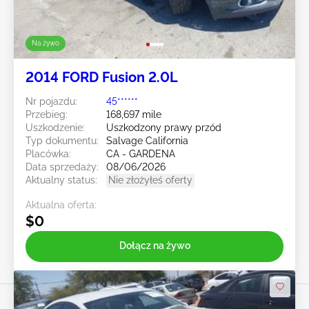
Na żywo
2014 FORD Fusion 2.0L
Nr pojazdu:
45******
Przebieg:
168,697 mile
Uszkodzenie:
Uszkodzony prawy przód
Typ dokumentu:
Salvage California
Placówka:
CA - GARDENA
Data sprzedaży:
08/06/2026
Aktualny status:
Nie złożyłeś oferty
Aktualna oferta:
$0
Dołącz na żywo