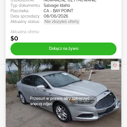
Typ dokumentu:
Salvage Idaho
Placówka:
CA - BAY POINT
Data sprzedaży:
08/06/2026
Aktualny status:
Nie złożyłeś oferty
Aktualna oferta:
$0
Dołącz na żywo
Przesuń w prawo, aby zobaczyć
więcej zdjęć