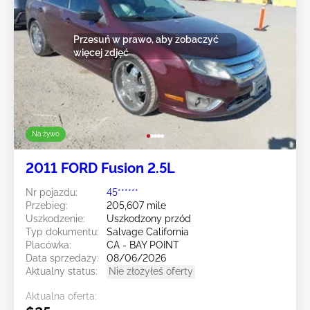
Przesuń w prawo, aby zobaczyć
więcej zdjęć
Na żywo
2011 FORD Fusion 2.5L
Nr pojazdu:
45******
Przebieg:
205,607 mile
Uszkodzenie:
Uszkodzony przód
Typ dokumentu:
Salvage California
Placówka:
CA - BAY POINT
Data sprzedaży:
08/06/2026
Aktualny status:
Nie złożyłeś oferty
Aktualna oferta: