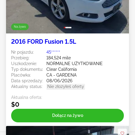
Na żywo
2016 FORD Fusion 1.5L
Nr pojazdu:
45******
Przebieg:
184,524 mile
Uszkodzenie:
NORMALNE UŻYTKOWANIE
Typ dokumentu:
Clear California
Placówka:
CA - GARDENA
Data sprzedaży:
08/06/2026
Aktualny status:
Nie złożyłeś oferty
Aktualna oferta:
$0
Dołącz na żywo