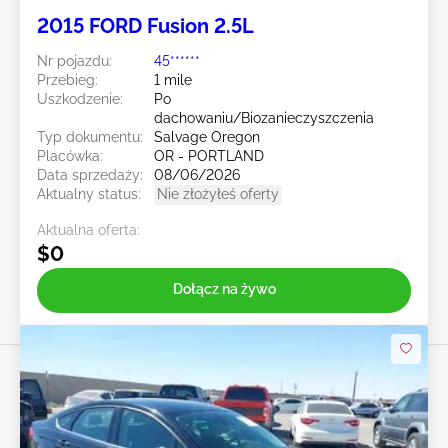
2015 FORD Fusion 2.5L
Nr pojazdu:
45******
Przebieg:
1 mile
Uszkodzenie:
Po
dachowaniu/Biozanieczyszczenia
Typ dokumentu:
Salvage Oregon
Placówka:
OR - PORTLAND
Data sprzedaży:
08/06/2026
Aktualny status:
Nie złożyłeś oferty
Aktualna oferta:
$0
Dołącz na żywo