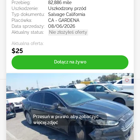
Przebieg:
82,886 mile
Uszkodzenie:
Uszkodzony przód
Typ dokumentu:
Salvage California
Placówka:
CA - GARDENA
Data sprzedaży:
08/06/2026
Aktualny status:
Nie złożyłeś oferty
Aktualna oferta:
$25
Dołącz na żywo
Przesuń w prawo, aby zobaczyć
więcej zdjęć