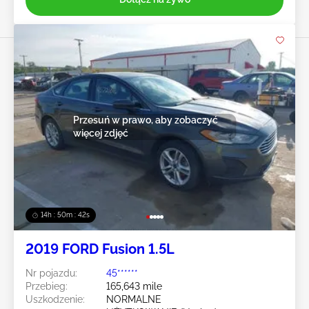
Przesuń w prawo, aby zobaczyć
więcej zdjęć
14h : 50m : 39s
2019 FORD Fusion 1.5L
Nr pojazdu:
45******
Przebieg:
165,643 mile
Uszkodzenie:
NORMALNE