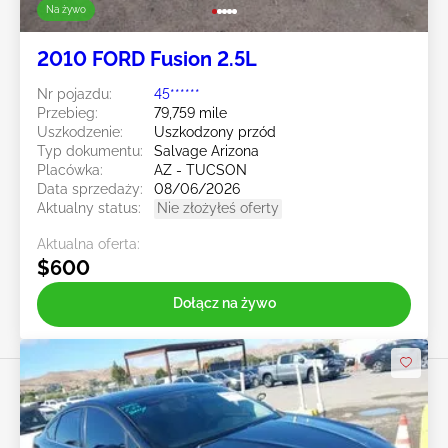
Na żywo
2010 FORD Fusion 2.5L
Nr pojazdu:
45******
Przebieg:
79,759 mile
Uszkodzenie:
Uszkodzony przód
Typ dokumentu:
Salvage Arizona
Placówka:
AZ - TUCSON
Data sprzedaży:
08/06/2026
Aktualny status:
Nie złożyłeś oferty
Aktualna oferta:
$600
Dołącz na żywo