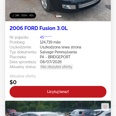
14h : 50m : 39s
2006 FORD Fusion 3.0L
Nr pojazdu:
45******
Przebieg:
124,739 mile
Uszkodzenie:
Uszkodzona lewa strona
Typ dokumentu:
Salvage Pennsylvania
Placówka:
PA - BRIDGEPORT
Data sprzedaży:
08/07/2026
Aktualny status:
Nie złożyłeś oferty
Aktualna oferta:
$0
Licytuj teraz!