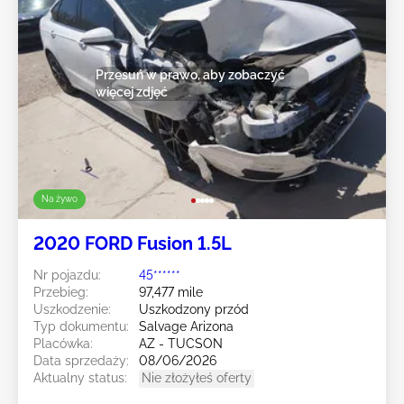
Przesuń w prawo, aby zobaczyć
więcej zdjęć
Na żywo
2020 FORD Fusion 1.5L
Nr pojazdu:
45******
Przebieg:
97,477 mile
Uszkodzenie:
Uszkodzony przód
Typ dokumentu:
Salvage Arizona
Placówka:
AZ - TUCSON
Data sprzedaży:
08/06/2026
Aktualny status:
Nie złożyłeś oferty