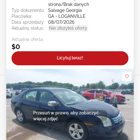
strona/Brak danych
Typ dokumentu:
Salvage Georgia
Placówka:
GA - LOGANVILLE
Data sprzedaży:
08/07/2026
Aktualny status:
Nie złożyłeś oferty
Aktualna oferta:
$0
Licytuj teraz!
Przesuń w prawo, aby zobaczyć
więcej zdjęć