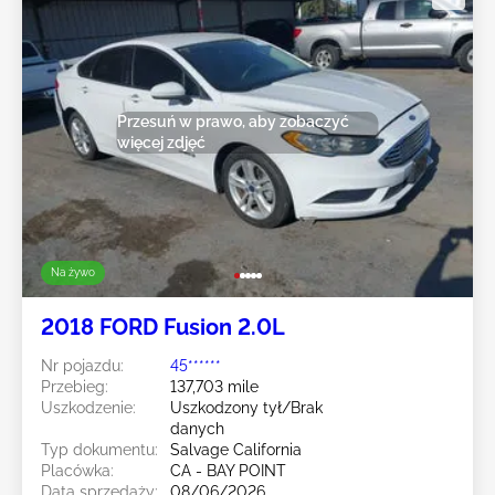
Przesuń w prawo, aby zobaczyć
więcej zdjęć
Na żywo
2018 FORD Fusion 2.0L
Nr pojazdu:
45******
Przebieg:
137,703 mile
Uszkodzenie:
Uszkodzony tył/Brak
danych
Typ dokumentu:
Salvage California
Placówka:
CA - BAY POINT
Data sprzedaży:
08/06/2026