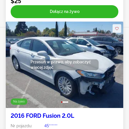
$25
Dołącz na żywo
Przesuń w prawo, aby zobaczyć
więcej zdjęć
Na żywo
2016 FORD Fusion 2.0L
Nr pojazdu:
45******