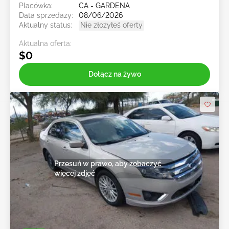
Placówka:
CA - GARDENA
Data sprzedaży:
08/06/2026
Aktualny status:
Nie złożyłeś oferty
Aktualna oferta:
$0
Dołącz na żywo
Przesuń w prawo, aby zobaczyć
więcej zdjęć