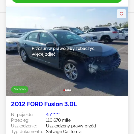
Przesuń w prawo, aby zobaczyć
więcej zdjęć
Na żywo
2012 FORD Fusion 3.0L
Nr pojazdu:
45******
Przebieg:
110,670 mile
Uszkodzenie:
Uszkodzony prawy przód
Typ dokumentu:
Salvage California