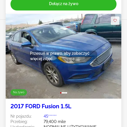
Dołącz na żywo
Przesuń w prawo, aby zobaczyć
więcej zdjęć
Na żywo
2017 FORD Fusion 1.5L
Nr pojazdu:
45******
Przebieg:
79,400 mile
Uszkodzenie:
NORMALNE UŻYTKOWANIE