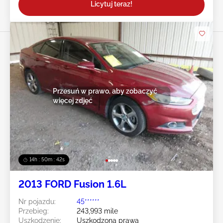
Licytuj teraz!
Przesuń w prawo, aby zobaczyć
więcej zdjęć
14h : 50m : 39s
2013 FORD Fusion 1.6L
Nr pojazdu:
45******
Przebieg:
243,993 mile
Uszkodzenie:
Uszkodzona prawa