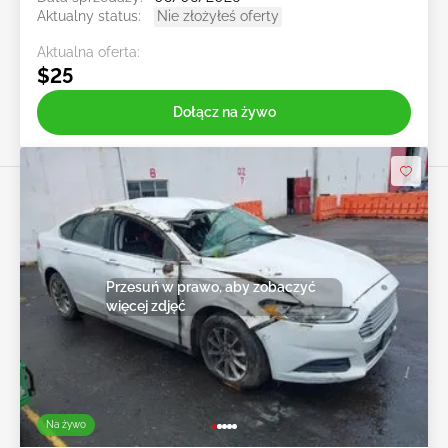
Aktualny status:
Nie złożyłeś oferty
Aktualna oferta:
$25
Dołącz na żywo
Przesuń w prawo, aby zobaczyć
więcej zdjęć
Na żywo