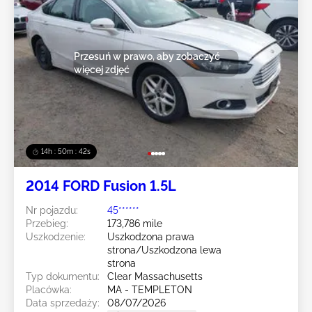
Przesuń w prawo, aby zobaczyć
więcej zdjęć
14h : 50m : 39s
2014 FORD Fusion 1.5L
Nr pojazdu:
45******
Przebieg:
173,786 mile
Uszkodzenie:
Uszkodzona prawa
strona/Uszkodzona lewa
strona
Typ dokumentu:
Clear Massachusetts
Placówka:
MA - TEMPLETON
Data sprzedaży:
08/07/2026