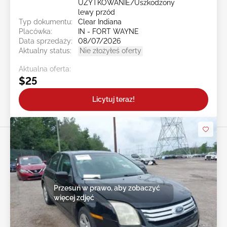
UŻYTKOWANIE/Uszkodzony
lewy przód
Typ dokumentu:
Clear Indiana
Placówka:
IN - FORT WAYNE
Data sprzedaży:
08/07/2026
Aktualny status:
Nie złożyłeś oferty
Aktualna oferta:
$25
Licytuj teraz!
Przesuń w prawo, aby zobaczyć
więcej zdjęć