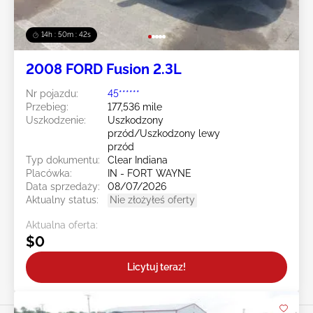
14h : 50m : 39s
2008 FORD Fusion 2.3L
Nr pojazdu:
45******
Przebieg:
177,536 mile
Uszkodzenie:
Uszkodzony
przód/Uszkodzony lewy
przód
Typ dokumentu:
Clear Indiana
Placówka:
IN - FORT WAYNE
Data sprzedaży:
08/07/2026
Aktualny status:
Nie złożyłeś oferty
Aktualna oferta:
$0
Licytuj teraz!