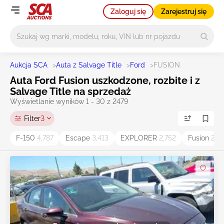
Zaloguj się
Zarejestruj się
Główne wyszukiwanie
Aukcja SCA
>
Auta z Salvage Title
>
Ford
>
FUSION
Auta Ford Fusion uszkodzone, rozbite i z
Salvage Title na sprzedaż
Wyświetlanie wyników 1 - 30 z 2479
Filter
3
F-150
4,787
Escape
3,413
EXPLORER
2,752
Fusion
2,5