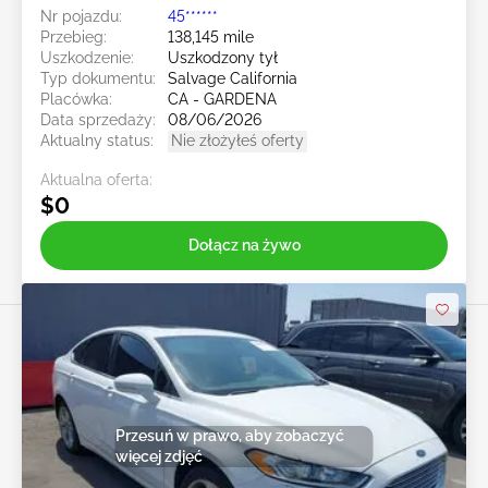
Nr pojazdu:
45******
Przebieg:
138,145 mile
Uszkodzenie:
Uszkodzony tył
Typ dokumentu:
Salvage California
Placówka:
CA - GARDENA
Data sprzedaży:
08/06/2026
Aktualny status:
Nie złożyłeś oferty
Aktualna oferta:
$0
Dołącz na żywo
Przesuń w prawo, aby zobaczyć
więcej zdjęć