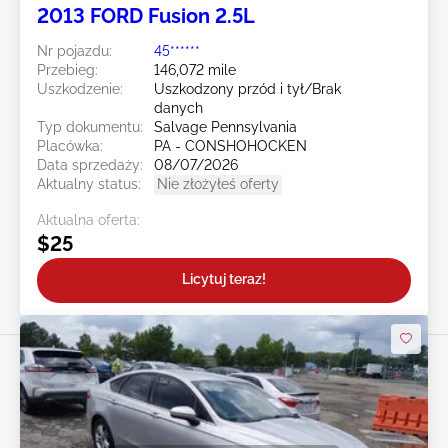
2013 FORD Fusion 2.5L
Nr pojazdu:
45******
Przebieg:
146,072 mile
Uszkodzenie:
Uszkodzony przód i tył/Brak
danych
Typ dokumentu:
Salvage Pennsylvania
Placówka:
PA - CONSHOHOCKEN
Data sprzedaży:
08/07/2026
Aktualny status:
Nie złożyłeś oferty
Aktualna oferta:
$25
Licytuj teraz!