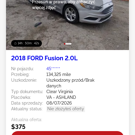
Przesuń w prawo, aby zobaczyć
więcej zdjęć
14h : 50m : 39s
2018 FORD Fusion 2.0L
Nr pojazdu:
45******
Przebieg:
134,325 mile
Uszkodzenie:
Uszkodzony przód/Brak
danych
Typ dokumentu:
Clear Virginia
Placówka:
VA - ASHLAND
Data sprzedaży:
08/07/2026
Aktualny status:
Nie złożyłeś oferty
Aktualna oferta:
$375