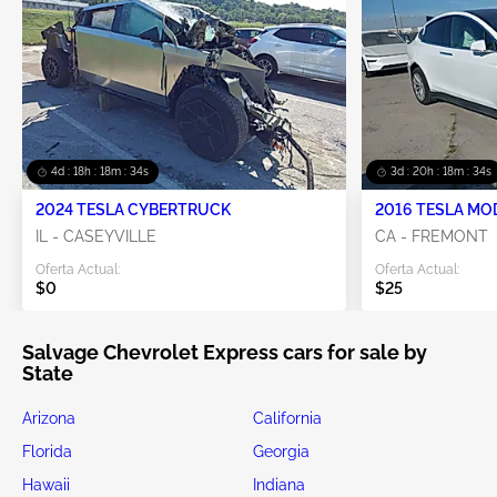
4d : 18h : 18m : 34s
3d : 20h : 18m : 34s
2024 TESLA CYBERTRUCK
2016 TESLA MO
IL - CASEYVILLE
CA - FREMONT
Oferta Actual:
Oferta Actual:
$0
$25
Salvage Chevrolet Express cars for sale by
State
Arizona
California
Florida
Georgia
Hawaii
Indiana