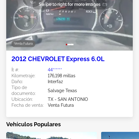
Swipe to right for more images
Venta Futura
2012 CHEVROLET Express 6.0L
Ít #:
44******
Kilometraje:
176,198 millas
Daño:
Interfaz
Tipo de
Salvage Texas
documento:
Ubicación:
TX - SAN ANTONIO
Fecha de venta:
Venta Futura
Vehículos Populares