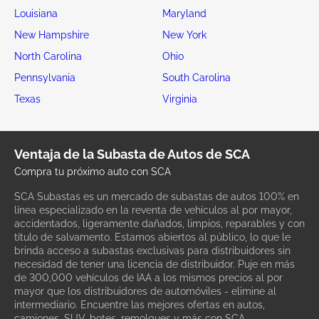
Louisiana
Maryland
New Hampshire
New York
North Carolina
Ohio
Pennsylvania
South Carolina
Texas
Virginia
Ventaja de la Subasta de Autos de SCA
Compra tu próximo auto con SCA
SCA Subastas es un mercado de subastas de autos 100% en
línea especializado en la reventa de vehículos al por mayor,
accidentados, ligeramente dañados, limpios, reparables y con
título de salvamento. Estamos abiertos al público, lo que le
brinda acceso a subastas exclusivas para distribuidores sin
necesidad de tener una licencia de distribuidor. Puje en más
de 300,000 vehículos de IAA a los mismos precios al por
mayor que los distribuidores de automóviles - elimine al
intermediario. Encuentre las mejores ofertas en autos,
camiones, SUV, botes, remolques y más con SCA.