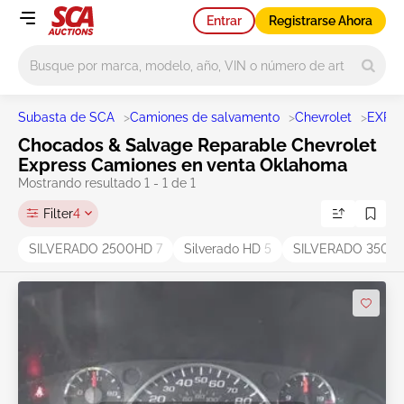
Entrar
Registrarse Ahora
Main search
Subasta de SCA
>
Camiones de salvamento
>
Chevrolet
>
EXPR
Chocados & Salvage Reparable Chevrolet
Express Camiones en venta Oklahoma
Mostrando resultado 1 - 1 de 1
Filter
4
SILVERADO 2500HD
7
Silverado HD
5
SILVERADO 350