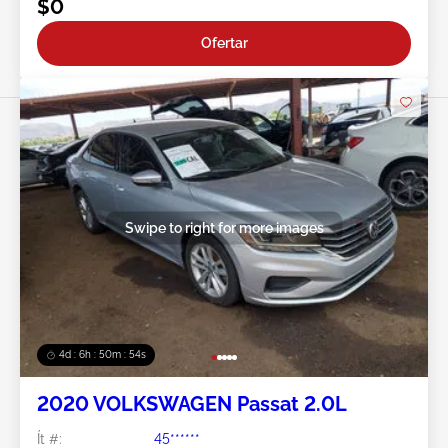
$0
Ofertar
Swipe to right for more images
4d : 6h : 50m : 51s
2020 VOLKSWAGEN Passat 2.0L
Ít #:
45******