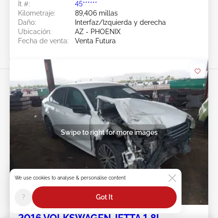
Ít #:
45******
Kilometraje:
89,406 millas
Daño:
Interfaz/Izquierda y derecha
Ubicación:
AZ - PHOENIX
Fecha de venta:
Venta Futura
Swipe to right for more images
We use cookies to analyse & personalise content
Venta Futura
?
Got It