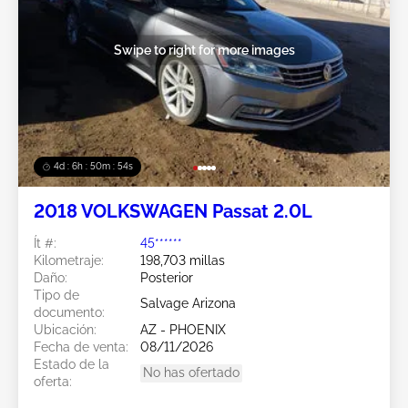
Swipe to right for more images
4d : 6h : 50m : 51s
2018 VOLKSWAGEN Passat 2.0L
Ít #:
45******
Kilometraje:
198,703 millas
Daño:
Posterior
Tipo de
Salvage Arizona
documento:
Ubicación:
AZ - PHOENIX
Fecha de venta:
08/11/2026
Estado de la
No has ofertado
oferta: