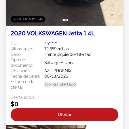
11d : 6h : 50m : 51s
2020 VOLKSWAGEN Jetta 1.4L
Ít #:
45******
Kilometraje:
72,859 millas
Daño:
Frente izquierdo/Interfaz
Tipo de
Salvage Arizona
documento:
Ubicación:
AZ - PHOENIX
Fecha de venta:
08/18/2026
Estado de la
No has ofertado
oferta:
Oferta actual:
$0
Ofertar