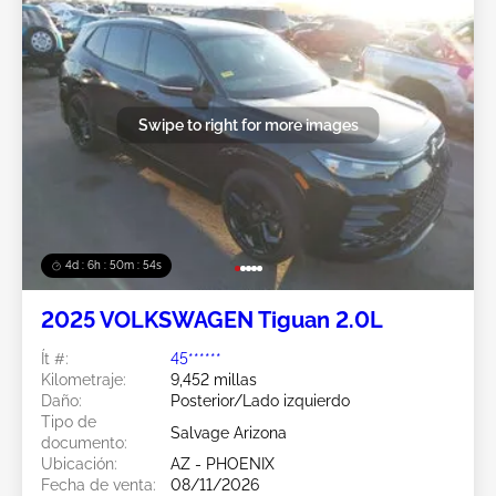
Swipe to right for more images
4d : 6h : 50m : 51s
2025 VOLKSWAGEN Tiguan 2.0L
Ít #:
45******
Kilometraje:
9,452 millas
Daño:
Posterior/Lado izquierdo
Tipo de
Salvage Arizona
documento:
Ubicación:
AZ - PHOENIX
Fecha de venta:
08/11/2026