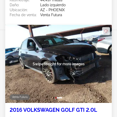
Kilometraje:
44,497 millas
Daño:
Lado izquierdo
Ubicación:
AZ - PHOENIX
Fecha de venta:
Venta Futura
Swipe to right for more images
Venta Futura
2016 VOLKSWAGEN GOLF GTI 2.0L