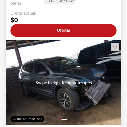
No has ofertado
oferta:
Oferta actual:
$0
Ofertar
Swipe to right for more images
11d : 6h : 50m : 51s