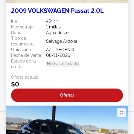
2009 VOLKSWAGEN Passat 2.0L
Ít #:
45******
Kilometraje:
1 millas
Daño:
Agua dulce
Tipo de
Salvage Arizona
documento:
Ubicación:
AZ - PHOENIX
Fecha de venta:
08/11/2026
Estado de la
No has ofertado
oferta:
Oferta actual:
$0
Ofertar