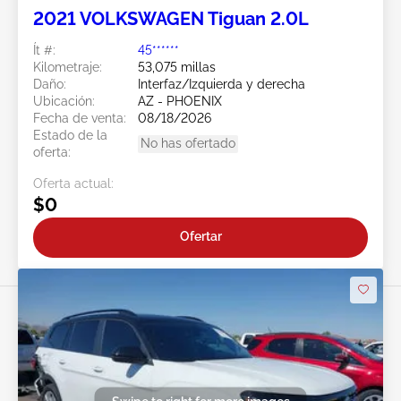
2021 VOLKSWAGEN Tiguan 2.0L
Ít #:
45******
Kilometraje:
53,075 millas
Daño:
Interfaz/Izquierda y derecha
Ubicación:
AZ - PHOENIX
Fecha de venta:
08/18/2026
Estado de la
No has ofertado
oferta:
Oferta actual:
$0
Ofertar