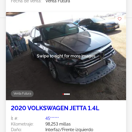
Fecha de venta:
Venta Futura
Swipe to right for more images
Venta Futura
2020 VOLKSWAGEN JETTA 1.4L
Ít #:
45******
Kilometraje:
98,253 millas
Daño:
Interfaz/Frente izquierdo