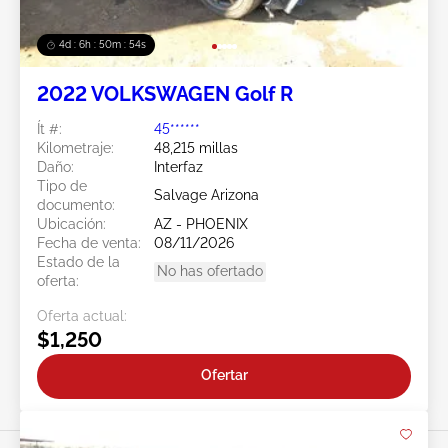
4d : 6h : 50m : 51s
2022 VOLKSWAGEN Golf R
Ít #:
45******
Kilometraje:
48,215 millas
Daño:
Interfaz
Tipo de
Salvage Arizona
documento:
Ubicación:
AZ - PHOENIX
Fecha de venta:
08/11/2026
Estado de la
No has ofertado
oferta:
Oferta actual:
$1,250
Ofertar