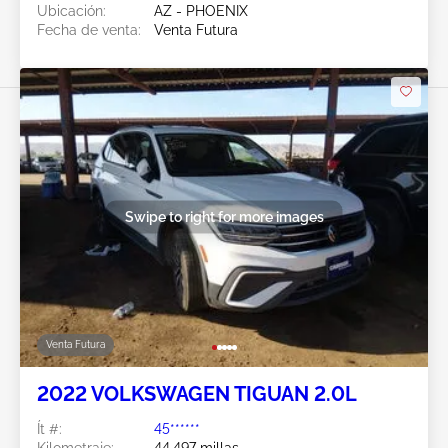
Ubicación:
AZ - PHOENIX
Fecha de venta:
Venta Futura
Swipe to right for more images
Venta Futura
2022 VOLKSWAGEN TIGUAN 2.0L
Ít #:
45******