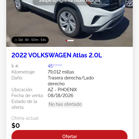
Swipe to right for more images
11d : 6h : 50m : 51s
2022 VOLKSWAGEN Atlas 2.0L
Ít #:
45******
Kilometraje:
79,012 millas
Daño:
Trasera derecha/Lado
derecho
Ubicación:
AZ - PHOENIX
Fecha de venta:
08/18/2026
Estado de la
No has ofertado
oferta:
Oferta actual:
$0
Ofertar