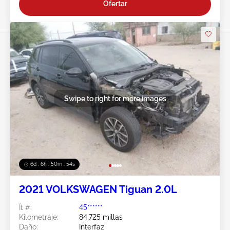
Ofertar
Swipe to right for more images
6d : 6h : 50m : 51s
2021 VOLKSWAGEN Tiguan 2.0L
Ít #:
45******
Kilometraje:
84,725 millas
Daño:
Interfaz