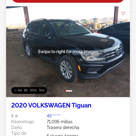
Swipe to right for more images
4d : 6h : 50m : 51s
2020 VOLKSWAGEN Tiguan
Ít #:
45******
Kilometraje:
71,095 millas
Daño:
Trasera derecha
Tipo de