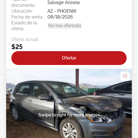
Salvage Arizona
documento:
Ubicación:
AZ - PHOENIX
Fecha de venta:
08/18/2026
Estado de la
No has ofertado
oferta:
Oferta actual:
$25
Ofertar
Swipe to right for more images