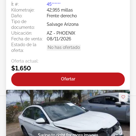
Ít #:
45******
Kilometraje:
42,955 millas
Daño:
Frente derecho
Tipo de
Salvage Arizona
documento:
Ubicación:
AZ - PHOENIX
Fecha de venta:
08/11/2026
Estado de la
No has ofertado
oferta:
Oferta actual:
$1,650
Ofertar
Swipe to right for more images