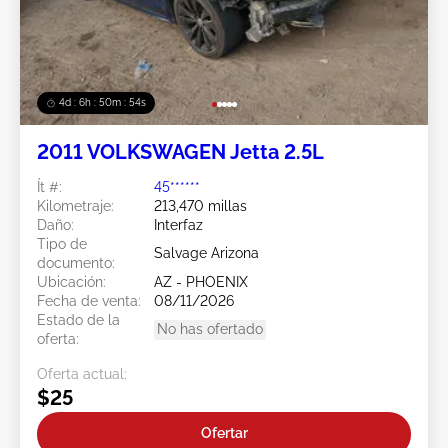
4d : 6h : 50m : 51s
2011 VOLKSWAGEN Jetta 2.5L
Ít #:
45******
Kilometraje:
213,470 millas
Daño:
Interfaz
Tipo de
Salvage Arizona
documento:
Ubicación:
AZ - PHOENIX
Fecha de venta:
08/11/2026
Estado de la
No has ofertado
oferta:
Oferta actual:
$25
Ofertar