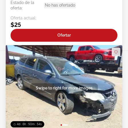
Estado de la
No has ofertado
oferta:
Oferta actual:
$25
Ofertar
Swipe to right for more images
4d : 6h : 50m : 51s