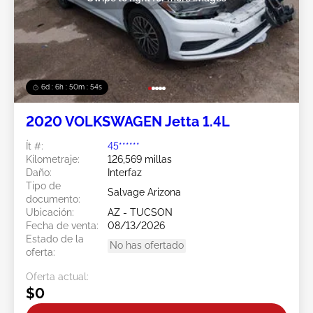
6d : 6h : 50m : 51s
2020 VOLKSWAGEN Jetta 1.4L
Ít #:
45******
Kilometraje:
126,569 millas
Daño:
Interfaz
Tipo de
Salvage Arizona
documento:
Ubicación:
AZ - TUCSON
Fecha de venta:
08/13/2026
Estado de la
No has ofertado
oferta:
Oferta actual:
$0