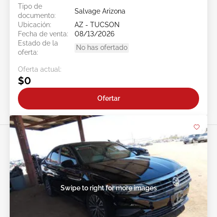
Tipo de
Salvage Arizona
documento:
Ubicación:
AZ - TUCSON
Fecha de venta:
08/13/2026
Estado de la
No has ofertado
oferta:
Oferta actual:
$0
Ofertar
Swipe to right for more images