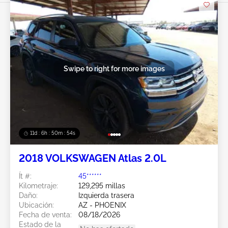
Swipe to right for more images
11d : 6h : 50m : 51s
2018 VOLKSWAGEN Atlas 2.0L
Ít #:
45******
Kilometraje:
129,295 millas
Daño:
Izquierda trasera
Ubicación:
AZ - PHOENIX
Fecha de venta:
08/18/2026
Estado de la