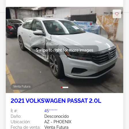
Swipe to right for more images
Venta Futura
2021 VOLKSWAGEN PASSAT 2.0L
Ít #:
45******
Daño:
Desconocido
Ubicación:
AZ - PHOENIX
Fecha de venta:
Venta Futura