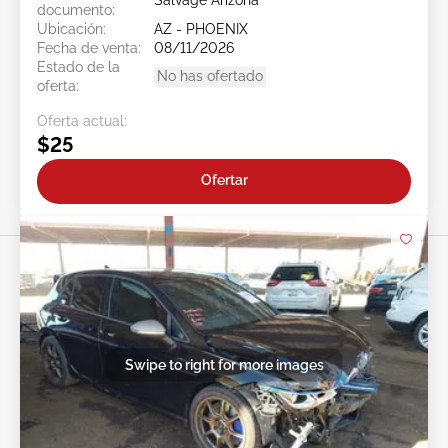
Salvage Arizona
documento:
Ubicación:
AZ - PHOENIX
Fecha de venta:
08/11/2026
Estado de la
No has ofertado
oferta:
Oferta actual:
$25
Ofertar
Swipe to right for more images