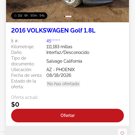
11d : 6h : 50m : 51s
2016 VOLKSWAGEN Golf 1.8L
Ít #:
45******
Kilometraje:
111,183 millas
Daño:
Interfaz/Desconocido
Tipo de
Salvage California
documento:
Ubicación:
AZ - PHOENIX
Fecha de venta:
08/18/2026
Estado de la
No has ofertado
oferta:
Oferta actual:
$0
Ofertar