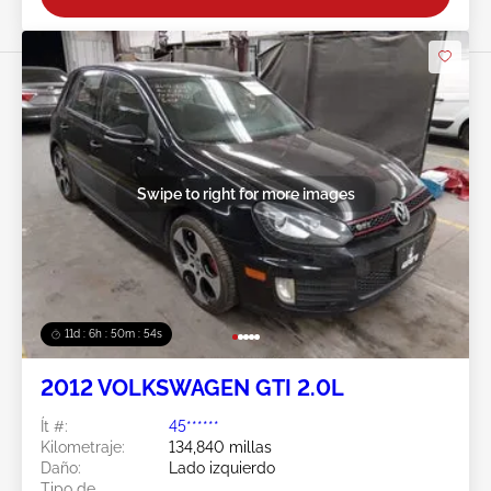
Swipe to right for more images
11d : 6h : 50m : 51s
2012 VOLKSWAGEN GTI 2.0L
Ít #:
45******
Kilometraje:
134,840 millas
Daño:
Lado izquierdo
Tipo de