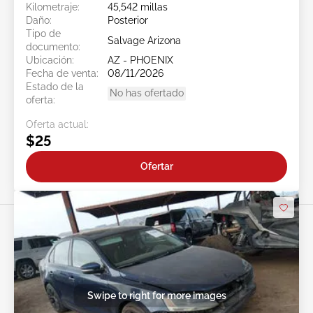
Kilometraje:
45,542 millas
Daño:
Posterior
Tipo de
Salvage Arizona
documento:
Ubicación:
AZ - PHOENIX
Fecha de venta:
08/11/2026
Estado de la
No has ofertado
oferta:
Oferta actual:
$25
Ofertar
Swipe to right for more images