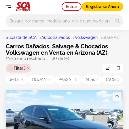
Entrar
Registrarse Ahora
Main search
Subasta de SCA
>
Autos salvados
>
Volkswagen
>
State AZ
Carros Dañados, Salvage & Chocados
Volkswagen en Venta en Arizona (AZ)
Mostrando resultado 1 - 30 de 93
Filter
3
Jetta
26
TIGUAN
17
PASSAT
15
Atlas
7
TAOS
5
A