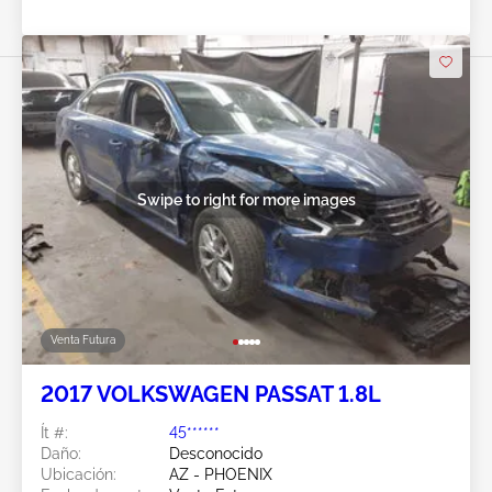
Swipe to right for more images
Venta Futura
2017 VOLKSWAGEN PASSAT 1.8L
Ít #:
45******
Daño:
Desconocido
Ubicación:
AZ - PHOENIX